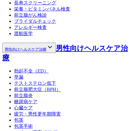
長寿スクリーニング
栄養・ビタミンパネル検査
前立腺がん検診
ブライダルチェック
アレルギー検査
渡航医学
男性向けヘルスケア治
男性向けヘルスケア治療
療
勃起不全（ED）
早漏
テストステロン低下
前立腺肥大症（BPH）
前立腺炎
糖尿病ケア
心臓ケア
疲労・男性更年期障害
包茎
包茎手術