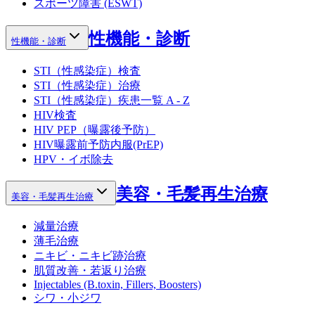
スポーツ障害 (ESWT)
性機能・診断
性機能・診断
STI（性感染症）検査
STI（性感染症）治療
STI（性感染症）疾患一覧 A - Z
HIV検査
HIV PEP（曝露後予防）
HIV曝露前予防内服(PrEP)
HPV・イボ除去
美容・毛髪再生治療
美容・毛髪再生治療
減量治療
薄毛治療
ニキビ・ニキビ跡治療
肌質改善・若返り治療
Injectables (B.toxin, Fillers, Boosters)
シワ・小ジワ