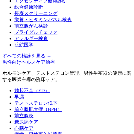
エグゼクティブ健康診断
総合健康診断
長寿スクリーニング
栄養・ビタミンパネル検査
前立腺がん検診
ブライダルチェック
アレルギー検査
渡航医学
すべての検診を見る
→
男性向けヘルスケア治療
ホルモンケア、テストステロン管理、男性生殖器の健康に関
する医師主導の臨床ケア。
勃起不全（ED）
早漏
テストステロン低下
前立腺肥大症（BPH）
前立腺炎
糖尿病ケア
心臓ケア