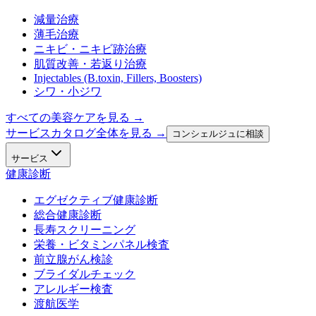
減量治療
薄毛治療
ニキビ・ニキビ跡治療
肌質改善・若返り治療
Injectables (B.toxin, Fillers, Boosters)
シワ・小ジワ
すべての美容ケアを見る
→
サービスカタログ全体を見る →
コンシェルジュに相談
サービス
健康診断
エグゼクティブ健康診断
総合健康診断
長寿スクリーニング
栄養・ビタミンパネル検査
前立腺がん検診
ブライダルチェック
アレルギー検査
渡航医学