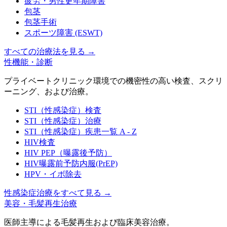
疲労・男性更年期障害
包茎
包茎手術
スポーツ障害 (ESWT)
すべての治療法を見る
→
性機能・診断
プライベートクリニック環境での機密性の高い検査、スクリ
ーニング、および治療。
STI（性感染症）検査
STI（性感染症）治療
STI（性感染症）疾患一覧 A - Z
HIV検査
HIV PEP（曝露後予防）
HIV曝露前予防内服(PrEP)
HPV・イボ除去
性感染症治療をすべて見る
→
美容・毛髪再生治療
医師主導による毛髪再生および臨床美容治療。