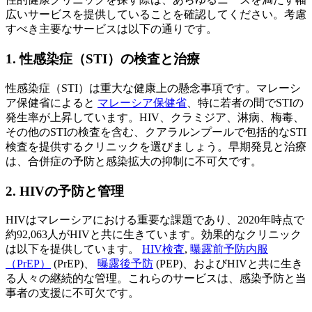
広いサービスを提供していることを確認してください。考慮
すべき主要なサービスは以下の通りです。
1. 性感染症（STI）の検査と治療
性感染症（STI）は重大な健康上の懸念事項です。マレーシ
ア保健省によると
マレーシア保健省
、特に若者の間でSTIの
発生率が上昇しています。HIV、クラミジア、淋病、梅毒、
その他のSTIの検査を含む、クアラルンプールで包括的なSTI
検査を提供するクリニックを選びましょう。早期発見と治療
は、合併症の予防と感染拡大の抑制に不可欠です。
2. HIVの予防と管理
HIVはマレーシアにおける重要な課題であり、2020年時点で
約92,063人がHIVと共に生きています。効果的なクリニック
は以下を提供しています。
HIV検査
,
曝露前予防内服
（PrEP）
(PrEP)、
曝露後予防
(PEP)、およびHIVと共に生き
る人々の継続的な管理。これらのサービスは、感染予防と当
事者の支援に不可欠です。