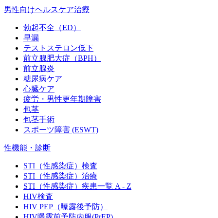
男性向けヘルスケア治療
勃起不全（ED）
早漏
テストステロン低下
前立腺肥大症（BPH）
前立腺炎
糖尿病ケア
心臓ケア
疲労・男性更年期障害
包茎
包茎手術
スポーツ障害 (ESWT)
性機能・診断
STI（性感染症）検査
STI（性感染症）治療
STI（性感染症）疾患一覧 A - Z
HIV検査
HIV PEP（曝露後予防）
HIV曝露前予防内服(PrEP)