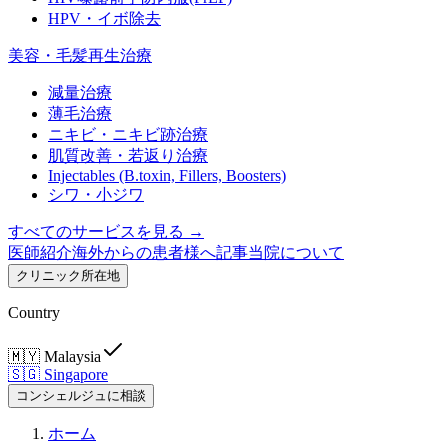
HPV・イボ除去
美容・毛髪再生治療
減量治療
薄毛治療
ニキビ・ニキビ跡治療
肌質改善・若返り治療
Injectables (B.toxin, Fillers, Boosters)
シワ・小ジワ
すべてのサービスを見る →
医師紹介
海外からの患者様へ
記事
当院について
クリニック所在地
Country
🇲🇾
Malaysia
🇸🇬
Singapore
コンシェルジュに相談
ホーム