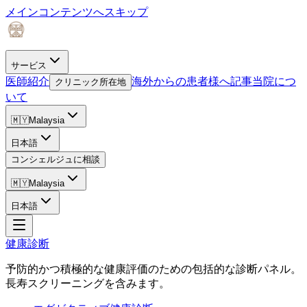
メインコンテンツへスキップ
サービス
医師紹介
海外からの患者様へ
記事
当院につ
クリニック所在地
いて
🇲🇾
Malaysia
日本語
コンシェルジュに相談
🇲🇾
Malaysia
日本語
健康診断
予防的かつ積極的な健康評価のための包括的な診断パネル。
長寿スクリーニングを含みます。