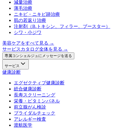
減量治療
薄毛治療
ニキビ・ニキビ跡治療
肌の若返り治療
注射剤（B.トキシン、フィラー、ブースター）
シワ・小ジワ
美容ケアをすべて見る
→
サービスカタログ全体を見る →
専属コンシェルジュにメッセージを送る
サービス
健康診断
エグゼクティブ健康診断
総合健康診断
長寿スクリーニング
栄養・ビタミンパネル
前立腺がん検診
ブライダルチェック
アレルギー検査
渡航医学