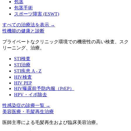
包茎
包茎手術
スポーツ障害 (ESWT)
すべての治療法を表示
→
性機能の健康と診断
プライベートなクリニック環境での機密性の高い検査、スク
リーニング、治療。
STI検査
STI治療
STI疾患 A - Z
HIV検査
HIV PEP
HIV曝露前予防内服（PrEP）
HPV・イボ除去
性感染症の診療一覧
→
美容医療・毛髪再生治療
医師主導による毛髪再生および臨床美容治療。