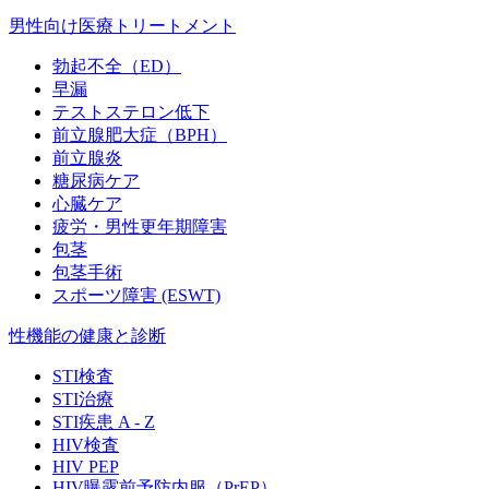
男性向け医療トリートメント
勃起不全（ED）
早漏
テストステロン低下
前立腺肥大症（BPH）
前立腺炎
糖尿病ケア
心臓ケア
疲労・男性更年期障害
包茎
包茎手術
スポーツ障害 (ESWT)
性機能の健康と診断
STI検査
STI治療
STI疾患 A - Z
HIV検査
HIV PEP
HIV曝露前予防内服（PrEP）