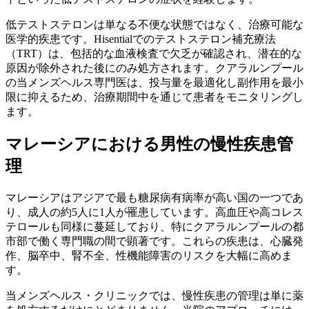
低テストステロンは単なる不便な状態ではなく、治療可能な
医学的疾患です。Hisentialでのテストステロン補充療法
（TRT）は、包括的な血液検査で欠乏が確認され、潜在的な
原因が除外された後にのみ処方されます。クアラルンプール
の当メンズヘルス専門医は、投与量を最適化し副作用を最小
限に抑えるため、治療期間中を通じて患者をモニタリングし
ます。
マレーシアにおける男性の慢性疾患管
理
マレーシアはアジアで最も糖尿病有病率が高い国の一つであ
り、成人の約5人に1人が罹患しています。高血圧や高コレス
テロールも同様に蔓延しており、特にクアラルンプールの都
市部で働く専門職の間で顕著です。これらの疾患は、心臓発
作、脳卒中、腎不全、性機能障害のリスクを大幅に高めま
す。
当メンズヘルス・クリニックでは、慢性疾患の管理は単に薬