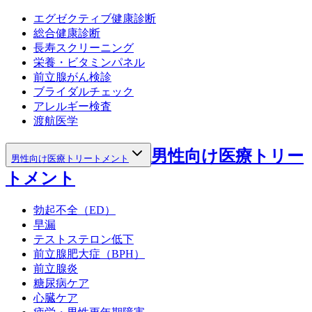
エグゼクティブ健康診断
総合健康診断
長寿スクリーニング
栄養・ビタミンパネル
前立腺がん検診
ブライダルチェック
アレルギー検査
渡航医学
男性向け医療トリー
男性向け医療トリートメント
トメント
勃起不全（ED）
早漏
テストステロン低下
前立腺肥大症（BPH）
前立腺炎
糖尿病ケア
心臓ケア