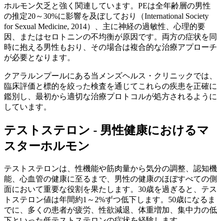
ホルモン欠乏と強く関連しています。PEは全年齢層の男性
の推定20～30%に影響を及ぼしており（International Society
for Sexual Medicine, 2014）、主に神経の過敏性、心理的要
因、またはセロトニンの不均衡が原因です。両方の症状を同
時に抱える男性もおり、その場合は複合的な治療アプローチ
が必要となります。
クアラルンプールにある当メンズヘルス・クリニックでは、
臨床評価と標的を絞った検査を通じてこれらの疾患を正確に
鑑別し、最初から適切な治療プロトコルが処方されるように
しています。
テストステロン - 男性健康におけるマ
スターホルモン
テストステロンは、性機能や筋肉量から気分の調整、認知機
能、心血管の健康に至るまで、男性の健康のほぼすべての側
面において重要な役割を果たします。30歳を過ぎると、テス
トステロン値は年間約1～2%ずつ低下します。50歳になるま
でに、多くの患者が疲労、性欲減退、体重増加、集中力の低
下といった低テストステロンの症状を経験します。