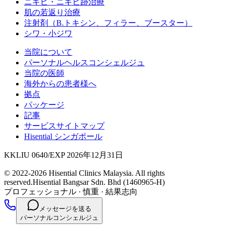
ニキビ・ニキビ跡治療
肌の若返り治療
注射剤（B.トキシン、フィラー、ブースター）
シワ・小ジワ
当院について
パーソナルヘルスコンシェルジュ
当院の医師
海外からの患者様へ
拠点
パッケージ
記事
サービスサイトマップ
Hisential シンガポール
KKLIU 0640/EXP 2026年12月31日
© 2022-2026 Hisential Clinics Malaysia. All rights
reserved.
Hisential Bangsar Sdn. Bhd (1460965-H)
プロフェッショナル
·
慎重
·
結果志向
メッセージを送る
パーソナルコンシェルジュ