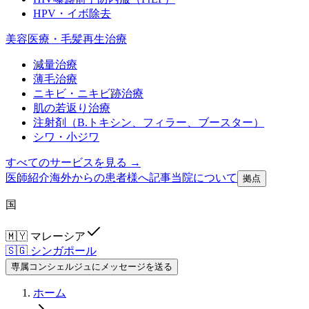
HPV・イボ除去
美容医療・毛髪再生治療
減量治療
薄毛治療
ニキビ・ニキビ跡治療
肌の若返り治療
注射剤（B.トキシン、フィラー、ブースター）
シワ・小ジワ
すべてのサービスを見る →
医師紹介
海外からの患者様へ
記事
当院について
拠点
国
🇲🇾
マレーシア
🇸🇬
シンガポール
専属コンシェルジュにメッセージを送る
ホーム