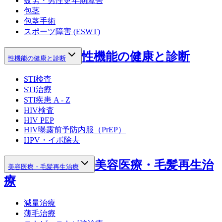
疲労・男性更年期障害
包茎
包茎手術
スポーツ障害 (ESWT)
性機能の健康と診断
性機能の健康と診断
STI検査
STI治療
STI疾患 A - Z
HIV検査
HIV PEP
HIV曝露前予防内服（PrEP）
HPV・イボ除去
美容医療・毛髪再生治
美容医療・毛髪再生治療
療
減量治療
薄毛治療