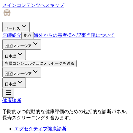
メインコンテンツへスキップ
サービス
医師紹介
海外からの患者様へ
記事
当院について
拠点
🇲🇾
マレーシア
日本語
専属コンシェルジュにメッセージを送る
🇲🇾
マレーシア
日本語
健康診断
予防的かつ能動的な健康評価のための包括的な診断パネル。
長寿スクリーニングを含みます。
エグゼクティブ健康診断