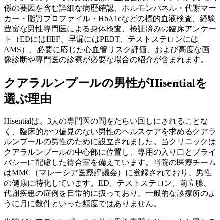
係の要因を含む詳細な病歴確認、ホルモンパネル・代謝マー
カー・脂質プロファイル・HbA1cなどの標的血液検査、経験
豊富な男性専門医による身体検査、検証済みの臨床アンケー
ト（EDにはIIEF、早漏にはPEDT、テストステロンには
AMS）、必要に応じた心血管リスク評価、および高度な画
像診断や専門医の診察が必要な場合の紹介が含まれます。
クアラルンプールの男性がHisentialを
選ぶ理由
Hisentialは、3人の専門医の間をたらい回しにされることな
く、臨床的かつ偏見のない男性のヘルスケアを求めるクアラ
ルンプールの男性のために設立されました。当クリニックは
クアラルンプールの中心部に位置し、専用の入り口とプライ
バシーに配慮した待合室を備えています。当院の医療チーム
はMMC（マレーシア医療評議会）に登録されており、男性
の健康に特化しています。ED、テストステロン、前立腺、
代謝疾患の症例を日常的に扱っており、一般的な診療所のよ
うに月に数件といった頻度ではありません。