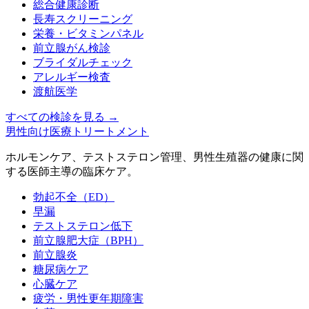
総合健康診断
長寿スクリーニング
栄養・ビタミンパネル
前立腺がん検診
ブライダルチェック
アレルギー検査
渡航医学
すべての検診を見る
→
男性向け医療トリートメント
ホルモンケア、テストステロン管理、男性生殖器の健康に関
する医師主導の臨床ケア。
勃起不全（ED）
早漏
テストステロン低下
前立腺肥大症（BPH）
前立腺炎
糖尿病ケア
心臓ケア
疲労・男性更年期障害