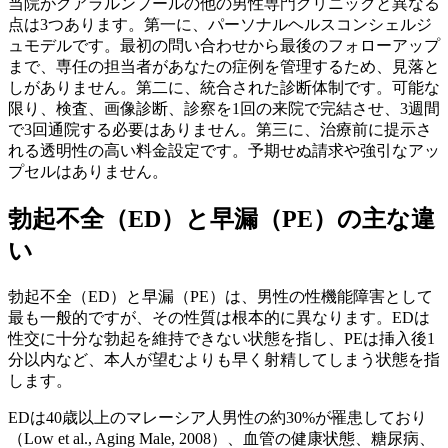
当院がクアラルンプールの他の男性専門クリニックと異なる
点は3つあります。第一に、パーソナルヘルスコンシェルジ
ュモデルです。最初の問い合わせから最後のフォローアップ
まで、専任の担当者があなたの症例を管理するため、見落と
しがありません。第二に、統合された診断体制です。可能な
限り、検査、画像診断、診察を1回の来院で完結させ、3週間
で3回通院する必要はありません。第三に、治療前に提示さ
れる透明性の高い料金設定です。予期せぬ請求や強引なアッ
プセルはありません。
勃起不全（ED）と早漏（PE）の主な違
い
勃起不全（ED）と早漏（PE）は、男性の性機能障害として
最も一般的ですが、その性質は根本的に異なります。EDは
性交に十分な勃起を維持できない状態を指し、PEは挿入後1
分以内など、本人が望むよりも早く射精してしまう状態を指
します。
EDは40歳以上のマレーシア人男性の約30%が罹患しており
（Low et al., Aging Male, 2008）、血管の健康状態、糖尿病、