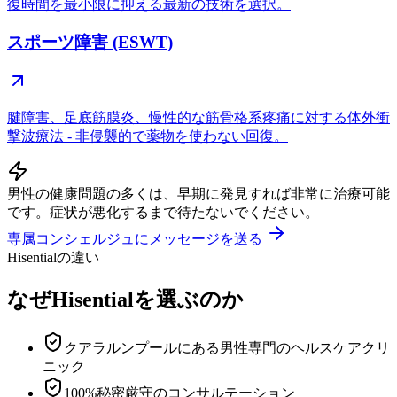
復時間を最小限に抑える最新の技術を選択。
スポーツ障害 (ESWT)
腱障害、足底筋膜炎、慢性的な筋骨格系疼痛に対する体外衝
撃波療法 - 非侵襲的で薬物を使わない回復。
男性の健康問題の多くは、早期に発見すれば非常に治療可能
です。症状が悪化するまで待たないでください。
専属コンシェルジュにメッセージを送る
Hisentialの違い
なぜHisentialを選ぶのか
クアラルンプールにある男性専門のヘルスケアクリ
ニック
100%秘密厳守のコンサルテーション