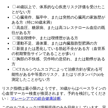
40歳以上で、体系的な心疾患リスク評価を受けたこ
とがない方
心臓発作、脳卒中、または突然の心臓死の家族歴が
ある方（特に60歳未満）
高血圧、糖尿病、または高コレステロール血症の既
往がある方
現在喫煙中、または喫煙歴がある方
運動不足、過体重、または内臓脂肪型肥満の方
新規または悪化している勃起不全がある方（血管系
の初期警告サインであることが多い）
胸部の不快感、労作時の息切れ、または動悸がある
方
CTカルシウムスコアによって治療方針が変わる可
能性がある中等度のリスク、またはリポタンパク(a)を
測定したことがない方
リスク指標は最小限のようです。30歳からはベースラインの
心血管マーカー検査が推奨されます。予約を検討してくださ
い：
マレーシアでの総合健康診断
.
このセルフチェックは情報提供のみを目的としています。完