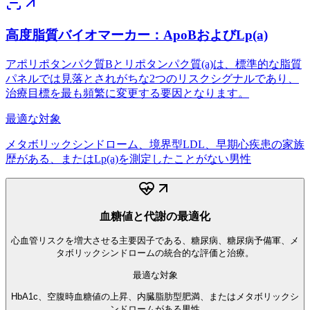
高度脂質バイオマーカー：ApoBおよびLp(a)
アポリポタンパク質Bとリポタンパク質(a)は、標準的な脂質
パネルでは見落とされがちな2つのリスクシグナルであり、
治療目標を最も頻繁に変更する要因となります。
最適な対象
メタボリックシンドローム、境界型LDL、早期心疾患の家族
歴がある、またはLp(a)を測定したことがない男性
血糖値と代謝の最適化
心血管リスクを増大させる主要因子である、糖尿病、糖尿病予備軍、メ
タボリックシンドロームの統合的な評価と治療。
最適な対象
HbA1c、空腹時血糖値の上昇、内臓脂肪型肥満、またはメタボリックシ
ンドロームがある男性