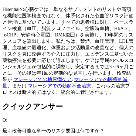
Hisentialの心臓ケアは、単なるサプリメントのリストや高額
な機能性医学検査ではなく、体系化された心血管リスク評価
と管理に基づいています。すべての患者様に対し、ベースラ
イン検査（血圧、脂質プロファイル、空腹時血糖、HbA1c、
hsCRP、安静時心電図、BMI/腹囲）を実施し、10年間のリス
クスコアを算出します。私たちは、禁煙、血圧管理、LDL管
理、血糖値の最適化、体重および活動量の改善など、個人の
リスクを真に改善する介入に注力し、エビデンスに基づいた
薬物療法を必要に応じて追加します。ケアは専属のヘルスコ
ンシェルジュが包括的に調整し、安定するまでは3～6ヶ月ご
とに、その後は年1回の定期的な見直しを行います。検査結
果が
マレーシアでの糖尿病ケア
,
マレーシアでの医療的減
量
、または
マレーシアでの勃起不全治療
、これらの治療プ
ロセスは断片的ではなく、統合的に管理されます。
クイックアンサー
Q:
最も改善可能な単一のリスク要因は何ですか？