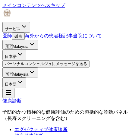
メインコンテンツへスキップ
サービス
医師
海外からの患者様
記事
当院について
拠点
🇲🇾
Malaysia
日本語
パーソナルコンシェルジュにメッセージを送る
🇲🇾
Malaysia
日本語
健康診断
予防的かつ積極的な健康評価のための包括的な診断パネル
（長寿スクリーニングを含む）
エグゼクティブ健康診断