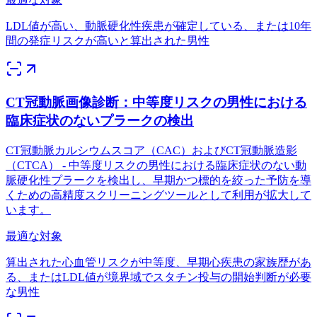
LDL値が高い、動脈硬化性疾患が確定している、または10年
間の発症リスクが高いと算出された男性
CT冠動脈画像診断：中等度リスクの男性における
臨床症状のないプラークの検出
CT冠動脈カルシウムスコア（CAC）およびCT冠動脈造影
（CTCA） - 中等度リスクの男性における臨床症状のない動
脈硬化性プラークを検出し、早期かつ標的を絞った予防を導
くための高精度スクリーニングツールとして利用が拡大して
います。
最適な対象
算出された心血管リスクが中等度、早期心疾患の家族歴があ
る、またはLDL値が境界域でスタチン投与の開始判断が必要
な男性