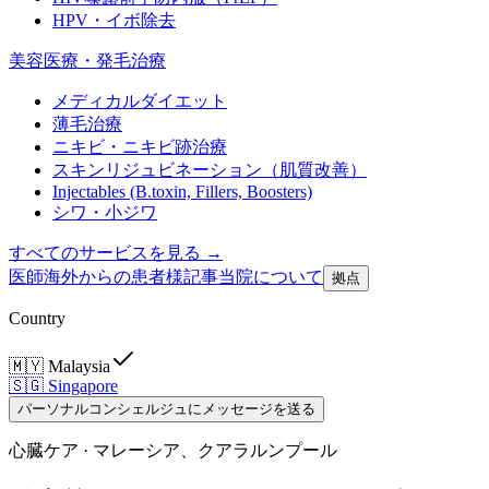
HPV・イボ除去
美容医療・発毛治療
メディカルダイエット
薄毛治療
ニキビ・ニキビ跡治療
スキンリジュビネーション（肌質改善）
Injectables (B.toxin, Fillers, Boosters)
シワ・小ジワ
すべてのサービスを見る →
医師
海外からの患者様
記事
当院について
拠点
Country
🇲🇾
Malaysia
🇸🇬
Singapore
パーソナルコンシェルジュにメッセージを送る
心臓ケア · マレーシア、クアラルンプール