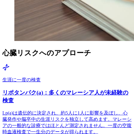
心臓リスクへのアプローチ
生涯に一度の検査
リポタンパク(a)：多くのマレーシア人が未経験の
検査
Lp(a)は遺伝的に決定され、約5人に1人に影響を及ぼし、心
臓発作や脳卒中の生涯リスクを独立して高めます。マレーシ
アの一般的な診療ではほとんど測定されません。一度の空腹
時血液検査で一生分のデータが得られます。