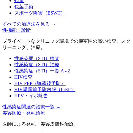
包茎
包茎手術
スポーツ障害（ESWT）
すべての治療法を見る
→
性機能・診断
プライベートなクリニック環境での機密性の高い検査、スク
リーニング、治療。
性感染症（STI）検査
性感染症（STI）治療
性感染症（STI）一覧 A - Z
HIV検査
HIV PEP（曝露後予防）
HIV曝露前予防内服（PrEP）
HPV・イボ除去
性感染症関連の治療一覧
→
美容医療・発毛治療
医師による発毛・美容皮膚科治療。