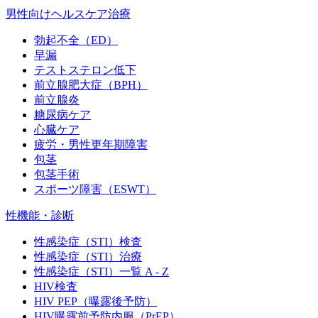
男性向けヘルスケア治療
勃起不全（ED）
早漏
テストステロン低下
前立腺肥大症（BPH）
前立腺炎
糖尿病ケア
心臓ケア
疲労・男性更年期障害
包茎
包茎手術
スポーツ障害（ESWT）
性機能・診断
性感染症（STI）検査
性感染症（STI）治療
性感染症（STI）一覧 A - Z
HIV検査
HIV PEP（曝露後予防）
HIV曝露前予防内服（PrEP）