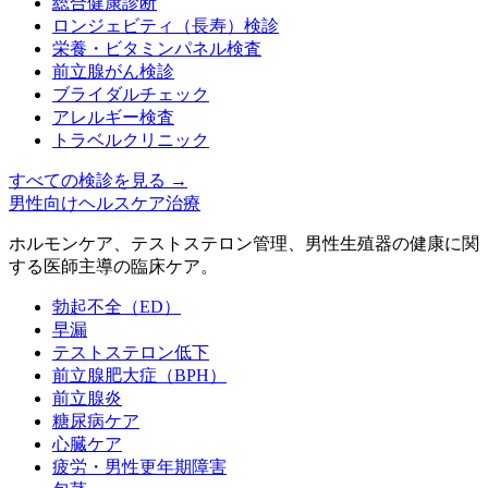
総合健康診断
ロンジェビティ（長寿）検診
栄養・ビタミンパネル検査
前立腺がん検診
ブライダルチェック
アレルギー検査
トラベルクリニック
すべての検診を見る
→
男性向けヘルスケア治療
ホルモンケア、テストステロン管理、男性生殖器の健康に関
する医師主導の臨床ケア。
勃起不全（ED）
早漏
テストステロン低下
前立腺肥大症（BPH）
前立腺炎
糖尿病ケア
心臓ケア
疲労・男性更年期障害