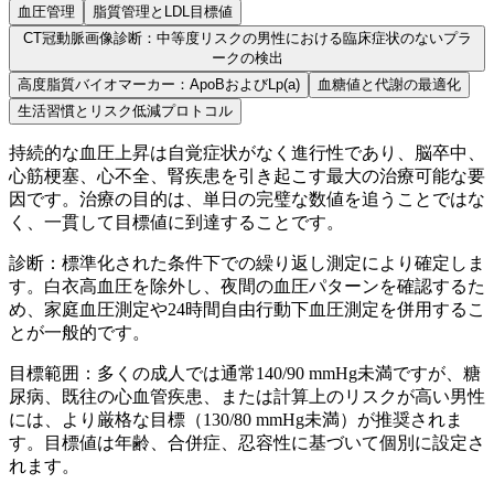
血圧管理
脂質管理とLDL目標値
CT冠動脈画像診断：中等度リスクの男性における臨床症状のないプラ
ークの検出
高度脂質バイオマーカー：ApoBおよびLp(a)
血糖値と代謝の最適化
生活習慣とリスク低減プロトコル
持続的な血圧上昇は自覚症状がなく進行性であり、脳卒中、
心筋梗塞、心不全、腎疾患を引き起こす最大の治療可能な要
因です。治療の目的は、単日の完璧な数値を追うことではな
く、一貫して目標値に到達することです。
診断：標準化された条件下での繰り返し測定により確定しま
す。白衣高血圧を除外し、夜間の血圧パターンを確認するた
め、家庭血圧測定や24時間自由行動下血圧測定を併用するこ
とが一般的です。
目標範囲：多くの成人では通常140/90 mmHg未満ですが、糖
尿病、既往の心血管疾患、または計算上のリスクが高い男性
には、より厳格な目標（130/80 mmHg未満）が推奨されま
す。目標値は年齢、合併症、忍容性に基づいて個別に設定さ
れます。