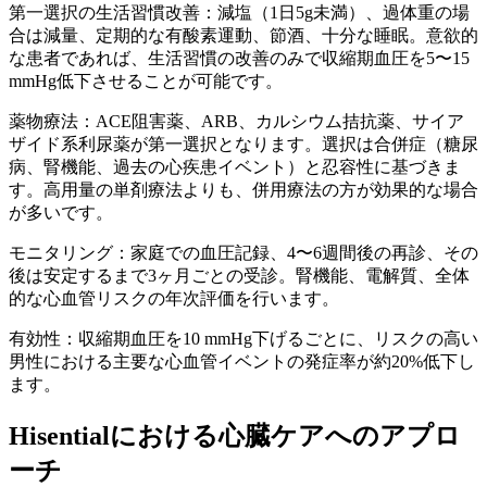
第一選択の生活習慣改善：減塩（1日5g未満）、過体重の場
合は減量、定期的な有酸素運動、節酒、十分な睡眠。意欲的
な患者であれば、生活習慣の改善のみで収縮期血圧を5〜15
mmHg低下させることが可能です。
薬物療法：ACE阻害薬、ARB、カルシウム拮抗薬、サイア
ザイド系利尿薬が第一選択となります。選択は合併症（糖尿
病、腎機能、過去の心疾患イベント）と忍容性に基づきま
す。高用量の単剤療法よりも、併用療法の方が効果的な場合
が多いです。
モニタリング：家庭での血圧記録、4〜6週間後の再診、その
後は安定するまで3ヶ月ごとの受診。腎機能、電解質、全体
的な心血管リスクの年次評価を行います。
有効性：収縮期血圧を10 mmHg下げるごとに、リスクの高い
男性における主要な心血管イベントの発症率が約20%低下し
ます。
Hisentialにおける心臓ケアへのアプロ
ーチ