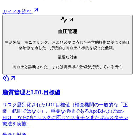
ガイドを読む
血圧管理
生活習慣、モニタリング、および必要に応じた科学的根拠に基づく降圧
薬治療を通じた、持続的な高血圧の標的を絞った低減。
最適な対象
高血圧と診断された、または境界域の数値が持続している男性
脂質管理とLDL目標値
リスク層別化されたLDL目標値（検査機関の一般的な「正
常」範囲ではなく）、重要な指標であるApoBおよびnon-
HDL、ならびにリスクに応じてスタチンまたは非スタチン
療法を実施。
最適な対象