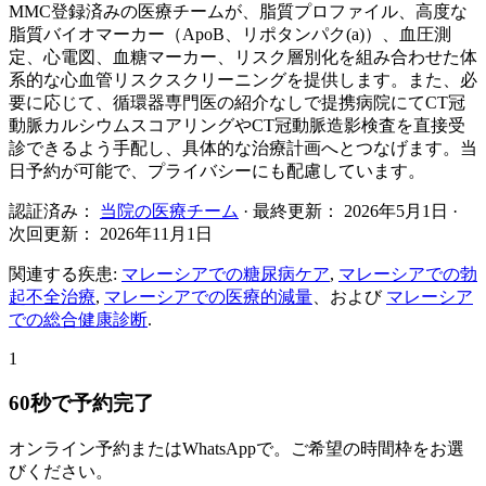
MMC登録済みの医療チームが、脂質プロファイル、高度な
脂質バイオマーカー（ApoB、リポタンパク(a)）、血圧測
定、心電図、血糖マーカー、リスク層別化を組み合わせた体
系的な心血管リスクスクリーニングを提供します。また、必
要に応じて、循環器専門医の紹介なしで提携病院にてCT冠
動脈カルシウムスコアリングやCT冠動脈造影検査を直接受
診できるよう手配し、具体的な治療計画へとつなげます。当
日予約が可能で、プライバシーにも配慮しています。
認証済み：
当院の医療チーム
· 最終更新：
2026年5月1日
·
次回更新：
2026年11月1日
関連する疾患:
マレーシアでの糖尿病ケア
,
マレーシアでの勃
起不全治療
,
マレーシアでの医療的減量
、および
マレーシア
での総合健康診断
.
1
60秒で予約完了
オンライン予約またはWhatsAppで。ご希望の時間枠をお選
びください。