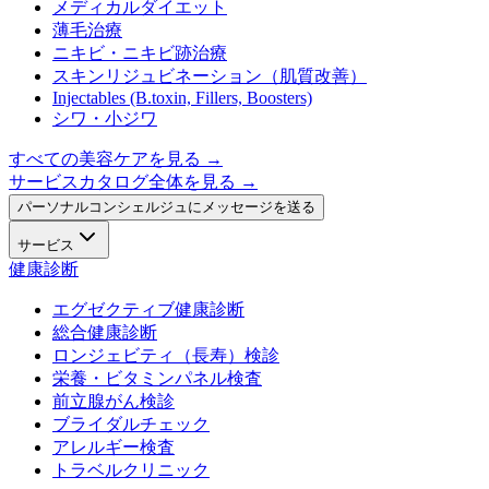
メディカルダイエット
薄毛治療
ニキビ・ニキビ跡治療
スキンリジュビネーション（肌質改善）
Injectables (B.toxin, Fillers, Boosters)
シワ・小ジワ
すべての美容ケアを見る
→
サービスカタログ全体を見る →
パーソナルコンシェルジュにメッセージを送る
サービス
健康診断
エグゼクティブ健康診断
総合健康診断
ロンジェビティ（長寿）検診
栄養・ビタミンパネル検査
前立腺がん検診
ブライダルチェック
アレルギー検査
トラベルクリニック