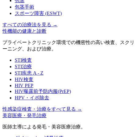
包茎
包茎手術
スポーツ障害 (ESWT)
すべての治療法を見る
→
性機能の健康と診断
プライベートクリニック環境での機密性の高い検査、スクリ
ーニング、および治療。
STI検査
STI治療
STI疾患 A - Z
HIV検査
HIV PEP
HIV曝露前予防内服(PrEP)
HPV・イボ除去
性感染症検査・治療をすべて見る
→
美容医療・発毛治療
医師主導による発毛・美容医療治療。