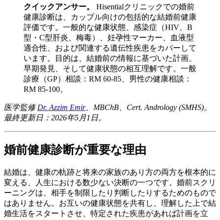
クイックアンサー。
Hisentialクリニックでの婚前
健康診断は、カップル向けの包括的な結婚前健康
評価です。一般的な健康状態、感染症（HIV、B
型・C型肝炎、梅毒）、妊孕性マーカー、血液型
適合性、および関連する遺伝性疾患をカバーして
います。目的は、結婚前の情報に基づいた計画、
早期発見、そして健康状態の相互理解です。一般
診療（GP）相談：RM 60-85、男性の健康相談：
RM 85-100。
医学監修
Dr. Azzim Emir
、MBChB、Cert. Andrology (SMHS)。
最終更新日：2026年5月1日。
婚前健康診断が重要な理由
結婚は、健康の軌跡と将来の家族のあり方の両方を根本的に
変える、人生における数少ない決断の一つです。婚前スクリ
ーニングは、相手を制限したり判断したりするためのもので
はありません。お互いの健康状態を共有し、理解した上で結
婚生活をスタートさせ、特定された疾患があれば計画を立