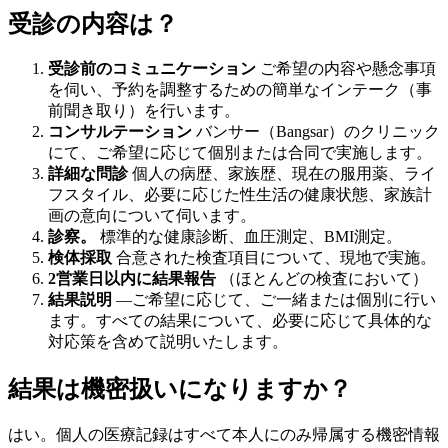
受診の内容は？
受診前のコミュニケーション
ご希望の内容や懸念事項
を伺い、予約を調整するための簡単なインテーク（事
前聞き取り）を行います。
コンサルテーション
バンサー（Bangsar）のクリニック
にて、ご希望に応じて個別または合同で実施します。
詳細な問診
個人の病歴、家族歴、現在の服用薬、ライ
フスタイル、必要に応じた性生活の健康状態、家族計
画の意向について伺います。
診察。
標準的な健康診断、血圧測定、BMI測定。
検体採取
合意された検査項目について、現地で実施。
2営業日以内に結果報告
（ほとんどの検査において）
結果説明
―ご希望に応じて、ご一緒または個別に行い
ます。すべての結果について、必要に応じて具体的な
対応策を含めて説明いたします。
結果は機密扱いになりますか？
はい。個人の医療記録はすべて本人にのみ帰属する機密情報