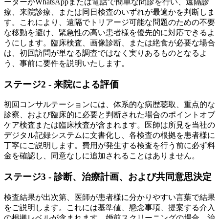
ーターがWhatsAppまたは電話で簡単な問診を行い、遠隔診
療、来院診療、または同日検査のいずれが最適かを判断しま
す。これにより、遠隔でトリアージ可能な問題のための不要
な移動を避け、緊急性の高い患者様を優先的に対応できるよ
うにします。臨床検査、画像診断、または絶食が必要な場合
は、初回訪問が単なる調査ではなく実りあるものとなるよ
う、事前に要件を説明いたします。
ステージ2 - 来院による評価
初回コンサルテーションには、体系的な病歴聴取、重点的な
診察、および臨床的に必要と判断された場合のポイントオブ
ケア検査または臨床検査が含まれます。医師は所見を当社の
デジタル記録システムに文書化し、各検査の根拠を患者様に
丁寧にご説明します。費用が発生する検査を行う前に必ず料
金を確認し、同意なしに追加されることはありません。
ステージ3 - 診断、治療計画、および共同意思決定
検査結果が出次第、医師が患者様に分かりやすい言葉で結果
をご説明します。これには基準値、懸念事項、提案する介入
の根拠レベルが含まれます。婚前スクリーニングの場合、治