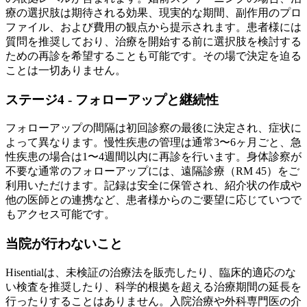
療の選択肢は期待される効果、現実的な期間、副作用のプロ
ファイル、および費用の観点から提示されます。患者様には
質問を推奨しており、治療を開始する前に選択肢を検討する
ための再診を希望することも可能です。その場で決定を迫る
ことは一切ありません。
ステージ4 - フォローアップと継続性
フォローアップの間隔は初回診察の最後に決定され、症状に
よって異なります。慢性疾患の管理は通常3〜6ヶ月ごと、急
性疾患の場合は1〜4週間以内に再診を行います。身体診察が
不要な通常のフォローアップには、遠隔診療（RM 45）をご
利用いただけます。記録は安全に保管され、紹介状の作成や
他の医師との連携など、患者様からのご要望に応じていつで
もアクセス可能です。
当院が行わないこと
Hisentialは、未検証の治療法を販売したり、臨床的適応のな
い検査を推奨したり、科学的根拠を超える治療期間の延長を
行ったりすることはありません。入院治療や外科専門医の介