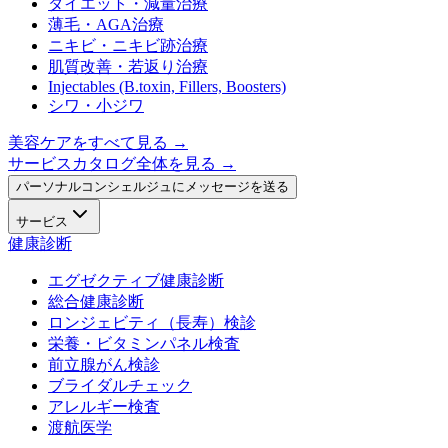
ダイエット・減量治療
薄毛・AGA治療
ニキビ・ニキビ跡治療
肌質改善・若返り治療
Injectables (B.toxin, Fillers, Boosters)
シワ・小ジワ
美容ケアをすべて見る
→
サービスカタログ全体を見る →
パーソナルコンシェルジュにメッセージを送る
サービス
健康診断
エグゼクティブ健康診断
総合健康診断
ロンジェビティ（長寿）検診
栄養・ビタミンパネル検査
前立腺がん検診
ブライダルチェック
アレルギー検査
渡航医学