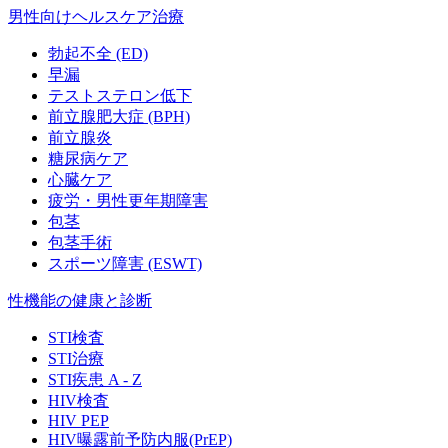
男性向けヘルスケア治療
勃起不全 (ED)
早漏
テストステロン低下
前立腺肥大症 (BPH)
前立腺炎
糖尿病ケア
心臓ケア
疲労・男性更年期障害
包茎
包茎手術
スポーツ障害 (ESWT)
性機能の健康と診断
STI検査
STI治療
STI疾患 A - Z
HIV検査
HIV PEP
HIV曝露前予防内服(PrEP)