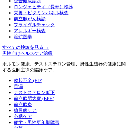
総合健康診断
ロンジェビティ（長寿）検診
栄養・ビタミンパネル検査
前立腺がん検診
ブライダルチェック
アレルギー検査
渡航医学
すべての検診を見る
→
男性向けヘルスケア治療
ホルモン健康、テストステロン管理、男性生殖器の健康に関
する医師主導の臨床ケア。
勃起不全 (ED)
早漏
テストステロン低下
前立腺肥大症 (BPH)
前立腺炎
糖尿病ケア
心臓ケア
疲労・男性更年期障害