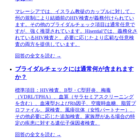
マレーシアでは、イスラム教徒のカップルに対して、
州の規制により結婚前のHIV検査が義務付けられてい
ます。その他のブライダルチェック項目は通常任意で
すが、強く推奨されています。Hisentialでは、義務化さ
れているHIV検査と、必要に応じたより広範な任意検
査の両方を提供しています。
回答の全文を読む →
ブライダルチェックには通常何が含まれます
か？
標準項目：HIV検査、B型・C型肝炎、梅毒
（VDRL/TPHA）、血算（サラセミアスクリーニング
を含む）、血液型およびRh因子、空腹時血糖、脂質プ
ロファイル、尿検査、風疹抗体（女性パートナー）、
その他必要に応じた追加検査。家族歴がある場合の特
定の疾患に対する遺伝子保因者検査。
回答の全文を読む →