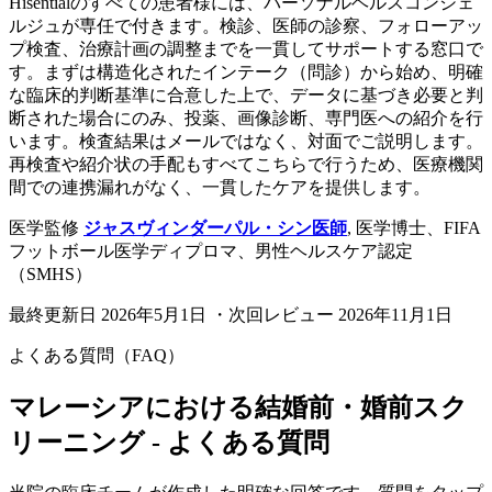
Hisentialのすべての患者様には、パーソナルヘルスコンシェ
ルジュが専任で付きます。検診、医師の診察、フォローアッ
プ検査、治療計画の調整までを一貫してサポートする窓口で
す。まずは構造化されたインテーク（問診）から始め、明確
な臨床的判断基準に合意した上で、データに基づき必要と判
断された場合にのみ、投薬、画像診断、専門医への紹介を行
います。検査結果はメールではなく、対面でご説明します。
再検査や紹介状の手配もすべてこちらで行うため、医療機関
間での連携漏れがなく、一貫したケアを提供します。
医学監修
ジャスヴィンダーパル・シン医師
,
医学博士、FIFA
フットボール医学ディプロマ、男性ヘルスケア認定
（SMHS）
最終更新日
2026年5月1日
・次回レビュー
2026年11月1日
よくある質問（FAQ）
マレーシアにおける結婚前・婚前スク
リーニング - よくある質問