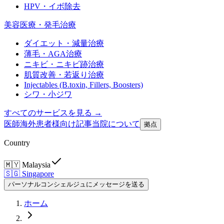
HPV・イボ除去
美容医療・発毛治療
ダイエット・減量治療
薄毛・AGA治療
ニキビ・ニキビ跡治療
肌質改善・若返り治療
Injectables (B.toxin, Fillers, Boosters)
シワ・小ジワ
すべてのサービスを見る →
医師
海外患者様向け
記事
当院について
拠点
Country
🇲🇾
Malaysia
🇸🇬
Singapore
パーソナルコンシェルジュにメッセージを送る
ホーム