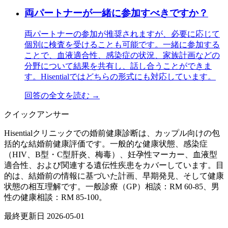
両パートナーが一緒に参加すべきですか？
両パートナーの参加が推奨されますが、必要に応じて
個別に検査を受けることも可能です。一緒に参加する
ことで、血液適合性、感染症の状況、家族計画などの
分野について結果を共有し、話し合うことができま
す。Hisentialではどちらの形式にも対応しています。
回答の全文を読む →
クイックアンサー
Hisentialクリニックでの婚前健康診断は、カップル向けの包
括的な結婚前健康評価です。一般的な健康状態、感染症
（HIV、B型・C型肝炎、梅毒）、妊孕性マーカー、血液型
適合性、および関連する遺伝性疾患をカバーしています。目
的は、結婚前の情報に基づいた計画、早期発見、そして健康
状態の相互理解です。一般診療（GP）相談：RM 60-85、男
性の健康相談：RM 85-100。
最終更新日
2026-05-01