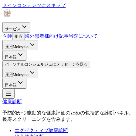
メインコンテンツにスキップ
サービス
医師
海外患者様向け
記事
当院について
拠点
🇲🇾
Malaysia
日本語
パーソナルコンシェルジュにメッセージを送る
🇲🇾
Malaysia
日本語
健康診断
予防的かつ能動的な健康評価のための包括的な診断パネル。
長寿スクリーニングを含みます。
エグゼクティブ健康診断