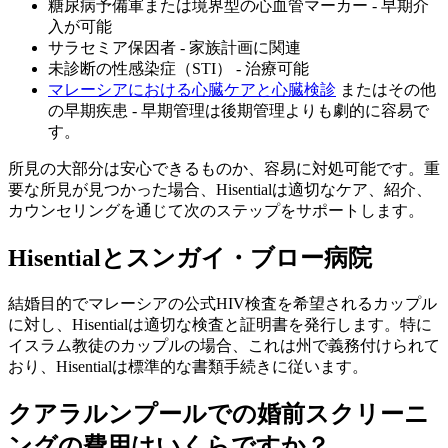
糖尿病予備軍または境界型の心血管マーカー - 早期介
入が可能
サラセミア保因者 - 家族計画に関連
未診断の性感染症（STI） - 治療可能
マレーシアにおける心臓ケアと心臓検診
またはその他
の早期疾患 - 早期管理は後期管理よりも劇的に容易で
す。
所見の大部分は安心できるものか、容易に対処可能です。重
要な所見が見つかった場合、Hisentialは適切なケア、紹介、
カウンセリングを通じて次のステップをサポートします。
Hisentialとスンガイ・ブロー病院
結婚目的でマレーシアの公式HIV検査を希望されるカップル
に対し、Hisentialは適切な検査と証明書を発行します。特に
イスラム教徒のカップルの場合、これは州で義務付けられて
おり、Hisentialは標準的な書類手続きに従います。
クアラルンプールでの婚前スクリーニ
ングの費用はいくらですか？