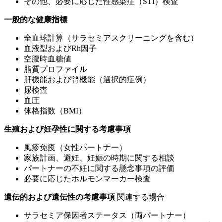
その他、必要に応じた性感染症（STI）検査
一般的な健康指標
全血球計算（サラセミアスクリーニングを含む）
血液型およびRh因子
空腹時血糖値
脂質プロファイル
肝機能および腎機能（選択的症例）
尿検査
血圧
体格指数（BMI）
生殖および妊孕性に関する考慮事項
風疹免疫（女性パートナー）
家族計画、避妊、妊娠の時期に関する相談
パートナーの不妊に関する懸念事項の評価
必要に応じたホルモンマーカー検査
遺伝的および遺伝性の考慮事項
関連する場合
サラセミア保因者ステータス（両パートナー）