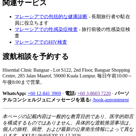
関連サービス
マレーシアでの包括的な健康診断
- 長期旅行者や駐在
員に役立ちます
マレーシアでの性感染症検査
- 旅行前後の性感染症検
査
マレーシアでのHIV検査
渡航相談を予約する
Hisential Clinic Bangsar - Lot S122, 2nd Floor, Bangsar Shopping
Centre, 285 Jalan Maarof, 59000 Kuala Lumpur. 毎日午前10:00～
午後8:00まで営業。
WhatsApp:
+60 12-841 3969
·
電話:
+60 3-8603 7220
·
パーソ
ナルコンシェルジュにメッセージを送る:
/book-appointment
本ページの記載内容は一般的な教育目的であり、医学的助言
を構成するものではありません。具体的な渡航推奨事項は、
個人の旅程、病歴、および最新の公衆衛生情報によって異な
ります。KKLIU 0640/EXP 31.12.2026。