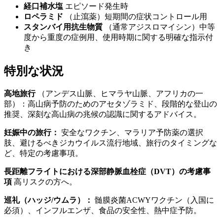
経口補水塩
エピソード発生時
ロペラミド
（止瀉薬）短期間の症状コントロール用
スタンバイ用抗生物質
（通常アジスロマイシン）中等
度から重度の症例用、使用時期に関する明確な指示付
き
特別な状況
高地旅行
（アンデス山脈、ヒマラヤ山脈、アフリカの一
部）：高山病予防のためのアセタゾラミド、段階的な登山の
推奨、深刻な高山病の兆候の認識に関するアドバイス。
妊娠中の旅行：
安全なワクチン、マラリア予防薬の選択
肢、避けるべきジカウイルス流行地域、旅行のタイミングな
ど、特定の考慮事項。
長距離フライトにおける深部静脈血栓症（DVT）の考慮事
項
高リスクの方へ。
巡礼（ハッジ/ウムラ）：
髄膜炎菌ACWYワクチン（入国に
必須）、インフルエンザ、食品の安全性、熱中症予防。