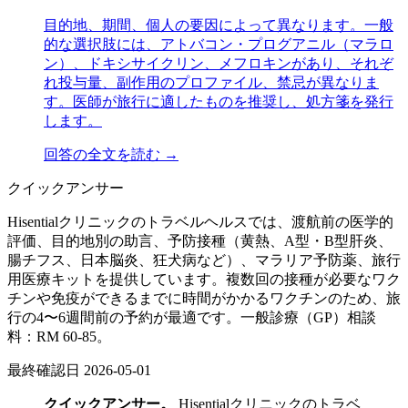
目的地、期間、個人の要因によって異なります。一般
的な選択肢には、アトバコン・プログアニル（マラロ
ン）、ドキシサイクリン、メフロキンがあり、それぞ
れ投与量、副作用のプロファイル、禁忌が異なりま
す。医師が旅行に適したものを推奨し、処方箋を発行
します。
回答の全文を読む →
クイックアンサー
Hisentialクリニックのトラベルヘルスでは、渡航前の医学的
評価、目的地別の助言、予防接種（黄熱、A型・B型肝炎、
腸チフス、日本脳炎、狂犬病など）、マラリア予防薬、旅行
用医療キットを提供しています。複数回の接種が必要なワク
チンや免疫ができるまでに時間がかかるワクチンのため、旅
行の4〜6週間前の予約が最適です。一般診療（GP）相談
料：RM 60-85。
最終確認日
2026-05-01
クイックアンサー。
Hisentialクリニックのトラベ