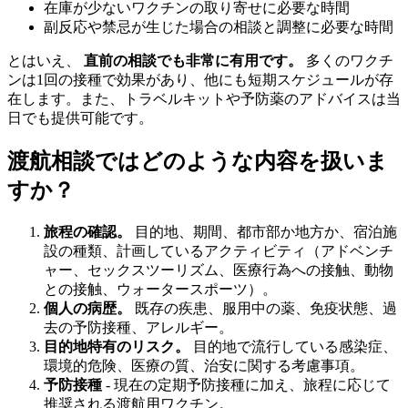
在庫が少ないワクチンの取り寄せに必要な時間
副反応や禁忌が生じた場合の相談と調整に必要な時間
とはいえ、
直前の相談でも非常に有用です。
多くのワクチ
ンは1回の接種で効果があり、他にも短期スケジュールが存
在します。また、トラベルキットや予防薬のアドバイスは当
日でも提供可能です。
渡航相談ではどのような内容を扱いま
すか？
旅程の確認。
目的地、期間、都市部か地方か、宿泊施
設の種類、計画しているアクティビティ（アドベンチ
ャー、セックスツーリズム、医療行為への接触、動物
との接触、ウォータースポーツ）。
個人の病歴。
既存の疾患、服用中の薬、免疫状態、過
去の予防接種、アレルギー。
目的地特有のリスク。
目的地で流行している感染症、
環境的危険、医療の質、治安に関する考慮事項。
予防接種
- 現在の定期予防接種に加え、旅程に応じて
推奨される渡航用ワクチン。