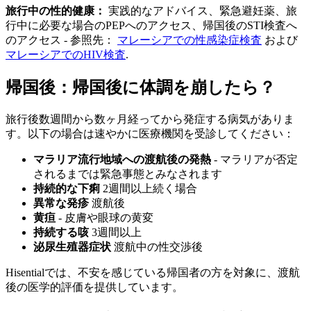
旅行中の性的健康：
実践的なアドバイス、緊急避妊薬、旅
行中に必要な場合のPEPへのアクセス、帰国後のSTI検査へ
のアクセス - 参照先：
マレーシアでの性感染症検査
および
マレーシアでのHIV検査
.
帰国後：帰国後に体調を崩したら？
旅行後数週間から数ヶ月経ってから発症する病気がありま
す。以下の場合は速やかに医療機関を受診してください：
マラリア流行地域への渡航後の発熱
- マラリアが否定
されるまでは緊急事態とみなされます
持続的な下痢
2週間以上続く場合
異常な発疹
渡航後
黄疸
- 皮膚や眼球の黄変
持続する咳
3週間以上
泌尿生殖器症状
渡航中の性交渉後
Hisentialでは、不安を感じている帰国者の方を対象に、渡航
後の医学的評価を提供しています。