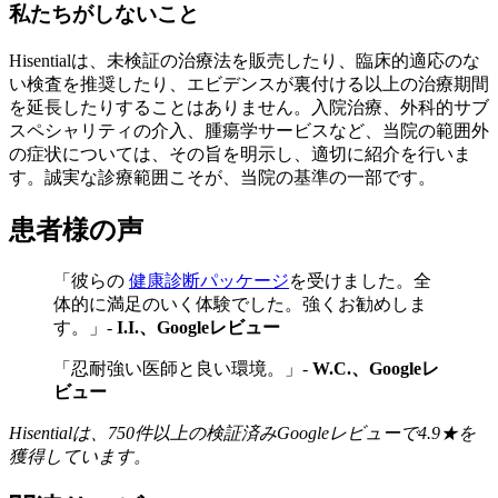
私たちがしないこと
Hisentialは、未検証の治療法を販売したり、臨床的適応のな
い検査を推奨したり、エビデンスが裏付ける以上の治療期間
を延長したりすることはありません。入院治療、外科的サブ
スペシャリティの介入、腫瘍学サービスなど、当院の範囲外
の症状については、その旨を明示し、適切に紹介を行いま
す。誠実な診療範囲こそが、当院の基準の一部です。
患者様の声
「彼らの
健康診断パッケージ
を受けました。全
体的に満足のいく体験でした。強くお勧めしま
す。」-
I.I.、Googleレビュー
「忍耐強い医師と良い環境。」-
W.C.、Googleレ
ビュー
Hisentialは、750件以上の検証済みGoogleレビューで4.9★を
獲得しています。