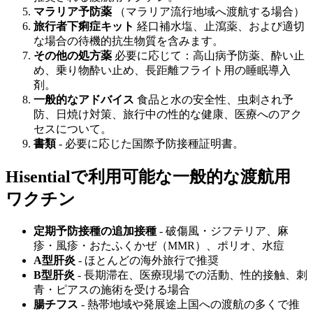
マラリア予防薬
（マラリア流行地域へ渡航する場合）
旅行者下痢症キット
経口補水塩、止瀉薬、および適切
な場合の待機的抗生物質を含みます。
その他の処方薬
必要に応じて：高山病予防薬、酔い止
め、乗り物酔い止め、長距離フライト用の睡眠導入
剤。
一般的なアドバイス
食品と水の安全性、虫刺され予
防、日焼け対策、旅行中の性的な健康、医療へのアク
セスについて。
書類
- 必要に応じた国際予防接種証明書。
Hisentialで利用可能な一般的な渡航用
ワクチン
定期予防接種の追加接種
- 破傷風・ジフテリア、麻
疹・風疹・おたふくかぜ（MMR）、ポリオ、水痘
A型肝炎
- ほとんどの海外旅行で推奨
B型肝炎
- 長期滞在、医療現場での活動、性的接触、刺
青・ピアスの施術を受ける場合
腸チフス
- 熱帯地域や発展途上国への渡航の多くで推