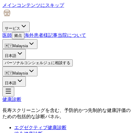
メインコンテンツにスキップ
サービス
医師
海外患者様
記事
当院について
拠点
🇲🇾
Malaysia
日本語
パーソナルコンシェルジュに相談する
🇲🇾
Malaysia
日本語
健康診断
長寿スクリーニングを含む、予防的かつ先制的な健康評価の
ための包括的な診断パネル。
エグゼクティブ健康診断