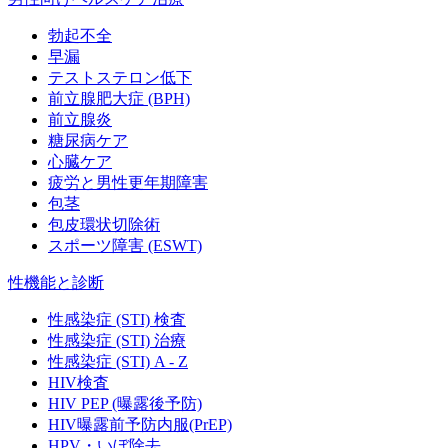
勃起不全
早漏
テストステロン低下
前立腺肥大症 (BPH)
前立腺炎
糖尿病ケア
心臓ケア
疲労と男性更年期障害
包茎
包皮環状切除術
スポーツ障害 (ESWT)
性機能と診断
性感染症 (STI) 検査
性感染症 (STI) 治療
性感染症 (STI) A - Z
HIV検査
HIV PEP (曝露後予防)
HIV曝露前予防内服(PrEP)
HPV・いぼ除去