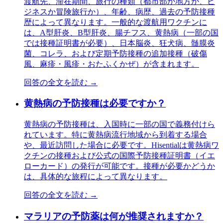
渡航先、滞在期間、旅行の種類（都市部か地方か、ビ
ジネスか冒険旅行か）、年齢、病歴、過去の予防接種
歴によって異なります。一般的な渡航用ワクチンに
は、A型肝炎、B型肝炎、腸チフス、黄熱病（一部の国
では接種証明書が必要）、日本脳炎、狂犬病、髄膜炎
菌、コレラ、および定期予防接種の追加接種（破傷
風、麻疹・風疹・おたふくかぜ）が含まれます。
回答の全文を読む →
黄熱病の予防接種は必要ですか？
黄熱病の予防接種は、入国時に一部の国で義務付けら
れています。特に黄熱病流行地域から到着する場合
や、最近訪問した場合に必要です。Hisentialは黄熱病ワ
クチンの接種および公式の国際予防接種証明書（イエ
ローカード）の発行が可能です。接種が必要かどうか
は、具体的な旅程によって異なります。
回答の全文を読む →
マラリアの予防薬は何が推奨されますか？