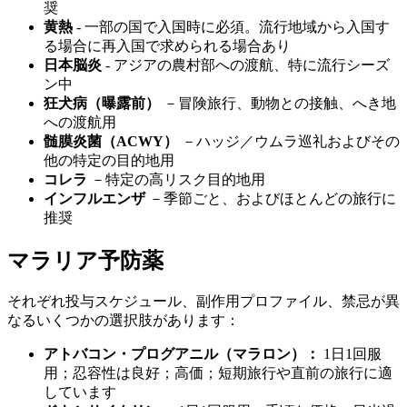
奨
黄熱
- 一部の国で入国時に必須。流行地域から入国す
る場合に再入国で求められる場合あり
日本脳炎
- アジアの農村部への渡航、特に流行シーズ
ン中
狂犬病（曝露前）
－冒険旅行、動物との接触、へき地
への渡航用
髄膜炎菌（ACWY）
－ハッジ／ウムラ巡礼およびその
他の特定の目的地用
コレラ
－特定の高リスク目的地用
インフルエンザ
－季節ごと、およびほとんどの旅行に
推奨
マラリア予防薬
それぞれ投与スケジュール、副作用プロファイル、禁忌が異
なるいくつかの選択肢があります：
アトバコン・プログアニル（マラロン）：
1日1回服
用；忍容性は良好；高価；短期旅行や直前の旅行に適
しています