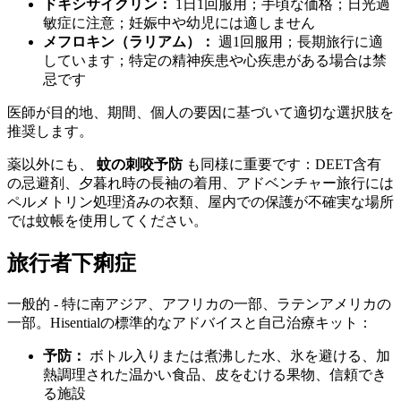
ドキシサイクリン：
1日1回服用；手頃な価格；日光過
敏症に注意；妊娠中や幼児には適しません
メフロキン（ラリアム）：
週1回服用；長期旅行に適
しています；特定の精神疾患や心疾患がある場合は禁
忌です
医師が目的地、期間、個人の要因に基づいて適切な選択肢を
推奨します。
薬以外にも、
蚊の刺咬予防
も同様に重要です：DEET含有
の忌避剤、夕暮れ時の長袖の着用、アドベンチャー旅行には
ペルメトリン処理済みの衣類、屋内での保護が不確実な場所
では蚊帳を使用してください。
旅行者下痢症
一般的 - 特に南アジア、アフリカの一部、ラテンアメリカの
一部。Hisentialの標準的なアドバイスと自己治療キット：
予防：
ボトル入りまたは煮沸した水、氷を避ける、加
熱調理された温かい食品、皮をむける果物、信頼でき
る施設