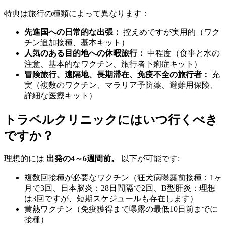
特典は旅行の種類によって異なります：
先進国への日常的な出張：
控えめですが実用的（ワク
チン追加接種、基本キット）
人気のある目的地への休暇旅行：
中程度（食事と水の
注意、基本的なワクチン、旅行者下痢症キット）
冒険旅行、遠隔地、長期滞在、免疫不全の旅行者：
充
実（複数のワクチン、マラリア予防薬、避難用保険、
詳細な医療キット）
トラベルクリニックにはいつ行くべき
ですか？
理想的には
出発の4～6週間前。
以下が可能です:
複数回接種が必要なワクチン（狂犬病曝露前接種：1ヶ
月で3回、日本脳炎：28日間隔で2回、B型肝炎：理想
は3回ですが、短期スケジュールも存在します）
黄熱ワクチン（免疫獲得まで曝露の最低10日前までに
接種）