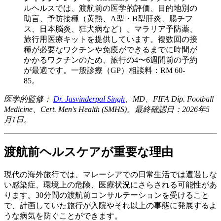
ルヘルスでは、渡航前の医学的評価、目的地別の
助言、予防接種（黄熱、A型・B型肝炎、腸チフ
ス、日本脳炎、狂犬病など）、マラリア予防薬、
旅行用医療キットを提供しています。複数回の接
種が必要なワクチンや免疫ができるまでに時間が
かかるワクチンのため、旅行の4〜6週間前の予約
が最適です。一般診療（GP）相談料：RM 60-
85。
医学的監修：
Dr. Jasvinderpal Singh
、MD、FIFA Dip. Football
Medicine、Cert. Men's Health (SMHS)。最終確認日：2026年5
月1日。
渡航前ヘルスケアが重要な理由
現代の海外旅行では、マレーシアでの日常生活では遭遇しな
い感染症、環境上の危険、医療状況にさらされる可能性があ
ります。30分間の渡航前コンサルテーションを受けること
で、計画していた旅行が入院やそれ以上の事態に発展するよ
うな病気を防ぐことができます。