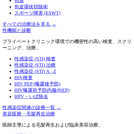
包茎
包皮環状切除術
スポーツ障害 (ESWT)
すべての治療法を見る
→
性機能と診断
プライベートクリニック環境での機密性の高い検査、スクリ
ーニング、治療。
性感染症 (STI) 検査
性感染症 (STI) 治療
性感染症 (STI) A - Z
HIV検査
HIV PEP (曝露後予防)
HIV曝露前予防内服(PrEP)
HPV・いぼ除去
性感染症関連の診療一覧
→
美容医療・毛髪再生治療
医師主導による毛髪再生および臨床美容治療。