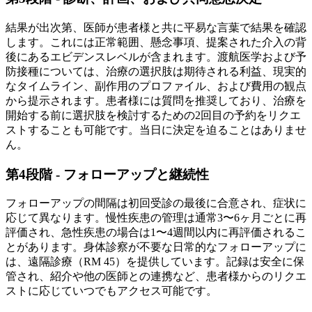
結果が出次第、医師が患者様と共に平易な言葉で結果を確認
します。これには正常範囲、懸念事項、提案された介入の背
後にあるエビデンスレベルが含まれます。渡航医学および予
防接種については、治療の選択肢は期待される利益、現実的
なタイムライン、副作用のプロファイル、および費用の観点
から提示されます。患者様には質問を推奨しており、治療を
開始する前に選択肢を検討するための2回目の予約をリクエ
ストすることも可能です。当日に決定を迫ることはありませ
ん。
第4段階 - フォローアップと継続性
フォローアップの間隔は初回受診の最後に合意され、症状に
応じて異なります。慢性疾患の管理は通常3〜6ヶ月ごとに再
評価され、急性疾患の場合は1〜4週間以内に再評価されるこ
とがあります。身体診察が不要な日常的なフォローアップに
は、遠隔診療（RM 45）を提供しています。記録は安全に保
管され、紹介や他の医師との連携など、患者様からのリクエ
ストに応じていつでもアクセス可能です。