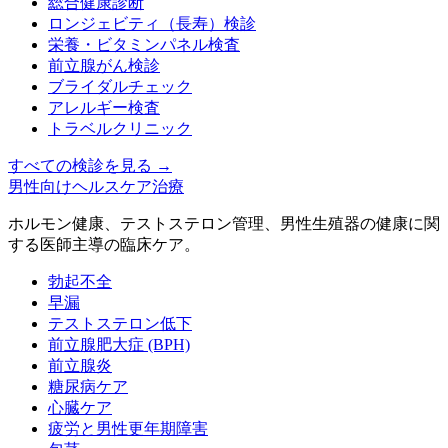
総合健康診断
ロンジェビティ（長寿）検診
栄養・ビタミンパネル検査
前立腺がん検診
ブライダルチェック
アレルギー検査
トラベルクリニック
すべての検診を見る
→
男性向けヘルスケア治療
ホルモン健康、テストステロン管理、男性生殖器の健康に関
する医師主導の臨床ケア。
勃起不全
早漏
テストステロン低下
前立腺肥大症 (BPH)
前立腺炎
糖尿病ケア
心臓ケア
疲労と男性更年期障害