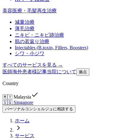
美容医療・毛髪再生治療
減量治療
薄毛治療
ニキビ・ニキビ跡治療
肌の若返り治療
Injectables (B.toxin, Fillers, Boosters)
シワ・小ジワ
すべてのサービスを見る →
医師
海外患者様
記事
当院について
拠点
Country
🇲🇾
Malaysia
🇸🇬
Singapore
パーソナルコンシェルジュに相談する
ホーム
サービス