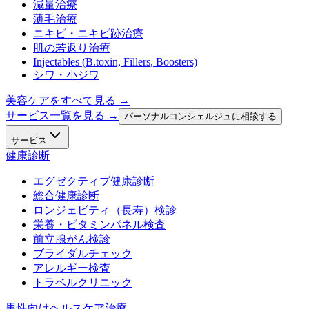
減量治療
薄毛治療
ニキビ・ニキビ跡治療
肌の若返り治療
Injectables (B.toxin, Fillers, Boosters)
シワ・小ジワ
美容ケアをすべて見る
→
サービス一覧を見る →
パーソナルコンシェルジュに相談する
サービス
健康診断
エグゼクティブ健康診断
総合健康診断
ロンジェビティ（長寿）検診
栄養・ビタミンパネル検査
前立腺がん検診
ブライダルチェック
アレルギー検査
トラベルクリニック
男性向けヘルスケア治療