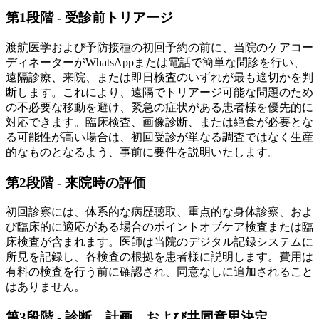
第1段階 - 受診前トリアージ
渡航医学および予防接種の初回予約の前に、当院のケアコー
ディネーターがWhatsAppまたは電話で簡単な問診を行い、
遠隔診療、来院、または即日検査のいずれが最も適切かを判
断します。これにより、遠隔でトリアージ可能な問題のため
の不必要な移動を避け、緊急の症状がある患者様を優先的に
対応できます。臨床検査、画像診断、または絶食が必要とな
る可能性が高い場合は、初回受診が単なる調査ではなく生産
的なものとなるよう、事前に要件を説明いたします。
第2段階 - 来院時の評価
初回診察には、体系的な病歴聴取、重点的な身体診察、およ
び臨床的に適応がある場合のポイントオブケア検査または臨
床検査が含まれます。医師は当院のデジタル記録システムに
所見を記録し、各検査の根拠を患者様に説明します。費用は
有料の検査を行う前に確認され、同意なしに追加されること
はありません。
第3段階 - 診断、計画、および共同意思決定