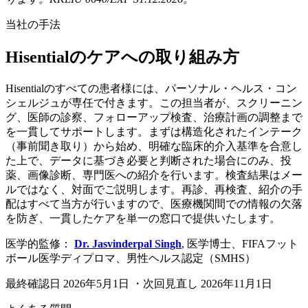
当社の手法
Hisentialのケアへの取り組み方
Hisentialのすべての患者様には、パーソナル・ヘルス・コン
シェルジュが専任で付きます。この担当者が、スクリーニン
グ、医師の診察、フォローアップ検査、治療計画の調整まで
を一貫してサポートします。まずは構造化されたインテーク
（事前聞き取り）から始め、明確な臨床的介入基準を合意し
た上で、データに基づき必要と判断された場合にのみ、投
薬、画像診断、専門医への紹介を行います。検査結果はメー
ルではなく、対面でご説明します。再診、再検査、紹介の手
配はすべて当方が行いますので、医療機関間での情報の欠落
を防ぎ、一貫したケアを単一の窓口で提供いたします。
医学的監修：
Dr. Jasvinderpal Singh
,
医学博士、FIFAフット
ボール医学ディプロマ、男性ヘルス認定（SMHS）
最終確認日
2026年5月1日
・次回見直し
2026年11月1日