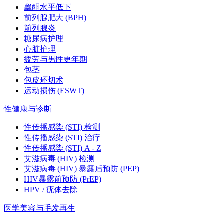
睾酮水平低下
前列腺肥大 (BPH)
前列腺炎
糖尿病护理
心脏护理
疲劳与男性更年期
包茎
包皮环切术
运动损伤 (ESWT)
性健康与诊断
性传播感染 (STI) 检测
性传播感染 (STI) 治疗
性传播感染 (STI) A - Z
艾滋病毒 (HIV) 检测
艾滋病毒 (HIV) 暴露后预防 (PEP)
HIV暴露前预防 (PrEP)
HPV / 疣体去除
医学美容与毛发再生