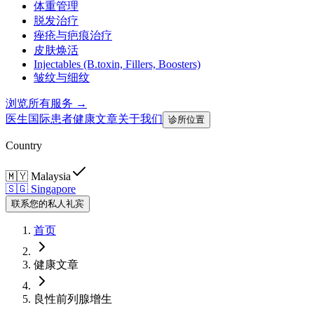
体重管理
脱发治疗
痤疮与疤痕治疗
皮肤焕活
Injectables (B.toxin, Fillers, Boosters)
皱纹与细纹
浏览所有服务 →
医生
国际患者
健康文章
关于我们
诊所位置
Country
🇲🇾
Malaysia
🇸🇬
Singapore
联系您的私人礼宾
首页
健康文章
良性前列腺增生