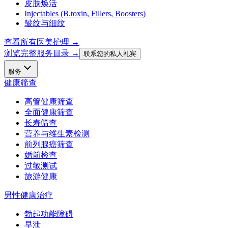
皮肤焕活
Injectables (B.toxin, Fillers, Boosters)
皱纹与细纹
查看所有医美护理
→
浏览完整服务目录 →
联系您的私人礼宾
服务
健康筛查
高管健康筛查
全面健康筛查
长寿筛查
营养与维生素检测
前列腺癌筛查
婚前检查
过敏测试
旅游健康
男性健康治疗
勃起功能障碍
早泄