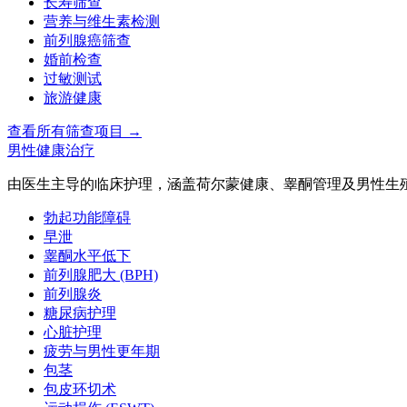
长寿筛查
营养与维生素检测
前列腺癌筛查
婚前检查
过敏测试
旅游健康
查看所有筛查项目
→
男性健康治疗
由医生主导的临床护理，涵盖荷尔蒙健康、睾酮管理及男性生
勃起功能障碍
早泄
睾酮水平低下
前列腺肥大 (BPH)
前列腺炎
糖尿病护理
心脏护理
疲劳与男性更年期
包茎
包皮环切术