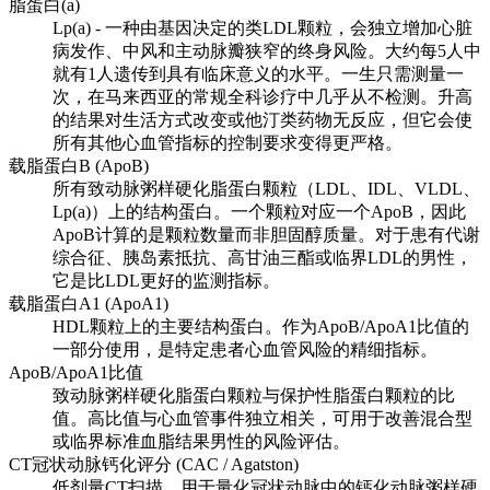
脂蛋白(a)
Lp(a) - 一种由基因决定的类LDL颗粒，会独立增加心脏
病发作、中风和主动脉瓣狭窄的终身风险。大约每5人中
就有1人遗传到具有临床意义的水平。一生只需测量一
次，在马来西亚的常规全科诊疗中几乎从不检测。升高
的结果对生活方式改变或他汀类药物无反应，但它会使
所有其他心血管指标的控制要求变得更严格。
载脂蛋白B (ApoB)
所有致动脉粥样硬化脂蛋白颗粒（LDL、IDL、VLDL、
Lp(a)）上的结构蛋白。一个颗粒对应一个ApoB，因此
ApoB计算的是颗粒数量而非胆固醇质量。对于患有代谢
综合征、胰岛素抵抗、高甘油三酯或临界LDL的男性，
它是比LDL更好的监测指标。
载脂蛋白A1 (ApoA1)
HDL颗粒上的主要结构蛋白。作为ApoB/ApoA1比值的
一部分使用，是特定患者心血管风险的精细指标。
ApoB/ApoA1比值
致动脉粥样硬化脂蛋白颗粒与保护性脂蛋白颗粒的比
值。高比值与心血管事件独立相关，可用于改善混合型
或临界标准血脂结果男性的风险评估。
CT冠状动脉钙化评分 (CAC / Agatston)
低剂量CT扫描，用于量化冠状动脉中的钙化动脉粥样硬