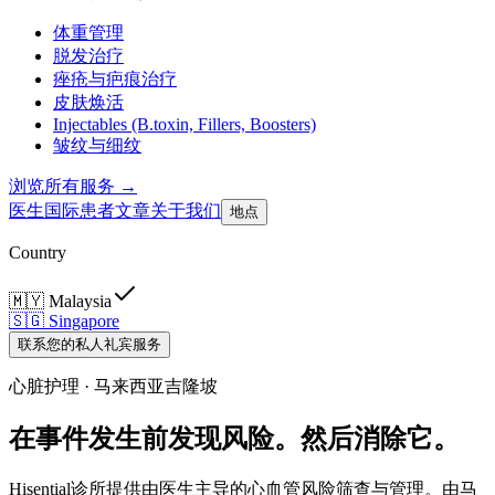
体重管理
脱发治疗
痤疮与疤痕治疗
皮肤焕活
Injectables (B.toxin, Fillers, Boosters)
皱纹与细纹
浏览所有服务 →
医生
国际患者
文章
关于我们
地点
Country
🇲🇾
Malaysia
🇸🇬
Singapore
联系您的私人礼宾服务
心脏护理 · 马来西亚吉隆坡
在事件发生前发现风险。然后消除它。
Hisential诊所提供由医生主导的心血管风险筛查与管理。由马