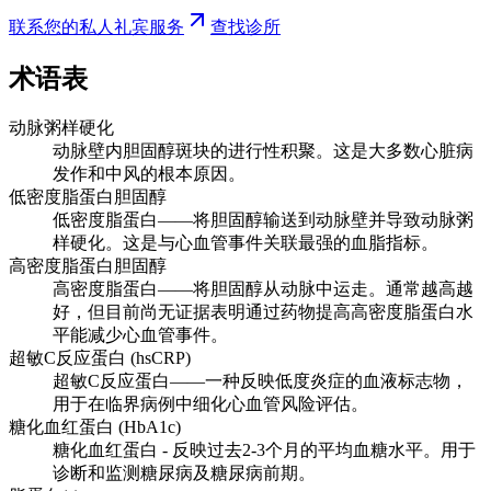
联系您的私人礼宾服务
查找诊所
术语表
动脉粥样硬化
动脉壁内胆固醇斑块的进行性积聚。这是大多数心脏病
发作和中风的根本原因。
低密度脂蛋白胆固醇
低密度脂蛋白——将胆固醇输送到动脉壁并导致动脉粥
样硬化。这是与心血管事件关联最强的血脂指标。
高密度脂蛋白胆固醇
高密度脂蛋白——将胆固醇从动脉中运走。通常越高越
好，但目前尚无证据表明通过药物提高高密度脂蛋白水
平能减少心血管事件。
超敏C反应蛋白 (hsCRP)
超敏C反应蛋白——一种反映低度炎症的血液标志物，
用于在临界病例中细化心血管风险评估。
糖化血红蛋白 (HbA1c)
糖化血红蛋白 - 反映过去2-3个月的平均血糖水平。用于
诊断和监测糖尿病及糖尿病前期。