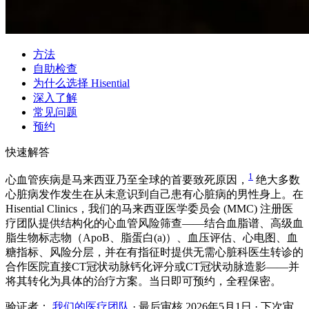
方法
自助检查
为什么选择 Hisential
深入了解
常见问题
预约
快速解答
1
心血管疾病是马来西亚乃至全球的首要致死原因，
绝大多数
心脏病发作发生在从未意识到自己患有心脏病的男性身上。在
Hisential Clinics，我们的马来西亚医学委员会 (MMC) 注册医
疗团队提供结构化的心血管风险筛查——结合血脂谱、高级血
脂生物标志物（ApoB、脂蛋白(a)）、血压评估、心电图、血
糖指标、风险分层，并在有指征时提供无需心脏科医生转诊的
合作医院直接CT冠状动脉钙化评分或CT冠状动脉造影——并
将其转化为具体的治疗方案。当日即可预约，全程保密。
验证者：
我们的医疗团队
· 最后审核
2026年5月1日
· 下次审