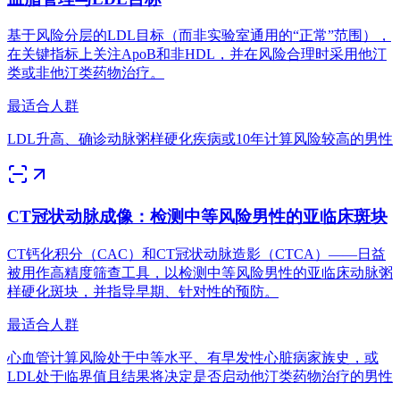
基于风险分层的LDL目标（而非实验室通用的“正常”范围），
在关键指标上关注ApoB和非HDL，并在风险合理时采用他汀
类或非他汀类药物治疗。
最适合人群
LDL升高、确诊动脉粥样硬化疾病或10年计算风险较高的男性
CT冠状动脉成像：检测中等风险男性的亚临床斑块
CT钙化积分（CAC）和CT冠状动脉造影（CTCA）——日益
被用作高精度筛查工具，以检测中等风险男性的亚临床动脉粥
样硬化斑块，并指导早期、针对性的预防。
最适合人群
心血管计算风险处于中等水平、有早发性心脏病家族史，或
LDL处于临界值且结果将决定是否启动他汀类药物治疗的男性