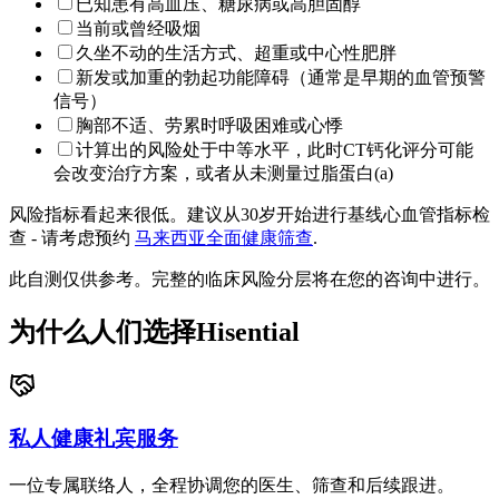
已知患有高血压、糖尿病或高胆固醇
当前或曾经吸烟
久坐不动的生活方式、超重或中心性肥胖
新发或加重的勃起功能障碍（通常是早期的血管预警
信号）
胸部不适、劳累时呼吸困难或心悸
计算出的风险处于中等水平，此时CT钙化评分可能
会改变治疗方案，或者从未测量过脂蛋白(a)
风险指标看起来很低。建议从30岁开始进行基线心血管指标检
查 - 请考虑预约
马来西亚全面健康筛查
.
此自测仅供参考。完整的临床风险分层将在您的咨询中进行。
为什么人们选择Hisential
私人健康礼宾服务
一位专属联络人，全程协调您的医生、筛查和后续跟进。