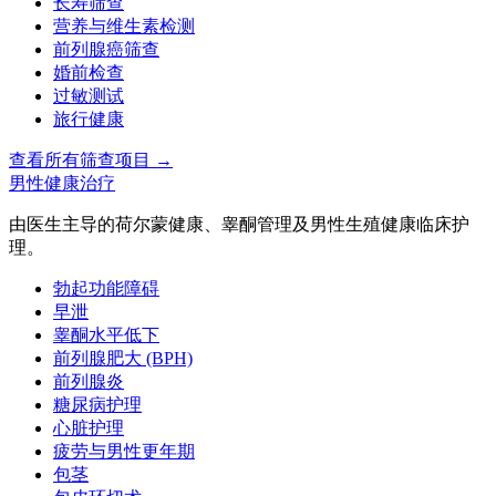
长寿筛查
营养与维生素检测
前列腺癌筛查
婚前检查
过敏测试
旅行健康
查看所有筛查项目
→
男性健康治疗
由医生主导的荷尔蒙健康、睾酮管理及男性生殖健康临床护
理。
勃起功能障碍
早泄
睾酮水平低下
前列腺肥大 (BPH)
前列腺炎
糖尿病护理
心脏护理
疲劳与男性更年期
包茎