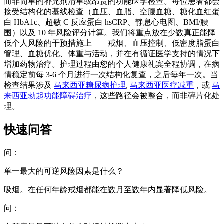
而非简单的补充剂清单或昂贵的功能医学检查。每位患者都会
接受结构化的基线检查（血压、血脂、空腹血糖、糖化血红蛋
白 HbA1c、超敏 C 反应蛋白 hsCRP、静息心电图、BMI/腰
围）以及 10 年风险评分计算。我们将重点放在少数真正能降
低个人风险的干预措施上——戒烟、血压控制、低密度脂蛋白
管理、血糖优化、体重与活动，并在有循证医学支持的情况下
增加药物治疗。护理过程由您的个人健康礼宾全程协调，在病
情稳定前每 3-6 个月进行一次结构化复查，之后每年一次。当
检查结果涉及
马来西亚糖尿病护理
,
马来西亚医疗减重
，或
马
来西亚勃起功能障碍治疗
，这些路径会被整合，而非碎片化处
理。
快速问答
问：
单一最大的可逆风险因素是什么？
吸烟。在任何年龄戒烟都能在数月至数年内显著降低风险。
问：