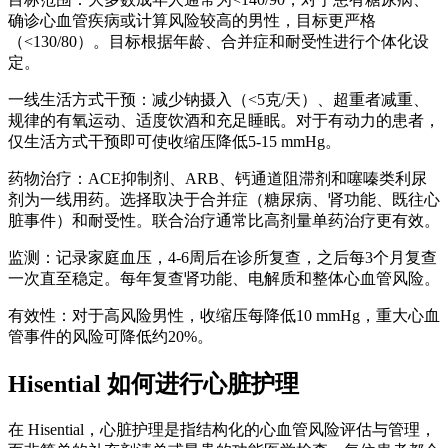
确诊心血管疾病或计算风险较高的男性，目标更严格
（<130/80）。目标根据年龄、合并症和耐受性进行个体化设
定。
一线生活方式干预：减少钠摄入（<5克/天）、超重者减重、
规律的有氧运动、适度饮酒和充足睡眠。对于有动力的患者，
仅生活方式干预即可使收缩压降低5-15 mmHg。
药物治疗：ACE抑制剂、ARB、钙通道阻滞剂和噻嗪类利尿
剂为一线用药。选择取决于合并症（糖尿病、肾功能、既往心
脏事件）和耐受性。联合治疗通常比高剂量单药治疗更有效。
监测：记录家庭血压，4-6周后在诊所复查，之后每3个月复查
一次直至稳定。每年复查肾功能、电解质和整体心血管风险。
有效性：对于高风险男性，收缩压每降低10 mmHg，重大心血
管事件的风险可降低约20%。
Hisential 如何进行心脏护理
在 Hisential，心脏护理是指结构化的心血管风险评估与管理，