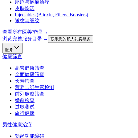
痤疮与疤痕治疗
皮肤焕活
Injectables (B.toxin, Fillers, Boosters)
皱纹与细纹
查看所有医美护理
→
浏览完整服务目录 →
联系您的私人礼宾服务
服务
健康筛查
高管健康筛查
全面健康筛查
长寿筛查
营养与维生素检测
前列腺癌筛查
婚前检查
过敏测试
旅行健康
男性健康治疗
勃起功能障碍