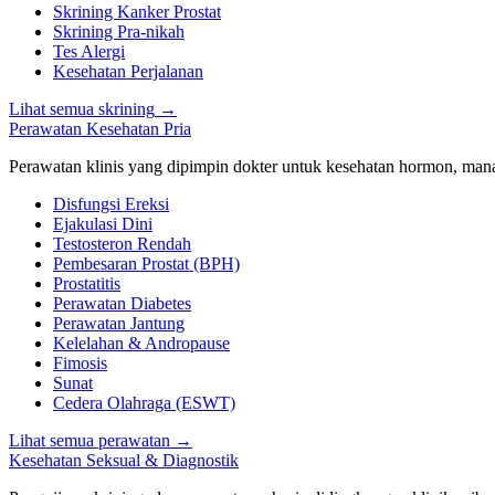
Skrining Kanker Prostat
Skrining Pra-nikah
Tes Alergi
Kesehatan Perjalanan
Lihat semua skrining
→
Perawatan Kesehatan Pria
Perawatan klinis yang dipimpin dokter untuk kesehatan hormon, manaj
Disfungsi Ereksi
Ejakulasi Dini
Testosteron Rendah
Pembesaran Prostat (BPH)
Prostatitis
Perawatan Diabetes
Perawatan Jantung
Kelelahan & Andropause
Fimosis
Sunat
Cedera Olahraga (ESWT)
Lihat semua perawatan
→
Kesehatan Seksual & Diagnostik