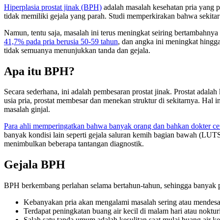
Hiperplasia prostat jinak (BPH)
adalah masalah kesehatan pria yang 
tidak memiliki gejala yang parah. Studi memperkirakan bahwa sekita
Namun, tentu saja, masalah ini terus meningkat seiring bertambahny
41,7% pada pria berusia 50-59 tahun
, dan angka ini meningkat hingg
tidak semuanya menunjukkan tanda dan gejala.
Apa itu BPH?
Secara sederhana, ini adalah pembesaran prostat jinak. Prostat ada
usia pria, prostat membesar dan menekan struktur di sekitarnya. Hal
masalah ginjal.
Para ahli memperingatkan bahwa banyak orang dan bahkan dokter ce
banyak kondisi lain seperti gejala saluran kemih bagian bawah (LUTS
menimbulkan beberapa tantangan diagnostik.
Gejala BPH
BPH berkembang perlahan selama bertahun-tahun, sehingga banyak pr
Kebanyakan pria akan mengalami masalah sering atau mendesak
Terdapat peningkatan buang air kecil di malam hari atau noktur
Salah satu tanda umum adalah kesulitan saat mulai buang air ke