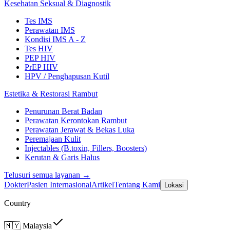
Kesehatan Seksual & Diagnostik
Tes IMS
Perawatan IMS
Kondisi IMS A - Z
Tes HIV
PEP HIV
PrEP HIV
HPV / Penghapusan Kutil
Estetika & Restorasi Rambut
Penurunan Berat Badan
Perawatan Kerontokan Rambut
Perawatan Jerawat & Bekas Luka
Peremajaan Kulit
Injectables (B.toxin, Fillers, Boosters)
Kerutan & Garis Halus
Telusuri semua layanan →
Dokter
Pasien Internasional
Artikel
Tentang Kami
Lokasi
Country
🇲🇾
Malaysia