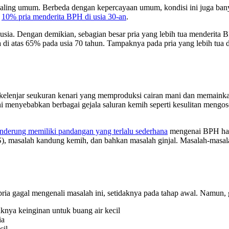
paling umum. Berbeda dengan kepercayaan umum, kondisi ini juga ba
r
10% pria menderita BPH di usia 30-an
.
a usia. Dengan demikian, sebagian besar pria yang lebih tua menderit
a di atas 65% pada usia 70 tahun. Tampaknya pada pria yang lebih tua
lah kelenjar seukuran kenari yang memproduksi cairan mani dan memaink
 ini menyebabkan berbagai gejala saluran kemih seperti kesulitan meng
nderung memiliki pandangan yang terlalu sederhana
mengenai BPH hany
), masalah kandung kemih, dan bahkan masalah ginjal. Masalah-masalah
ia gagal mengenali masalah ini, setidaknya pada tahap awal. Namun, g
nya keinginan untuk buang air kecil
ia
cil