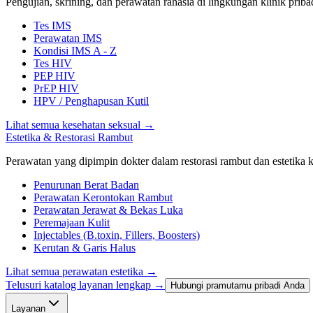
Pengujian, skrining, dan perawatan rahasia di lingkungan klinik priba
Tes IMS
Perawatan IMS
Kondisi IMS A - Z
Tes HIV
PEP HIV
PrEP HIV
HPV / Penghapusan Kutil
Lihat semua kesehatan seksual
→
Estetika & Restorasi Rambut
Perawatan yang dipimpin dokter dalam restorasi rambut dan estetika kl
Penurunan Berat Badan
Perawatan Kerontokan Rambut
Perawatan Jerawat & Bekas Luka
Peremajaan Kulit
Injectables (B.toxin, Fillers, Boosters)
Kerutan & Garis Halus
Lihat semua perawatan estetika
→
Telusuri katalog layanan lengkap →
Hubungi pramutamu pribadi Anda
Layanan