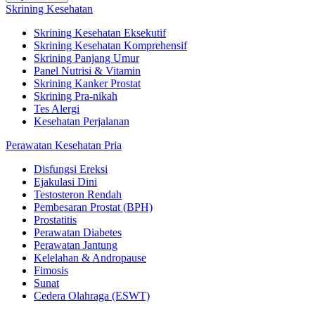
Skrining Kesehatan
Skrining Kesehatan Eksekutif
Skrining Kesehatan Komprehensif
Skrining Panjang Umur
Panel Nutrisi & Vitamin
Skrining Kanker Prostat
Skrining Pra-nikah
Tes Alergi
Kesehatan Perjalanan
Perawatan Kesehatan Pria
Disfungsi Ereksi
Ejakulasi Dini
Testosteron Rendah
Pembesaran Prostat (BPH)
Prostatitis
Perawatan Diabetes
Perawatan Jantung
Kelelahan & Andropause
Fimosis
Sunat
Cedera Olahraga (ESWT)