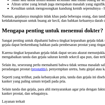
Aliran urine yang lemah juga merupakan masalah yang signifik
Kesulitan untuk mengosongkan kandung kemih sepenuhnya - hal 
Namun, gejalanya mungkin tidak khas pada beberapa orang, dan tanda s
ketidakmampuan untuk buang air kecil, dan bahkan keluarnya darah d
Mengapa penting untuk menemui dokter?
Sangat penting untuk dipahami bahwa tingkat keparahan gejala tidak s
gejala dapat berkembang bahkan pada pembesaran prostat yang ringan,
Karena tingkat keparahan gejala tidak dapat secara akurat menunjukk
mengabaikan tanda dan gejala saluran kemih sekecil apa pun, dan terl
Selain itu, seseorang perlu memahami bahwa tidak semua masalah salu
peradangan prostat (
prostatitis
), penyempitan uretra, batu ginjal atau
Seperti yang terlihat, pada kebanyakan pria, tanda dan gejala ini di
kanker yang paling umum terjadi pada pria.
Selain tanda dan gejala, para ahli menyarankan agar pria dengan faktor
kanker prostat, dan sebagainya.
Layanan terkait