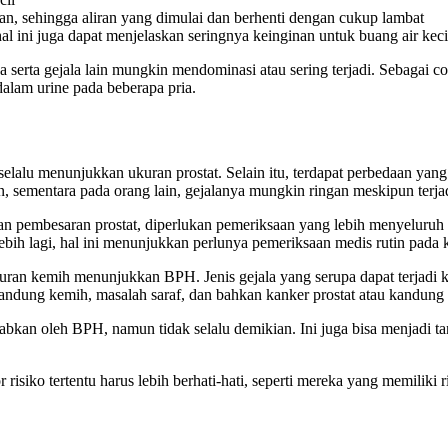
an, sehingga aliran yang dimulai dan berhenti dengan cukup lambat
ini juga dapat menjelaskan seringnya keinginan untuk buang air keci
erta gejala lain mungkin mendominasi atau sering terjadi. Sebagai con
alam urine pada beberapa pria.
elalu menunjukkan ukuran prostat. Selain itu, terdapat perbedaan yang
 sementara pada orang lain, gejalanya mungkin ringan meskipun terjad
an pembesaran prostat, diperlukan pemeriksaan yang lebih menyeluruh 
ebih lagi, hal ini menunjukkan perlunya pemeriksaan medis rutin pada 
ran kemih menunjukkan BPH. Jenis gejala yang serupa dapat terjadi kar
 kandung kemih, masalah saraf, dan bahkan kanker prostat atau kandung
sebabkan oleh BPH, namun tidak selalu demikian. Ini juga bisa menjadi 
 risiko tertentu harus lebih berhati-hati, seperti mereka yang memiliki