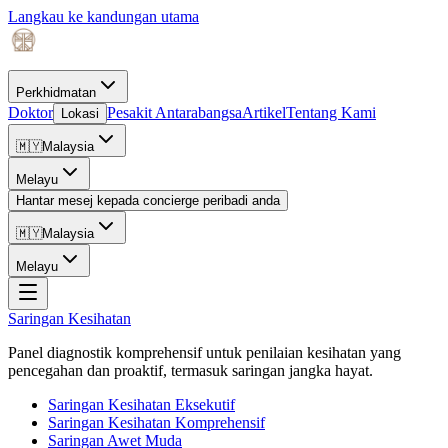
Langkau ke kandungan utama
Perkhidmatan
Doktor
Pesakit Antarabangsa
Artikel
Tentang Kami
Lokasi
🇲🇾
Malaysia
Melayu
Hantar mesej kepada concierge peribadi anda
🇲🇾
Malaysia
Melayu
Saringan Kesihatan
Panel diagnostik komprehensif untuk penilaian kesihatan yang
pencegahan dan proaktif, termasuk saringan jangka hayat.
Saringan Kesihatan Eksekutif
Saringan Kesihatan Komprehensif
Saringan Awet Muda