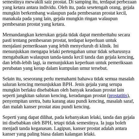
semestinya mewakili saiz prostat. Di samping itu, terdapat perbezaan
yang ketara antara individu. Oleh itu, pada sesetengah orang, gejala
mungkin berkembang walaupun pada pembesaran prostat kecil,
manakala pada yang lain, gejala mungkin ringan walaupun
pembesaran prostat yang ketara.
Memandangkan keterukan gejala tidak dapat memberitahu secara
pasti tentang pembesaran prostat, terdapat keperluan untuk
menjalani pemeriksaan yang lebih menyeluruh di klinik. Ini
menunjukkan mengapa lelaki pertengahan umur tidak seharusnya
mengabaikan walaupun tanda-tanda kecil tanda dan gejala kencing,
dan lebih-lebih lagi, ia menunjukkan keperluan untuk pemeriksaan
perubatan yang kerap dalam kumpulan umur tersebut.
Selain itu, seseorang perlu memahami bahawa tidak semua masalah
saluran kencing menunjukkan BPH. Jenis gejala yang serupa
mungkin berlaku disebabkan oleh banyak keadaan prostat lain
seperti jangkitan saluran kencing, keradangan prostat (
prostatitis
),
penyempitan uretra, batu karang atau pundi kencing, masalah saraf,
dan malah kanser prostat atau pundi kencing.
Seperti yang dapat dilihat, pada kebanyakan lelaki, tanda dan gejala
ini disebabkan oleh BPH, tetapi tidak semestinya. Ia juga boleh
menjadi tanda keganasan. Lagipun, kanser prostat adalah antara
kanser yang paling biasa dalam kalangan lelaki.