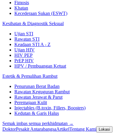
Fimosis
Khatan
Kecederaan Sukan (ESWT)
Kesihatan & Diagnostik Seksual
Ujian STI
Rawatan STI
Keadaan STI A - Z
Ujian HIV
HIV PEP
PrEP HIV
HPV / Pembuangan Ketuat
Estetik & Pemulihan Rambut
Penurunan Berat Badan
Rawatan Keguguran Rambut
Rawatan Jerawat & Parut
Peremajaan Kulit
Injectables (B.toxin, Fillers, Boosters)
Kedutan & Garis Halus
Semak imbas semua perkhidmatan →
Doktor
Pesakit Antarabangsa
Artikel
Tentang Kami
Lokasi