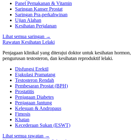
Panel Pemakanan & Vitamin
Saringan Kanser Prostat
Saringan Pra-perkahwinan
Ujian Alahan
Kesihatan Perjalanan
Lihat semua saringan
→
Rawatan Kesihatan Lelaki
Penjagaan klinikal yang diterajui doktor untuk kesihatan hormon,
pengurusan testosteron, dan kesihatan reproduktif lelaki.
Disfungsi Erektil
Ejakulasi Pramatang
Testosteron Rendah
Pembesaran Prostat (BPH)
Prostatitis
Penjagaan Diabetes
Penjagaan Jantung
Kelesuan & Andropaus
Fimosis
Khatan
Kecederaan Sukan (ESWT)
Lihat semua rawatan
→