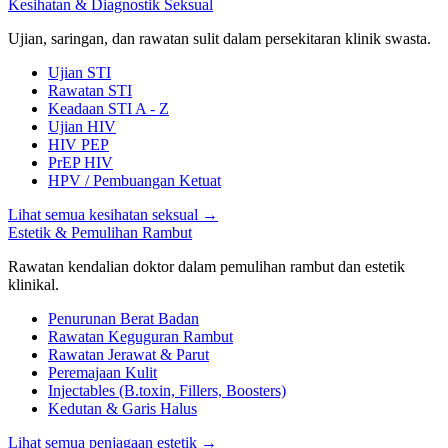
Kesihatan & Diagnostik Seksual
Ujian, saringan, dan rawatan sulit dalam persekitaran klinik swasta.
Ujian STI
Rawatan STI
Keadaan STI A - Z
Ujian HIV
HIV PEP
PrEP HIV
HPV / Pembuangan Ketuat
Lihat semua kesihatan seksual
→
Estetik & Pemulihan Rambut
Rawatan kendalian doktor dalam pemulihan rambut dan estetik
klinikal.
Penurunan Berat Badan
Rawatan Keguguran Rambut
Rawatan Jerawat & Parut
Peremajaan Kulit
Injectables (B.toxin, Fillers, Boosters)
Kedutan & Garis Halus
Lihat semua penjagaan estetik
→