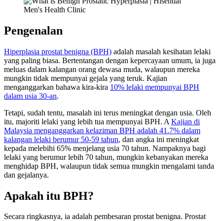
Pengenalan
Hiperplasia prostat benigna (BPH)
adalah masalah kesihatan lelaki
yang paling biasa. Bertentangan dengan kepercayaan umum, ia juga
meluas dalam kalangan orang dewasa muda, walaupun mereka
mungkin tidak mempunyai gejala yang teruk. Kajian
menganggarkan bahawa kira-kira
10% lelaki mempunyai BPH
dalam usia 30-an
.
Tetapi, sudah tentu, masalah ini terus meningkat dengan usia. Oleh
itu, majoriti lelaki yang lebih tua mempunyai BPH. A
Kajian di
Malaysia menganggarkan kelaziman BPH adalah 41.7% dalam
kalangan lelaki berumur 50-59 tahun
, dan angka ini meningkat
kepada melebihi 65% menjelang usia 70 tahun. Nampaknya bagi
lelaki yang berumur lebih 70 tahun, mungkin kebanyakan mereka
menghidap BPH, walaupun tidak semua mungkin mengalami tanda
dan gejalanya.
Apakah itu BPH?
Secara ringkasnya, ia adalah pembesaran prostat benigna. Prostat