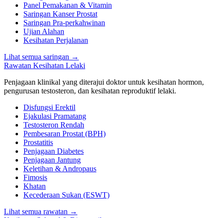
Panel Pemakanan & Vitamin
Saringan Kanser Prostat
Saringan Pra-perkahwinan
Ujian Alahan
Kesihatan Perjalanan
Lihat semua saringan
→
Rawatan Kesihatan Lelaki
Penjagaan klinikal yang diterajui doktor untuk kesihatan hormon,
pengurusan testosteron, dan kesihatan reproduktif lelaki.
Disfungsi Erektil
Ejakulasi Pramatang
Testosteron Rendah
Pembesaran Prostat (BPH)
Prostatitis
Penjagaan Diabetes
Penjagaan Jantung
Keletihan & Andropaus
Fimosis
Khatan
Kecederaan Sukan (ESWT)
Lihat semua rawatan
→