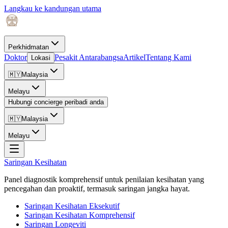
Langkau ke kandungan utama
Perkhidmatan
Doktor
Pesakit Antarabangsa
Artikel
Tentang Kami
Lokasi
🇲🇾
Malaysia
Melayu
Hubungi concierge peribadi anda
🇲🇾
Malaysia
Melayu
Saringan Kesihatan
Panel diagnostik komprehensif untuk penilaian kesihatan yang
pencegahan dan proaktif, termasuk saringan jangka hayat.
Saringan Kesihatan Eksekutif
Saringan Kesihatan Komprehensif
Saringan Longeviti