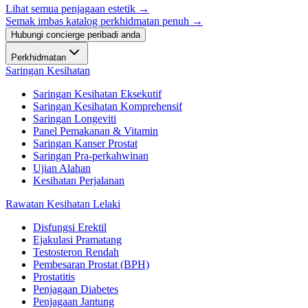
Lihat semua penjagaan estetik
→
Semak imbas katalog perkhidmatan penuh →
Hubungi concierge peribadi anda
Perkhidmatan
Saringan Kesihatan
Saringan Kesihatan Eksekutif
Saringan Kesihatan Komprehensif
Saringan Longeviti
Panel Pemakanan & Vitamin
Saringan Kanser Prostat
Saringan Pra-perkahwinan
Ujian Alahan
Kesihatan Perjalanan
Rawatan Kesihatan Lelaki
Disfungsi Erektil
Ejakulasi Pramatang
Testosteron Rendah
Pembesaran Prostat (BPH)
Prostatitis
Penjagaan Diabetes
Penjagaan Jantung