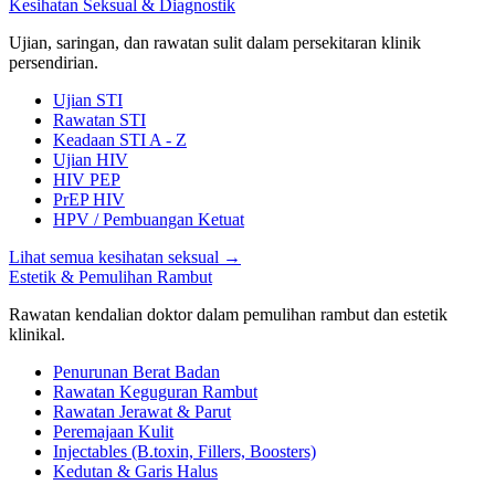
Kesihatan Seksual & Diagnostik
Ujian, saringan, dan rawatan sulit dalam persekitaran klinik
persendirian.
Ujian STI
Rawatan STI
Keadaan STI A - Z
Ujian HIV
HIV PEP
PrEP HIV
HPV / Pembuangan Ketuat
Lihat semua kesihatan seksual
→
Estetik & Pemulihan Rambut
Rawatan kendalian doktor dalam pemulihan rambut dan estetik
klinikal.
Penurunan Berat Badan
Rawatan Keguguran Rambut
Rawatan Jerawat & Parut
Peremajaan Kulit
Injectables (B.toxin, Fillers, Boosters)
Kedutan & Garis Halus