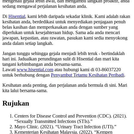
mengenali gejala lebih awal, dan mengambil langkah proaktif, anda
sedang mengawal perjalanan kesihatan anda.
Di
Hisential
, kami lebih daripada sekadar klinik. Kami adalah rakan
kesihatan anda, berdedikasi untuk menyediakan penjagaan penuh
belas kasihan dan memperkasakan anda dengan sumber yang
diperlukan untuk kesejahteraan hidup. Sama ada anda mencari
jawapan, kepastian, atau rawatan, pasukan kami sedia menyokong
anda dalam setiap langkah.
Jangan tunggu sehingga gejala menjadi lebih teruk - bertindaklah
hari ini. Jadualkan perundingan sulit di Hisential dan mari kita
tangani kebimbangan anda bersama-sama.
Lawati
www.hisential.com
atau hubungi kami di 03-86037220
untuk berhubung dengan
Penyambut Tetamu Kesihatan Peribadi
.
Kesihatan anda penting, dan perjalanan anda bermula di sini. Mari
kita lalui bersama-sama.
Rujukan
Centers for Disease Control and Prevention (CDC). (2021).
“Sexually Transmitted Infections (STIs).”
Mayo Clinic. (2021). “Urinary Tract Infection (UTI).”
Kementerian Kesihatan Malaysia. (2022). “Kempen