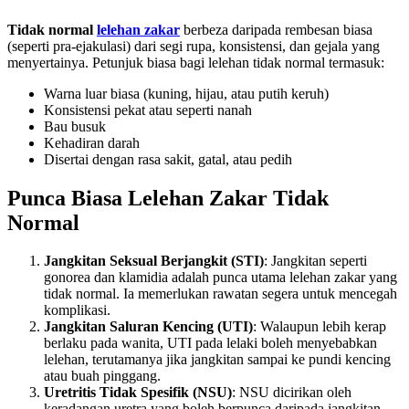
Tidak normal
lelehan zakar
berbeza daripada rembesan biasa
(seperti pra-ejakulasi) dari segi rupa, konsistensi, dan gejala yang
menyertainya. Petunjuk biasa bagi lelehan tidak normal termasuk:
Warna luar biasa (kuning, hijau, atau putih keruh)
Konsistensi pekat atau seperti nanah
Bau busuk
Kehadiran darah
Disertai dengan rasa sakit, gatal, atau pedih
Punca Biasa Lelehan Zakar Tidak
Normal
Jangkitan Seksual Berjangkit (STI)
: Jangkitan seperti
gonorea dan klamidia adalah punca utama lelehan zakar yang
tidak normal. Ia memerlukan rawatan segera untuk mencegah
komplikasi.
Jangkitan Saluran Kencing (UTI)
: Walaupun lebih kerap
berlaku pada wanita, UTI pada lelaki boleh menyebabkan
lelehan, terutamanya jika jangkitan sampai ke pundi kencing
atau buah pinggang.
Uretritis Tidak Spesifik (NSU)
: NSU dicirikan oleh
keradangan uretra yang boleh berpunca daripada jangkitan