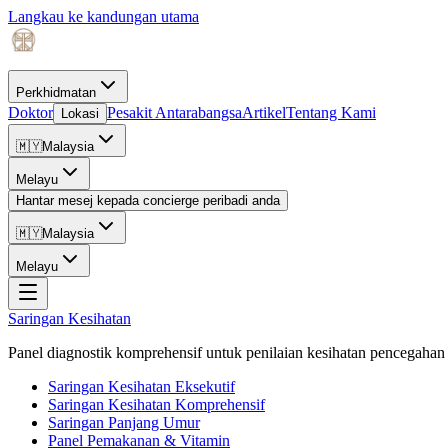
Langkau ke kandungan utama
Perkhidmatan
Doktor
Pesakit Antarabangsa
Artikel
Tentang Kami
Lokasi
🇲🇾
Malaysia
Melayu
Hantar mesej kepada concierge peribadi anda
🇲🇾
Malaysia
Melayu
Saringan Kesihatan
Panel diagnostik komprehensif untuk penilaian kesihatan pencegahan 
Saringan Kesihatan Eksekutif
Saringan Kesihatan Komprehensif
Saringan Panjang Umur
Panel Pemakanan & Vitamin