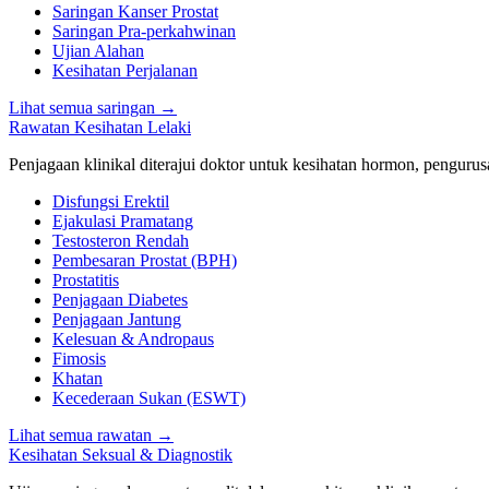
Saringan Kanser Prostat
Saringan Pra-perkahwinan
Ujian Alahan
Kesihatan Perjalanan
Lihat semua saringan
→
Rawatan Kesihatan Lelaki
Penjagaan klinikal diterajui doktor untuk kesihatan hormon, pengurusan
Disfungsi Erektil
Ejakulasi Pramatang
Testosteron Rendah
Pembesaran Prostat (BPH)
Prostatitis
Penjagaan Diabetes
Penjagaan Jantung
Kelesuan & Andropaus
Fimosis
Khatan
Kecederaan Sukan (ESWT)
Lihat semua rawatan
→
Kesihatan Seksual & Diagnostik