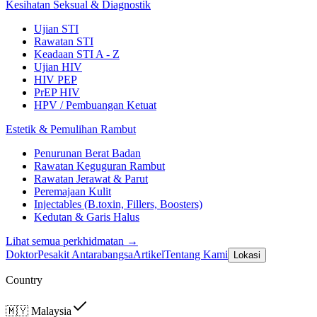
Kesihatan Seksual & Diagnostik
Ujian STI
Rawatan STI
Keadaan STI A - Z
Ujian HIV
HIV PEP
PrEP HIV
HPV / Pembuangan Ketuat
Estetik & Pemulihan Rambut
Penurunan Berat Badan
Rawatan Keguguran Rambut
Rawatan Jerawat & Parut
Peremajaan Kulit
Injectables (B.toxin, Fillers, Boosters)
Kedutan & Garis Halus
Lihat semua perkhidmatan →
Doktor
Pesakit Antarabangsa
Artikel
Tentang Kami
Lokasi
Country
🇲🇾
Malaysia