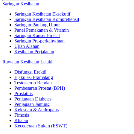
Saringan Kesihatan
Saringan Kesihatan Eksekutif
Saringan Kesihatan Komprehensif
Saringan Panjang Umur
Panel Pemakanan & Vitamin
Saringan Kanser Prostat
Saringan Pra-perkahwinan
Ujian Alahan
Kesihatan Perjalanan
Rawatan Kesihatan Lelaki
Disfungsi Erektil
Ejakulasi Pramatang
Testosteron Rendah
Pembesaran Prostat (BPH)
Prostatitis
Penjagaan Diabetes
Penjagaan Jantung
Kelesuan & Andropaus
Fimosis
Khatan
Kecederaan Sukan (ESWT)