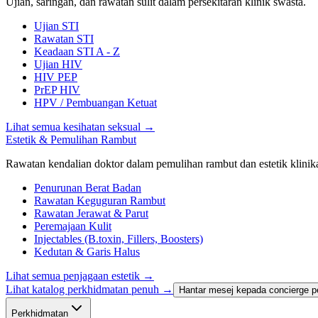
Ujian, saringan, dan rawatan sulit dalam persekitaran klinik swasta.
Ujian STI
Rawatan STI
Keadaan STI A - Z
Ujian HIV
HIV PEP
PrEP HIV
HPV / Pembuangan Ketuat
Lihat semua kesihatan seksual
→
Estetik & Pemulihan Rambut
Rawatan kendalian doktor dalam pemulihan rambut dan estetik klinika
Penurunan Berat Badan
Rawatan Keguguran Rambut
Rawatan Jerawat & Parut
Peremajaan Kulit
Injectables (B.toxin, Fillers, Boosters)
Kedutan & Garis Halus
Lihat semua penjagaan estetik
→
Lihat katalog perkhidmatan penuh →
Hantar mesej kepada concierge p
Perkhidmatan