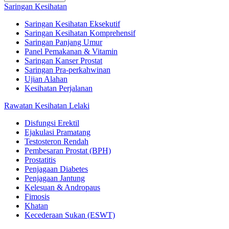
Saringan Kesihatan
Saringan Kesihatan Eksekutif
Saringan Kesihatan Komprehensif
Saringan Panjang Umur
Panel Pemakanan & Vitamin
Saringan Kanser Prostat
Saringan Pra-perkahwinan
Ujian Alahan
Kesihatan Perjalanan
Rawatan Kesihatan Lelaki
Disfungsi Erektil
Ejakulasi Pramatang
Testosteron Rendah
Pembesaran Prostat (BPH)
Prostatitis
Penjagaan Diabetes
Penjagaan Jantung
Kelesuan & Andropaus
Fimosis
Khatan
Kecederaan Sukan (ESWT)