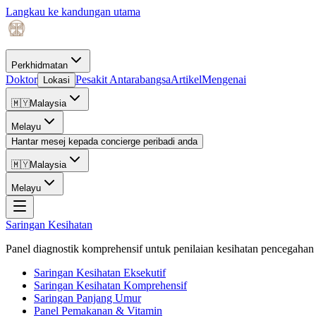
Langkau ke kandungan utama
Perkhidmatan
Doktor
Pesakit Antarabangsa
Artikel
Mengenai
Lokasi
🇲🇾
Malaysia
Melayu
Hantar mesej kepada concierge peribadi anda
🇲🇾
Malaysia
Melayu
Saringan Kesihatan
Panel diagnostik komprehensif untuk penilaian kesihatan pencegahan 
Saringan Kesihatan Eksekutif
Saringan Kesihatan Komprehensif
Saringan Panjang Umur
Panel Pemakanan & Vitamin