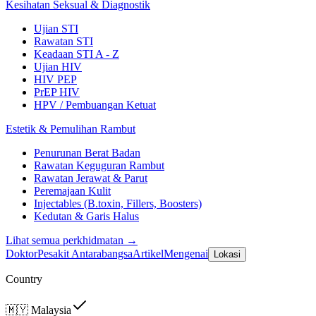
Kesihatan Seksual & Diagnostik
Ujian STI
Rawatan STI
Keadaan STI A - Z
Ujian HIV
HIV PEP
PrEP HIV
HPV / Pembuangan Ketuat
Estetik & Pemulihan Rambut
Penurunan Berat Badan
Rawatan Keguguran Rambut
Rawatan Jerawat & Parut
Peremajaan Kulit
Injectables (B.toxin, Fillers, Boosters)
Kedutan & Garis Halus
Lihat semua perkhidmatan →
Doktor
Pesakit Antarabangsa
Artikel
Mengenai
Lokasi
Country
🇲🇾
Malaysia