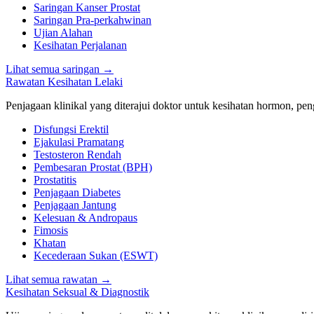
Saringan Kanser Prostat
Saringan Pra-perkahwinan
Ujian Alahan
Kesihatan Perjalanan
Lihat semua saringan
→
Rawatan Kesihatan Lelaki
Penjagaan klinikal yang diterajui doktor untuk kesihatan hormon, peng
Disfungsi Erektil
Ejakulasi Pramatang
Testosteron Rendah
Pembesaran Prostat (BPH)
Prostatitis
Penjagaan Diabetes
Penjagaan Jantung
Kelesuan & Andropaus
Fimosis
Khatan
Kecederaan Sukan (ESWT)
Lihat semua rawatan
→
Kesihatan Seksual & Diagnostik