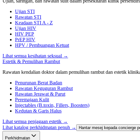
Ujian, saringan, dan rawatan sulit dalam persekitaran klinik persendiri
Ujian STI
Rawatan STI
Keadaan STI A - Z
Ujian HIV
HIV PEP
PrEP HIV
HPV / Pembuangan Ketuat
Lihat semua kesihatan seksual
→
Estetik & Pemulihan Rambut
Rawatan kendalian doktor dalam pemulihan rambut dan estetik klinika
Penurunan Berat Badan
Rawatan Keguguran Rambut
Rawatan Jerawat & Parut
Peremajaan Kulit
Injectables (B.toxin, Fillers, Boosters)
Kedutan & Garis Halus
Lihat semua penjagaan estetik
→
Lihat katalog perkhidmatan penuh →
Hantar mesej kepada concierge p
Perkhidmatan