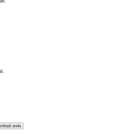
an.
l.
eribadi anda