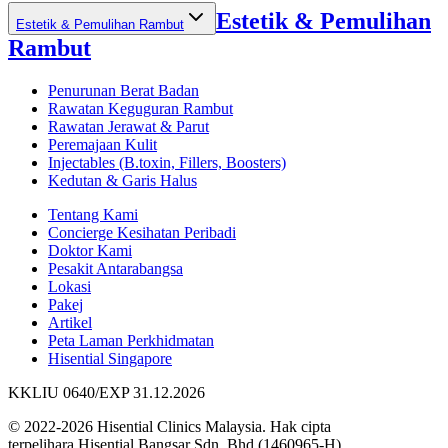
Estetik & Pemulihan
Estetik & Pemulihan Rambut
Rambut
Penurunan Berat Badan
Rawatan Keguguran Rambut
Rawatan Jerawat & Parut
Peremajaan Kulit
Injectables (B.toxin, Fillers, Boosters)
Kedutan & Garis Halus
Tentang Kami
Concierge Kesihatan Peribadi
Doktor Kami
Pesakit Antarabangsa
Lokasi
Pakej
Artikel
Peta Laman Perkhidmatan
Hisential Singapore
KKLIU 0640/EXP 31.12.2026
© 2022-2026 Hisential Clinics Malaysia. Hak cipta
terpelihara.
Hisential Bangsar Sdn. Bhd (1460965-H)