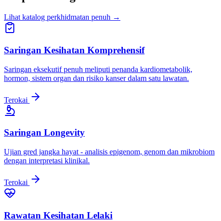
Lihat katalog perkhidmatan penuh →
Saringan Kesihatan Komprehensif
Saringan eksekutif penuh meliputi penanda kardiometabolik,
hormon, sistem organ dan risiko kanser dalam satu lawatan.
Terokai
Saringan Longevity
Ujian gred jangka hayat - analisis epigenom, genom dan mikrobiom
dengan interpretasi klinikal.
Terokai
Rawatan Kesihatan Lelaki