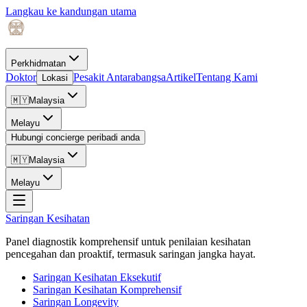
Langkau ke kandungan utama
Perkhidmatan
Doktor
Pesakit Antarabangsa
Artikel
Tentang Kami
Lokasi
🇲🇾
Malaysia
Melayu
Hubungi concierge peribadi anda
🇲🇾
Malaysia
Melayu
Saringan Kesihatan
Panel diagnostik komprehensif untuk penilaian kesihatan
pencegahan dan proaktif, termasuk saringan jangka hayat.
Saringan Kesihatan Eksekutif
Saringan Kesihatan Komprehensif
Saringan Longevity