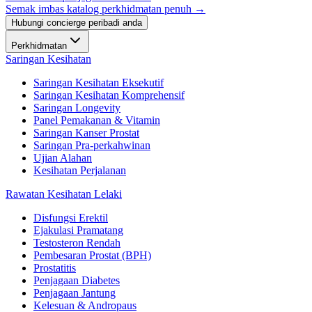
Semak imbas katalog perkhidmatan penuh →
Hubungi concierge peribadi anda
Perkhidmatan
Saringan Kesihatan
Saringan Kesihatan Eksekutif
Saringan Kesihatan Komprehensif
Saringan Longevity
Panel Pemakanan & Vitamin
Saringan Kanser Prostat
Saringan Pra-perkahwinan
Ujian Alahan
Kesihatan Perjalanan
Rawatan Kesihatan Lelaki
Disfungsi Erektil
Ejakulasi Pramatang
Testosteron Rendah
Pembesaran Prostat (BPH)
Prostatitis
Penjagaan Diabetes
Penjagaan Jantung
Kelesuan & Andropaus