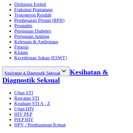
Disfungsi Erektil
Ejakulasi Pramatang
Testosteron Rendah
Pembesaran Prostat (BPH)
Prostatitis
Penjagaan Diabetes
Penjagaan Jantung
Kelesuan & Andropaus
Fimosis
Khatan
Kecederaan Sukan (ESWT)
Kesihatan &
Kesihatan & Diagnostik Seksual
Diagnostik Seksual
Ujian STI
Rawatan STI
Keadaan STI A - Z
Ujian HIV
HIV PEP
PrEP HIV
HPV / Pembuangan Ketuat