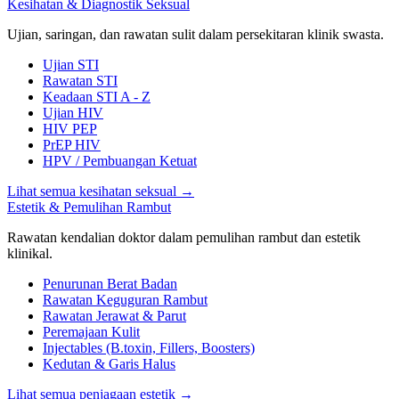
Kesihatan & Diagnostik Seksual
Ujian, saringan, dan rawatan sulit dalam persekitaran klinik swasta.
Ujian STI
Rawatan STI
Keadaan STI A - Z
Ujian HIV
HIV PEP
PrEP HIV
HPV / Pembuangan Ketuat
Lihat semua kesihatan seksual
→
Estetik & Pemulihan Rambut
Rawatan kendalian doktor dalam pemulihan rambut dan estetik
klinikal.
Penurunan Berat Badan
Rawatan Keguguran Rambut
Rawatan Jerawat & Parut
Peremajaan Kulit
Injectables (B.toxin, Fillers, Boosters)
Kedutan & Garis Halus
Lihat semua penjagaan estetik
→