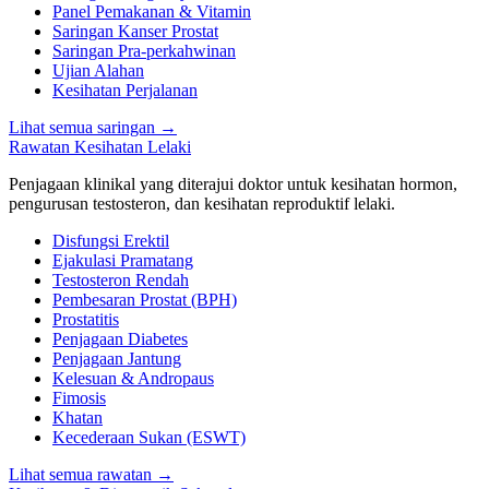
Panel Pemakanan & Vitamin
Saringan Kanser Prostat
Saringan Pra-perkahwinan
Ujian Alahan
Kesihatan Perjalanan
Lihat semua saringan
→
Rawatan Kesihatan Lelaki
Penjagaan klinikal yang diterajui doktor untuk kesihatan hormon,
pengurusan testosteron, dan kesihatan reproduktif lelaki.
Disfungsi Erektil
Ejakulasi Pramatang
Testosteron Rendah
Pembesaran Prostat (BPH)
Prostatitis
Penjagaan Diabetes
Penjagaan Jantung
Kelesuan & Andropaus
Fimosis
Khatan
Kecederaan Sukan (ESWT)
Lihat semua rawatan
→