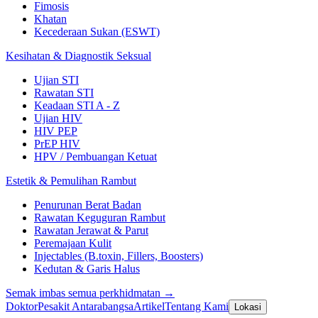
Fimosis
Khatan
Kecederaan Sukan (ESWT)
Kesihatan & Diagnostik Seksual
Ujian STI
Rawatan STI
Keadaan STI A - Z
Ujian HIV
HIV PEP
PrEP HIV
HPV / Pembuangan Ketuat
Estetik & Pemulihan Rambut
Penurunan Berat Badan
Rawatan Keguguran Rambut
Rawatan Jerawat & Parut
Peremajaan Kulit
Injectables (B.toxin, Fillers, Boosters)
Kedutan & Garis Halus
Semak imbas semua perkhidmatan →
Doktor
Pesakit Antarabangsa
Artikel
Tentang Kami
Lokasi