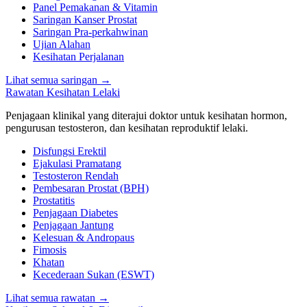
Panel Pemakanan & Vitamin
Saringan Kanser Prostat
Saringan Pra-perkahwinan
Ujian Alahan
Kesihatan Perjalanan
Lihat semua saringan
→
Rawatan Kesihatan Lelaki
Penjagaan klinikal yang diterajui doktor untuk kesihatan hormon,
pengurusan testosteron, dan kesihatan reproduktif lelaki.
Disfungsi Erektil
Ejakulasi Pramatang
Testosteron Rendah
Pembesaran Prostat (BPH)
Prostatitis
Penjagaan Diabetes
Penjagaan Jantung
Kelesuan & Andropaus
Fimosis
Khatan
Kecederaan Sukan (ESWT)
Lihat semua rawatan
→