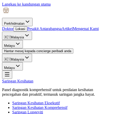
Langkau ke kandungan utama
Perkhidmatan
Doktor
Pesakit Antarabangsa
Artikel
Mengenai Kami
Lokasi
🇲🇾
Malaysia
Melayu
Hantar mesej kepada concierge peribadi anda
🇲🇾
Malaysia
Melayu
Saringan Kesihatan
Panel diagnostik komprehensif untuk penilaian kesihatan
pencegahan dan proaktif, termasuk saringan jangka hayat.
Saringan Kesihatan Eksekutif
Saringan Kesihatan Komprehensif
Saringan Longeviti