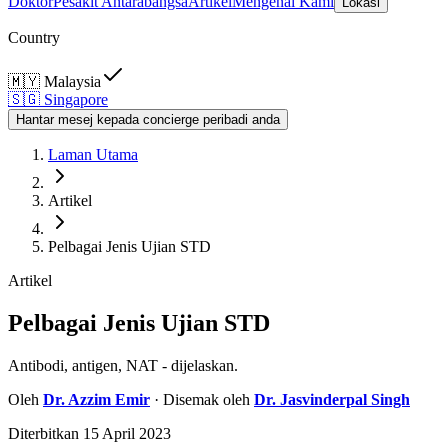
Doktor
Pesakit Antarabangsa
Artikel
Mengenai Kami
Lokasi
Country
🇲🇾
Malaysia
🇸🇬
Singapore
Hantar mesej kepada concierge peribadi anda
Laman Utama
Artikel
Pelbagai Jenis Ujian STD
Artikel
Pelbagai Jenis Ujian STD
Antibodi, antigen, NAT - dijelaskan.
Oleh
Dr.
Azzim Emir
· Disemak oleh
Dr.
Jasvinderpal Singh
Diterbitkan
15 April 2023