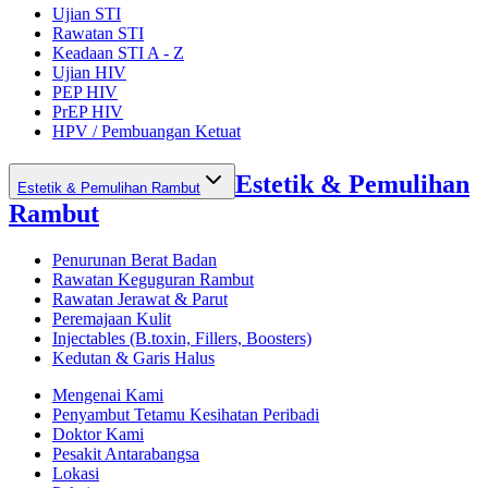
Ujian STI
Rawatan STI
Keadaan STI A - Z
Ujian HIV
PEP HIV
PrEP HIV
HPV / Pembuangan Ketuat
Estetik & Pemulihan
Estetik & Pemulihan Rambut
Rambut
Penurunan Berat Badan
Rawatan Keguguran Rambut
Rawatan Jerawat & Parut
Peremajaan Kulit
Injectables (B.toxin, Fillers, Boosters)
Kedutan & Garis Halus
Mengenai Kami
Penyambut Tetamu Kesihatan Peribadi
Doktor Kami
Pesakit Antarabangsa
Lokasi