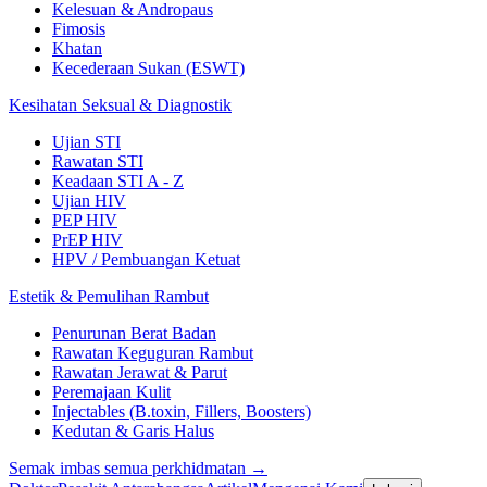
Kelesuan & Andropaus
Fimosis
Khatan
Kecederaan Sukan (ESWT)
Kesihatan Seksual & Diagnostik
Ujian STI
Rawatan STI
Keadaan STI A - Z
Ujian HIV
PEP HIV
PrEP HIV
HPV / Pembuangan Ketuat
Estetik & Pemulihan Rambut
Penurunan Berat Badan
Rawatan Keguguran Rambut
Rawatan Jerawat & Parut
Peremajaan Kulit
Injectables (B.toxin, Fillers, Boosters)
Kedutan & Garis Halus
Semak imbas semua perkhidmatan →