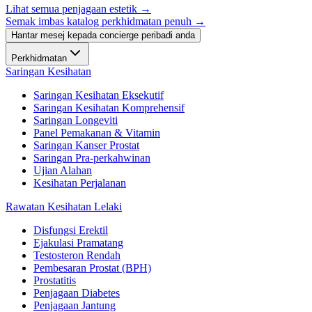
Lihat semua penjagaan estetik
→
Semak imbas katalog perkhidmatan penuh →
Hantar mesej kepada concierge peribadi anda
Perkhidmatan
Saringan Kesihatan
Saringan Kesihatan Eksekutif
Saringan Kesihatan Komprehensif
Saringan Longeviti
Panel Pemakanan & Vitamin
Saringan Kanser Prostat
Saringan Pra-perkahwinan
Ujian Alahan
Kesihatan Perjalanan
Rawatan Kesihatan Lelaki
Disfungsi Erektil
Ejakulasi Pramatang
Testosteron Rendah
Pembesaran Prostat (BPH)
Prostatitis
Penjagaan Diabetes
Penjagaan Jantung