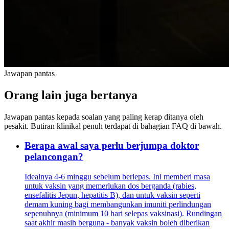
Jawapan pantas
Orang lain juga bertanya
Jawapan pantas kepada soalan yang paling kerap ditanya oleh
pesakit. Butiran klinikal penuh terdapat di bahagian FAQ di bawah.
Berapa awal saya perlu berjumpa doktor
pelancongan?
Idealnya 4-6 minggu sebelum berlepas. Ini memberi masa
untuk vaksin yang memerlukan dos berganda (rabies,
ensefalitis Jepun, hepatitis B), dan untuk vaksin seperti
demam kuning bagi membangunkan imuniti perlindungan
sepenuhnya (minimum 10 hari selepas vaksinasi). Rundingan
saat akhir masih berguna - banyak vaksin boleh diberikan