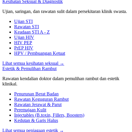
Kesihatan Seksual & Diagnostik
Ujian, saringan, dan rawatan sulit dalam persekitaran klinik swasta.
Ujian STI
Rawatan STI
Keadaan STI A - Z
Ujian HIV
HIV PEP
PrEP HIV
HPV / Pembuangan Ketuat
Lihat semua kesihatan seksual
→
Estetik & Pemulihan Rambut
Rawatan kendalian doktor dalam pemulihan rambut dan estetik
klinikal.
Penurunan Berat Badan
Rawatan Keguguran Rambut
Rawatan Jerawat & Parut
Peremajaan Kulit
Injectables (B.toxin, Fillers, Boosters)
Kedutan & Garis Halus
Lihat semua penjagaan estetik
→