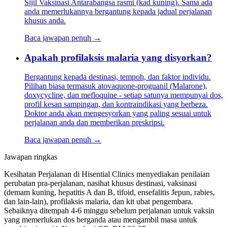
Sijil Vaksinasi Antarabangsa rasmi (kad kuning). Sama ada
anda memerlukannya bergantung kepada jadual perjalanan
khusus anda.
Baca jawapan penuh →
Apakah profilaksis malaria yang disyorkan?
Bergantung kepada destinasi, tempoh, dan faktor individu.
Pilihan biasa termasuk atovaquone-proguanil (Malarone),
doxycycline, dan mefloquine - setiap satunya mempunyai dos,
profil kesan sampingan, dan kontraindikasi yang berbeza.
Doktor anda akan mengesyorkan yang paling sesuai untuk
perjalanan anda dan memberikan preskripsi.
Baca jawapan penuh →
Jawapan ringkas
Kesihatan Perjalanan di Hisential Clinics menyediakan penilaian
perubatan pra-perjalanan, nasihat khusus destinasi, vaksinasi
(demam kuning, hepatitis A dan B, tifoid, ensefalitis Jepun, rabies,
dan lain-lain), profilaksis malaria, dan kit ubat pengembara.
Sebaiknya ditempah 4-6 minggu sebelum perjalanan untuk vaksin
yang memerlukan dos berganda atau mengambil masa untuk