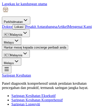
Langkau ke kandungan utama
Perkhidmatan
Doktor
Pesakit Antarabangsa
Artikel
Mengenai Kami
Lokasi
🇲🇾
Malaysia
Melayu
Hantar mesej kepada concierge peribadi anda
🇲🇾
Malaysia
Melayu
Saringan Kesihatan
Panel diagnostik komprehensif untuk penilaian kesihatan
pencegahan dan proaktif, termasuk saringan jangka hayat.
Saringan Kesihatan Eksekutif
Saringan Kesihatan Komprehensif
Saringan Longeviti