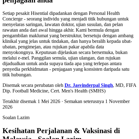
penjagaan anda
Setiap pesakit Hisential dipadankan dengan Personal Health
Concierge - seorang individu yang menjadi titik hubungan untuk
menyelaras saringan, lawatan doktor, ujian susulan, dan pelan
rawatan anda dari awal hingga akhir. Kami bermula dengan
pengambilan maklumat yang berstruktur, bersetuju dengan ambang
klinikal yang jelas untuk tindakan, dan hanya beralih kepada ubat-
ubatan, pengimejan, atau rujukan pakar apabila data
menyokongnya. Keputusan dijelaskan secara bersemuka, bukan
melalui e-mel. Panggilan semula, ujian ulangan, dan rujukan
dijadualkan untuk anda supaya tiada apa yang terlepas antara
penyedia perkhidmatan - penjagaan yang konsisten daripada satu
titik hubungan.
Disemak secara perubatan oleh
Dr. Jasvinderpal Singh
,
MD, FIFA
Dip. Football Medicine, Cert. Men's Health (SMHS)
Terakhir disemak
1 Mei 2026
· Semakan seterusnya
1 November
2026
Soalan Lazim
Kesihatan Perjalanan & Vaksinasi di
Malaysia - Soalan Lazim