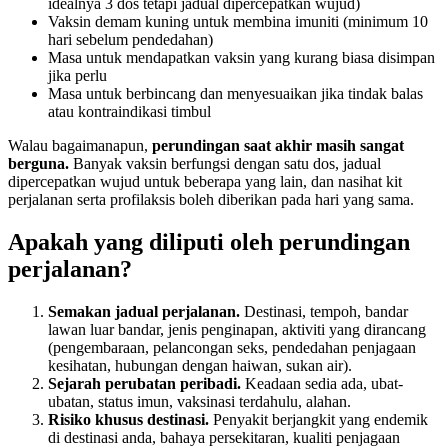
idealnya 3 dos tetapi jadual dipercepatkan wujud)
Vaksin demam kuning untuk membina imuniti (minimum 10
hari sebelum pendedahan)
Masa untuk mendapatkan vaksin yang kurang biasa disimpan
jika perlu
Masa untuk berbincang dan menyesuaikan jika tindak balas
atau kontraindikasi timbul
Walau bagaimanapun,
perundingan saat akhir masih sangat
berguna.
Banyak vaksin berfungsi dengan satu dos, jadual
dipercepatkan wujud untuk beberapa yang lain, dan nasihat kit
perjalanan serta profilaksis boleh diberikan pada hari yang sama.
Apakah yang diliputi oleh perundingan
perjalanan?
Semakan jadual perjalanan.
Destinasi, tempoh, bandar
lawan luar bandar, jenis penginapan, aktiviti yang dirancang
(pengembaraan, pelancongan seks, pendedahan penjagaan
kesihatan, hubungan dengan haiwan, sukan air).
Sejarah perubatan peribadi.
Keadaan sedia ada, ubat-
ubatan, status imun, vaksinasi terdahulu, alahan.
Risiko khusus destinasi.
Penyakit berjangkit yang endemik
di destinasi anda, bahaya persekitaran, kualiti penjagaan