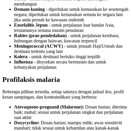
membangun
Demam kuning
- diperlukan untuk kemasukan ke sesetengah
negara; diperlukan untuk kemasukan semula ke negara lain
jika anda pernah ke kawasan endemik
Ensefalitis Jepun
- untuk perjalanan luar bandar Asia,
terutamanya semasa musim penularan
Rabies (prae-pendedahan)
- untuk perjalanan kembara,
hubungan dengan haiwan, kawasan terpencil
Meningococcal (ACWY)
- untuk jemaah Haji/Umrah dan
destinasi tertentu yang lain
Kolera
- untuk destinasi berisiko tinggi terpilih
Influenza
- disyorkan secara bermusim dan untuk
kebanyakan perjalanan
Profilaksis malaria
Beberapa pilihan tersedia, setiap satunya dengan jadual dos, profil
kesan sampingan, dan kontraindikasi yang berbeza:
Atovaquone-proguanil (Malarone):
Dosan harian; diterima
baik; mahal; sesuai untuk perjalanan singkat dan perjalanan
saat akhir
Doxycycline:
Dosan harian; mampu milik; awas sensitiviti
matahari; tidak sesuai untuk kehamilan atau kanak-kanak