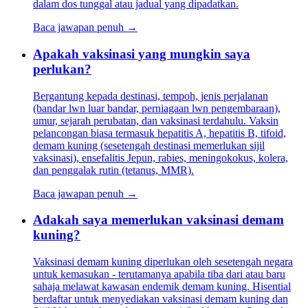
dalam dos tunggal atau jadual yang dipadatkan.
Baca jawapan penuh →
Apakah vaksinasi yang mungkin saya
perlukan?
Bergantung kepada destinasi, tempoh, jenis perjalanan
(bandar lwn luar bandar, perniagaan lwn pengembaraan),
umur, sejarah perubatan, dan vaksinasi terdahulu. Vaksin
pelancongan biasa termasuk hepatitis A, hepatitis B, tifoid,
demam kuning (sesetengah destinasi memerlukan sijil
vaksinasi), ensefalitis Jepun, rabies, meningokokus, kolera,
dan penggalak rutin (tetanus, MMR).
Baca jawapan penuh →
Adakah saya memerlukan vaksinasi demam
kuning?
Vaksinasi demam kuning diperlukan oleh sesetengah negara
untuk kemasukan - terutamanya apabila tiba dari atau baru
sahaja melawat kawasan endemik demam kuning. Hisential
berdaftar untuk menyediakan vaksinasi demam kuning dan