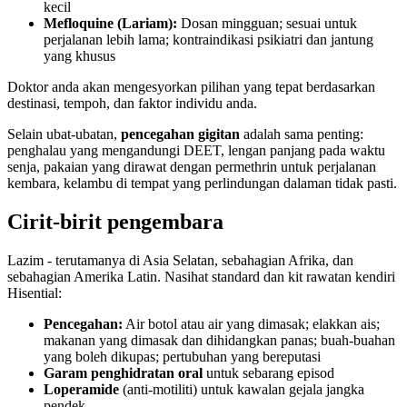
kecil
Mefloquine (Lariam):
Dosan mingguan; sesuai untuk
perjalanan lebih lama; kontraindikasi psikiatri dan jantung
yang khusus
Doktor anda akan mengesyorkan pilihan yang tepat berdasarkan
destinasi, tempoh, dan faktor individu anda.
Selain ubat-ubatan,
pencegahan gigitan
adalah sama penting:
penghalau yang mengandungi DEET, lengan panjang pada waktu
senja, pakaian yang dirawat dengan permethrin untuk perjalanan
kembara, kelambu di tempat yang perlindungan dalaman tidak pasti.
Cirit-birit pengembara
Lazim - terutamanya di Asia Selatan, sebahagian Afrika, dan
sebahagian Amerika Latin. Nasihat standard dan kit rawatan kendiri
Hisential:
Pencegahan:
Air botol atau air yang dimasak; elakkan ais;
makanan yang dimasak dan dihidangkan panas; buah-buahan
yang boleh dikupas; pertubuhan yang bereputasi
Garam penghidratan oral
untuk sebarang episod
Loperamide
(anti-motiliti) untuk kawalan gejala jangka
pendek