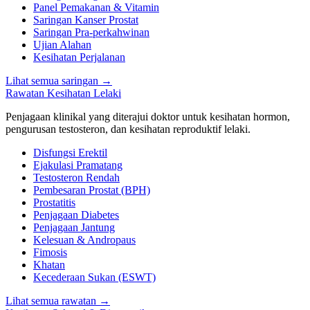
Panel Pemakanan & Vitamin
Saringan Kanser Prostat
Saringan Pra-perkahwinan
Ujian Alahan
Kesihatan Perjalanan
Lihat semua saringan
→
Rawatan Kesihatan Lelaki
Penjagaan klinikal yang diterajui doktor untuk kesihatan hormon,
pengurusan testosteron, dan kesihatan reproduktif lelaki.
Disfungsi Erektil
Ejakulasi Pramatang
Testosteron Rendah
Pembesaran Prostat (BPH)
Prostatitis
Penjagaan Diabetes
Penjagaan Jantung
Kelesuan & Andropaus
Fimosis
Khatan
Kecederaan Sukan (ESWT)
Lihat semua rawatan
→