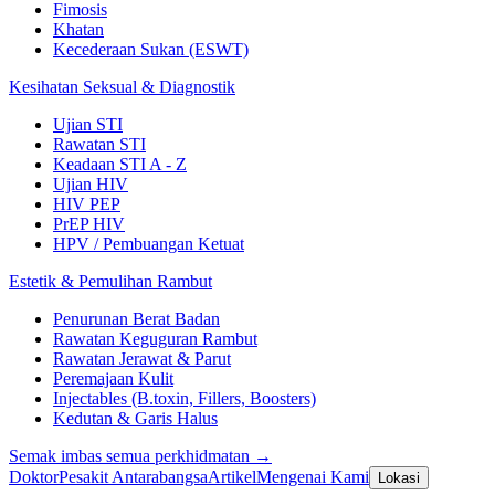
Fimosis
Khatan
Kecederaan Sukan (ESWT)
Kesihatan Seksual & Diagnostik
Ujian STI
Rawatan STI
Keadaan STI A - Z
Ujian HIV
HIV PEP
PrEP HIV
HPV / Pembuangan Ketuat
Estetik & Pemulihan Rambut
Penurunan Berat Badan
Rawatan Keguguran Rambut
Rawatan Jerawat & Parut
Peremajaan Kulit
Injectables (B.toxin, Fillers, Boosters)
Kedutan & Garis Halus
Semak imbas semua perkhidmatan →
Doktor
Pesakit Antarabangsa
Artikel
Mengenai Kami
Lokasi