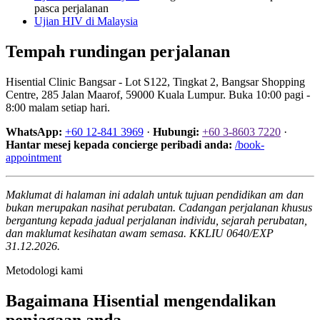
pasca perjalanan
Ujian HIV di Malaysia
Tempah rundingan perjalanan
Hisential Clinic Bangsar - Lot S122, Tingkat 2, Bangsar Shopping
Centre, 285 Jalan Maarof, 59000 Kuala Lumpur. Buka 10:00 pagi -
8:00 malam setiap hari.
WhatsApp:
+60 12-841 3969
·
Hubungi:
+60 3-8603 7220
·
Hantar mesej kepada concierge peribadi anda:
/book-
appointment
Maklumat di halaman ini adalah untuk tujuan pendidikan am dan
bukan merupakan nasihat perubatan. Cadangan perjalanan khusus
bergantung kepada jadual perjalanan individu, sejarah perubatan,
dan maklumat kesihatan awam semasa. KKLIU 0640/EXP
31.12.2026.
Metodologi kami
Bagaimana Hisential mengendalikan