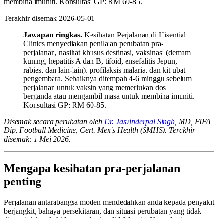
membina imuniti. Konsultasi GP: RM 60-85.
Terakhir disemak
2026-05-01
Jawapan ringkas.
Kesihatan Perjalanan di Hisential
Clinics menyediakan penilaian perubatan pra-
perjalanan, nasihat khusus destinasi, vaksinasi (demam
kuning, hepatitis A dan B, tifoid, ensefalitis Jepun,
rabies, dan lain-lain), profilaksis malaria, dan kit ubat
pengembara. Sebaiknya ditempah 4-6 minggu sebelum
perjalanan untuk vaksin yang memerlukan dos
berganda atau mengambil masa untuk membina imuniti.
Konsultasi GP: RM 60-85.
Disemak secara perubatan oleh
Dr. Jasvinderpal Singh
, MD, FIFA
Dip. Football Medicine, Cert. Men's Health (SMHS). Terakhir
disemak: 1 Mei 2026.
Mengapa kesihatan pra-perjalanan
penting
Perjalanan antarabangsa moden mendedahkan anda kepada penyakit
berjangkit, bahaya persekitaran, dan situasi perubatan yang tidak