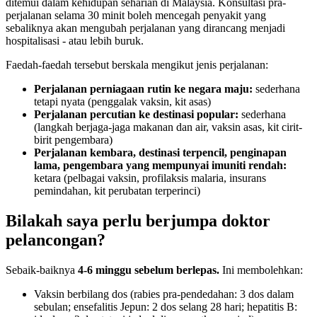
ditemui dalam kehidupan seharian di Malaysia. Konsultasi pra-
perjalanan selama 30 minit boleh mencegah penyakit yang
sebaliknya akan mengubah perjalanan yang dirancang menjadi
hospitalisasi - atau lebih buruk.
Faedah-faedah tersebut berskala mengikut jenis perjalanan:
Perjalanan perniagaan rutin ke negara maju:
sederhana
tetapi nyata (penggalak vaksin, kit asas)
Perjalanan percutian ke destinasi popular:
sederhana
(langkah berjaga-jaga makanan dan air, vaksin asas, kit cirit-
birit pengembara)
Perjalanan kembara, destinasi terpencil, penginapan
lama, pengembara yang mempunyai imuniti rendah:
ketara (pelbagai vaksin, profilaksis malaria, insurans
pemindahan, kit perubatan terperinci)
Bilakah saya perlu berjumpa doktor
pelancongan?
Sebaik-baiknya
4-6 minggu sebelum berlepas.
Ini membolehkan:
Vaksin berbilang dos (rabies pra-pendedahan: 3 dos dalam
sebulan; ensefalitis Jepun: 2 dos selang 28 hari; hepatitis B: