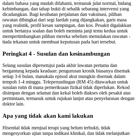
dalam bahasa yang mudah difahami, termasuk julat normal, bidang
kebimbangan, dan tahap bukti di sebalik sebarang intervensi yang
dicadangkan. Bagi kesihatan perjalanan dan vaksinasi, pilihan
rawatan dibingkai dari segi faedah yang dijangkakan, garis masa
yang realistik, profil kesan sampingan, dan kos. Pesakit digalakkan
untuk bertanya soalan dan boleh meminta janji temu kedua untuk
mempertimbangkan pilihan mereka sebelum memulakan rawatan -
tiada tekanan untuk membuat keputusan pada hari tersebut.
Peringkat 4 - Susulan dan kesinambungan
Selang susulan dipersetujui pada akhir lawatan pertama dan
bergantung kepada keadaan: pengurusan kronik biasanya disemak
setiap 3-6 bulan, manakala episod akut mungkin disemak dalam
tempoh 1-4 minggu. Teleperundingan (RM 45) ditawarkan untuk
susulan rutin di mana pemeriksaan fizikal tidak diperlukan. Rekod
disimpan dengan selamat dan kekal boleh diakses oleh pesakit atas
permintaan, termasuk untuk rujukan lanjut atau penyelarasan dengan
doktor lain.
Apa yang tidak akan kami lakukan
Hisential tidak menjual terapi yang belum terbukti, tidak
mengesyorkan ujian tanpa indikasi klinikal, dan tidak melanjutkan