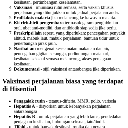
kesihatan, pertimbangan keselamatan.
Vaksinasi
- imunisasi rutin semasa, serta vaksin khusus
perjalanan yang ditunjukkan untuk jadual perjalanan anda.
Profilaksis malaria
jika melancong ke kawasan malaria.
Kit cirit-birit pengembara
termasuk garam penghidratan
oral, ubat anti-motiliti, dan antibiotik siap sedia jika perlu.
Preskripsi lain
seperti yang diperlukan: pencegahan penyakit
altitud, mabuk laut, mabuk perjalanan, bantuan tidur untuk
penerbangan jarak jauh.
Nasihat am
mengenai keselamatan makanan dan air,
pencegahan gigitan serangga, perlindungan matahari,
kesihatan seksual semasa melancong, akses penjagaan
kesihatan.
Dokumentasi
- sijil vaksinasi antarabangsa jika diperlukan.
Vaksinasi perjalanan biasa yang terdapat
di Hisential
Penggalak rutin
- tetanus-difteria, MMR, polio, varisela
Hepatitis A
- disyorkan untuk kebanyakan perjalanan
antarabangsa
Hepatitis B
- untuk perjalanan yang lebih lama, pendedahan
penjagaan kesihatan, hubungan seksual, tatu/tindik
Tifoid
- untuk banyak destinasi tropika dan negara