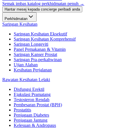
Semak imbas katalog perkhidmatan penuh →
Hantar mesej kepada concierge peribadi anda
Perkhidmatan
Saringan Kesihatan
Saringan Kesihatan Eksekutif
Saringan Kesihatan Komprehensif
Saringan Longeviti
Panel Pemakanan & Vitamin
Saringan Kanser Prostat
Saringan Pra-perkahwinan
Ujian Alahan
Kesihatan Perjalanan
Rawatan Kesihatan Lelaki
Disfungsi Erektil
Ejakulasi Pramatang
Testosteron Rendah
Pembesaran Prostat (BPH)
Prostatitis
Penjagaan Diabetes
Penjagaan Jantung
Kelesuan & Andropaus