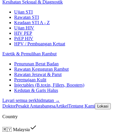
Kesihatan Seksual & Diagnostik
Ujian STI
Rawatan STI
Keadaan STI A - Z
Ujian HIV
HIV PEP
PrEP HIV
HPV / Pembuangan Ketuat
Estetik & Pemulihan Rambut
Penurunan Berat Badan
Rawatan Keguguran Rambut
Rawatan Jerawat & Parut
Peremajaan Kulit
Injectables (B.toxin, Fillers, Boosters)
Kedutan & Garis Halus
Layari semua perkhidmatan →
Doktor
Pesakit Antarabangsa
Artikel
Tentang Kami
Lokasi
Country
🇲🇾
Malaysia