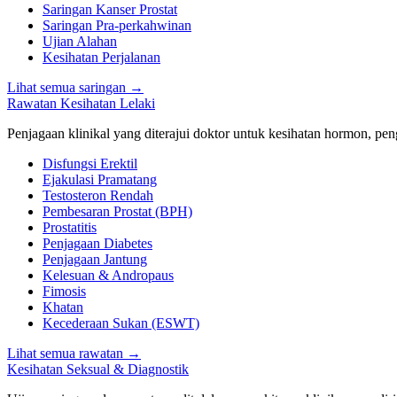
Saringan Kanser Prostat
Saringan Pra-perkahwinan
Ujian Alahan
Kesihatan Perjalanan
Lihat semua saringan
→
Rawatan Kesihatan Lelaki
Penjagaan klinikal yang diterajui doktor untuk kesihatan hormon, peng
Disfungsi Erektil
Ejakulasi Pramatang
Testosteron Rendah
Pembesaran Prostat (BPH)
Prostatitis
Penjagaan Diabetes
Penjagaan Jantung
Kelesuan & Andropaus
Fimosis
Khatan
Kecederaan Sukan (ESWT)
Lihat semua rawatan
→
Kesihatan Seksual & Diagnostik