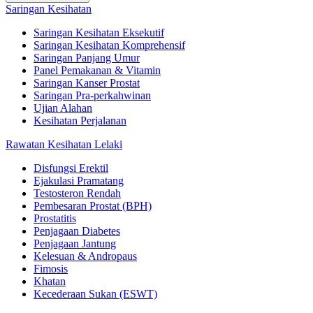
Saringan Kesihatan
Saringan Kesihatan Eksekutif
Saringan Kesihatan Komprehensif
Saringan Panjang Umur
Panel Pemakanan & Vitamin
Saringan Kanser Prostat
Saringan Pra-perkahwinan
Ujian Alahan
Kesihatan Perjalanan
Rawatan Kesihatan Lelaki
Disfungsi Erektil
Ejakulasi Pramatang
Testosteron Rendah
Pembesaran Prostat (BPH)
Prostatitis
Penjagaan Diabetes
Penjagaan Jantung
Kelesuan & Andropaus
Fimosis
Khatan
Kecederaan Sukan (ESWT)