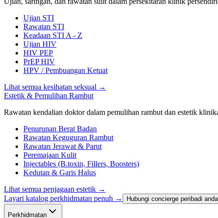
Ujian, saringan, dan rawatan sulit dalam persekitaran klinik persendiri
Ujian STI
Rawatan STI
Keadaan STI A - Z
Ujian HIV
HIV PEP
PrEP HIV
HPV / Pembuangan Ketuat
Lihat semua kesihatan seksual
→
Estetik & Pemulihan Rambut
Rawatan kendalian doktor dalam pemulihan rambut dan estetik klinika
Penurunan Berat Badan
Rawatan Keguguran Rambut
Rawatan Jerawat & Parut
Peremajaan Kulit
Injectables (B.toxin, Fillers, Boosters)
Kedutan & Garis Halus
Lihat semua penjagaan estetik
→
Layari katalog perkhidmatan penuh →
Hubungi concierge peribadi anda
Perkhidmatan