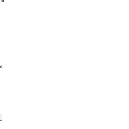
an.
l.