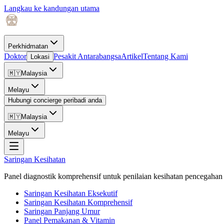
Langkau ke kandungan utama
Perkhidmatan
Doktor
Pesakit Antarabangsa
Artikel
Tentang Kami
Lokasi
🇲🇾
Malaysia
Melayu
Hubungi concierge peribadi anda
🇲🇾
Malaysia
Melayu
Saringan Kesihatan
Panel diagnostik komprehensif untuk penilaian kesihatan pencegahan 
Saringan Kesihatan Eksekutif
Saringan Kesihatan Komprehensif
Saringan Panjang Umur
Panel Pemakanan & Vitamin