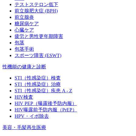
テストステロン低下
前立腺肥大症 (BPH)
前立腺炎
糖尿病ケア
心臓ケア
疲労と男性更年期障害
包茎
包茎手術
スポーツ障害 (ESWT)
性機能の健康と診断
STI（性感染症）検査
STI（性感染症）治療
STI（性感染症）疾患 A - Z
HIV検査
HIV PEP（曝露後予防内服）
HIV曝露前予防内服（PrEP）
HPV・イボ除去
美容・毛髪再生医療