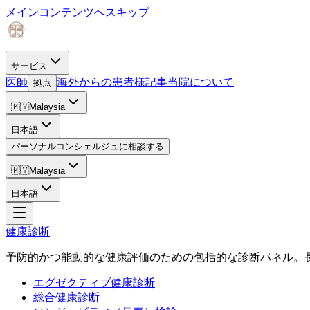
メインコンテンツへスキップ
サービス
医師
海外からの患者様
記事
当院について
拠点
🇲🇾
Malaysia
日本語
パーソナルコンシェルジュに相談する
🇲🇾
Malaysia
日本語
健康診断
予防的かつ能動的な健康評価のための包括的な診断パネル。
エグゼクティブ健康診断
総合健康診断