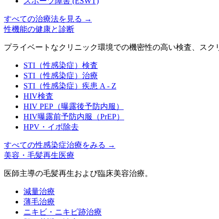
スポーツ障害 (ESWT)
すべての治療法を見る
→
性機能の健康と診断
プライベートなクリニック環境での機密性の高い検査、スク
STI（性感染症）検査
STI（性感染症）治療
STI（性感染症）疾患 A - Z
HIV検査
HIV PEP（曝露後予防内服）
HIV曝露前予防内服（PrEP）
HPV・イボ除去
すべての性感染症治療をみる
→
美容・毛髪再生医療
医師主導の毛髪再生および臨床美容治療。
減量治療
薄毛治療
ニキビ・ニキビ跡治療