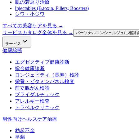
肌の若返り治療
Injectables (B.toxin, Fillers, Boosters)
シワ・小ジワ
すべての美容ケアを見る
→
サービスカタログ全体を見る →
パーソナルコンシェルジュに相談
サービス
健康診断
エグゼクティブ健康診断
総合健康診断
ロンジェビティ（長寿）検診
栄養・ビタミンパネル検査
前立腺がん検診
ブライダルチェック
アレルギー検査
トラベルクリニック
男性向けヘルスケア治療
勃起不全
早漏