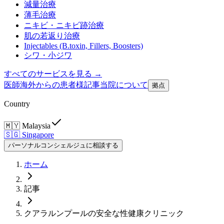
減量治療
薄毛治療
ニキビ・ニキビ跡治療
肌の若返り治療
Injectables (B.toxin, Fillers, Boosters)
シワ・小ジワ
すべてのサービスを見る →
医師
海外からの患者様
記事
当院について
拠点
Country
🇲🇾
Malaysia
🇸🇬
Singapore
パーソナルコンシェルジュに相談する
ホーム
記事
クアラルンプールの安全な性健康クリニック