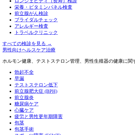
ロンジェビティ（長寿）検診
栄養・ビタミンパネル検査
前立腺がん検診
ブライダルチェック
アレルギー検査
トラベルクリニック
すべての検診を見る
→
男性向けヘルスケア治療
ホルモン健康、テストステロン管理、男性生殖器の健康に関
勃起不全
早漏
テストステロン低下
前立腺肥大症 (BPH)
前立腺炎
糖尿病ケア
心臓ケア
疲労と男性更年期障害
包茎
包茎手術