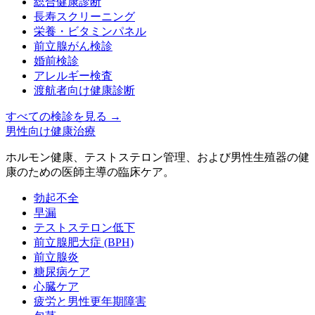
総合健康診断
長寿スクリーニング
栄養・ビタミンパネル
前立腺がん検診
婚前検診
アレルギー検査
渡航者向け健康診断
すべての検診を見る
→
男性向け健康治療
ホルモン健康、テストステロン管理、および男性生殖器の健
康のための医師主導の臨床ケア。
勃起不全
早漏
テストステロン低下
前立腺肥大症 (BPH)
前立腺炎
糖尿病ケア
心臓ケア
疲労と男性更年期障害