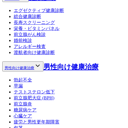
エグゼクティブ健康診断
総合健康診断
長寿スクリーニング
栄養・ビタミンパネル
前立腺がん検診
婚前検診
アレルギー検査
渡航者向け健康診断
男性向け健康治療
男性向け健康治療
勃起不全
早漏
テストステロン低下
前立腺肥大症 (BPH)
前立腺炎
糖尿病ケア
心臓ケア
疲労と男性更年期障害
包茎