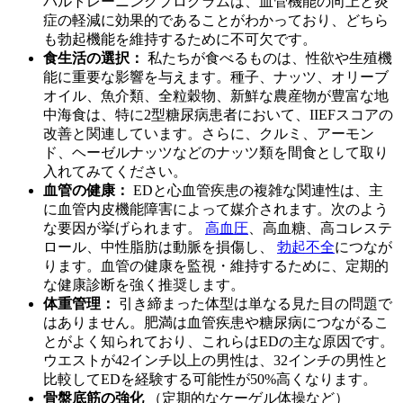
バルトレーニングプログラムは、血管機能の向上と炎
症の軽減に効果的であることがわかっており、どちら
も勃起機能を維持するために不可欠です。
食生活の選択：
私たちが食べるものは、性欲や生殖機
能に重要な影響を与えます。種子、ナッツ、オリーブ
オイル、魚介類、全粒穀物、新鮮な農産物が豊富な地
中海食は、特に2型糖尿病患者において、IIEFスコアの
改善と関連しています。さらに、クルミ、アーモン
ド、ヘーゼルナッツなどのナッツ類を間食として取り
入れてみてください。
血管の健康：
EDと心血管疾患の複雑な関連性は、主
に血管内皮機能障害によって媒介されます。次のよう
な要因が挙げられます。
高血圧
、高血糖、高コレステ
ロール、中性脂肪は動脈を損傷し、
勃起不全
につなが
ります。血管の健康を監視・維持するために、定期的
な健康診断を強く推奨します。
体重管理：
引き締まった体型は単なる見た目の問題で
はありません。肥満は血管疾患や糖尿病につながるこ
とがよく知られており、これらはEDの主な原因です。
ウエストが42インチ以上の男性は、32インチの男性と
比較してEDを経験する可能性が50%高くなります。
骨盤底筋の強化
（定期的なケーゲル体操など）