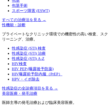
包茎
包茎手術
スポーツ障害 (ESWT)
すべての治療法を見る
→
性機能・診断
プライベートなクリニック環境での機密性の高い検査、スク
リーニング、治療。
性感染症 (STI) 検査
性感染症 (STI) 治療
性感染症 (STI) A-Z
HIV検査
HIV PEP (曝露後予防薬)
HIV曝露前予防内服（PrEP）
HPV・イボ除去
性感染症の全診療項目を見る
→
美容医療・発毛治療
医師主導の発毛治療および臨床美容医療。