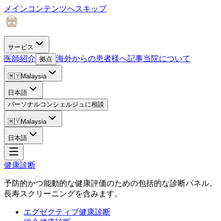
メインコンテンツへスキップ
サービス
医師紹介
海外からの患者様へ
記事
当院について
拠点
🇲🇾
Malaysia
日本語
パーソナルコンシェルジュに相談
🇲🇾
Malaysia
日本語
健康診断
予防的かつ能動的な健康評価のための包括的な診断パネル。
長寿スクリーニングを含みます。
エグゼクティブ健康診断