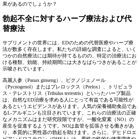
果があるのでしょうか？
勃起不全に対するハーブ療法および代
替療法
サプリメントの世界には、EDのための代替医療やハーブ療
法が数多く存在します。私たちの詳細な調査によると、いく
つかの自然療法には期待が持てるものの、特定の治療法にお
ける種類、効能、持続期間には大きなばらつきがあることが
示唆されています。
高麗人参（Panax ginseng）、ピクノジェノール
（Pycnogenol）またはプレロックス（Prelox）、トリビュラ
ス・テレストリス（Tribulus terrestris）といったハーブ製品
は、自然なED治療を求める人にとって有益である可能性が
あるというエビデンスがあります。人気の栄養補助食品であ
るL-アルギニンも注目されています。これらの治療法の正確
なメカニズムはまだ研究段階ですが、一酸化窒素（NO）の
産生を促進するようです。NOは血管を拡張させる働きがあ
り、本質的に男性器の勃起を助けます。さらに、デヒドロエ
ピアンドロステロン（DHEA）は、男性の性的な健康増進や