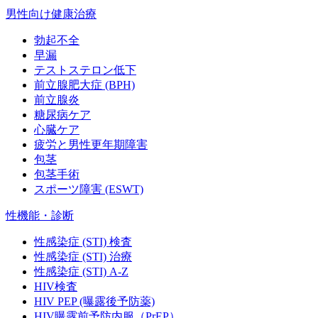
男性向け健康治療
勃起不全
早漏
テストステロン低下
前立腺肥大症 (BPH)
前立腺炎
糖尿病ケア
心臓ケア
疲労と男性更年期障害
包茎
包茎手術
スポーツ障害 (ESWT)
性機能・診断
性感染症 (STI) 検査
性感染症 (STI) 治療
性感染症 (STI) A-Z
HIV検査
HIV PEP (曝露後予防薬)
HIV曝露前予防内服（PrEP）