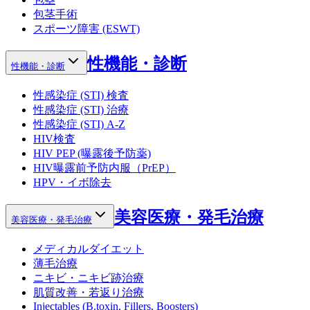
包茎手術
スポーツ障害 (ESWT)
性機能・診断
性機能・診断
性感染症 (STI) 検査
性感染症 (STI) 治療
性感染症 (STI) A-Z
HIV検査
HIV PEP (曝露後予防薬)
HIV曝露前予防内服（PrEP）
HPV・イボ除去
美容医療・発毛治療
美容医療・発毛治療
メディカルダイエット
薄毛治療
ニキビ・ニキビ跡治療
肌質改善・若返り治療
Injectables (B.toxin, Fillers, Boosters)