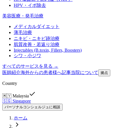
HPV・イボ除去
美容医療・発毛治療
メディカルダイエット
薄毛治療
ニキビ・ニキビ跡治療
肌質改善・若返り治療
Injectables (B.toxin, Fillers, Boosters)
シワ・小ジワ
すべてのサービスを見る →
医師紹介
海外からの患者様へ
記事
当院について
拠点
Country
🇲🇾
Malaysia
🇸🇬
Singapore
パーソナルコンシェルジュに相談
ホーム