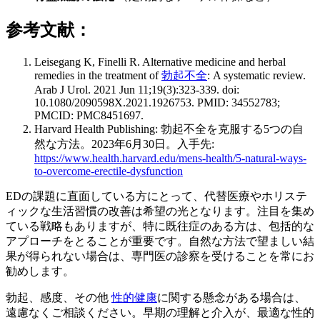
参考文献：
Leisegang K, Finelli R. Alternative medicine and herbal
remedies in the treatment of
勃起不全
: A systematic review.
Arab J Urol. 2021 Jun 11;19(3):323-339. doi:
10.1080/2090598X.2021.1926753. PMID: 34552783;
PMCID: PMC8451697.
Harvard Health Publishing: 勃起不全を克服する5つの自
然な方法。2023年6月30日。入手先:
https://www.health.harvard.edu/mens-health/5-natural-ways-
to-overcome-erectile-dysfunction
EDの課題に直面している方にとって、代替医療やホリステ
ィックな生活習慣の改善は希望の光となります。注目を集め
ている戦略もありますが、特に既往症のある方は、包括的な
アプローチをとることが重要です。自然な方法で望ましい結
果が得られない場合は、専門医の診察を受けることを常にお
勧めします。
勃起、感度、その他
性的健康
に関する懸念がある場合は、
遠慮なくご相談ください。早期の理解と介入が、最適な性的