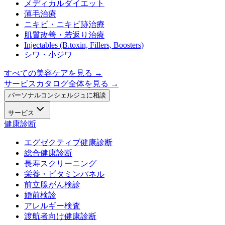
メディカルダイエット
薄毛治療
ニキビ・ニキビ跡治療
肌質改善・若返り治療
Injectables (B.toxin, Fillers, Boosters)
シワ・小ジワ
すべての美容ケアを見る
→
サービスカタログ全体を見る →
パーソナルコンシェルジュに相談
サービス
健康診断
エグゼクティブ健康診断
総合健康診断
長寿スクリーニング
栄養・ビタミンパネル
前立腺がん検診
婚前検診
アレルギー検査
渡航者向け健康診断