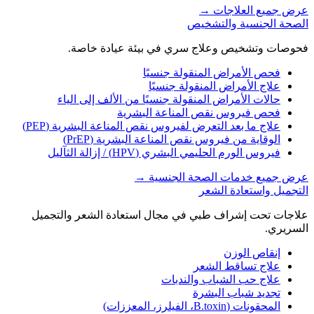
عرض جميع العلاجات
→
الصحة الجنسية والتشخيص
فحوصات وتشخيص وعلاج سري في بيئة عيادة خاصة.
فحص الأمراض المنقولة جنسيًا
علاج الأمراض المنقولة جنسيًا
حالات الأمراض المنقولة جنسيًا من الألف إلى الياء
فحص فيروس نقص المناعة البشرية
علاج ما بعد التعرض لفيروس نقص المناعة البشرية (PEP)
الوقاية من فيروس نقص المناعة البشرية (PrEP)
فيروس الورم الحليمي البشري (HPV) / إزالة الثآليل
عرض جميع خدمات الصحة الجنسية
→
التجميل واستعادة الشعر
علاجات تحت إشراف طبي في مجال استعادة الشعر والتجميل
السريري.
إنقاص الوزن
علاج تساقط الشعر
علاج حب الشباب والندبات
تجديد شباب البشرة
المحقونات (B.toxin، الفيلرز، المعززات)