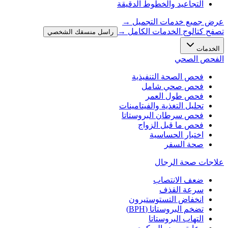
التجاعيد والخطوط الدقيقة
عرض جميع خدمات التجميل
→
تصفح كتالوج الخدمات الكامل →
راسل منسقك الشخصي
الخدمات
الفحص الصحي
فحص الصحة التنفيذية
فحص صحي شامل
فحص طول العمر
تحليل التغذية والفيتامينات
فحص سرطان البروستاتا
فحص ما قبل الزواج
اختبار الحساسية
صحة السفر
علاجات صحة الرجال
ضعف الانتصاب
سرعة القذف
انخفاض التستوستيرون
تضخم البروستاتا (BPH)
التهاب البروستاتا