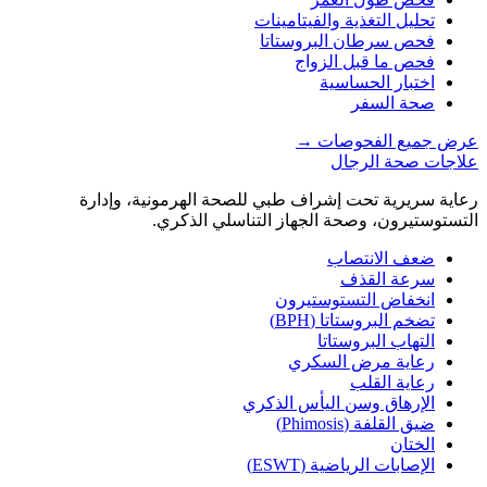
تحليل التغذية والفيتامينات
فحص سرطان البروستاتا
فحص ما قبل الزواج
اختبار الحساسية
صحة السفر
عرض جميع الفحوصات
→
علاجات صحة الرجال
رعاية سريرية تحت إشراف طبي للصحة الهرمونية، وإدارة
التستوستيرون، وصحة الجهاز التناسلي الذكري.
ضعف الانتصاب
سرعة القذف
انخفاض التستوستيرون
تضخم البروستاتا (BPH)
التهاب البروستاتا
رعاية مرض السكري
رعاية القلب
الإرهاق وسن اليأس الذكري
ضيق القلفة (Phimosis)
الختان
الإصابات الرياضية (ESWT)