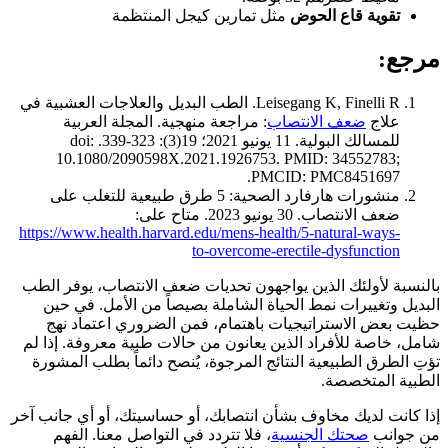
تقوية قاع الحوض
مثل تمارين كيجل المنتظمة
مرجع:
Leisegang K, Finelli R. الطب البديل والعلاجات العشبية في
علاج
ضعف الانتصاب
: مراجعة منهجية. المجلة العربية
للمسالك البولية. 11 يونيو 2021؛ 19(3): 323-339. doi:
10.1080/2090598X.2021.1926753. PMID: 34552783;
PMCID: PMC8451697.
منشورات هارفارد الصحية: 5 طرق طبيعية للتغلب على
ضعف الانتصاب. 30 يونيو 2023. متاح على:
https://www.health.harvard.edu/mens-health/5-natural-ways-
to-overcome-erectile-dysfunction
بالنسبة لأولئك الذين يواجهون تحديات ضعف الانتصاب، يوفر الطب
البديل وتغييرات نمط الحياة الشاملة بصيصاً من الأمل. في حين
حظيت بعض الاستراتيجيات باهتمام، فمن الضروري اعتماد نهج
شامل، خاصة للأفراد الذين يعانون من حالات طبية معروفة. إذا لم
تؤتِ الطرق الطبيعية النتائج المرجوة، يُنصح دائماً بطلب المشورة
الطبية المتخصصة.
إذا كانت لديك مخاوف بشأن انتصابك، أو حساسيتك، أو أي جانب آخر
من جوانب
صحتك الجنسية
، فلا تتردد في التواصل معنا. الفهم