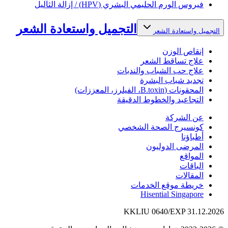
فيروس الورم الحليمي البشري (HPV) / إزالة الثآليل
التجميل واستعادة الشعر
التجميل واستعادة الشعر
إنقاص الوزن
علاج تساقط الشعر
علاج حب الشباب والندبات
تجديد شباب البشرة
المحقونات (B.toxin، الفيلرز، المعززات)
التجاعيد والخطوط الدقيقة
عن الشركة
كونسيرج الصحة الشخصي
أطباؤنا
المرضى الدوليون
المواقع
الباقات
المقالات
خريطة موقع الخدمات
Hisential Singapore
KKLIU 0640/EXP 31.12.2026