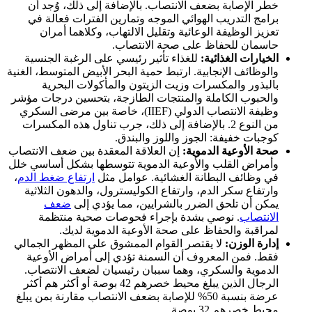
خطر الإصابة بضعف الانتصاب. بالإضافة إلى ذلك، وُجد أن
برامج التدريب الهوائي الموجه وتمارين الفترات فعالة في
تعزيز الوظيفة الوعائية وتقليل الالتهاب، وكلاهما أمران
حاسمان للحفاظ على صحة الانتصاب.
الخيارات الغذائية:
للغذاء تأثير رئيسي على الرغبة الجنسية
والوظائف الإنجابية. ارتبط حمية البحر الأبيض المتوسط، الغنية
بالبذور والمكسرات وزيت الزيتون والمأكولات البحرية
والحبوب الكاملة والمنتجات الطازجة، بتحسين درجات مؤشر
وظيفة الانتصاب الدولي (IIEF)، خاصة بين مرضى السكري
من النوع 2. بالإضافة إلى ذلك، جرب تناول هذه المكسرات
كوجبات خفيفة: الجوز واللوز والبندق.
صحة الأوعية الدموية:
إن العلاقة المعقدة بين ضعف الانتصاب
وأمراض القلب والأوعية الدموية تتوسطها بشكل أساسي خلل
في وظائف البطانة الغشائية. عوامل مثل
ارتفاع ضغط الدم
،
وارتفاع سكر الدم، وارتفاع الكوليسترول، والدهون الثلاثية
يمكن أن تلحق الضرر بالشرايين، مما يؤدي إلى
ضعف
الانتصاب
. نوصي بشدة بإجراء فحوصات صحية منتظمة
لمراقبة والحفاظ على صحة الأوعية الدموية لديك.
إدارة الوزن:
لا يقتصر القوام الممشوق على المظهر الجمالي
فقط. فمن المعروف أن السمنة تؤدي إلى أمراض الأوعية
الدموية والسكري، وهما سببان رئيسيان لضعف الانتصاب.
الرجال الذين يبلغ محيط خصرهم 42 بوصة أو أكثر هم أكثر
عرضة بنسبة 50% للإصابة بضعف الانتصاب مقارنة بمن يبلغ
محيط خصرهم 32 بوصة.