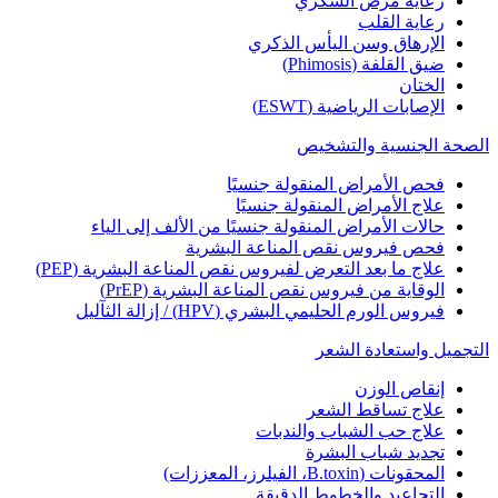
رعاية مرض السكري
رعاية القلب
الإرهاق وسن اليأس الذكري
ضيق القلفة (Phimosis)
الختان
الإصابات الرياضية (ESWT)
الصحة الجنسية والتشخيص
فحص الأمراض المنقولة جنسيًا
علاج الأمراض المنقولة جنسيًا
حالات الأمراض المنقولة جنسيًا من الألف إلى الياء
فحص فيروس نقص المناعة البشرية
علاج ما بعد التعرض لفيروس نقص المناعة البشرية (PEP)
الوقاية من فيروس نقص المناعة البشرية (PrEP)
فيروس الورم الحليمي البشري (HPV) / إزالة الثآليل
التجميل واستعادة الشعر
إنقاص الوزن
علاج تساقط الشعر
علاج حب الشباب والندبات
تجديد شباب البشرة
المحقونات (B.toxin، الفيلرز، المعززات)
التجاعيد والخطوط الدقيقة