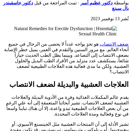
بواسطة
دكتور
عظيم أمير
· تمت المراجعة من قبل
دكتور
جاسفيندر
بال سينغ
نُشر
13 نوفمبر 2023
ضعف الانتصاب
هو تحدٍ يواجه عدداً لا يحصى من الرجال في جميع
أنحاء العالم. مع مرور السنين والتقدم في العمر، يميل خطر الإصابة
بضعف الانتصاب إلى التصاعد. وبينما يظل الطب الحديث خياراً
شائعاً، يستكشف عدد متزايد من الأفراد الطب البديل والحلول
العشبية. ولكن ما مدى فعالية هذه العلاجات الطبيعية لضعف
الانتصاب؟
العلاجات العشبية والبديلة لضعف الانتصاب
يقدم عالم المكملات الغذائية وفرة من الأدوية البديلة والعلاجات
العشبية لضعف الانتصاب. تشير أبحاثنا المتعمقة إلى أنه على الرغم
من أن بعض العلاجات الطبيعية تبدو واعدة، إلا أن هناك تبايناً واسعاً
في نوع وفعالية ومدة العلاجات المحددة.
تشير الأدلة إلى أن المنتجات العشبية مثل الجينسنغ الآسيوي، أو
بيغنوجينول أو بريلوكس، وتريبولوس تيريستريس قد تكون مفيدة