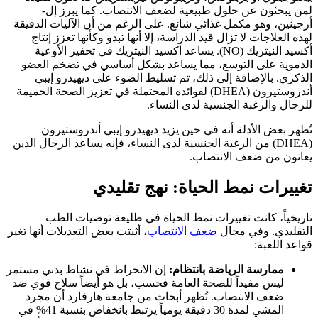
لمن يبحثون عن حلول طبيعية لضعف الانتصاب. كما يبرز إل-
أرجينين، وهو مكمل غذائي شائع. على الرغم من أن الآليات الدقيقة
لهذه العلاجات لا تزال قيد الدراسة، إلا أنها تبدو وكأنها تعزز إنتاج
أكسيد النيتريك (NO). يساعد أكسيد النيتريك في تحفيز الأوعية
الدموية على التوسع، مما يساعد بشكل أساسي في تضخم العضو
الذكري. بالإضافة إلى ذلك، تم تسليط الضوء على ديهيدرو إيبي
أندروستيرون (DHEA) لفوائده المحتملة في تعزيز الصحة الحميمة
للرجال والرغبة الجنسية لدى النساء.
تُظهر بعض الأدلة أنه في حين يزيد ديهيدرو إيبي أندروستيرون
(DHEA) من الرغبة الجنسية لدى النساء، فإنه يساعد الرجال الذين
يعانون من ضعف الانتصاب.
تغييرات نمط الحياة: نهج تقليدي
تاريخياً، كانت تغييرات نمط الحياة في طليعة توصيات الطب
التقليدي. وفي مجال
ضعف الانتصاب
، أثبتت بعض التعديلات أنها تغير
قواعد اللعبة:
ممارسة الرياضة بانتظام:
إن الانخراط في نشاط بدني مستمر
ليس مفيداً للصحة العامة فحسب، بل هو أيضاً سلاح قوي ضد
ضعف الانتصاب. تُظهر أبحاث من جامعة هارفارد أن مجرد
المشي لمدة 30 دقيقة يومياً يرتبط بانخفاض بنسبة 41% في