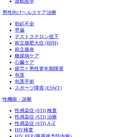
渡航医学
男性向けヘルスケア治療
勃起不全
早漏
テストステロン低下
前立腺肥大症 (BPH)
前立腺炎
糖尿病ケア
心臓ケア
疲労と男性更年期障害
包茎
包茎手術
スポーツ障害 (ESWT)
性機能・診断
性感染症 (STI) 検査
性感染症 (STI) 治療
性感染症 (STI) A-Z
HIV検査
HIV PEP (曝露後予防内服)