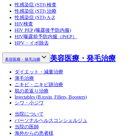
性感染症 (STI) 検査
性感染症 (STI) 治療
性感染症 (STI) A-Z
HIV検査
HIV PEP (曝露後予防内服)
HIV曝露前予防内服（PrEP）
HPV・イボ除去
美容医療・発毛治療
美容医療・発毛治療
ダイエット・減量治療
薄毛治療
ニキビ・ニキビ跡治療
肌の若返り治療
Injectables (B.toxin, Fillers, Boosters)
シワ・小ジワ
当院について
パーソナルヘルスコンシェルジュ
当院の医師
海外からの患者様