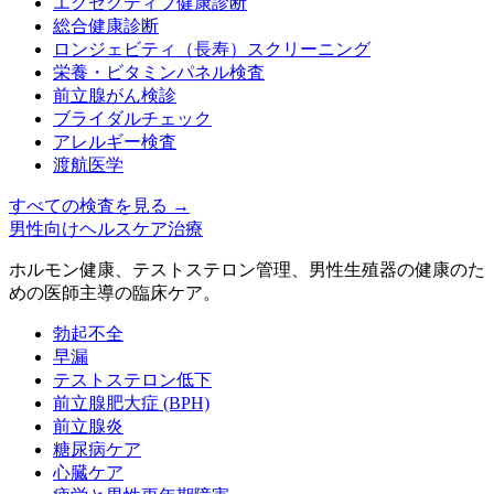
エグゼクティブ健康診断
総合健康診断
ロンジェビティ（長寿）スクリーニング
栄養・ビタミンパネル検査
前立腺がん検診
ブライダルチェック
アレルギー検査
渡航医学
すべての検査を見る
→
男性向けヘルスケア治療
ホルモン健康、テストステロン管理、男性生殖器の健康のた
めの医師主導の臨床ケア。
勃起不全
早漏
テストステロン低下
前立腺肥大症 (BPH)
前立腺炎
糖尿病ケア
心臓ケア