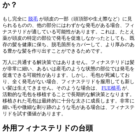
か？
もし完全に
脱毛
が頭皮の一部（頭頂部や生え際など）に見
られるものの、他の部分にはわずかな発毛がある場合、フィ
ナステリドが適している可能性があります。これは、たとえ
薬が頭皮の特定の部位で発毛を促進しなかったとしても、既
存の髪を健康に保ち、脱毛箇所をカバーして、より厚みのあ
る豊かな髪を作り出すことができるためです。
万人に共通する解決策ではありません。フィナステリドは髪
が非常に細い、あるいは産毛のような状態の部位では発毛を
促進できる可能性があります。しかし、毛包が死滅してお
り、全く発毛がない場合、フィナステリドを服用しても新し
い髪は生えてきません。そのような場合は、
FUE植毛
が、
活動的な毛包を移植することで長期的な解決策となります。
移植された毛包は最終的に十分な太さに成長します。非常に
細い毛や微細な剃り跡のような毛がある場合は、フィナステ
リドを試す価値があります。
外用フィナステリドの台頭