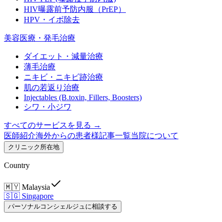
HIV曝露前予防内服（PrEP）
HPV・イボ除去
美容医療・発毛治療
ダイエット・減量治療
薄毛治療
ニキビ・ニキビ跡治療
肌の若返り治療
Injectables (B.toxin, Fillers, Boosters)
シワ・小ジワ
すべてのサービスを見る →
医師紹介
海外からの患者様
記事一覧
当院について
クリニック所在地
Country
🇲🇾
Malaysia
🇸🇬
Singapore
パーソナルコンシェルジュに相談する