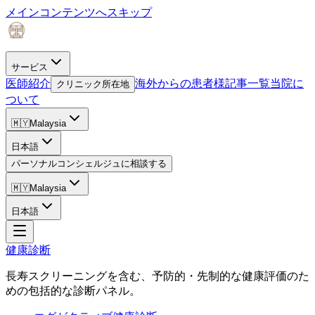
メインコンテンツへスキップ
サービス
医師紹介
海外からの患者様
記事一覧
当院に
クリニック所在地
ついて
🇲🇾
Malaysia
日本語
パーソナルコンシェルジュに相談する
🇲🇾
Malaysia
日本語
健康診断
長寿スクリーニングを含む、予防的・先制的な健康評価のた
めの包括的な診断パネル。