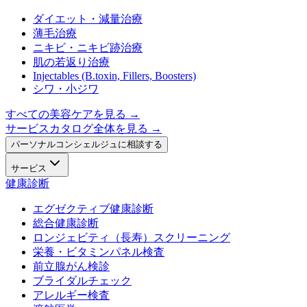
ダイエット・減量治療
薄毛治療
ニキビ・ニキビ跡治療
肌の若返り治療
Injectables (B.toxin, Fillers, Boosters)
シワ・小ジワ
すべての美容ケアを見る
→
サービスカタログ全体を見る →
パーソナルコンシェルジュに相談する
サービス
健康診断
エグゼクティブ健康診断
総合健康診断
ロンジェビティ（長寿）スクリーニング
栄養・ビタミンパネル検査
前立腺がん検診
ブライダルチェック
アレルギー検査