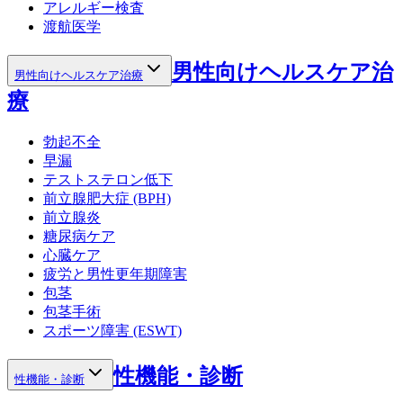
アレルギー検査
渡航医学
男性向けヘルスケア治
男性向けヘルスケア治療
療
勃起不全
早漏
テストステロン低下
前立腺肥大症 (BPH)
前立腺炎
糖尿病ケア
心臓ケア
疲労と男性更年期障害
包茎
包茎手術
スポーツ障害 (ESWT)
性機能・診断
性機能・診断