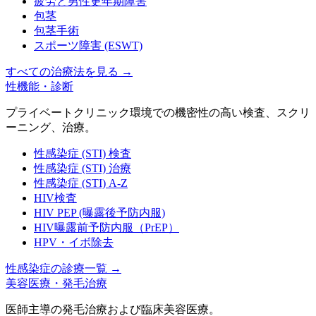
疲労と男性更年期障害
包茎
包茎手術
スポーツ障害 (ESWT)
すべての治療法を見る
→
性機能・診断
プライベートクリニック環境での機密性の高い検査、スクリ
ーニング、治療。
性感染症 (STI) 検査
性感染症 (STI) 治療
性感染症 (STI) A-Z
HIV検査
HIV PEP (曝露後予防内服)
HIV曝露前予防内服（PrEP）
HPV・イボ除去
性感染症の診療一覧
→
美容医療・発毛治療
医師主導の発毛治療および臨床美容医療。