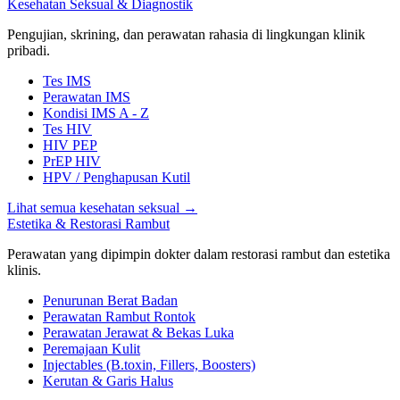
Kesehatan Seksual & Diagnostik
Pengujian, skrining, dan perawatan rahasia di lingkungan klinik
pribadi.
Tes IMS
Perawatan IMS
Kondisi IMS A - Z
Tes HIV
HIV PEP
PrEP HIV
HPV / Penghapusan Kutil
Lihat semua kesehatan seksual
→
Estetika & Restorasi Rambut
Perawatan yang dipimpin dokter dalam restorasi rambut dan estetika
klinis.
Penurunan Berat Badan
Perawatan Rambut Rontok
Perawatan Jerawat & Bekas Luka
Peremajaan Kulit
Injectables (B.toxin, Fillers, Boosters)
Kerutan & Garis Halus