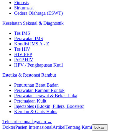
Fimosis
Sirkumsisi
Cedera Olahraga (ESWT)
Kesehatan Seksual & Diagnostik
Tes IMS
Perawatan IMS
Kondisi IMS A - Z
Tes HIV
HIV PEP
PrEP HIV
HPV / Penghapusan Kutil
Estetika & Restorasi Rambut
Penurunan Berat Badan
Perawatan Rambut Rontok
Perawatan Jerawat & Bekas Luka
Peremajaan Kulit
Injectables (B.toxin, Fillers, Boosters)
Kerutan & Garis Halus
Telusuri semua layanan →
Dokter
Pasien Internasional
Artikel
Tentang Kami
Lokasi