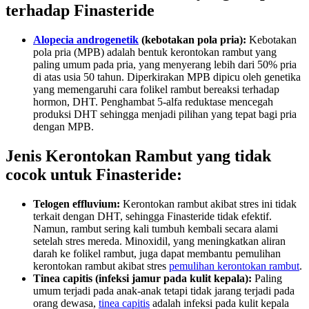
terhadap Finasteride
Alopecia androgenetik
(kebotakan pola pria):
Kebotakan
pola pria (MPB) adalah bentuk kerontokan rambut yang
paling umum pada pria, yang menyerang lebih dari 50% pria
di atas usia 50 tahun. Diperkirakan MPB dipicu oleh genetika
yang memengaruhi cara folikel rambut bereaksi terhadap
hormon, DHT. Penghambat 5-alfa reduktase mencegah
produksi DHT sehingga menjadi pilihan yang tepat bagi pria
dengan MPB.
Jenis Kerontokan Rambut yang tidak
cocok untuk Finasteride:
Telogen effluvium:
Kerontokan rambut akibat stres ini tidak
terkait dengan DHT, sehingga Finasteride tidak efektif.
Namun, rambut sering kali tumbuh kembali secara alami
setelah stres mereda. Minoxidil, yang meningkatkan aliran
darah ke folikel rambut, juga dapat membantu pemulihan
kerontokan rambut akibat stres
pemulihan kerontokan rambut
.
Tinea capitis (infeksi jamur pada kulit kepala):
Paling
umum terjadi pada anak-anak tetapi tidak jarang terjadi pada
orang dewasa,
tinea capitis
adalah infeksi pada kulit kepala