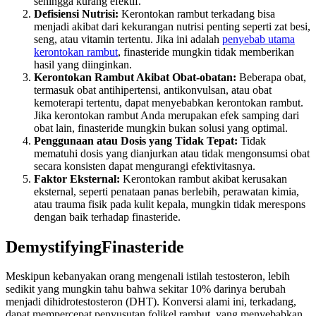
sehingga kurang efektif.
Defisiensi Nutrisi:
Kerontokan rambut terkadang bisa
menjadi akibat dari kekurangan nutrisi penting seperti zat besi,
seng, atau vitamin tertentu. Jika ini adalah
penyebab utama
kerontokan rambut
, finasteride mungkin tidak memberikan
hasil yang diinginkan.
Kerontokan Rambut Akibat Obat-obatan:
Beberapa obat,
termasuk obat antihipertensi, antikonvulsan, atau obat
kemoterapi tertentu, dapat menyebabkan kerontokan rambut.
Jika kerontokan rambut Anda merupakan efek samping dari
obat lain, finasteride mungkin bukan solusi yang optimal.
Penggunaan atau Dosis yang Tidak Tepat:
Tidak
mematuhi dosis yang dianjurkan atau tidak mengonsumsi obat
secara konsisten dapat mengurangi efektivitasnya.
Faktor Eksternal:
Kerontokan rambut akibat kerusakan
eksternal, seperti penataan panas berlebih, perawatan kimia,
atau trauma fisik pada kulit kepala, mungkin tidak merespons
dengan baik terhadap finasteride.
DemystifyingFinasteride
Meskipun kebanyakan orang mengenali istilah testosteron, lebih
sedikit yang mungkin tahu bahwa sekitar 10% darinya berubah
menjadi dihidrotestosteron (DHT). Konversi alami ini, terkadang,
dapat mempercepat penyusutan folikel rambut, yang menyebabkan