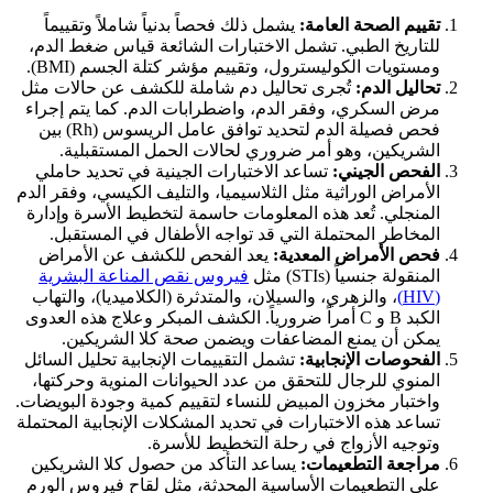
تقييم الصحة العامة:
يشمل ذلك فحصاً بدنياً شاملاً وتقييماً
للتاريخ الطبي. تشمل الاختبارات الشائعة قياس ضغط الدم،
ومستويات الكوليسترول، وتقييم مؤشر كتلة الجسم (BMI).
تحاليل الدم:
تُجرى تحاليل دم شاملة للكشف عن حالات مثل
مرض السكري، وفقر الدم، واضطرابات الدم. كما يتم إجراء
فحص فصيلة الدم لتحديد توافق عامل الريسوس (Rh) بين
الشريكين، وهو أمر ضروري لحالات الحمل المستقبلية.
الفحص الجيني:
تساعد الاختبارات الجينية في تحديد حاملي
الأمراض الوراثية مثل الثلاسيميا، والتليف الكيسي، وفقر الدم
المنجلي. تُعد هذه المعلومات حاسمة لتخطيط الأسرة وإدارة
المخاطر المحتملة التي قد تواجه الأطفال في المستقبل.
فحص الأمراض المعدية:
يعد الفحص للكشف عن الأمراض
المنقولة جنسياً (STIs) مثل
فيروس نقص المناعة البشرية
(HIV)
، والزهري، والسيلان، والمتدثرة (الكلاميديا)، والتهاب
الكبد B و C أمراً ضرورياً. الكشف المبكر وعلاج هذه العدوى
يمكن أن يمنع المضاعفات ويضمن صحة كلا الشريكين.
الفحوصات الإنجابية:
تشمل التقييمات الإنجابية تحليل السائل
المنوي للرجال للتحقق من عدد الحيوانات المنوية وحركتها،
واختبار مخزون المبيض للنساء لتقييم كمية وجودة البويضات.
تساعد هذه الاختبارات في تحديد المشكلات الإنجابية المحتملة
وتوجيه الأزواج في رحلة التخطيط للأسرة.
مراجعة التطعيمات:
يساعد التأكد من حصول كلا الشريكين
على التطعيمات الأساسية المحدثة، مثل لقاح فيروس الورم