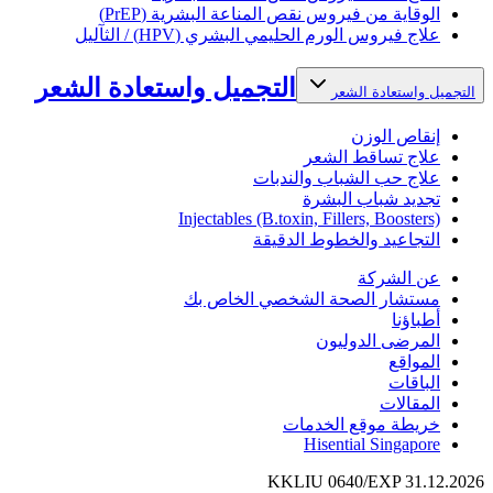
الوقاية من فيروس نقص المناعة البشرية (PrEP)
علاج فيروس الورم الحليمي البشري (HPV) / الثآليل
التجميل واستعادة الشعر
التجميل واستعادة الشعر
إنقاص الوزن
علاج تساقط الشعر
علاج حب الشباب والندبات
تجديد شباب البشرة
Injectables (B.toxin, Fillers, Boosters)
التجاعيد والخطوط الدقيقة
عن الشركة
مستشار الصحة الشخصي الخاص بك
أطباؤنا
المرضى الدوليون
المواقع
الباقات
المقالات
خريطة موقع الخدمات
Hisential Singapore
KKLIU 0640/EXP 31.12.2026