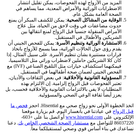
المزيد من الأزواج لهذه الفحوصات، يمكن تقليل انتشار
الاضطرابات الوراثية والأمراض المعدية، مما يساهم في
الصحة العامة بشكل عام.
الوقاية من المشاكل الصحية
: يمكن للكشف المبكر أن يمنع
حدوث مضاعفات في وقت لاحق من الحياة، مثل علاج
الأمراض المنقولة جنسياً قبل الزواج لمنع انتقالها بين
الشريكين والأطفال في المستقبل.
الاستشارة الوراثية وتنظيم الأسرة
: يمكن للفحص الجيني أن
يقدم رؤى حول الحالات الوراثية، مما يسمح للأزواج باتخاذ
قرارات مستنيرة بشأن تنظيم الأسرة. على سبيل المثال، إذا
كان كلا الشريكين حاملين لاضطراب وراثي مثل الثلاسيميا،
فيمكنهما استكشاف خيارات مثل التلقيح الصناعي (IVF) مع
الفحص الجيني لضمان صحة أطفالهما في المستقبل.
المسؤولية القانونية والأخلاقية
: في بعض الثقافات والأديان،
تعتبر الفحوصات قبل الزواج إلزامية. إن الالتزام بهذه
المتطلبات لا يفي بالالتزامات القانونية والأخلاقية فحسب، بل
يعزز أيضاً ثقافة الوعي الصحي والمسؤولية.
اتخذ الخطوة الأولى نحو زواج صحي مع Hisential. احجز
فحص ما
قبل الزواج
في عيادتنا في بانغسار اليوم. قم بزيارة موقعنا
الإلكتروني على
www.hisential.com
أو اتصل بنا على +603-
86037220 للتواصل مع
مستشار الصحة الشخصي الخاص بك
. دعنا
نساعدك في بناء أساس قوي وصحي لمستقبلكما معاً.