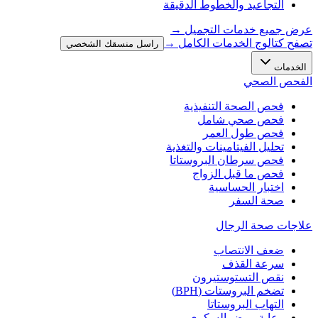
التجاعيد والخطوط الدقيقة
عرض جميع خدمات التجميل
→
تصفح كتالوج الخدمات الكامل →
راسل منسقك الشخصي
الخدمات
الفحص الصحي
فحص الصحة التنفيذية
فحص صحي شامل
فحص طول العمر
تحليل الفيتامينات والتغذية
فحص سرطان البروستاتا
فحص ما قبل الزواج
اختبار الحساسية
صحة السفر
علاجات صحة الرجال
ضعف الانتصاب
سرعة القذف
نقص التستوستيرون
تضخم البروستات (BPH)
التهاب البروستاتا
رعاية مرض السكري