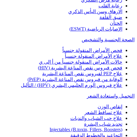
رعاية القلب
الإرهاق وسن اليأس الذكري
ضيق القلفة
الختان
الإصابات الرياضية (ESWT)
الصحة الجنسية والتشخيص
فحص الأمراض المنقولة جنسياً
علاج الأمراض المنقولة جنسياً
حالات الأمراض المنقولة جنسياً من أ إلى ي
فحص فيروس نقص المناعة البشرية (HIV)
علاج PEP لفيروس نقص المناعة البشرية
الوقاية من فيروس نقص المناعة البشرية (PrEP)
علاج فيروس الورم الحليمي البشري (HPV) / الثآليل
التجميل واستعادة الشعر
إنقاص الوزن
علاج تساقط الشعر
علاج حب الشباب والندبات
تجديد شباب البشرة
Injectables (B.toxin, Fillers, Boosters)
التجاعيد والخطوط الدقيقة