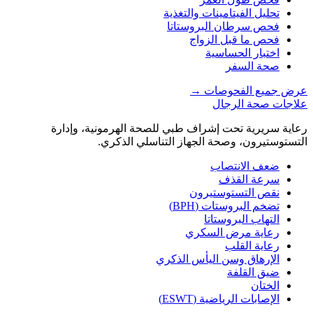
تحليل الفيتامينات والتغذية
فحص سرطان البروستاتا
فحص ما قبل الزواج
اختبار الحساسية
صحة السفر
عرض جميع الفحوصات
→
علاجات صحة الرجال
رعاية سريرية تحت إشراف طبي للصحة الهرمونية، وإدارة
التستوستيرون، وصحة الجهاز التناسلي الذكري.
ضعف الانتصاب
سرعة القذف
نقص التستوستيرون
تضخم البروستات (BPH)
التهاب البروستاتا
رعاية مرض السكري
رعاية القلب
الإرهاق وسن اليأس الذكري
ضيق القلفة
الختان
الإصابات الرياضية (ESWT)