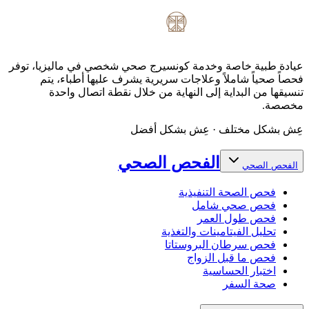
عيادة طبية خاصة وخدمة كونسيرج صحي شخصي في ماليزيا، توفر
فحصاً صحياً شاملاً وعلاجات سريرية يشرف عليها أطباء، يتم
تنسيقها من البداية إلى النهاية من خلال نقطة اتصال واحدة
مخصصة.
عِش بشكل مختلف · عِش بشكل أفضل
الفحص الصحي
الفحص الصحي
فحص الصحة التنفيذية
فحص صحي شامل
فحص طول العمر
تحليل الفيتامينات والتغذية
فحص سرطان البروستاتا
فحص ما قبل الزواج
اختبار الحساسية
صحة السفر