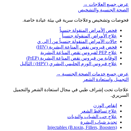
عرض جميع العلاجات
→
الصحة الجنسية والتشخيص
فحوصات وتشخيص وعلاجات سرية في بيئة عيادة خاصة.
فحص الأمراض المنقولة جنسياً
علاج الأمراض المنقولة جنسياً
حالات الأمراض المنقولة جنسياً من أ إلى ي
فحص فيروس نقص المناعة البشرية (HIV)
علاج PEP لفيروس نقص المناعة البشرية
الوقاية من فيروس نقص المناعة البشرية (PrEP)
علاج فيروس الورم الحليمي البشري (HPV) / الثآليل
عرض جميع خدمات الصحة الجنسية
→
التجميل واستعادة الشعر
علاجات تحت إشراف طبي في مجال استعادة الشعر والتجميل
السريري.
إنقاص الوزن
علاج تساقط الشعر
علاج حب الشباب والندبات
تجديد شباب البشرة
Injectables (B.toxin, Fillers, Boosters)