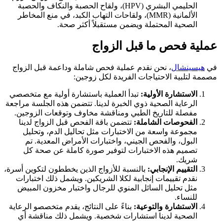
الحليمي البشري (HPV)، ولقاح الحصبة والنكاف والحصبة
الألمانية (MMR)، ولقاحات التهاب الكبد، في منع المخاطر
الصحية المحتملة ويضمن مستقبلاً أكثر صحة.
عملية فحص ما قبل الزواج
في
هيسينشال
، نحن نقدم عملية فحص شاملة وداعمة قبل الزواج
مصممة لتلبية الاحتياجات الفريدة لكل زوجين:
الاستشارة الأولية:
تبدأ العملية باستشارة أولية مع متخصصي
الرعاية الصحية ذوي الخبرة لدينا. تتضمن هذه الجلسة مراجعة
مفصلة للتاريخ الطبي ومناقشة مخاوف وتوقعات الزوجين.
الفحوصات الشاملة:
تتضمن باقة الفحص قبل الزواج لدينا
مجموعة واسعة من الاختبارات مثل تحاليل الدم، وتحليل
البول، والفحص الجيني، واختبارات الأمراض المعدية. تم
تصميم هذه الاختبارات لتوفير صورة كاملة عن صحة كل
شريك.
التقييم الإنجابي:
بالنسبة للأزواج الذين يخططون لتكوين أسرة،
نقدم تقييمات إنجابية لكلا الشريكين. ويشمل ذلك اختبارات
مثل تحليل السائل المنوي للرجال واختبار مخزون المبيض
للنساء.
الاستشارة والتوعية:
بناءً على النتائج، يقدم متخصصو الرعاية
الصحية لدينا استشارات شخصية. ويشمل ذلك مناقشة أي