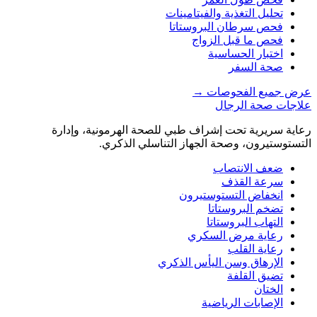
تحليل التغذية والفيتامينات
فحص سرطان البروستاتا
فحص ما قبل الزواج
اختبار الحساسية
صحة السفر
عرض جميع الفحوصات
→
علاجات صحة الرجال
رعاية سريرية تحت إشراف طبي للصحة الهرمونية، وإدارة
التستوستيرون، وصحة الجهاز التناسلي الذكري.
ضعف الانتصاب
سرعة القذف
انخفاض التستوستيرون
تضخم البروستاتا
التهاب البروستاتا
رعاية مرض السكري
رعاية القلب
الإرهاق وسن اليأس الذكري
تضيق القلفة
الختان
الإصابات الرياضية