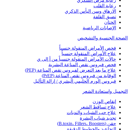
رعاية مرض السكري
رعاية القلب
الإرهاق وسن اليأس الذكري
تضيق القلفة
الختان
الإصابات الرياضية
الصحة الجنسية والتشخيص
فحص الأمراض المنقولة جنسياً
علاج الأمراض المنقولة جنسياً
حالات الأمراض المنقولة جنسياً من أ إلى ي
فحص فيروس نقص المناعة البشرية
علاج ما بعد التعرض لفيروس نقص المناعة (PEP)
الوقاية من فيروس نقص المناعة (PrEP)
فيروس الورم الحليمي البشري / إزالة الثآليل
التجميل واستعادة الشعر
إنقاص الوزن
علاج تساقط الشعر
علاج حب الشباب والندبات
تجديد شباب البشرة
حقن (B.toxin، Fillers، Boosters)
التجاعيد والخطوط الدقيقة