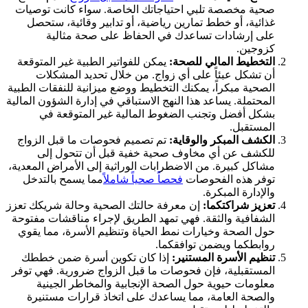
صحية مخصصة تلبي احتياجاتك الخاصة. سواء كانت توصيات
غذائية، أو خطط تمارين رياضية، أو تدابير وقائية، ستحصل
على إرشادات تساعدك في الحفاظ على صحة مثالية
كزوجين.
التخطيط المالي للصحة:
يمكن للفواتير الطبية غير المتوقعة
أن تشكل عبئاً على أي زواج. من خلال تحديد المشكلات
الصحية مبكراً، يمكنك التخطيط ووضع ميزانية للنفقات الطبية
المحتملة. يساعد هذا النهج الاستباقي في إدارة الشؤون المالية
بشكل أفضل وتجنب الضغوط المالية غير المتوقعة في
المستقبل.
الكشف المبكر والوقاية:
تم تصميم فحوصات ما قبل الزواج
للكشف عن أي مخاوف صحية خفية قبل أن تتحول إلى
مشاكل كبيرة. من الاضطرابات الوراثية إلى الأمراض المعدية،
توفر هذه الفحوصات
فحصاً صحياً شاملاً
مما يسمح بالتدخل
والإدارة المبكرة.
تعزيز شراكتكما:
إن معرفة حالتك الصحية وحالة شريكك تعزز
الشفافية والثقة. فهي تمهد الطريق لإجراء مناقشات مفتوحة
حول الصحة وخيارات نمط الحياة وتنظيم الأسرة، مما يقوي
روابطكما ويضمن توافقكما.
تنظيم الأسرة المستنير:
إذا كان تكوين أسرة ضمن خططك
المستقبلية، فإن فحوصات ما قبل الزواج ضرورية. فهي توفر
معلومات حيوية حول الصحة الإنجابية والمخاطر الجينية
والصحة العامة، مما يساعدك على اتخاذ قرارات مستنيرة