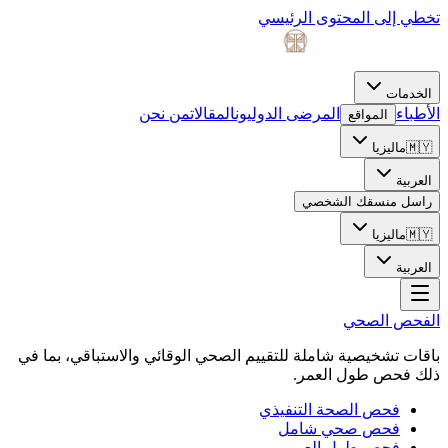
تخطي إلى المحتوى الرئيسي
الخدمات
الأطباء
المرضى الدوليون
المقالات
من نحن
المواقع
🇲🇾
ماليزيا
العربية
راسل منسقك الشخصي
🇲🇾
ماليزيا
العربية
الفحص الصحي
باقات تشخيصية شاملة للتقييم الصحي الوقائي والاستباقي، بما في
ذلك فحص طول العمر.
فحص الصحة التنفيذي
فحص صحي شامل
فحص طول العمر