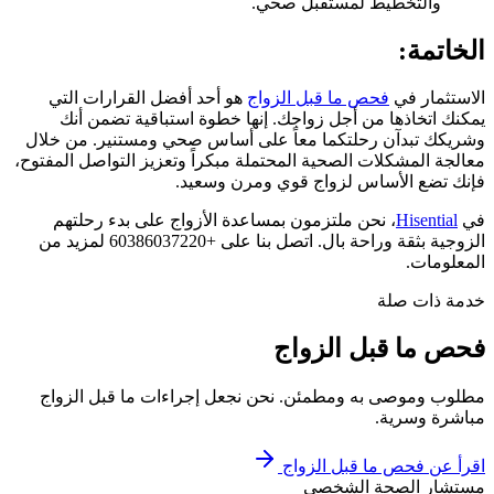
والتخطيط لمستقبل صحي.
الخاتمة:
الاستثمار في
فحص ما قبل الزواج
هو أحد أفضل القرارات التي
يمكنك اتخاذها من أجل زواجك. إنها خطوة استباقية تضمن أنك
وشريكك تبدآن رحلتكما معاً على أساس صحي ومستنير. من خلال
معالجة المشكلات الصحية المحتملة مبكراً وتعزيز التواصل المفتوح،
فإنك تضع الأساس لزواج قوي ومرن وسعيد.
في
Hisential
، نحن ملتزمون بمساعدة الأزواج على بدء رحلتهم
الزوجية بثقة وراحة بال. اتصل بنا على +60386037220 لمزيد من
المعلومات.
خدمة ذات صلة
فحص ما قبل الزواج
مطلوب وموصى به ومطمئن. نحن نجعل إجراءات ما قبل الزواج
مباشرة وسرية.
اقرأ عن
فحص ما قبل الزواج
مستشار الصحة الشخصي