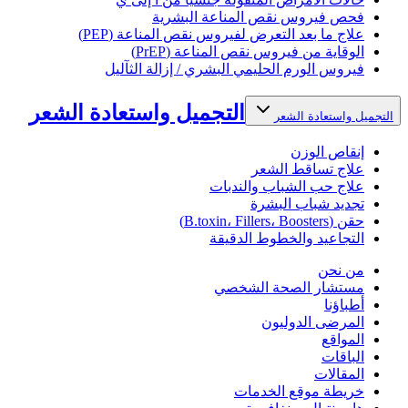
فحص فيروس نقص المناعة البشرية
علاج ما بعد التعرض لفيروس نقص المناعة (PEP)
الوقاية من فيروس نقص المناعة (PrEP)
فيروس الورم الحليمي البشري / إزالة الثآليل
التجميل واستعادة الشعر
التجميل واستعادة الشعر
إنقاص الوزن
علاج تساقط الشعر
علاج حب الشباب والندبات
تجديد شباب البشرة
حقن (B.toxin، Fillers، Boosters)
التجاعيد والخطوط الدقيقة
من نحن
مستشار الصحة الشخصي
أطباؤنا
المرضى الدوليون
المواقع
الباقات
المقالات
خريطة موقع الخدمات