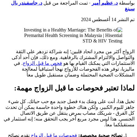
بواسطة
د.
عظيم أمير
· تمت المراجعة من قبل
د.
جاسفيندر بال
سينغ
تم النشر
14 أغسطس 2024
الزواج أكثر من مجرد اتحاد قلبين؛ إنه شراكة تزدهر على الثقة
والتواصل والالتزام المشترك بالرفاهية. ومع ذلك، فإن أحد أذكى
الاستثمارات التي يمكنك القيام بها هو
فحص ما قبل الزواج
. في
ماليزيا، توفر هذه الفحوصات للأزواج نهجاً استباقياً لمعالجة
المشكلات الصحية المحتملة وضمان مستقبل طويل معاً
لماذا تعتبر فحوصات ما قبل الزواج مهمة:
تخيل هذا، أنت على وشك بدء فصل جديد مع حب حياتك. كل شيء
جاهز لليوم الكبير، ولكن هناك خطوة واحدة حاسمة يمكن أن تحدث
كل الفرق - شريكك مصاب بمرض ينتقل عن طريق الاتصال
الجنسي. هذا ليس مجرد مربع آخر يجب التحقق منه؛ إنه استثمار في
مستقبلكما معاً.
نصائح صحية مخصصة:
فحوصات ما قبل الزواج
نقدم نصائح