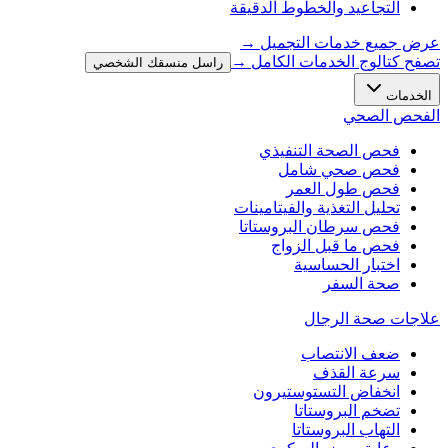
التجاعيد والخطوط الدقيقة
عرض جميع خدمات التجميل
→
تصفح كتالوج الخدمات الكامل →
راسل منسقك الشخصي
الخدمات
الفحص الصحي
فحص الصحة التنفيذي
فحص صحي شامل
فحص طول العمر
تحليل التغذية والفيتامينات
فحص سرطان البروستاتا
فحص ما قبل الزواج
اختبار الحساسية
صحة السفر
علاجات صحة الرجال
ضعف الانتصاب
سرعة القذف
انخفاض التستوستيرون
تضخم البروستاتا
التهاب البروستاتا