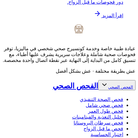
دور فحوصات ما قبل الزواج.
اقرأ المزيد
عيادة طبية خاصة وخدمة كونسيرج صحي شخصي في ماليزيا، توفر
فحوصات صحية شاملة وعلاجات سريرية يشرف عليها أطباء، مع
تنسيق كامل من البداية إلى النهاية عبر نقطة اتصال واحدة مخصصة.
عش بطريقة مختلفة · عش بشكل أفضل
الفحص الصحي
الفحص الصحي
فحص الصحة التنفيذي
فحص صحي شامل
فحص طول العمر
تحليل التغذية والفيتامينات
فحص سرطان البروستاتا
فحص ما قبل الزواج
اختبار الحساسية