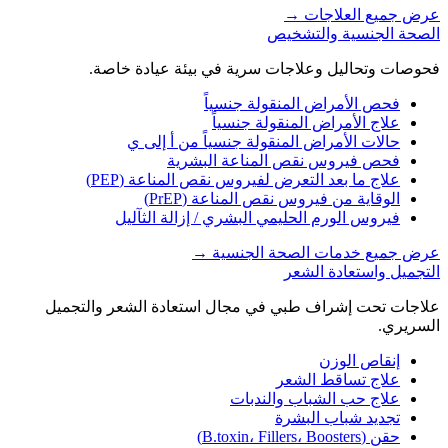
عرض جميع العلاجات
→
الصحة الجنسية والتشخيص
فحوصات وتحاليل وعلاجات سرية في بيئة عيادة خاصة.
فحص الأمراض المنقولة جنسياً
علاج الأمراض المنقولة جنسياً
حالات الأمراض المنقولة جنسياً من أ إلى ي
فحص فيروس نقص المناعة البشرية
علاج ما بعد التعرض لفيروس نقص المناعة (PEP)
الوقاية من فيروس نقص المناعة (PrEP)
فيروس الورم الحليمي البشري / إزالة الثآليل
عرض جميع خدمات الصحة الجنسية
→
التجميل واستعادة الشعر
علاجات تحت إشراف طبي في مجال استعادة الشعر والتجميل
السريري.
إنقاص الوزن
علاج تساقط الشعر
علاج حب الشباب والندبات
تجديد شباب البشرة
حقن (B.toxin، Fillers، Boosters)