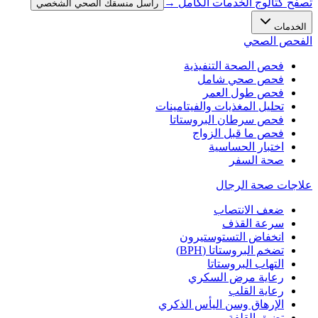
تصفح كتالوج الخدمات الكامل →
راسل منسقك الصحي الشخصي
الخدمات
الفحص الصحي
فحص الصحة التنفيذية
فحص صحي شامل
فحص طول العمر
تحليل المغذيات والفيتامينات
فحص سرطان البروستاتا
فحص ما قبل الزواج
اختبار الحساسية
صحة السفر
علاجات صحة الرجال
ضعف الانتصاب
سرعة القذف
انخفاض التستوستيرون
تضخم البروستاتا (BPH)
التهاب البروستاتا
رعاية مرض السكري
رعاية القلب
الإرهاق وسن اليأس الذكري
تضيق القلفة