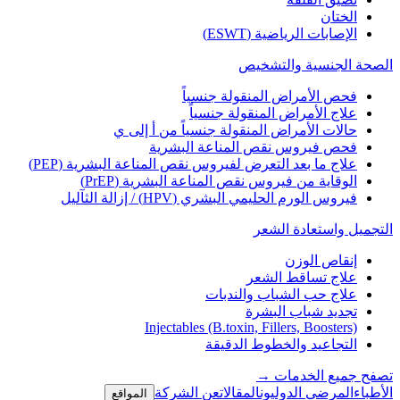
الختان
الإصابات الرياضية (ESWT)
الصحة الجنسية والتشخيص
فحص الأمراض المنقولة جنسياً
علاج الأمراض المنقولة جنسياً
حالات الأمراض المنقولة جنسياً من أ إلى ي
فحص فيروس نقص المناعة البشرية
علاج ما بعد التعرض لفيروس نقص المناعة البشرية (PEP)
الوقاية من فيروس نقص المناعة البشرية (PrEP)
فيروس الورم الحليمي البشري (HPV) / إزالة الثآليل
التجميل واستعادة الشعر
إنقاص الوزن
علاج تساقط الشعر
علاج حب الشباب والندبات
تجديد شباب البشرة
Injectables (B.toxin, Fillers, Boosters)
التجاعيد والخطوط الدقيقة
تصفح جميع الخدمات →
الأطباء
المرضى الدوليون
المقالات
عن الشركة
المواقع