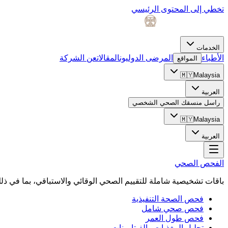
تخطي إلى المحتوى الرئيسي
الخدمات
الأطباء
المرضى الدوليون
المقالات
عن الشركة
المواقع
🇲🇾
Malaysia
العربية
راسل منسقك الصحي الشخصي
🇲🇾
Malaysia
العربية
الفحص الصحي
باقات تشخيصية شاملة للتقييم الصحي الوقائي والاستباقي، بما في 
فحص الصحة التنفيذية
فحص صحي شامل
فحص طول العمر
تحليل المغذيات والفيتامينات