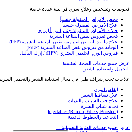
فحوصات وتشخيص وعلاج سري في بيئة عيادة خاصة.
فحص الأمراض المنقولة جنسياً
علاج الأمراض المنقولة جنسياً
حالات الأمراض المنقولة جنسياً من أ إلى ي
فحص فيروس نقص المناعة البشرية
علاج ما بعد التعرض لفيروس نقص المناعة البشرية (PEP)
الوقاية من فيروس نقص المناعة البشرية (PrEP)
فيروس الورم الحليمي البشري (HPV) / إزالة الثآليل
عرض جميع خدمات الصحة الجنسية
→
التجميل واستعادة الشعر
علاجات تحت إشراف طبي في مجال استعادة الشعر والتجميل السرير
إنقاص الوزن
علاج تساقط الشعر
علاج حب الشباب والندبات
تجديد شباب البشرة
Injectables (B.toxin, Fillers, Boosters)
التجاعيد والخطوط الدقيقة
عرض جميع خدمات العناية التجميلية
→