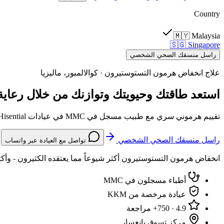
Country
🇲🇾
Malaysia
🇸🇬
Singapore
راسل منسقك الصحي الشخصي
علاج انخفاض هرمون التستوستيرون · كوالالمبور، ماليزيا
استعد طاقتك وحيويتك وتوازنك من خلال رعاية ق
تقييم هرموني سري مع طبيب مسجل في MMC في عيادات Hisential. تحاليل دم شاملة، وعلاج منظم، ومتابعة مستمرة - منسقة بالكامل. مواعيد في نفس اليوم.
راسل منسقك الصحي الشخصي
تواصل مع العيادة عبر واتساب
انخفاض هرمون التستوستيرون أكثر شيوعاً مما يعتقده الكثيرون - وأكثر
أطباء مسجلون في MMC
عيادة مرخصة من KKM
4.9 · 750+ مراجعة
مركز تسوق بانغسار