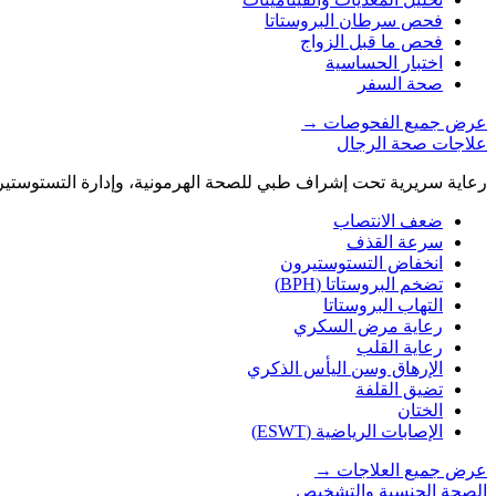
فحص سرطان البروستاتا
فحص ما قبل الزواج
اختبار الحساسية
صحة السفر
عرض جميع الفحوصات
→
علاجات صحة الرجال
رعاية سريرية تحت إشراف طبي للصحة الهرمونية، وإدارة التستوستير
ضعف الانتصاب
سرعة القذف
انخفاض التستوستيرون
تضخم البروستاتا (BPH)
التهاب البروستاتا
رعاية مرض السكري
رعاية القلب
الإرهاق وسن اليأس الذكري
تضيق القلفة
الختان
الإصابات الرياضية (ESWT)
عرض جميع العلاجات
→
الصحة الجنسية والتشخيص