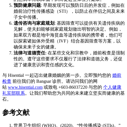
预防健康问题
: 早期发现可以预防日后的并发症，例如在
婚前治疗性传播感染（STI），以防止在伴侣之间及未来
子女中传播。
遗传咨询与家庭规划
: 基因筛查可以提供有关遗传疾病的
见解，使夫妇能够就家庭规划做出明智的决定。例如，
如果双方都是地中海贫血等遗传疾病的携带者，他们可
以探索诸如体外受精（IVF）结合基因筛查等方案，以
确保未来子女的健康。
法律与道德责任
: 在某些文化和宗教中，婚前检查是强制
性的。遵守这些要求不仅履行了法律和道德义务，还促
进了健康意识和责任感的文化。
与 Hisential 一起迈出健康婚姻的第一步。立即预约您的
婚前
检查
前往我们的 Bangsar 诊所。请访问我们的网
站
www.hisential.com
或致电 +603-86037220 与您的
个人健康
礼宾部联系
。让我们帮助您为共同的未来建立坚实而健康的基
石。
参考文献
世界卫生组织 (WHO)。(2020)。“性传播感染 (STIs)。”