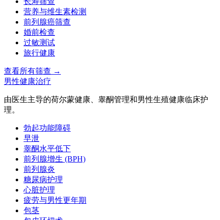
长寿筛查
营养与维生素检测
前列腺癌筛查
婚前检查
过敏测试
旅行健康
查看所有筛查
→
男性健康治疗
由医生主导的荷尔蒙健康、睾酮管理和男性生殖健康临床护
理。
勃起功能障碍
早泄
睾酮水平低下
前列腺增生 (BPH)
前列腺炎
糖尿病护理
心脏护理
疲劳与男性更年期
包茎