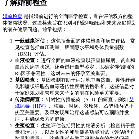
了解婚前检查
婚前检查
是指婚前进行的全面医学检查，旨在评估双方的整
体健康状况。这些检查旨在识别可能影响婚姻和未来家庭规划
的潜在健康问题。通常包括：
一般健康评估：
这包括全面的体格检查和病史评估。常
见检查包括血压测量、胆固醇水平和身体质量指数
（BMI）评估。
血液检查：
进行全面的血液检查以筛查糖尿病、贫血和
血液疾病等状况。还会进行血型鉴定，以确定伴侣间的
Rh因子兼容性，这对未来的怀孕至关重要。
基因筛查：
基因检测有助于识别地中海贫血、囊性纤维
化和镰状细胞贫血等遗传性疾病的携带者。这些信息对
于家庭规划和管理未来子女的潜在风险至关重要。
传染病筛查：
针对性传播感染（STI）的筛查，例如
艾
滋病毒（HIV）
、梅毒、淋病、衣原体、乙型和丙型肝
炎至关重要。及早发现和治疗这些感染可以预防并发
症，并确保双方的健康。
生殖检查：
生殖评估包括男性的精液分析（检查精子数
量和活力），以及女性的卵巢储备功能测试（评估卵子
数量和质量）。这些测试有助于识别潜在的生殖问题，