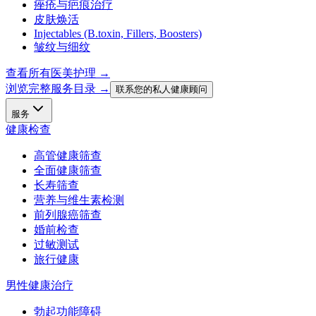
痤疮与疤痕治疗
皮肤焕活
Injectables (B.toxin, Fillers, Boosters)
皱纹与细纹
查看所有医美护理
→
浏览完整服务目录 →
联系您的私人健康顾问
服务
健康检查
高管健康筛查
全面健康筛查
长寿筛查
营养与维生素检测
前列腺癌筛查
婚前检查
过敏测试
旅行健康
男性健康治疗
勃起功能障碍