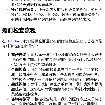
并指导夫妇进行家庭规划。
疫苗接种审查：
确保双方及时接种必要的疫苗，如HPV
疫苗、MMR（麻疹、腮腺炎、风疹）疫苗和肝炎疫苗，
有助于预防潜在的健康风险，确保更健康的未来。
婚前检查流程
在
Hisential
，我们提供全面且贴心的婚前检查流程，旨在满足
每对伴侣的独特需求：
初步咨询：
流程始于与我们经验丰富的医疗专业人员进
行的初步咨询。此环节包括详细的病史回顾，以及对伴
侣双方关注点和期望的讨论。
全面检查：
我们的婚前检查套餐包含一系列广泛的检
测，如血液检查、尿液分析、基因筛查和传染病检测。
这些检查旨在为每位伴侣的健康状况提供全面的评估。
生殖评估：
对于计划组建家庭的伴侣，我们为双方提供
生殖评估。这包括针对男性的精液分析和针对女性的卵
巢储备功能检测。
咨询与教育：
根据检查结果，我们的医疗专业人员将提
供个性化的咨询服务。这包括讨论已发现的健康问题、