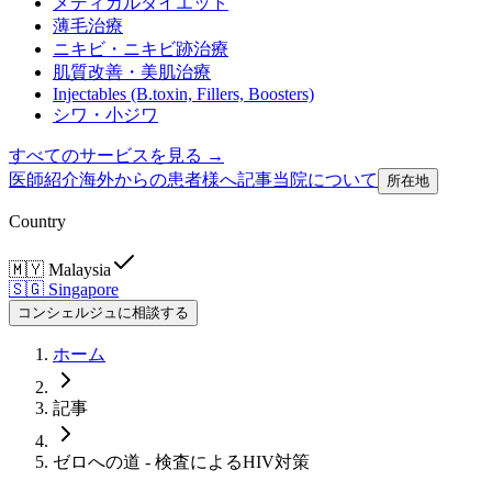
メディカルダイエット
薄毛治療
ニキビ・ニキビ跡治療
肌質改善・美肌治療
Injectables (B.toxin, Fillers, Boosters)
シワ・小ジワ
すべてのサービスを見る →
医師紹介
海外からの患者様へ
記事
当院について
所在地
Country
🇲🇾
Malaysia
🇸🇬
Singapore
コンシェルジュに相談する
ホーム
記事
ゼロへの道 - 検査によるHIV対策