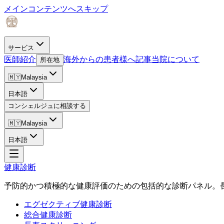
メインコンテンツへスキップ
サービス
医師紹介
海外からの患者様へ
記事
当院について
所在地
🇲🇾
Malaysia
日本語
コンシェルジュに相談する
🇲🇾
Malaysia
日本語
健康診断
予防的かつ積極的な健康評価のための包括的な診断パネル。
エグゼクティブ健康診断
総合健康診断