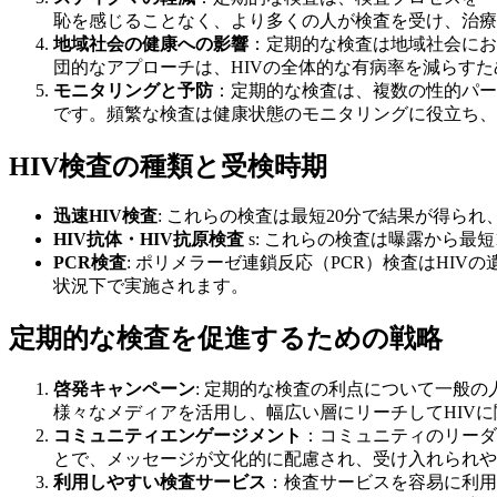
恥を感じることなく、より多くの人が検査を受け、治療
地域社会の健康への影響
：定期的な検査は地域社会にお
団的なアプローチは、HIVの全体的な有病率を減らす
モニタリングと予防
：定期的な検査は、複数の性的パー
です。頻繁な検査は健康状態のモニタリングに役立ち、
HIV検査の種類と受検時期
迅速HIV検査
: これらの検査は最短20分で結果が得ら
HIV抗体・HIV抗原検査
s: これらの検査は曝露から最
PCR検査
: ポリメラーゼ連鎖反応（PCR）検査はHI
状況下で実施されます。
定期的な検査を促進するための戦略
啓発キャンペーン
: 定期的な検査の利点について一般
様々なメディアを活用し、幅広い層にリーチしてHIV
コミュニティエンゲージメント
：コミュニティのリーダ
とで、メッセージが文化的に配慮され、受け入れられや
利用しやすい検査サービス
：検査サービスを容易に利用