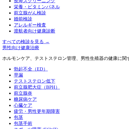
長寿スクリーニング
栄養・ビタミンパネル
前立腺がん検診
婚前検診
アレルギー検査
渡航者向け健康診断
すべての検診を見る
→
男性向け健康治療
ホルモンケア、テストステロン管理、男性生殖器の健康に関
勃起不全（ED）
早漏
テストステロン低下
前立腺肥大症（BPH）
前立腺炎
糖尿病ケア
心臓ケア
疲労・男性更年期障害
包茎
包茎手術