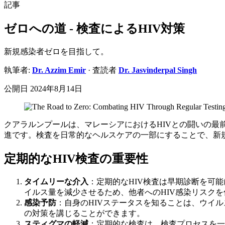
記事
ゼロへの道 - 検査によるHIV対策
新規感染者ゼロを目指して。
執筆者:
Dr.
Azzim Emir
· 査読者
Dr.
Jasvinderpal Singh
公開日
2024年8月14日
クアラルンプールは、マレーシアにおけるHIVとの闘いの
進です。検査を日常的なヘルスケアの一部にすることで、新
定期的なHIV検査の重要性
タイムリーな介入
：定期的なHIV検査は早期診断を可能
イルス量を減少させるため、他者へのHIV感染リスク
感染予防
：自身のHIVステータスを知ることは、ウイ
の対策を講じることができます。
スティグマの軽減
：定期的な検査は、検査プロセスを一