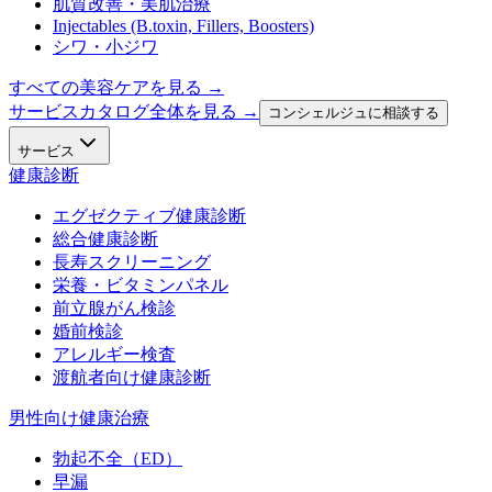
肌質改善・美肌治療
Injectables (B.toxin, Fillers, Boosters)
シワ・小ジワ
すべての美容ケアを見る
→
サービスカタログ全体を見る →
コンシェルジュに相談する
サービス
健康診断
エグゼクティブ健康診断
総合健康診断
長寿スクリーニング
栄養・ビタミンパネル
前立腺がん検診
婚前検診
アレルギー検査
渡航者向け健康診断
男性向け健康治療
勃起不全（ED）
早漏