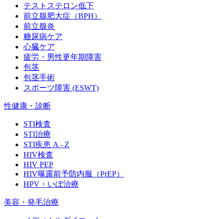
テストステロン低下
前立腺肥大症（BPH）
前立腺炎
糖尿病ケア
心臓ケア
疲労・男性更年期障害
包茎
包茎手術
スポーツ障害 (ESWT)
性健康・診断
STI検査
STI治療
STI疾患 A - Z
HIV検査
HIV PEP
HIV曝露前予防内服（PrEP）
HPV・いぼ治療
美容・発毛治療