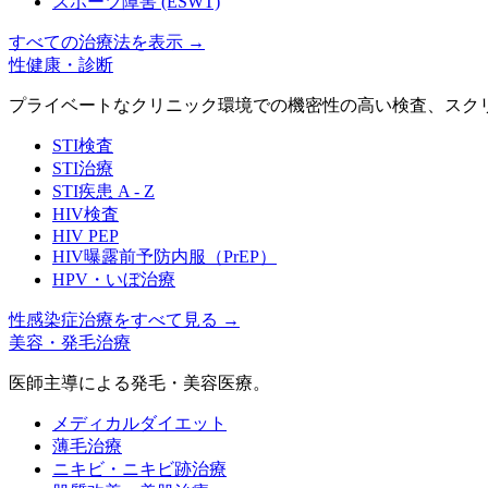
スポーツ障害 (ESWT)
すべての治療法を表示
→
性健康・診断
プライベートなクリニック環境での機密性の高い検査、スク
STI検査
STI治療
STI疾患 A - Z
HIV検査
HIV PEP
HIV曝露前予防内服（PrEP）
HPV・いぼ治療
性感染症治療をすべて見る
→
美容・発毛治療
医師主導による発毛・美容医療。
メディカルダイエット
薄毛治療
ニキビ・ニキビ跡治療