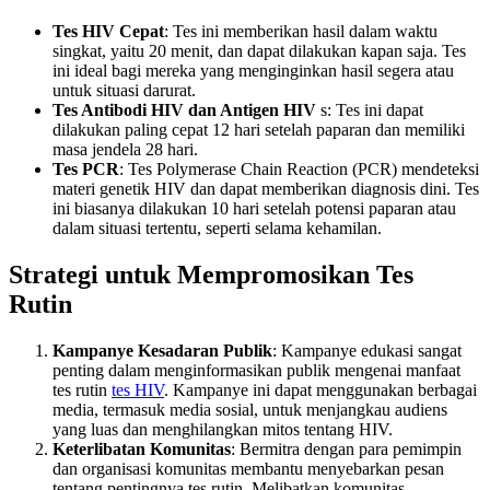
Tes HIV Cepat
: Tes ini memberikan hasil dalam waktu
singkat, yaitu 20 menit, dan dapat dilakukan kapan saja. Tes
ini ideal bagi mereka yang menginginkan hasil segera atau
untuk situasi darurat.
Tes Antibodi HIV dan Antigen HIV
s: Tes ini dapat
dilakukan paling cepat 12 hari setelah paparan dan memiliki
masa jendela 28 hari.
Tes PCR
: Tes Polymerase Chain Reaction (PCR) mendeteksi
materi genetik HIV dan dapat memberikan diagnosis dini. Tes
ini biasanya dilakukan 10 hari setelah potensi paparan atau
dalam situasi tertentu, seperti selama kehamilan.
Strategi untuk Mempromosikan Tes
Rutin
Kampanye Kesadaran Publik
: Kampanye edukasi sangat
penting dalam menginformasikan publik mengenai manfaat
tes rutin
tes HIV
. Kampanye ini dapat menggunakan berbagai
media, termasuk media sosial, untuk menjangkau audiens
yang luas dan menghilangkan mitos tentang HIV.
Keterlibatan Komunitas
: Bermitra dengan para pemimpin
dan organisasi komunitas membantu menyebarkan pesan
tentang pentingnya tes rutin. Melibatkan komunitas