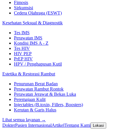
Fimosis
Sirkumsisi
Cedera Olahraga (ESWT)
Kesehatan Seksual & Diagnostik
Tes IMS
Perawatan IMS
Kondisi IMS A - Z
Tes HIV
HIV PEP
PrEP HIV
HPV / Penghapusan Kutil
Estetika & Restorasi Rambut
Penurunan Berat Badan
Perawatan Rambut Rontok
Perawatan Jerawat & Bekas Luka
Peremajaan Kulit
Injectables (B.toxin, Fillers, Boosters)
Kerutan & Garis Halus
Lihat semua layanan →
Dokter
Pasien Internasional
Artikel
Tentang Kami
Lokasi