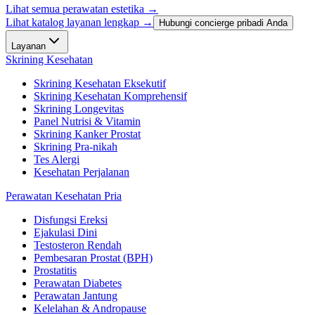
Lihat semua perawatan estetika
→
Lihat katalog layanan lengkap →
Hubungi concierge pribadi Anda
Layanan
Skrining Kesehatan
Skrining Kesehatan Eksekutif
Skrining Kesehatan Komprehensif
Skrining Longevitas
Panel Nutrisi & Vitamin
Skrining Kanker Prostat
Skrining Pra-nikah
Tes Alergi
Kesehatan Perjalanan
Perawatan Kesehatan Pria
Disfungsi Ereksi
Ejakulasi Dini
Testosteron Rendah
Pembesaran Prostat (BPH)
Prostatitis
Perawatan Diabetes
Perawatan Jantung
Kelelahan & Andropause