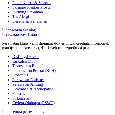
Panel Nutrisi & Vitamin
Skrining Kanker Prostat
Skrining Pra-nikah
Tes Alergi
Kesehatan Perjalanan
Lihat semua skrining
→
Perawatan Kesehatan Pria
Perawatan klinis yang dipimpin dokter untuk kesehatan hormonal,
manajemen testosteron, dan kesehatan reproduksi pria.
Disfungsi Ereksi
Ejakulasi Dini
Testosteron Rendah
Pembesaran Prostat (BPH)
Prostatitis
Perawatan Diabetes
Perawatan Jantung
Kelelahan & Andropause
Fimosis
Sirkumsisi
Cedera Olahraga (ESWT)
Lihat semua perawatan
→