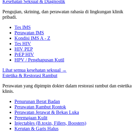
Kesehatan Seksual & Diagnostik
Pengujian, skrining, dan perawatan rahasia di lingkungan klinik
pribadi.
Tes IMS
Perawatan IMS
Kondisi IMS A - Z
Tes HIV
HIV PEP
PrEP HIV
HPV / Penghapusan Kutil
Lihat semua kesehatan seksual
→
Estetika & Restorasi Rambut
Perawatan yang dipimpin dokter dalam restorasi rambut dan estetika
klinis.
Penurunan Berat Badan
Perawatan Rambut Rontok
Perawatan Jerawat & Bekas Luka
Peremajaan Kulit
Injectables (B.toxin, Fillers, Boosters)
Kerutan & Garis Halus