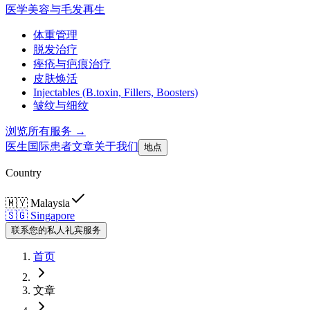
医学美容与毛发再生
体重管理
脱发治疗
痤疮与疤痕治疗
皮肤焕活
Injectables (B.toxin, Fillers, Boosters)
皱纹与细纹
浏览所有服务 →
医生
国际患者
文章
关于我们
地点
Country
🇲🇾
Malaysia
🇸🇬
Singapore
联系您的私人礼宾服务
首页
文章