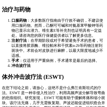
治疗与药物
口服药物
：大多数医疗指南由于疗效不确切，不建议使
用口服药物。然而，己酮可可碱和对氨基苯甲酸钾等药
物已显示出潜力。维生素E等补充剂也证明具有一定益
处。请咨询您的医疗保健提供者以了解更多信息。
注射疗法
：在早期阶段或对于希望避免手术的患者，可
以直接将胶原酶、维拉帕米和干扰素α-2b等药物注射到
斑块中。术前会对皮肤进行麻醉，以最大限度地减少不
适感。
手术
：仅适用于严重病例，手术通常是最后的选择。
冲击波疗法
体外冲击波疗法 (ESWT)
在您下结论之前，请放心，这绝不是什么弗兰肯斯坦式的疗
法。ESWT 是一种非侵入性治疗，利用高频声波分解导致弯曲
的疤痕组织。研究发现，ESWT 可能有助于缓解疼痛和缩小斑
块。该疗法无痛，几乎无需恢复期。声波还能促进组织愈合并