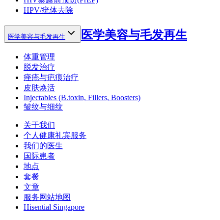
HPV/疣体去除
医学美容与毛发再生
医学美容与毛发再生
体重管理
脱发治疗
痤疮与疤痕治疗
皮肤焕活
Injectables (B.toxin, Fillers, Boosters)
皱纹与细纹
关于我们
个人健康礼宾服务
我们的医生
国际患者
地点
套餐
文章
服务网站地图
Hisential Singapore