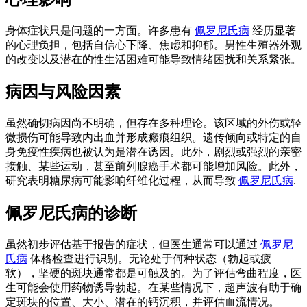
身体症状只是问题的一方面。许多患有
佩罗尼氏病
经历显著
的心理负担，包括自信心下降、焦虑和抑郁。男性生殖器外观
的改变以及潜在的性生活困难可能导致情绪困扰和关系紧张。
病因与风险因素
虽然确切病因尚不明确，但存在多种理论。该区域的外伤或轻
微损伤可能导致内出血并形成瘢痕组织。遗传倾向或特定的自
身免疫性疾病也被认为是潜在诱因。此外，剧烈或强烈的亲密
接触、某些运动，甚至前列腺癌手术都可能增加风险。此外，
研究表明糖尿病可能影响纤维化过程，从而导致
佩罗尼氏病
.
佩罗尼氏病的诊断
虽然初步评估基于报告的症状，但医生通常可以通过
佩罗尼
氏病
体格检查进行识别。无论处于何种状态（勃起或疲
软），坚硬的斑块通常都是可触及的。为了评估弯曲程度，医
生可能会使用药物诱导勃起。在某些情况下，超声波有助于确
定斑块的位置、大小、潜在的钙沉积，并评估血流情况。