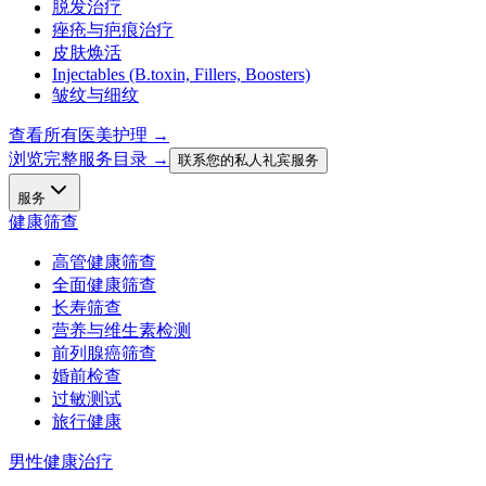
脱发治疗
痤疮与疤痕治疗
皮肤焕活
Injectables (B.toxin, Fillers, Boosters)
皱纹与细纹
查看所有医美护理
→
浏览完整服务目录 →
联系您的私人礼宾服务
服务
健康筛查
高管健康筛查
全面健康筛查
长寿筛查
营养与维生素检测
前列腺癌筛查
婚前检查
过敏测试
旅行健康
男性健康治疗