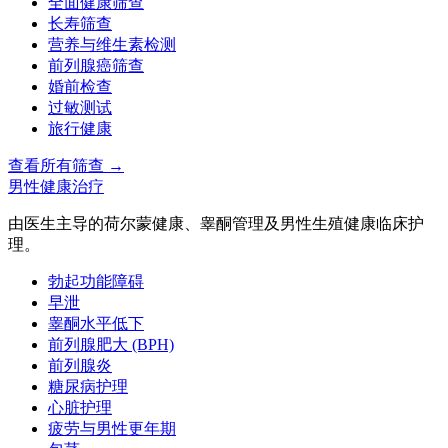
全面健康筛查
长寿筛查
营养与维生素检测
前列腺癌筛查
婚前检查
过敏测试
旅行健康
查看所有筛查
→
男性健康治疗
由医生主导的荷尔蒙健康、睾酮管理及男性生殖健康临床护
理。
勃起功能障碍
早泄
睾酮水平低下
前列腺肥大 (BPH)
前列腺炎
糖尿病护理
心脏护理
疲劳与男性更年期