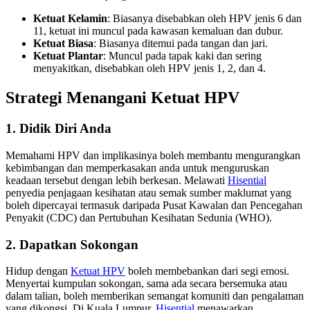
Ketuat Kelamin
: Biasanya disebabkan oleh HPV jenis 6 dan
11, ketuat ini muncul pada kawasan kemaluan dan dubur.
Ketuat Biasa
: Biasanya ditemui pada tangan dan jari.
Ketuat Plantar
: Muncul pada tapak kaki dan sering
menyakitkan, disebabkan oleh HPV jenis 1, 2, dan 4.
Strategi Menangani Ketuat HPV
1. Didik Diri Anda
Memahami HPV dan implikasinya boleh membantu mengurangkan
kebimbangan dan memperkasakan anda untuk menguruskan
keadaan tersebut dengan lebih berkesan. Melawati
Hisential
penyedia penjagaan kesihatan atau semak sumber maklumat yang
boleh dipercayai termasuk daripada Pusat Kawalan dan Pencegahan
Penyakit (CDC) dan Pertubuhan Kesihatan Sedunia (WHO).
2. Dapatkan Sokongan
Hidup dengan
Ketuat HPV
boleh membebankan dari segi emosi.
Menyertai kumpulan sokongan, sama ada secara bersemuka atau
dalam talian, boleh memberikan semangat komuniti dan pengalaman
yang dikongsi. Di Kuala Lumpur,
Hisential
menawarkan