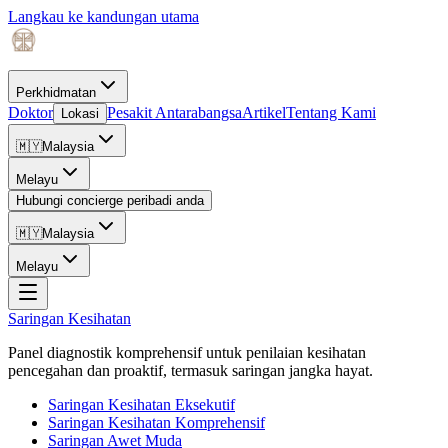
Langkau ke kandungan utama
Perkhidmatan
Doktor
Pesakit Antarabangsa
Artikel
Tentang Kami
Lokasi
🇲🇾
Malaysia
Melayu
Hubungi concierge peribadi anda
🇲🇾
Malaysia
Melayu
Saringan Kesihatan
Panel diagnostik komprehensif untuk penilaian kesihatan
pencegahan dan proaktif, termasuk saringan jangka hayat.
Saringan Kesihatan Eksekutif
Saringan Kesihatan Komprehensif
Saringan Awet Muda