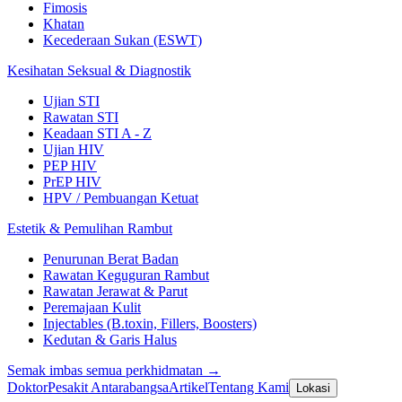
Fimosis
Khatan
Kecederaan Sukan (ESWT)
Kesihatan Seksual & Diagnostik
Ujian STI
Rawatan STI
Keadaan STI A - Z
Ujian HIV
PEP HIV
PrEP HIV
HPV / Pembuangan Ketuat
Estetik & Pemulihan Rambut
Penurunan Berat Badan
Rawatan Keguguran Rambut
Rawatan Jerawat & Parut
Peremajaan Kulit
Injectables (B.toxin, Fillers, Boosters)
Kedutan & Garis Halus
Semak imbas semua perkhidmatan →
Doktor
Pesakit Antarabangsa
Artikel
Tentang Kami
Lokasi