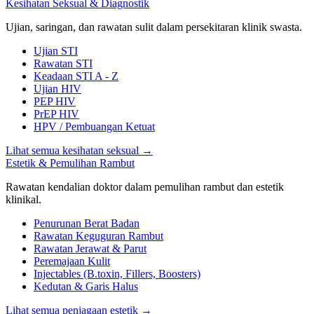
Kesihatan Seksual & Diagnostik
Ujian, saringan, dan rawatan sulit dalam persekitaran klinik swasta.
Ujian STI
Rawatan STI
Keadaan STI A - Z
Ujian HIV
PEP HIV
PrEP HIV
HPV / Pembuangan Ketuat
Lihat semua kesihatan seksual
→
Estetik & Pemulihan Rambut
Rawatan kendalian doktor dalam pemulihan rambut dan estetik
klinikal.
Penurunan Berat Badan
Rawatan Keguguran Rambut
Rawatan Jerawat & Parut
Peremajaan Kulit
Injectables (B.toxin, Fillers, Boosters)
Kedutan & Garis Halus
Lihat semua penjagaan estetik
→