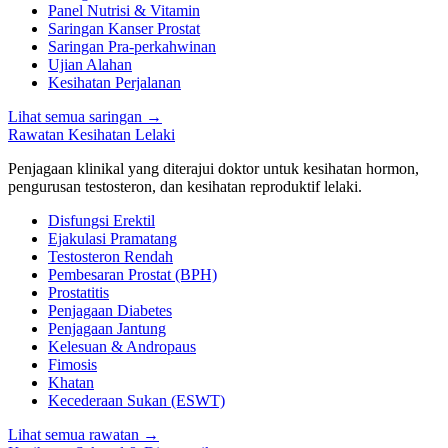
Panel Nutrisi & Vitamin
Saringan Kanser Prostat
Saringan Pra-perkahwinan
Ujian Alahan
Kesihatan Perjalanan
Lihat semua saringan
→
Rawatan Kesihatan Lelaki
Penjagaan klinikal yang diterajui doktor untuk kesihatan hormon,
pengurusan testosteron, dan kesihatan reproduktif lelaki.
Disfungsi Erektil
Ejakulasi Pramatang
Testosteron Rendah
Pembesaran Prostat (BPH)
Prostatitis
Penjagaan Diabetes
Penjagaan Jantung
Kelesuan & Andropaus
Fimosis
Khatan
Kecederaan Sukan (ESWT)
Lihat semua rawatan
→