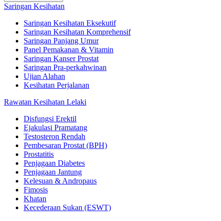
Saringan Kesihatan
Saringan Kesihatan Eksekutif
Saringan Kesihatan Komprehensif
Saringan Panjang Umur
Panel Pemakanan & Vitamin
Saringan Kanser Prostat
Saringan Pra-perkahwinan
Ujian Alahan
Kesihatan Perjalanan
Rawatan Kesihatan Lelaki
Disfungsi Erektil
Ejakulasi Pramatang
Testosteron Rendah
Pembesaran Prostat (BPH)
Prostatitis
Penjagaan Diabetes
Penjagaan Jantung
Kelesuan & Andropaus
Fimosis
Khatan
Kecederaan Sukan (ESWT)