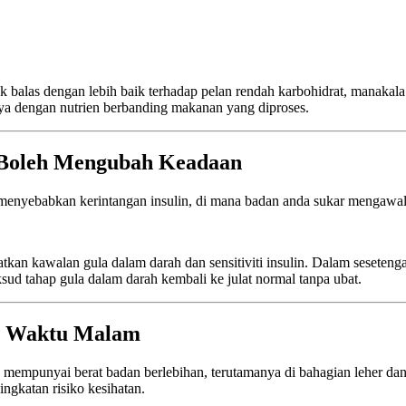
k balas dengan lebih baik terhadap pelan rendah karbohidrat, manakala
aya dengan nutrien berbanding makanan yang diproses.
n Boleh Mengubah Keadaan
ebabkan kerintangan insulin, di mana badan anda sukar mengawal tah
 kawalan gula dalam darah dan sensitiviti insulin. Dalam sesetengah 
ud tahap gula dalam darah kembali ke julat normal tanpa ubat.
da Waktu Malam
g mempunyai berat badan berlebihan, terutamanya di bahagian leher da
ngkatan risiko kesihatan.