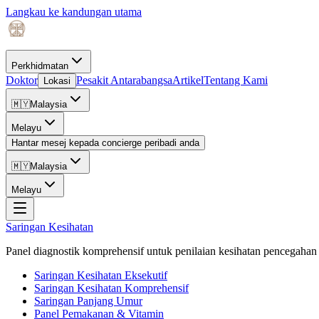
Langkau ke kandungan utama
Perkhidmatan
Doktor
Pesakit Antarabangsa
Artikel
Tentang Kami
Lokasi
🇲🇾
Malaysia
Melayu
Hantar mesej kepada concierge peribadi anda
🇲🇾
Malaysia
Melayu
Saringan Kesihatan
Panel diagnostik komprehensif untuk penilaian kesihatan pencegahan 
Saringan Kesihatan Eksekutif
Saringan Kesihatan Komprehensif
Saringan Panjang Umur
Panel Pemakanan & Vitamin