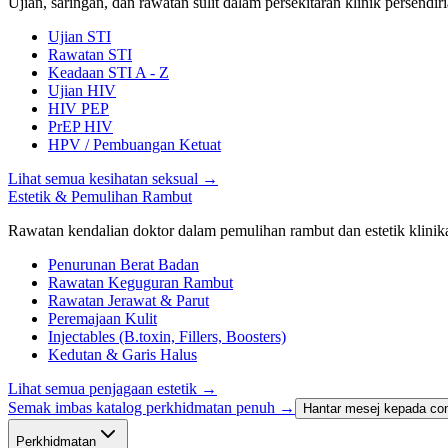
Ujian, saringan, dan rawatan sulit dalam persekitaran klinik persendiri
Ujian STI
Rawatan STI
Keadaan STI A - Z
Ujian HIV
HIV PEP
PrEP HIV
HPV / Pembuangan Ketuat
Lihat semua kesihatan seksual
→
Estetik & Pemulihan Rambut
Rawatan kendalian doktor dalam pemulihan rambut dan estetik klinika
Penurunan Berat Badan
Rawatan Keguguran Rambut
Rawatan Jerawat & Parut
Peremajaan Kulit
Injectables (B.toxin, Fillers, Boosters)
Kedutan & Garis Halus
Lihat semua penjagaan estetik
→
Semak imbas katalog perkhidmatan penuh →
Hantar mesej kepada con
Perkhidmatan