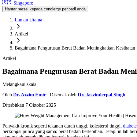
🇸🇬
Singapore
Hantar mesej kepada concierge peribadi anda
Laman Utama
Artikel
Bagaimana Pengurusan Berat Badan Meningkatkan Kesihatan
Artikel
Bagaimana Pengurusan Berat Badan Meni
Melangkaui skala.
Oleh
Dr.
Azzim Emir
· Disemak oleh
Dr.
Jasvinderpal Singh
Diterbitkan
7 Oktober 2025
Penyakit kronik seperti tekanan darah tinggi, kolesterol tinggi,
diabete
berkongsi punca yang sama: berat badan berlebihan. Tetapi inilah b
atau malah membalikkan banyak keadaan ini.