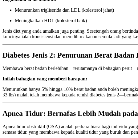
Menurunkan trigliserida dan LDL (kolesterol jahat)
Meningkatkan HDL (kolesterol baik)
Jenis diet yang anda amalkan juga penting. Sesetengah orang bertinda
kuncinya ialah konsistensi dan memilih makanan semula jadi yang k
Diabetes Jenis 2: Penurunan Berat Bada
Membawa berat badan berlebihan—terutamanya di bahagian perut—meny
Inilah bahagian yang memberi harapan:
Menurunkan hanya 5% hingga 10% berat badan anda boleh meningkatkan
33 lbs) malah telah membawa kepada remisi diabetes jenis 2—bermaks
Apnea Tidur: Bernafas Lebih Mudah pa
Apnea tidur obstruktif (OSA) adalah perkara biasa bagi individu yan
semasa tidur, yang membawa kepada kualiti tidur yang buruk dan peni