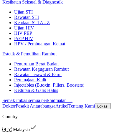
Kesihatan Seksual & Diagnostik
Ujian STI
Rawatan STI
Keadaan STI A - Z
Ujian HIV
HIV PEP
PrEP HIV
HPV / Pembuangan Ketuat
Estetik & Pemulihan Rambut
Penurunan Berat Badan
Rawatan Keguguran Rambut
Rawatan Jerawat & Parut
Peremajaan Kulit
Injectables (B.toxin, Fillers, Boosters)
Kedutan & Garis Halus
Semak imbas semua perkhidmatan →
Doktor
Pesakit Antarabangsa
Artikel
Tentang Kami
Lokasi
Country
🇲🇾
Malaysia