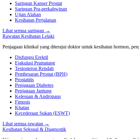
Saringan Kanser Prostat
Saringan Pra-perkahwinan
Ujian Alahan
Kesihatan Perjalanan
Lihat semua saringan
→
Rawatan Kesihatan Lelaki
Penjagaan klinikal yang diterajui doktor untuk kesihatan hormon, peng
Disfungsi Erektil
Ejakulasi Pramatang
Testosteron Rendah
Pembesaran Prostat (BPH)
Prostatitis
Penjagaan Diabetes
Penjagaan Jantung
Kelesuan & Andropaus
Fimosis
Khatan
Kecederaan Sukan (ESWT)
Lihat semua rawatan
→
Kesihatan Seksual & Diagnostik