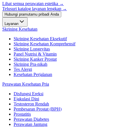
Lihat semua perawatan estetika
→
Telusuri katalog layanan lengkap →
Hubungi pramutamu pribadi Anda
Layanan
Skrining Kesehatan
Skrining Kesehatan Eksekutif
Skrining Kesehatan Komprehensif
Skrining Longevitas
Panel Nutrisi & Vitamin
Skrining Kanker Prostat
Skrining Pra-nikah
Tes Alergi
Kesehatan Perjalanan
Perawatan Kesehatan Pria
Disfungsi Ereksi
Ejakulasi Dini
Testosteron Rendah
Pembesaran Prostat (BPH)
Prostatitis
Perawatan Diabetes
Perawatan Jantung