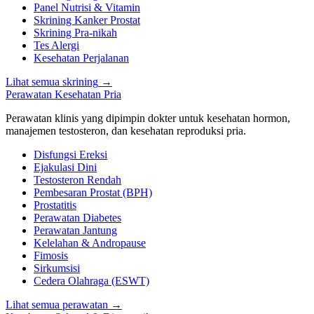
Panel Nutrisi & Vitamin
Skrining Kanker Prostat
Skrining Pra-nikah
Tes Alergi
Kesehatan Perjalanan
Lihat semua skrining
→
Perawatan Kesehatan Pria
Perawatan klinis yang dipimpin dokter untuk kesehatan hormon,
manajemen testosteron, dan kesehatan reproduksi pria.
Disfungsi Ereksi
Ejakulasi Dini
Testosteron Rendah
Pembesaran Prostat (BPH)
Prostatitis
Perawatan Diabetes
Perawatan Jantung
Kelelahan & Andropause
Fimosis
Sirkumsisi
Cedera Olahraga (ESWT)
Lihat semua perawatan
→