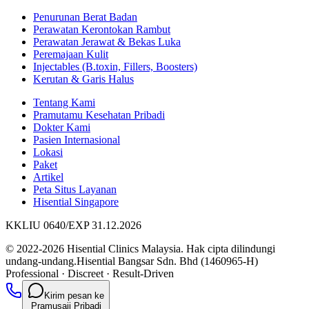
Penurunan Berat Badan
Perawatan Kerontokan Rambut
Perawatan Jerawat & Bekas Luka
Peremajaan Kulit
Injectables (B.toxin, Fillers, Boosters)
Kerutan & Garis Halus
Tentang Kami
Pramutamu Kesehatan Pribadi
Dokter Kami
Pasien Internasional
Lokasi
Paket
Artikel
Peta Situs Layanan
Hisential Singapore
KKLIU 0640/EXP 31.12.2026
© 2022-2026 Hisential Clinics Malaysia. Hak cipta dilindungi
undang-undang.
Hisential Bangsar Sdn. Bhd (1460965-H)
Professional
·
Discreet
·
Result-Driven
Kirim pesan ke
Pramusaji Pribadi