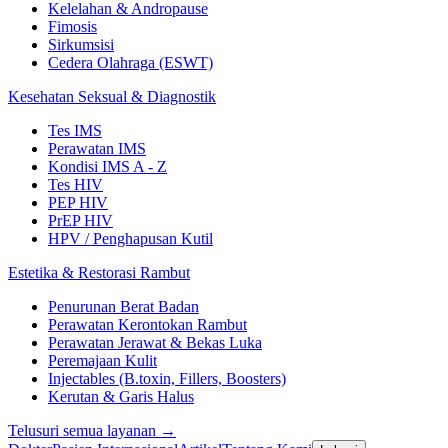
Kelelahan & Andropause
Fimosis
Sirkumsisi
Cedera Olahraga (ESWT)
Kesehatan Seksual & Diagnostik
Tes IMS
Perawatan IMS
Kondisi IMS A - Z
Tes HIV
PEP HIV
PrEP HIV
HPV / Penghapusan Kutil
Estetika & Restorasi Rambut
Penurunan Berat Badan
Perawatan Kerontokan Rambut
Perawatan Jerawat & Bekas Luka
Peremajaan Kulit
Injectables (B.toxin, Fillers, Boosters)
Kerutan & Garis Halus
Telusuri semua layanan →