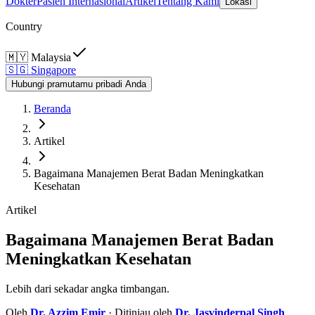
Dokter
Pasien Internasional
Artikel
Tentang Kami
Lokasi
Country
🇲🇾
Malaysia
🇸🇬
Singapore
Hubungi pramutamu pribadi Anda
Beranda
Artikel
Bagaimana Manajemen Berat Badan Meningkatkan
Kesehatan
Artikel
Bagaimana Manajemen Berat Badan
Meningkatkan Kesehatan
Lebih dari sekadar angka timbangan.
Oleh
Dr.
Azzim Emir
· Ditinjau oleh
Dr.
Jasvinderpal Singh