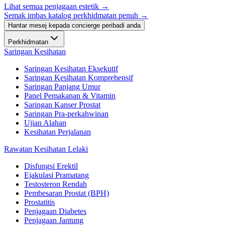
Lihat semua penjagaan estetik
→
Semak imbas katalog perkhidmatan penuh →
Hantar mesej kepada concierge peribadi anda
Perkhidmatan
Saringan Kesihatan
Saringan Kesihatan Eksekutif
Saringan Kesihatan Komprehensif
Saringan Panjang Umur
Panel Pemakanan & Vitamin
Saringan Kanser Prostat
Saringan Pra-perkahwinan
Ujian Alahan
Kesihatan Perjalanan
Rawatan Kesihatan Lelaki
Disfungsi Erektil
Ejakulasi Pramatang
Testosteron Rendah
Pembesaran Prostat (BPH)
Prostatitis
Penjagaan Diabetes
Penjagaan Jantung