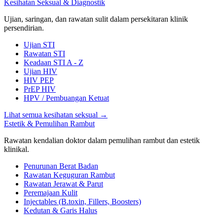
Kesihatan Seksual & Diagnostik
Ujian, saringan, dan rawatan sulit dalam persekitaran klinik
persendirian.
Ujian STI
Rawatan STI
Keadaan STI A - Z
Ujian HIV
HIV PEP
PrEP HIV
HPV / Pembuangan Ketuat
Lihat semua kesihatan seksual
→
Estetik & Pemulihan Rambut
Rawatan kendalian doktor dalam pemulihan rambut dan estetik
klinikal.
Penurunan Berat Badan
Rawatan Keguguran Rambut
Rawatan Jerawat & Parut
Peremajaan Kulit
Injectables (B.toxin, Fillers, Boosters)
Kedutan & Garis Halus