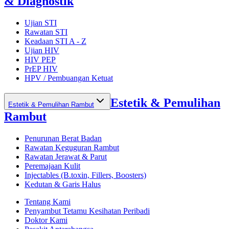
& Diagnostik
Ujian STI
Rawatan STI
Keadaan STI A - Z
Ujian HIV
HIV PEP
PrEP HIV
HPV / Pembuangan Ketuat
Estetik & Pemulihan
Estetik & Pemulihan Rambut
Rambut
Penurunan Berat Badan
Rawatan Keguguran Rambut
Rawatan Jerawat & Parut
Peremajaan Kulit
Injectables (B.toxin, Fillers, Boosters)
Kedutan & Garis Halus
Tentang Kami
Penyambut Tetamu Kesihatan Peribadi
Doktor Kami