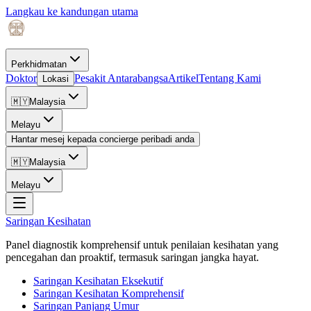
Langkau ke kandungan utama
Perkhidmatan
Doktor
Pesakit Antarabangsa
Artikel
Tentang Kami
Lokasi
🇲🇾
Malaysia
Melayu
Hantar mesej kepada concierge peribadi anda
🇲🇾
Malaysia
Melayu
Saringan Kesihatan
Panel diagnostik komprehensif untuk penilaian kesihatan yang
pencegahan dan proaktif, termasuk saringan jangka hayat.
Saringan Kesihatan Eksekutif
Saringan Kesihatan Komprehensif
Saringan Panjang Umur