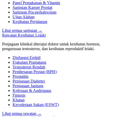
Panel Pemakanan & Vitamin
Saringan Kanser Prostat
Saringan Pra-perkahwinan
Ujian Alahan
Kesihatan Perjalanan
Lihat semua saringan
→
Rawatan Kesihatan Lelaki
Penjagaan klinikal diterajui doktor untuk kesihatan hormon,
pengurusan testosteron, dan kesihatan reproduktif lelaki.
Disfungsi Erektil
Ejakulasi Pramatang
Testosteron Rendah
Pembesaran Prostat (BPH)
Prostatitis
Penjagaan Diabetes
Penjagaan Jantung
Kelesuan & Andropaus
Fimosis
Khatan
Kecederaan Sukan (ESWT)
Lihat semua rawatan
→