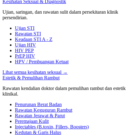
Kesihatan Seksual & Diagnostik
Ujian, saringan, dan rawatan sulit dalam persekitaran klinik
persendirian.
Ujian STI
Rawatan STI
Keadaan STI A - Z
Ujian HIV
HIV PEP
PrEP HIV
HPV / Pembuangan Ketuat
Lihat semua kesihatan seksual
→
Estetik & Pemulihan Rambut
Rawatan kendalian doktor dalam pemulihan rambut dan estetik
klinikal.
Penurunan Berat Badan
Rawatan Keguguran Rambut
Rawatan Jerawat & Parut
Peremajaan Kulit
Injectables (B.toxin, Fillers, Boosters)
Kedutan & Garis Halus