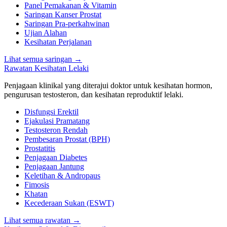
Panel Pemakanan & Vitamin
Saringan Kanser Prostat
Saringan Pra-perkahwinan
Ujian Alahan
Kesihatan Perjalanan
Lihat semua saringan
→
Rawatan Kesihatan Lelaki
Penjagaan klinikal yang diterajui doktor untuk kesihatan hormon,
pengurusan testosteron, dan kesihatan reproduktif lelaki.
Disfungsi Erektil
Ejakulasi Pramatang
Testosteron Rendah
Pembesaran Prostat (BPH)
Prostatitis
Penjagaan Diabetes
Penjagaan Jantung
Keletihan & Andropaus
Fimosis
Khatan
Kecederaan Sukan (ESWT)
Lihat semua rawatan
→