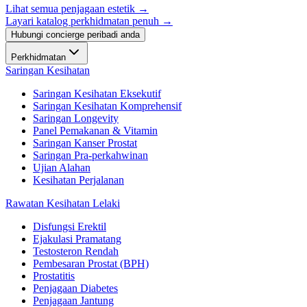
Lihat semua penjagaan estetik
→
Layari katalog perkhidmatan penuh →
Hubungi concierge peribadi anda
Perkhidmatan
Saringan Kesihatan
Saringan Kesihatan Eksekutif
Saringan Kesihatan Komprehensif
Saringan Longevity
Panel Pemakanan & Vitamin
Saringan Kanser Prostat
Saringan Pra-perkahwinan
Ujian Alahan
Kesihatan Perjalanan
Rawatan Kesihatan Lelaki
Disfungsi Erektil
Ejakulasi Pramatang
Testosteron Rendah
Pembesaran Prostat (BPH)
Prostatitis
Penjagaan Diabetes
Penjagaan Jantung