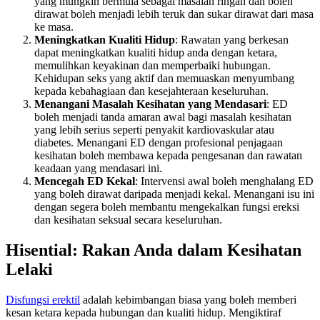
yang mungkin bermula sebagai masalah ringan dan boleh
dirawat boleh menjadi lebih teruk dan sukar dirawat dari masa
ke masa.
Meningkatkan Kualiti Hidup
: Rawatan yang berkesan
dapat meningkatkan kualiti hidup anda dengan ketara,
memulihkan keyakinan dan memperbaiki hubungan.
Kehidupan seks yang aktif dan memuaskan menyumbang
kepada kebahagiaan dan kesejahteraan keseluruhan.
Menangani Masalah Kesihatan yang Mendasari
: ED
boleh menjadi tanda amaran awal bagi masalah kesihatan
yang lebih serius seperti penyakit kardiovaskular atau
diabetes. Menangani ED dengan profesional penjagaan
kesihatan boleh membawa kepada pengesanan dan rawatan
keadaan yang mendasari ini.
Mencegah ED Kekal
: Intervensi awal boleh menghalang ED
yang boleh dirawat daripada menjadi kekal. Menangani isu ini
dengan segera boleh membantu mengekalkan fungsi ereksi
dan kesihatan seksual secara keseluruhan.
Hisential: Rakan Anda dalam Kesihatan
Lelaki
Disfungsi erektil
adalah kebimbangan biasa yang boleh memberi
kesan ketara kepada hubungan dan kualiti hidup. Mengiktiraf