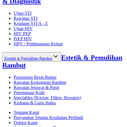
& Diagnostik
Ujian STI
Rawatan STI
Keadaan STI A - Z
Ujian HIV
HIV PEP
PrEP HIV
HPV / Pembuangan Ketuat
Estetik & Pemulihan
Estetik & Pemulihan Rambut
Rambut
Penurunan Berat Badan
Rawatan Keguguran Rambut
Rawatan Jerawat & Parut
Peremajaan Kulit
Injectables (B.toxin, Fillers, Boosters)
Kedutan & Garis Halus
Tentang Kami
Penyambut Tetamu Kesihatan Peribadi
Doktor Kami