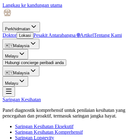
Langkau ke kandungan utama
Perkhidmatan
Doktor
Pesakit Antarabangsa 🌐
Artikel
Tentang Kami
Lokasi
🇲🇾
Malaysia
Melayu
Hubungi concierge peribadi anda
🇲🇾
Malaysia
Melayu
Saringan Kesihatan
Panel diagnostik komprehensif untuk penilaian kesihatan yang
pencegahan dan proaktif, termasuk saringan jangka hayat.
Saringan Kesihatan Eksekutif
Saringan Kesihatan Komprehensif
Saringan Longevity