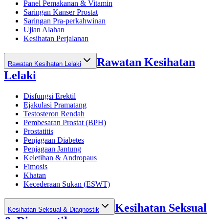
Panel Pemakanan & Vitamin
Saringan Kanser Prostat
Saringan Pra-perkahwinan
Ujian Alahan
Kesihatan Perjalanan
Rawatan Kesihatan
Rawatan Kesihatan Lelaki
Lelaki
Disfungsi Erektil
Ejakulasi Pramatang
Testosteron Rendah
Pembesaran Prostat (BPH)
Prostatitis
Penjagaan Diabetes
Penjagaan Jantung
Keletihan & Andropaus
Fimosis
Khatan
Kecederaan Sukan (ESWT)
Kesihatan Seksual
Kesihatan Seksual & Diagnostik