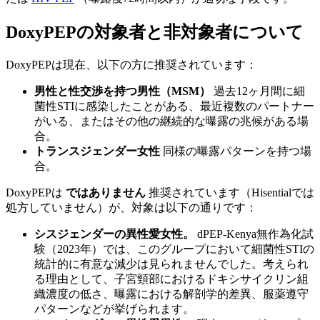
DoxyPEPの対象者と非対象者について
DoxyPEPは現在、以下の方に推奨されています：
男性と性交渉を持つ男性（MSM）
過去12ヶ月間に細
菌性STIに感染したことがある、最近複数のパートナー
がいる、またはその他の継続的な曝露の兆候がある場
合。
トランスジェンダー女性
同様の曝露パターンを持つ場
合。
DoxyPEPは
ではありません
推奨されています（Hisentialでは
処方していません）が、対象は以下の通りです：
シスジェンダーの異性愛女性。
dPEP-Kenya無作為化試
験（2023年）では、このグループにおいて細菌性STIの
統計的に有意な減少は見られませんでした。考えられ
る理由として、子宮頸部におけるドキシサイクリン組
織濃度の低さ、曝露における解剖学的差異、服薬遵守
パターンなどが挙げられます。