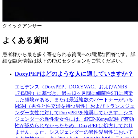
クイックアンサー
よくある質問
患者様から最も多く寄せられる質問への簡潔な回答です。詳
細な臨床情報は以下のFAQセクションをご覧ください。
DoxyPEPはどのような人に適していますか？
エビデンス（DoxyPEP、DOXYVAC、およびANRS
174試験）に基づき、過去12ヶ月間に細菌性STIに感染
した経験がある、または最近複数のパートナーがいる
MSM（男性と性交渉を持つ男性）およびトランスジェ
ンダー女性に対してDoxyPEPを推奨しています。シス
ジェンダーの異性愛女性には、dPEP-Kenya試験で有効
性が認められなかったため、DoxyPEPは処方しており
ません。また、シスジェンダーの異性愛男性において