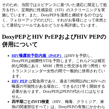
そのため、当院ではエビデンスに基づいた適応に限定して処
方を行い、定期的に性感染症（STI）のスクリーニングを実
施しています。また、DoxyPEPを漫然と継続するのではな
く、フォローアップのたびに、それがお客様にとって依然と
して適切なツールであるかどうかを再評価しています。
DoxyPEPとHIV PrEPおよびHIV PEPの
併用について
HIV曝露前予防内服（PrEP）
はHIVを予防し、
DoxyPEPは細菌性STIを予防します。これら2つは補完
的な関係にあり、MSM（男性と性交渉を持つ男性）や
トランスジェンダー女性の間で一般的に併用されてい
ます。
HIV PEP
は緊急用であり、過去72時間以内にHIVへの
曝露の可能性がある場合に、できるだけ早く開始する
必要があります。DoxyPEPはPEPの代わりにはなりま
せん。
四半期ごとのSTI検査
（HIV、梅毒、クラミジア、淋
病の関連部位すべて）は、DoxyPEPの有無にかかわら