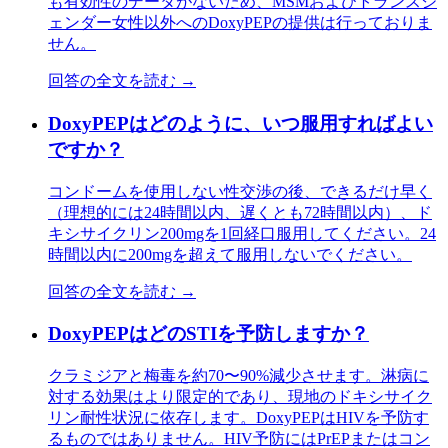
も有効性のデータがないため、MSMおよびトランスジ
ェンダー女性以外へのDoxyPEPの提供は行っておりま
せん。
回答の全文を読む →
DoxyPEPはどのように、いつ服用すればよい
ですか？
コンドームを使用しない性交渉の後、できるだけ早く
（理想的には24時間以内、遅くとも72時間以内）、ド
キシサイクリン200mgを1回経口服用してください。24
時間以内に200mgを超えて服用しないでください。
回答の全文を読む →
DoxyPEPはどのSTIを予防しますか？
クラミジアと梅毒を約70〜90%減少させます。淋病に
対する効果はより限定的であり、現地のドキシサイク
リン耐性状況に依存します。DoxyPEPはHIVを予防す
るものではありません。HIV予防にはPrEPまたはコン