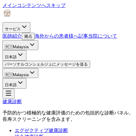
メインコンテンツへスキップ
サービス
医師紹介
海外からの患者様へ
記事
当院について
拠点
🇲🇾
Malaysia
日本語
パーソナルコンシェルジュにメッセージを送る
🇲🇾
Malaysia
日本語
健康診断
予防的かつ積極的な健康評価のための包括的な診断パネル。
長寿スクリーニングを含みます。
エグゼクティブ健康診断