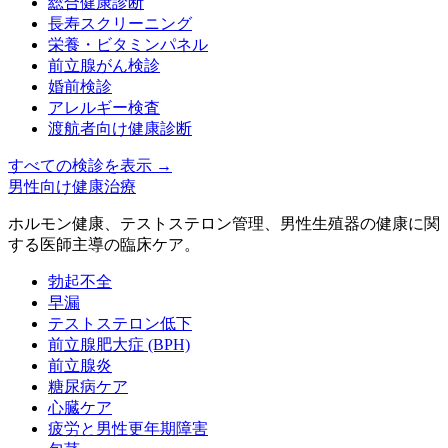
総合健康診断
長寿スクリーニング
栄養・ビタミンパネル
前立腺がん検診
婚前検診
アレルギー検査
渡航者向け健康診断
すべての検診を表示
→
男性向け健康治療
ホルモン健康、テストステロン管理、男性生殖器の健康に関
する医師主導の臨床ケア。
勃起不全
早漏
テストステロン低下
前立腺肥大症 (BPH)
前立腺炎
糖尿病ケア
心臓ケア
疲労と男性更年期障害