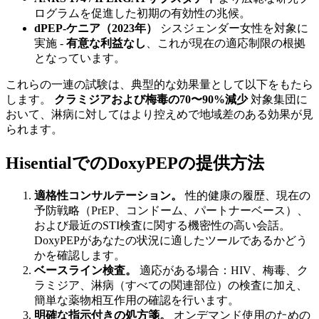
ログラムを促進した初期の有効性の兆候。
dPEP-ケニア（2023年）
シスジェンダー女性を対象に
実施 -
有意な利益なし
、これが現在の適応制限の根拠
となっています。
これらの一連の試験は、典型的な効果量として以下をもたら
します。
クラミジアおよび梅毒の70〜90%減少
対象集団に
おいて、淋病に対してはより控えめで地域差のある効果が見
られます。
HisentialでのDoxyPEPの提供方法
適格性コンサルテーション。
性的健康の履歴、現在の
予防戦略（PrEP、コンドーム、パートナーベース）、
および最近のSTI検査に関する機密性の高い会話。
DoxyPEPがあなたの状況に適したツールであるかどう
かを確認します。
ベースライン検査。
適応がある場合：HIV、梅毒、ク
ラミジア、淋病（すべての関連部位）の検査に加え、
簡単な薬物相互作用の確認を行います。
明確な指示付きの処方箋。
オンデマンド使用のための