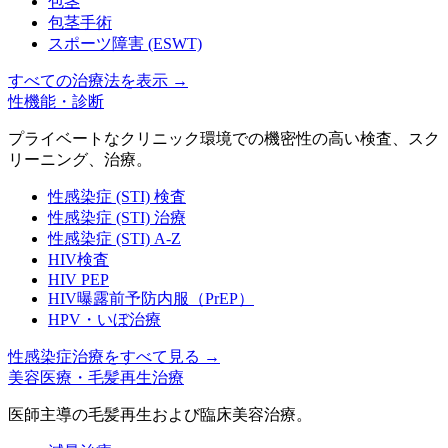
包茎
包茎手術
スポーツ障害 (ESWT)
すべての治療法を表示
→
性機能・診断
プライベートなクリニック環境での機密性の高い検査、スク
リーニング、治療。
性感染症 (STI) 検査
性感染症 (STI) 治療
性感染症 (STI) A-Z
HIV検査
HIV PEP
HIV曝露前予防内服（PrEP）
HPV・いぼ治療
性感染症治療をすべて見る
→
美容医療・毛髪再生治療
医師主導の毛髪再生および臨床美容治療。