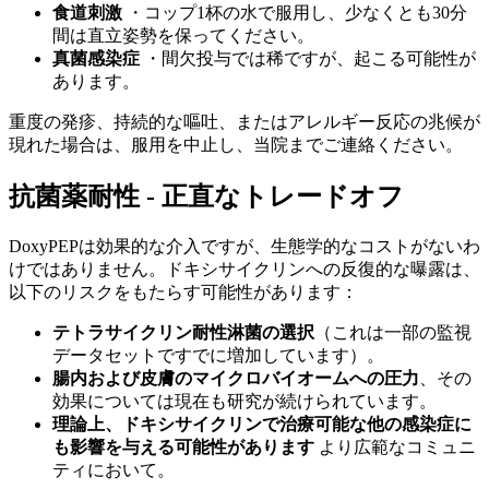
食道刺激
・コップ1杯の水で服用し、少なくとも30分
間は直立姿勢を保ってください。
真菌感染症
・間欠投与では稀ですが、起こる可能性が
あります。
重度の発疹、持続的な嘔吐、またはアレルギー反応の兆候が
現れた場合は、服用を中止し、当院までご連絡ください。
抗菌薬耐性 - 正直なトレードオフ
DoxyPEPは効果的な介入ですが、生態学的なコストがないわ
けではありません。ドキシサイクリンへの反復的な曝露は、
以下のリスクをもたらす可能性があります：
テトラサイクリン耐性淋菌の選択
（これは一部の監視
データセットですでに増加しています）。
腸内および皮膚のマイクロバイオームへの圧力
、その
効果については現在も研究が続けられています。
理論上、ドキシサイクリンで治療可能な他の感染症に
も影響を与える可能性があります
より広範なコミュニ
ティにおいて。