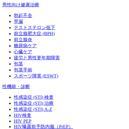
男性向け健康治療
勃起不全
早漏
テストステロン低下
前立腺肥大症 (BPH)
前立腺炎
糖尿病ケア
心臓ケア
疲労と男性更年期障害
包茎
包茎手術
スポーツ障害 (ESWT)
性機能・診断
性感染症 (STI) 検査
性感染症 (STI) 治療
性感染症 (STI) A-Z
HIV検査
HIV PEP
HIV曝露前予防内服（PrEP）