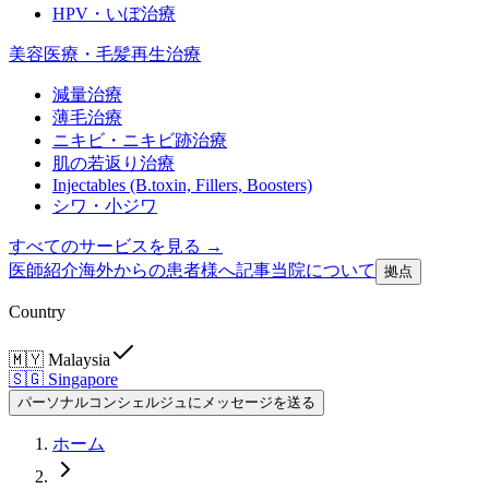
HPV・いぼ治療
美容医療・毛髪再生治療
減量治療
薄毛治療
ニキビ・ニキビ跡治療
肌の若返り治療
Injectables (B.toxin, Fillers, Boosters)
シワ・小ジワ
すべてのサービスを見る →
医師紹介
海外からの患者様へ
記事
当院について
拠点
Country
🇲🇾
Malaysia
🇸🇬
Singapore
パーソナルコンシェルジュにメッセージを送る
ホーム