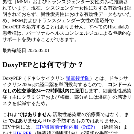
男性（MSM）およびトランスジェンダー女性のみに推奨さ
れています。現在、シスジェンダー女性に対する有効性は証
明されておらず、異性愛男性における有効性データもないた
め、MSMおよびトランスジェンダー女性の適応外で
DoxyPEPを処方することはありません。すべてのHisentialの
患者様は、パーソナルヘルスコンシェルジュによる包括的な
サポートを受けることができます。
最終確認日
2026-05-01
DoxyPEPとは何ですか？
DoxyPEP（ドキシサイクリン
曝露後予防
）とは、ドキシサ
イクリン200mgの経口薬を単回投与するもので、
コンドーム
なしの性交渉後24〜72時間以内に服用します
、細菌性性感染
症（主にクラミジアおよび梅毒、部分的には淋病）の感染リ
スクを低減するため。
これは
ではありません
活動性感染症の治療薬ではなく、ま
た
ではありません
HIVを予防するものではありません。
HIV予防には、
HIV曝露前予防内服（PrEP）
（継続的）ま
たは
HIV PEP
（曝露後72時間以内）が適切な手段です。