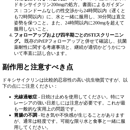
ドキシサイクリン200mgの処方。書面によるガイダン
ス：コンドームなしの性交渉から24時間以内（遅くと
も72時間以内）に、水と一緒に服用し、30分間は直立
姿勢を保つこと。また、24時間以内に200mgを超えて
服用しないこと。
フォローアップおよび四半期ごとのSTIスクリーニン
グ。
既存のPrEPフォローアップと併せて確認し、抗菌
薬耐性に関する考慮事項と、継続が適切かどうかにつ
いて率直に話し合います。
副作用と注意すべき点
ドキシサイクリンは比較的忍容性の高い抗生物質ですが、以
下の点にご注意ください：
光線過敏症
- 日焼け止めを使用してください。特にマ
レーシアの強い日差しには注意が必要です。これが最
も一般的な実用上の問題です。
胃腸の不調
- 吐き気や不快感が生じることがあります
が、通常は軽度です。可能な限り水と食事と一緒に服
用してください。