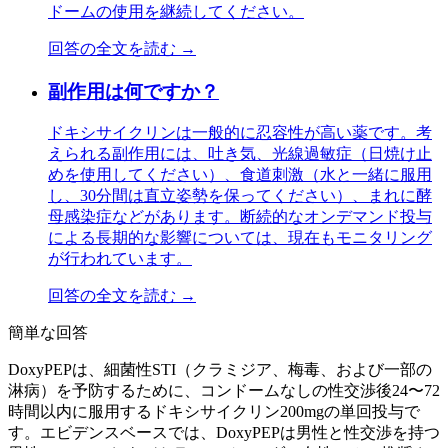
ドームの使用を継続してください。
回答の全文を読む →
副作用は何ですか？
ドキシサイクリンは一般的に忍容性が高い薬です。考
えられる副作用には、吐き気、光線過敏症（日焼け止
めを使用してください）、食道刺激（水と一緒に服用
し、30分間は直立姿勢を保ってください）、まれに酵
母感染症などがあります。断続的なオンデマンド投与
による長期的な影響については、現在もモニタリング
が行われています。
回答の全文を読む →
簡単な回答
DoxyPEPは、細菌性STI（クラミジア、梅毒、および一部の
淋病）を予防するために、コンドームなしの性交渉後24〜72
時間以内に服用するドキシサイクリン200mgの単回投与で
す。エビデンスベースでは、DoxyPEPは男性と性交渉を持つ