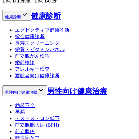
Live Different · Live Better
健康診断
健康診断
エグゼクティブ健康診断
総合健康診断
長寿スクリーニング
栄養・ビタミンパネル
前立腺がん検診
婚前検診
アレルギー検査
渡航者向け健康診断
男性向け健康治療
男性向け健康治療
勃起不全
早漏
テストステロン低下
前立腺肥大症 (BPH)
前立腺炎
糖尿病ケア