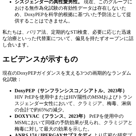
シスジェンダーの異性愛男性。
現在、このグループに
おける無作為化試験の有効性データは存在しないた
め、DoxyPEPを科学的根拠に基づいた予防法として提
供することはできません。
私たちは、バリア法、定期的なSTI検査、必要に応じた迅速
な治療といった代替案について、偏見を持たずオープンに話
し合います。
エビデンスが示すもの
現在のDoxyPEPガイダンスを支える3つの画期的なランダム
化試験：
DoxyPEP（サンフランシスコ／シアトル、2023年）
HIV PrEPを使用中またはHIV陽性のMSMおよびトラン
スジェンダー女性において、クラミジア、梅毒、淋病
の合計で約65%の減少。
DOXYVAC（フランス、2023年）
PrEPを使用中の
MSMにおいて同様の予防効果が見られ、クラミジアと
梅毒に対して最大の効果を示した。
ANRS 174 / IPERGAYサブスタディ
より広範な研究プ