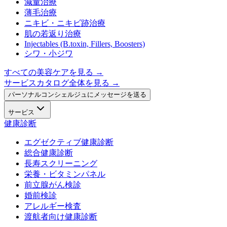
減量治療
薄毛治療
ニキビ・ニキビ跡治療
肌の若返り治療
Injectables (B.toxin, Fillers, Boosters)
シワ・小ジワ
すべての美容ケアを見る
→
サービスカタログ全体を見る →
パーソナルコンシェルジュにメッセージを送る
サービス
健康診断
エグゼクティブ健康診断
総合健康診断
長寿スクリーニング
栄養・ビタミンパネル
前立腺がん検診
婚前検診
アレルギー検査
渡航者向け健康診断