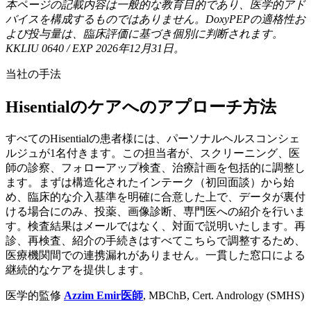
本ページの記載内容は一般的な教育目的であり、医学的アド
バイスを構成するものではありません。DoxyPEPの適格性お
よび投与量は、臨床評価に基づき個別に判断されます。
KKLIU 0640 / EXP 2026年12月31日。
当社の手法
Hisentialのケアへのアプローチ方法
すべてのHisentialの患者様には、パーソナルヘルスコンシェ
ルジュが1名付きます。この担当者が、スクリーニング、医
師の診察、フォローアップ検査、治療計画を包括的に調整し
ます。まずは構造化されたインテーク（初回面談）から始
め、臨床的な介入基準を明確に合意した上で、データが裏付
ける場合にのみ、投薬、画像診断、専門医への紹介を行いま
す。検査結果はメールではなく、対面で説明いたします。再
診、再検査、紹介の手続きはすべてこちらで調整するため、
医療機関間での連携漏れがありません。一貫した窓口による
継続的なケアを提供します。
医学的監修
Azzim Emir医師
,
MBChB, Cert. Andrology (SMHS)