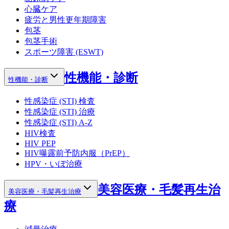
心臓ケア
疲労と男性更年期障害
包茎
包茎手術
スポーツ障害 (ESWT)
性機能・診断
性機能・診断
性感染症 (STI) 検査
性感染症 (STI) 治療
性感染症 (STI) A-Z
HIV検査
HIV PEP
HIV曝露前予防内服（PrEP）
HPV・いぼ治療
美容医療・毛髪再生治
美容医療・毛髪再生治療
療