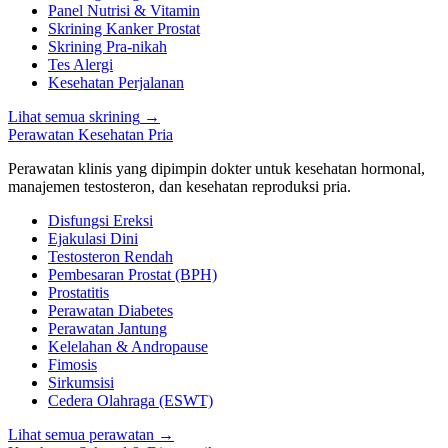
Panel Nutrisi & Vitamin
Skrining Kanker Prostat
Skrining Pra-nikah
Tes Alergi
Kesehatan Perjalanan
Lihat semua skrining
→
Perawatan Kesehatan Pria
Perawatan klinis yang dipimpin dokter untuk kesehatan hormonal,
manajemen testosteron, dan kesehatan reproduksi pria.
Disfungsi Ereksi
Ejakulasi Dini
Testosteron Rendah
Pembesaran Prostat (BPH)
Prostatitis
Perawatan Diabetes
Perawatan Jantung
Kelelahan & Andropause
Fimosis
Sirkumsisi
Cedera Olahraga (ESWT)
Lihat semua perawatan
→