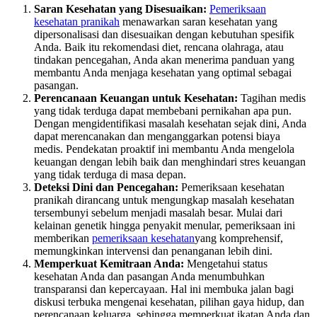
Saran Kesehatan yang Disesuaikan:
Pemeriksaan
kesehatan pranikah
menawarkan saran kesehatan yang
dipersonalisasi dan disesuaikan dengan kebutuhan spesifik
Anda. Baik itu rekomendasi diet, rencana olahraga, atau
tindakan pencegahan, Anda akan menerima panduan yang
membantu Anda menjaga kesehatan yang optimal sebagai
pasangan.
Perencanaan Keuangan untuk Kesehatan:
Tagihan medis
yang tidak terduga dapat membebani pernikahan apa pun.
Dengan mengidentifikasi masalah kesehatan sejak dini, Anda
dapat merencanakan dan menganggarkan potensi biaya
medis. Pendekatan proaktif ini membantu Anda mengelola
keuangan dengan lebih baik dan menghindari stres keuangan
yang tidak terduga di masa depan.
Deteksi Dini dan Pencegahan:
Pemeriksaan kesehatan
pranikah dirancang untuk mengungkap masalah kesehatan
tersembunyi sebelum menjadi masalah besar. Mulai dari
kelainan genetik hingga penyakit menular, pemeriksaan ini
memberikan
pemeriksaan kesehatan
yang komprehensif,
memungkinkan intervensi dan penanganan lebih dini.
Memperkuat Kemitraan Anda:
Mengetahui status
kesehatan Anda dan pasangan Anda menumbuhkan
transparansi dan kepercayaan. Hal ini membuka jalan bagi
diskusi terbuka mengenai kesehatan, pilihan gaya hidup, dan
perencanaan keluarga, sehingga memperkuat ikatan Anda dan