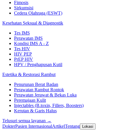
Fimosis
Sirkumsisi
Cedera Olahraga (ESWT)
Kesehatan Seksual & Diagnostik
Tes IMS
Perawatan IMS
Kondisi IMS A - Z
Tes HIV
HIV PEP
PrEP HIV
HPV / Penghapusan Kutil
Estetika & Restorasi Rambut
Penurunan Berat Badan
Perawatan Rambut Rontok
Perawatan Jerawat & Bekas Luka
Peremajaan Kulit
Injectables (B.toxin, Fillers, Boosters)
Kerutan & Garis Halus
Telusuri semua layanan →
Dokter
Pasien Internasional
Artikel
Tentang
Lokasi