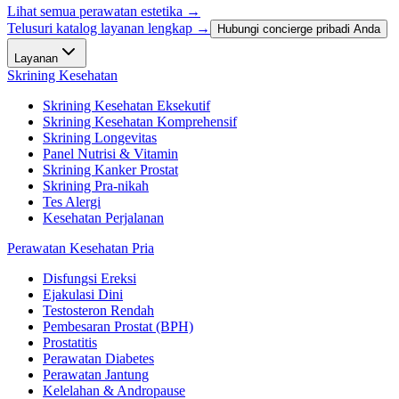
Lihat semua perawatan estetika
→
Telusuri katalog layanan lengkap →
Hubungi concierge pribadi Anda
Layanan
Skrining Kesehatan
Skrining Kesehatan Eksekutif
Skrining Kesehatan Komprehensif
Skrining Longevitas
Panel Nutrisi & Vitamin
Skrining Kanker Prostat
Skrining Pra-nikah
Tes Alergi
Kesehatan Perjalanan
Perawatan Kesehatan Pria
Disfungsi Ereksi
Ejakulasi Dini
Testosteron Rendah
Pembesaran Prostat (BPH)
Prostatitis
Perawatan Diabetes
Perawatan Jantung
Kelelahan & Andropause