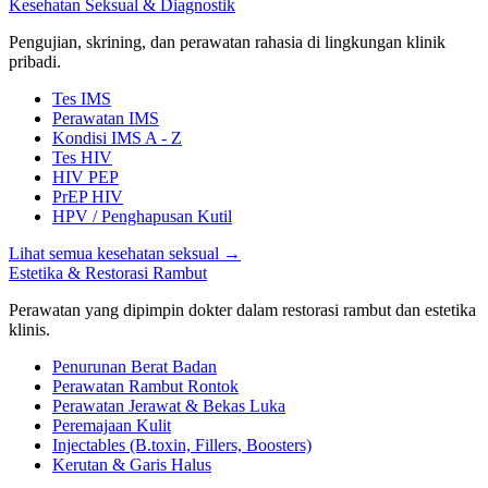
Kesehatan Seksual & Diagnostik
Pengujian, skrining, dan perawatan rahasia di lingkungan klinik
pribadi.
Tes IMS
Perawatan IMS
Kondisi IMS A - Z
Tes HIV
HIV PEP
PrEP HIV
HPV / Penghapusan Kutil
Lihat semua kesehatan seksual
→
Estetika & Restorasi Rambut
Perawatan yang dipimpin dokter dalam restorasi rambut dan estetika
klinis.
Penurunan Berat Badan
Perawatan Rambut Rontok
Perawatan Jerawat & Bekas Luka
Peremajaan Kulit
Injectables (B.toxin, Fillers, Boosters)
Kerutan & Garis Halus