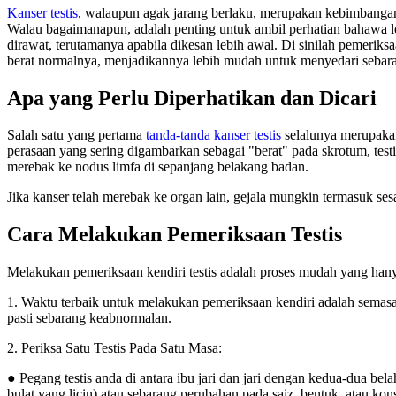
Kanser testis
, walaupun agak jarang berlaku, merupakan kebimbangan 
Walau bagaimanapun, adalah penting untuk ambil perhatian bahawa lela
dirawat, terutamanya apabila dikesan lebih awal. Di sinilah pemerik
berat normalnya, menjadikannya lebih mudah untuk menyedari sebar
Apa yang Perlu Diperhatikan dan Dicari
Salah satu yang pertama
tanda-tanda kanser testis
selalunya merupakan
perasaan yang sering digambarkan sebagai "berat" pada skrotum, test
merebak ke nodus limfa di sepanjang belakang badan.
Jika kanser telah merebak ke organ lain, gejala mungkin termasuk sesa
Cara Melakukan Pemeriksaan Testis
Melakukan pemeriksaan kendiri testis adalah proses mudah yang han
1. Waktu terbaik untuk melakukan pemeriksaan kendiri adalah semas
pasti sebarang keabnormalan.
2. Periksa Satu Testis Pada Satu Masa:
● Pegang testis anda di antara ibu jari dan jari dengan kedua-dua bel
bulat yang licin) atau sebarang perubahan pada saiz, bentuk, atau konsi