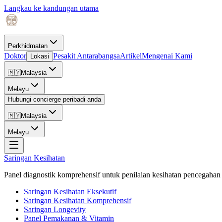
Langkau ke kandungan utama
Perkhidmatan
Doktor
Pesakit Antarabangsa
Artikel
Mengenai Kami
Lokasi
🇲🇾
Malaysia
Melayu
Hubungi concierge peribadi anda
🇲🇾
Malaysia
Melayu
Saringan Kesihatan
Panel diagnostik komprehensif untuk penilaian kesihatan pencegahan 
Saringan Kesihatan Eksekutif
Saringan Kesihatan Komprehensif
Saringan Longevity
Panel Pemakanan & Vitamin