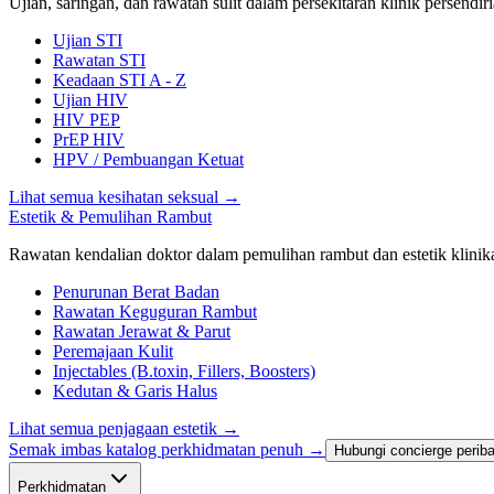
Ujian, saringan, dan rawatan sulit dalam persekitaran klinik persendiri
Ujian STI
Rawatan STI
Keadaan STI A - Z
Ujian HIV
HIV PEP
PrEP HIV
HPV / Pembuangan Ketuat
Lihat semua kesihatan seksual
→
Estetik & Pemulihan Rambut
Rawatan kendalian doktor dalam pemulihan rambut dan estetik klinika
Penurunan Berat Badan
Rawatan Keguguran Rambut
Rawatan Jerawat & Parut
Peremajaan Kulit
Injectables (B.toxin, Fillers, Boosters)
Kedutan & Garis Halus
Lihat semua penjagaan estetik
→
Semak imbas katalog perkhidmatan penuh →
Hubungi concierge perib
Perkhidmatan