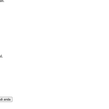
an.
l.
adi anda