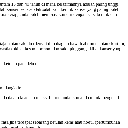
ntara 15 dan 40 tahun di mana kelazimannya adalah paling tinggi.
h kanser testis adalah salah satu bentuk kanser yang paling boleh
ecara kerap, anda boleh membiasakan diri dengan saiz, bentuk dan
 tajam atau sakit berdenyut di bahagian bawah abdomen atau skrotum,
mastia) akibat kesan hormon, dan sakit pinggang akibat kanser yang
u ketulan pada leher.
mi langkah:
berada dalam keadaan relaks. Ini memudahkan anda untuk mengenal
n rasa jika terdapat sebarang ketulan keras atau nodul (pertumbuhan
 sakit apabila disentuh.