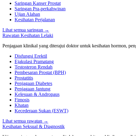
Saringan Kanser Prostat
Saringan Pra-perkahwinan
Ujian Alahan
Kesihatan Perjalanan
Lihat semua saringan
→
Rawatan Kesihatan Lelaki
Penjagaan klinikal yang diterajui doktor untuk kesihatan hormon, peng
Disfungsi Erektil
Ejakulasi Pramatang
Testosteron Rendah
Pembesaran Prostat (BPH)
Prostatitis
Penjagaan Diabetes
Penjagaan Jantung
Kelesuan & Andropaus
Fimosis
Khatan
Kecederaan Sukan (ESWT)
Lihat semua rawatan
→
Kesihatan Seksual & Diagnostik