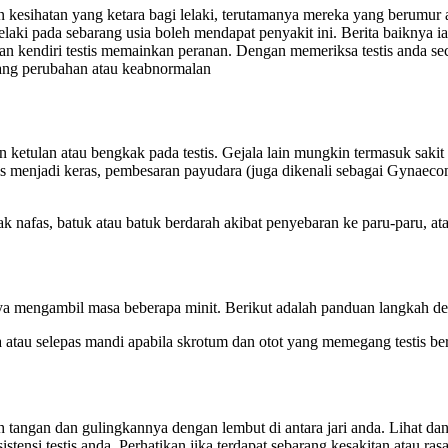
kesihatan yang ketara bagi lelaki, terutamanya mereka yang berumur a
ki pada sebarang usia boleh mendapat penyakit ini. Berita baiknya iala
saan kendiri testis memainkan peranan. Dengan memeriksa testis anda s
ang perubahan atau keabnormalan
 ketulan atau bengkak pada testis. Gejala lain mungkin termasuk sakit
is menjadi keras, pembesaran payudara (juga dikenali sebagai Gynaeco
k nafas, batuk atau batuk berdarah akibat penyebaran ke paru-paru, ata
ya mengambil masa beberapa minit. Berikut adalah panduan langkah de
a atau selepas mandi apabila skrotum dan otot yang memegang testis 
ah tangan dan gulingkannya dengan lembut di antara jari anda. Lihat da
stensi testis anda. Perhatikan jika terdapat sebarang kesakitan atau rasa