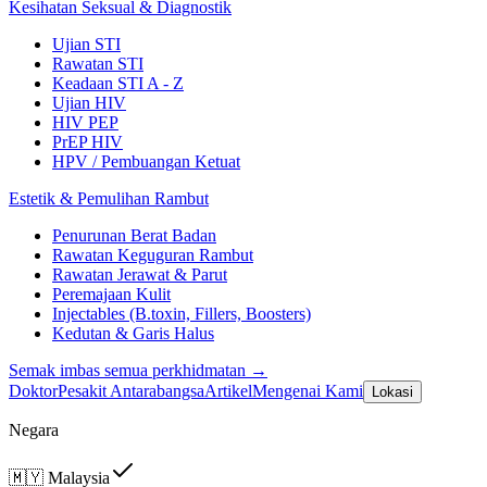
Kesihatan Seksual & Diagnostik
Ujian STI
Rawatan STI
Keadaan STI A - Z
Ujian HIV
HIV PEP
PrEP HIV
HPV / Pembuangan Ketuat
Estetik & Pemulihan Rambut
Penurunan Berat Badan
Rawatan Keguguran Rambut
Rawatan Jerawat & Parut
Peremajaan Kulit
Injectables (B.toxin, Fillers, Boosters)
Kedutan & Garis Halus
Semak imbas semua perkhidmatan →
Doktor
Pesakit Antarabangsa
Artikel
Mengenai Kami
Lokasi
Negara
🇲🇾
Malaysia