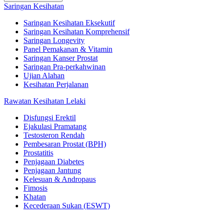
Saringan Kesihatan
Saringan Kesihatan Eksekutif
Saringan Kesihatan Komprehensif
Saringan Longevity
Panel Pemakanan & Vitamin
Saringan Kanser Prostat
Saringan Pra-perkahwinan
Ujian Alahan
Kesihatan Perjalanan
Rawatan Kesihatan Lelaki
Disfungsi Erektil
Ejakulasi Pramatang
Testosteron Rendah
Pembesaran Prostat (BPH)
Prostatitis
Penjagaan Diabetes
Penjagaan Jantung
Kelesuan & Andropaus
Fimosis
Khatan
Kecederaan Sukan (ESWT)