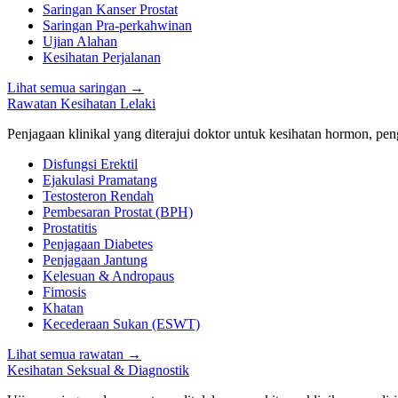
Saringan Kanser Prostat
Saringan Pra-perkahwinan
Ujian Alahan
Kesihatan Perjalanan
Lihat semua saringan
→
Rawatan Kesihatan Lelaki
Penjagaan klinikal yang diterajui doktor untuk kesihatan hormon, peng
Disfungsi Erektil
Ejakulasi Pramatang
Testosteron Rendah
Pembesaran Prostat (BPH)
Prostatitis
Penjagaan Diabetes
Penjagaan Jantung
Kelesuan & Andropaus
Fimosis
Khatan
Kecederaan Sukan (ESWT)
Lihat semua rawatan
→
Kesihatan Seksual & Diagnostik