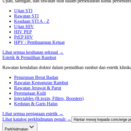
Ujian, saringan, dan rawatan sulit dalam persekitaran klinik persendiri
Ujian STI
Rawatan STI
Keadaan STI A - Z
Ujian HIV
HIV PEP
PrEP HIV
HPV / Pembuangan Ketuat
Lihat semua kesihatan seksual
→
Estetik & Pemulihan Rambut
Rawatan kendalian doktor dalam pemulihan rambut dan estetik klinika
Penurunan Berat Badan
Rawatan Keguguran Rambut
Rawatan Jerawat & Parut
Peremajaan Kulit
Injectables (B.toxin, Fillers, Boosters)
Kedutan & Garis Halus
Lihat semua penjagaan estetik
→
Lihat katalog perkhidmatan penuh →
Hantar mesej kepada concierge p
Perkhidmatan