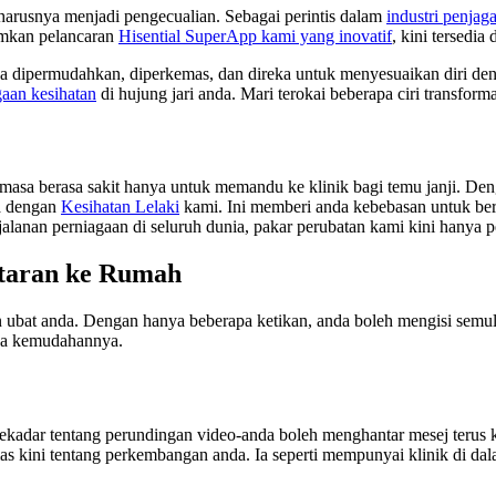
harusnya menjadi pengecualian. Sebagai perintis dalam
industri penjag
umkan pelancaran
Hisential SuperApp kami yang inovatif
, kini tersedia
a dipermudahkan, diperkemas, dan direka untuk menyesuaikan diri de
aan kesihatan
di hujung jari anda. Mari terokai beberapa ciri transforma
emasa berasa sakit hanya untuk memandu ke klinik bagi temu janji. De
da dengan
Kesihatan Lelaki
kami. Ini memberi anda kebebasan untuk ber
alanan perniagaan di seluruh dunia, pakar perubatan kami kini hanya pe
ntaran ke Rumah
at anda. Dengan hanya beberapa ketikan, anda boleh mengisi semula
haja kemudahannya.
kadar tentang perundingan video-anda boleh menghantar mesej terus k
 kini tentang perkembangan anda. Ia seperti mempunyai klinik di dal