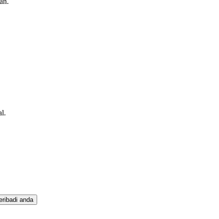
an.
l.
eribadi anda