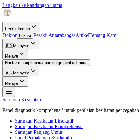
Langkau ke kandungan utama
Perkhidmatan
Doktor
Pesakit Antarabangsa
Artikel
Tentang Kami
Lokasi
🇲🇾
Malaysia
Melayu
Hantar mesej kepada concierge peribadi anda
🇲🇾
Malaysia
Melayu
Saringan Kesihatan
Panel diagnostik komprehensif untuk penilaian kesihatan pencegahan 
Saringan Kesihatan Eksekutif
Saringan Kesihatan Komprehensif
Saringan Panjang Umur
Panel Pemakanan & Vitamin