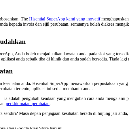
embosankan. The
Hisential SuperApp kami yang inovatif
menghapuskan p
anda kepada invois dan sijil perubatan, semuanya boleh diakses mengik
mudahkan
perApp, Anda boleh menjadualkan lawatan anda pada slot yang tersedi
kasi anda sebaik tiba di klinik dan anda sudah bersedia. Tiada lagi
atan
n kesihatan anda. Hisential SuperApp menawarkan perpustakaan yan
ubatan tertentu, aplikasi ini sedia membantu anda.
sa—ia adalah pengubah keadaan yang mengubah cara anda mengalami penj
aan
perkhidmatan perubatan
.
endiri? Masa depan penjagaan kesihatan berada di hujung jari anda,
re atau Google Play Store hari ini.