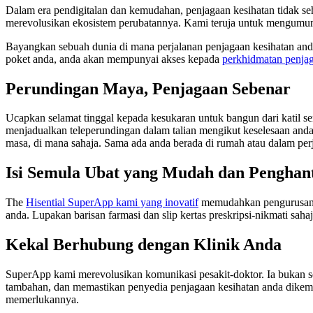
Dalam era pendigitalan dan kemudahan, penjagaan kesihatan tidak se
merevolusikan ekosistem perubatannya. Kami teruja untuk mengum
Bayangkan sebuah dunia di mana perjalanan penjagaan kesihatan and
poket anda, anda akan mempunyai akses kepada
perkhidmatan penjag
Perundingan Maya, Penjagaan Sebenar
Ucapkan selamat tinggal kepada kesukaran untuk bangun dari katil s
menjadualkan teleperundingan dalam talian mengikut keselesaan an
masa, di mana sahaja. Sama ada anda berada di rumah atau dalam perj
Isi Semula Ubat yang Mudah dan Pengha
The
Hisential SuperApp kami yang inovatif
memudahkan pengurusan ub
anda. Lupakan barisan farmasi dan slip kertas preskripsi-nikmati sa
Kekal Berhubung dengan Klinik Anda
SuperApp kami merevolusikan komunikasi pesakit-doktor. Ia bukan se
tambahan, dan memastikan penyedia penjagaan kesihatan anda dikemas
memerlukannya.