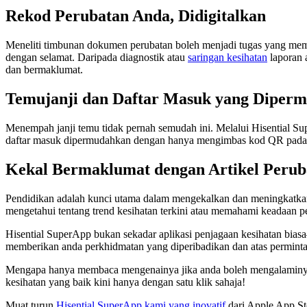
Rekod Perubatan Anda, Didigitalkan
Meneliti timbunan dokumen perubatan boleh menjadi tugas yang m
dengan selamat. Daripada diagnostik atau
saringan kesihatan
laporan 
dan bermaklumat.
Temujanji dan Daftar Masuk yang Diper
Menempah janji temu tidak pernah semudah ini. Melalui Hisential Su
daftar masuk dipermudahkan dengan hanya mengimbas kod QR pada apli
Kekal Bermaklumat dengan Artikel Perub
Pendidikan adalah kunci utama dalam mengekalkan dan meningkatka
mengetahui tentang trend kesihatan terkini atau memahami keadaan per
Hisential SuperApp bukan sekadar aplikasi penjagaan kesihatan bia
memberikan anda perkhidmatan yang diperibadikan dan atas permint
Mengapa hanya membaca mengenainya jika anda boleh mengalaminya s
kesihatan yang baik kini hanya dengan satu klik sahaja!
Muat turun
Hisential SuperApp kami yang inovatif
dari Apple App Sto