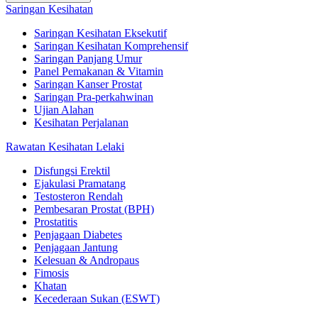
Saringan Kesihatan
Saringan Kesihatan Eksekutif
Saringan Kesihatan Komprehensif
Saringan Panjang Umur
Panel Pemakanan & Vitamin
Saringan Kanser Prostat
Saringan Pra-perkahwinan
Ujian Alahan
Kesihatan Perjalanan
Rawatan Kesihatan Lelaki
Disfungsi Erektil
Ejakulasi Pramatang
Testosteron Rendah
Pembesaran Prostat (BPH)
Prostatitis
Penjagaan Diabetes
Penjagaan Jantung
Kelesuan & Andropaus
Fimosis
Khatan
Kecederaan Sukan (ESWT)