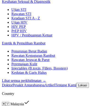
Kesihatan Seksual & Diagnostik
Ujian STI
Rawatan STI
Keadaan STI A - Z
Ujian HIV
HIV PEP
PrEP HIV
HPV / Pembuangan Ketuat
Estetik & Pemulihan Rambut
Penurunan Berat Badan
Rawatan Keguguran Rambut
Rawatan Jerawat & Parut
Peremajaan Kulit
Injectables (B.toxin, Fillers, Boosters)
Kedutan & Garis Halus
Lihat semua perkhidmatan →
Doktor
Pesakit Antarabangsa
Artikel
Tentang Kami
Lokasi
Country
🇲🇾
Malaysia