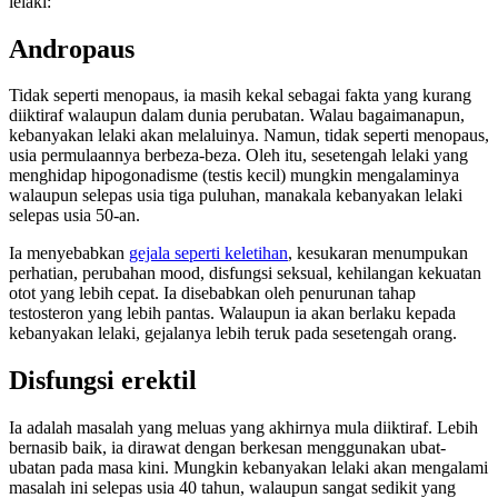
lelaki:
Andropaus
Tidak seperti menopaus, ia masih kekal sebagai fakta yang kurang
diiktiraf walaupun dalam dunia perubatan. Walau bagaimanapun,
kebanyakan lelaki akan melaluinya. Namun, tidak seperti menopaus,
usia permulaannya berbeza-beza. Oleh itu, sesetengah lelaki yang
menghidap hipogonadisme (testis kecil) mungkin mengalaminya
walaupun selepas usia tiga puluhan, manakala kebanyakan lelaki
selepas usia 50-an.
Ia menyebabkan
gejala seperti keletihan
, kesukaran menumpukan
perhatian, perubahan mood, disfungsi seksual, kehilangan kekuatan
otot yang lebih cepat. Ia disebabkan oleh penurunan tahap
testosteron yang lebih pantas. Walaupun ia akan berlaku kepada
kebanyakan lelaki, gejalanya lebih teruk pada sesetengah orang.
Disfungsi erektil
Ia adalah masalah yang meluas yang akhirnya mula diiktiraf. Lebih
bernasib baik, ia dirawat dengan berkesan menggunakan ubat-
ubatan pada masa kini. Mungkin kebanyakan lelaki akan mengalami
masalah ini selepas usia 40 tahun, walaupun sangat sedikit yang