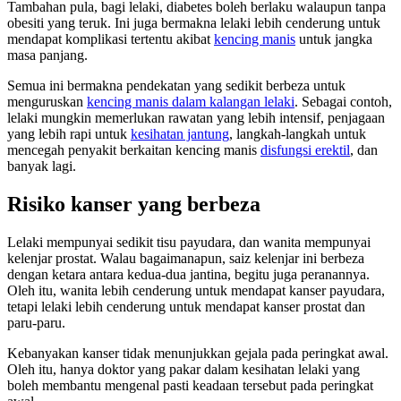
Tambahan pula, bagi lelaki, diabetes boleh berlaku walaupun tanpa
obesiti yang teruk. Ini juga bermakna lelaki lebih cenderung untuk
mendapat komplikasi tertentu akibat
kencing manis
untuk jangka
masa panjang.
Semua ini bermakna pendekatan yang sedikit berbeza untuk
menguruskan
kencing manis dalam kalangan lelaki
. Sebagai contoh,
lelaki mungkin memerlukan rawatan yang lebih intensif, penjagaan
yang lebih rapi untuk
kesihatan jantung
, langkah-langkah untuk
mencegah penyakit berkaitan kencing manis
disfungsi erektil
, dan
banyak lagi.
Risiko kanser yang berbeza
Lelaki mempunyai sedikit tisu payudara, dan wanita mempunyai
kelenjar prostat. Walau bagaimanapun, saiz kelenjar ini berbeza
dengan ketara antara kedua-dua jantina, begitu juga peranannya.
Oleh itu, wanita lebih cenderung untuk mendapat kanser payudara,
tetapi lelaki lebih cenderung untuk mendapat kanser prostat dan
paru-paru.
Kebanyakan kanser tidak menunjukkan gejala pada peringkat awal.
Oleh itu, hanya doktor yang pakar dalam kesihatan lelaki yang
boleh membantu mengenal pasti keadaan tersebut pada peringkat