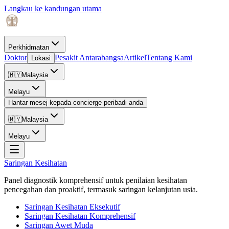
Langkau ke kandungan utama
Perkhidmatan
Doktor
Pesakit Antarabangsa
Artikel
Tentang Kami
Lokasi
🇲🇾
Malaysia
Melayu
Hantar mesej kepada concierge peribadi anda
🇲🇾
Malaysia
Melayu
Saringan Kesihatan
Panel diagnostik komprehensif untuk penilaian kesihatan
pencegahan dan proaktif, termasuk saringan kelanjutan usia.
Saringan Kesihatan Eksekutif
Saringan Kesihatan Komprehensif
Saringan Awet Muda