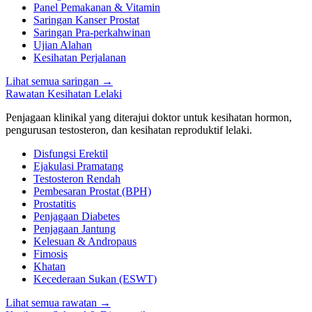
Panel Pemakanan & Vitamin
Saringan Kanser Prostat
Saringan Pra-perkahwinan
Ujian Alahan
Kesihatan Perjalanan
Lihat semua saringan
→
Rawatan Kesihatan Lelaki
Penjagaan klinikal yang diterajui doktor untuk kesihatan hormon,
pengurusan testosteron, dan kesihatan reproduktif lelaki.
Disfungsi Erektil
Ejakulasi Pramatang
Testosteron Rendah
Pembesaran Prostat (BPH)
Prostatitis
Penjagaan Diabetes
Penjagaan Jantung
Kelesuan & Andropaus
Fimosis
Khatan
Kecederaan Sukan (ESWT)
Lihat semua rawatan
→