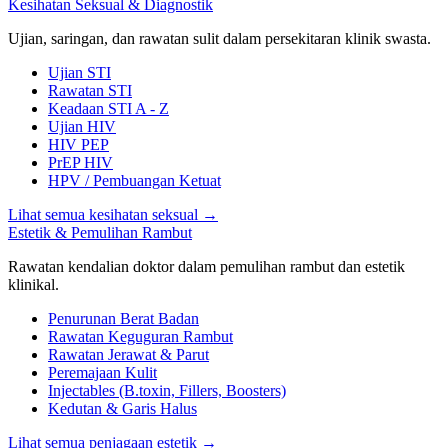
Kesihatan Seksual & Diagnostik
Ujian, saringan, dan rawatan sulit dalam persekitaran klinik swasta.
Ujian STI
Rawatan STI
Keadaan STI A - Z
Ujian HIV
HIV PEP
PrEP HIV
HPV / Pembuangan Ketuat
Lihat semua kesihatan seksual
→
Estetik & Pemulihan Rambut
Rawatan kendalian doktor dalam pemulihan rambut dan estetik
klinikal.
Penurunan Berat Badan
Rawatan Keguguran Rambut
Rawatan Jerawat & Parut
Peremajaan Kulit
Injectables (B.toxin, Fillers, Boosters)
Kedutan & Garis Halus
Lihat semua penjagaan estetik
→