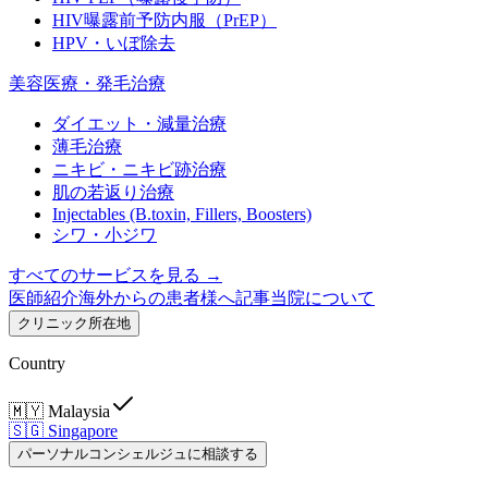
HIV曝露前予防内服（PrEP）
HPV・いぼ除去
美容医療・発毛治療
ダイエット・減量治療
薄毛治療
ニキビ・ニキビ跡治療
肌の若返り治療
Injectables (B.toxin, Fillers, Boosters)
シワ・小ジワ
すべてのサービスを見る →
医師紹介
海外からの患者様へ
記事
当院について
クリニック所在地
Country
🇲🇾
Malaysia
🇸🇬
Singapore
パーソナルコンシェルジュに相談する