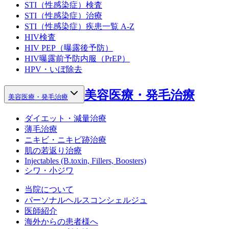
STI（性感染症）検査
STI（性感染症）治療
STI（性感染症）疾患一覧 A-Z
HIV検査
HIV PEP（曝露後予防）
HIV曝露前予防内服（PrEP）
HPV・いぼ除去
美容医療・発毛治療
美容医療・発毛治療
ダイエット・減量治療
薄毛治療
ニキビ・ニキビ跡治療
肌の若返り治療
Injectables (B.toxin, Fillers, Boosters)
シワ・小ジワ
当院について
パーソナルヘルスコンシェルジュ
医師紹介
海外からの患者様へ