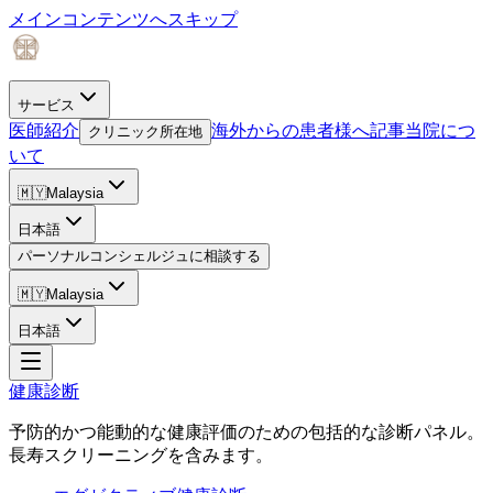
メインコンテンツへスキップ
サービス
医師紹介
海外からの患者様へ
記事
当院につ
クリニック所在地
いて
🇲🇾
Malaysia
日本語
パーソナルコンシェルジュに相談する
🇲🇾
Malaysia
日本語
健康診断
予防的かつ能動的な健康評価のための包括的な診断パネル。
長寿スクリーニングを含みます。