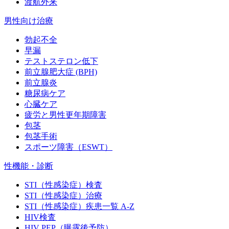
渡航外来
男性向け治療
勃起不全
早漏
テストステロン低下
前立腺肥大症 (BPH)
前立腺炎
糖尿病ケア
心臓ケア
疲労と男性更年期障害
包茎
包茎手術
スポーツ障害（ESWT）
性機能・診断
STI（性感染症）検査
STI（性感染症）治療
STI（性感染症）疾患一覧 A-Z
HIV検査
HIV PEP（曝露後予防）