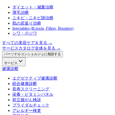
ダイエット・減量治療
薄毛治療
ニキビ・ニキビ跡治療
肌の若返り治療
Injectables (B.toxin, Fillers, Boosters)
シワ・小ジワ
すべての美容ケアを見る
→
サービスカタログ全体を見る →
パーソナルコンシェルジュに相談する
サービス
健康診断
エグゼクティブ健康診断
総合健康診断
長寿スクリーニング
栄養・ビタミンパネル
前立腺がん検診
ブライダルチェック
アレルギー検査