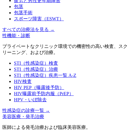
疲労と男性更年期障害
包茎
包茎手術
スポーツ障害（ESWT）
すべての治療法を見る
→
性機能・診断
プライベートなクリニック環境での機密性の高い検査、スク
リーニング、および治療。
STI（性感染症）検査
STI（性感染症）治療
STI（性感染症）疾患一覧 A-Z
HIV検査
HIV PEP（曝露後予防）
HIV曝露前予防内服（PrEP）
HPV・いぼ除去
性感染症の診療一覧
→
美容医療・発毛治療
医師による発毛治療および臨床美容医療。