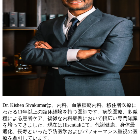
Dr. Kishen Sivakumarは、内科、血液腫瘍内科、移住者医療に
わたる11年以上の臨床経験を持つ医師です。病院医療、多職
種による患者ケア、複雑な内科症例において幅広い専門知識
を培ってきました。現在はHisentialにて、代謝健康、身体最
適化、長寿といった予防医学およびパフォーマンス重視の医
療を牽引しています。