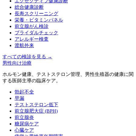
エグゼクティブ健康診断
総合健康診断
長寿スクリーニング
栄養・ビタミンパネル
前立腺がん検診
ブライダルチェック
アレルギー検査
渡航外来
すべての検診を見る
→
男性向け治療
ホルモン健康、テストステロン管理、男性生殖器の健康に関
する医師主導の臨床ケア。
勃起不全
早漏
テストステロン低下
前立腺肥大症 (BPH)
前立腺炎
糖尿病ケア
心臓ケア