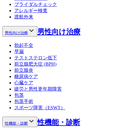
ブライダルチェック
アレルギー検査
渡航外来
男性向け治療
男性向け治療
勃起不全
早漏
テストステロン低下
前立腺肥大症 (BPH)
前立腺炎
糖尿病ケア
心臓ケア
疲労と男性更年期障害
包茎
包茎手術
スポーツ障害（ESWT）
性機能・診断
性機能・診断