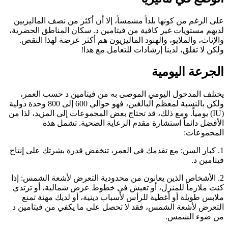
على الرغم من كونها بلداً مشمساً، إلا أن أكثر من نصف الماليزيين
لديهم مستويات غير كافية من فيتامين د. سكان المناطق الحضرية،
والإناث، والملايو، والهنود الماليزيون هم أكثر عرضة لهذا النقص.
ولكن لا تقلق، لدينا إرشادات للتعامل مع هذا!
الجرعة اليومية
يختلف المدخول اليومي الموصى به من فيتامين د حسب العمر،
ولكن بالنسبة لمعظم البالغين، فهو حوالي 600 إلى 800 وحدة دولية
(IU) يومياً. ومع ذلك، قد تحتاج بعض المجموعات إلى المزيد، لذا من
الأفضل دائماً استشارة مقدم الرعاية الصحية. تشمل هذه
المجموعات:
1. كبار السن: مع تقدمك في العمر، تنخفض قدرة بشرتك على إنتاج
فيتامين د.
2. الأشخاص الذين يعانون من محدودية التعرض لأشعة الشمس: إذا
كنت ملازماً للمنزل، أو تعيش في خطوط عرض شمالية، أو ترتدي
ملابس طويلة أو أغطية للرأس لأسباب دينية، أو لديك مهنة تمنع
التعرض لأشعة الشمس، فقد لا تحصل على ما يكفي من فيتامين د
من ضوء الشمس.