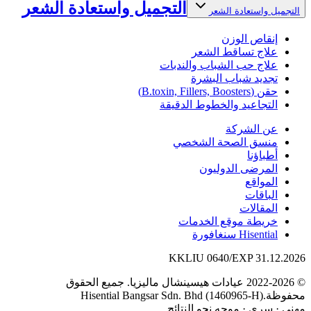
التجميل واستعادة الشعر
التجميل واستعادة الشعر
إنقاص الوزن
علاج تساقط الشعر
علاج حب الشباب والندبات
تجديد شباب البشرة
حقن (B.toxin, Fillers, Boosters)
التجاعيد والخطوط الدقيقة
عن الشركة
منسق الصحة الشخصي
أطباؤنا
المرضى الدوليون
المواقع
الباقات
المقالات
خريطة موقع الخدمات
Hisential سنغافورة
KKLIU 0640/EXP 31.12.2026
© 2022-2026 عيادات هيسينشال ماليزيا. جميع الحقوق
محفوظة.
Hisential Bangsar Sdn. Bhd (1460965-H)
مهني
·
سري
·
موجه نحو النتائج