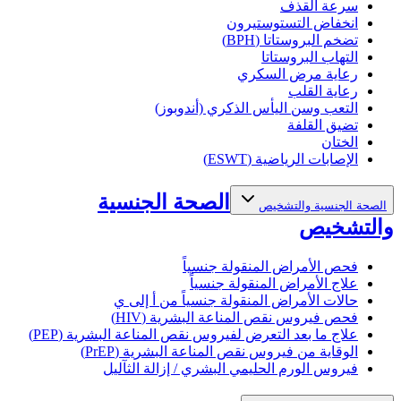
سرعة القذف
انخفاض التستوستيرون
تضخم البروستاتا (BPH)
التهاب البروستاتا
رعاية مرض السكري
رعاية القلب
التعب وسن اليأس الذكري (أندوبوز)
تضيق القلفة
الختان
الإصابات الرياضية (ESWT)
الصحة الجنسية
الصحة الجنسية والتشخيص
والتشخيص
فحص الأمراض المنقولة جنسياً
علاج الأمراض المنقولة جنسياً
حالات الأمراض المنقولة جنسياً من أ إلى ي
فحص فيروس نقص المناعة البشرية (HIV)
علاج ما بعد التعرض لفيروس نقص المناعة البشرية (PEP)
الوقاية من فيروس نقص المناعة البشرية (PrEP)
فيروس الورم الحليمي البشري / إزالة الثآليل