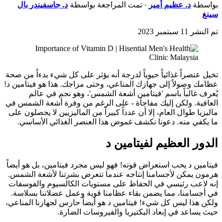
بواسطة
د.
عظيم أمير
· تمت المراجعة بواسطة
د.
جاسفيندر بال
سينغ
تم النشر
11 سبتمبر 2023
تخيل عنصراً غذائياً حيوياً لدرجة أنه يؤثر على كل شيء بدءاً من صحة
عظامك وصولاً إلى جهازك المناعي، وحتى مزاجك. هذا هو فيتامين د!
يُعرف غالباً باسم 'فيتامين أشعة الشمس'، وهو نجم في عالم
العافية. ولكن إليك مفاجأة - على الرغم من وفرة أشعة الشمس في
ماليزيا طوال العام، إلا أن عدداً كبيراً من الماليزيين لا يحصلون على
ما يكفي منه. دعونا نكشف غموض هذا العنصر الغذائي الأساسي.
الدور العظيم لفيتامين د
فيتامين د يحب استعراض قوته! فهو ليس مجرد فيتامين، بل هو أيضاً
هرمون يمكن لأجسامنا إنتاجه عندما تتعرض بشرتنا لأشعة الشمس.
إنه لاعب رئيسي في الحفاظ على مستويات الكالسيوم والفوسفات
في أجسامنا، مما يضمن بقاء عظامنا قوية وعمل عضلاتنا بسلاسة.
ولكن هذا ليس كل شيء! فيتامين د هو أيضاً حارس لجهازنا المناعي،
حيث يساعد في إبعاد البكتيريا والفيروسات الضارة.