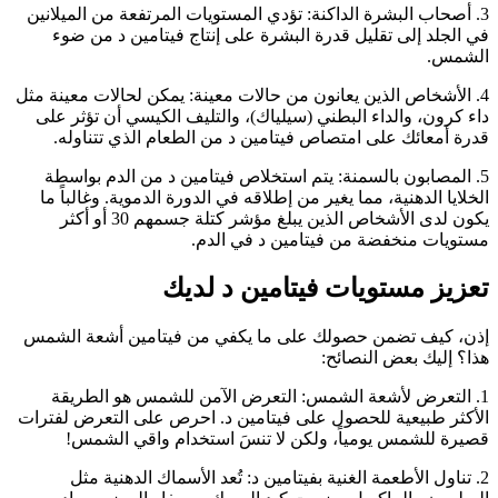
3. أصحاب البشرة الداكنة: تؤدي المستويات المرتفعة من الميلانين
في الجلد إلى تقليل قدرة البشرة على إنتاج فيتامين د من ضوء
الشمس.
4. الأشخاص الذين يعانون من حالات معينة: يمكن لحالات معينة مثل
داء كرون، والداء البطني (سيلياك)، والتليف الكيسي أن تؤثر على
قدرة أمعائك على امتصاص فيتامين د من الطعام الذي تتناوله.
5. المصابون بالسمنة: يتم استخلاص فيتامين د من الدم بواسطة
الخلايا الدهنية، مما يغير من إطلاقه في الدورة الدموية. وغالباً ما
يكون لدى الأشخاص الذين يبلغ مؤشر كتلة جسمهم 30 أو أكثر
مستويات منخفضة من فيتامين د في الدم.
تعزيز مستويات فيتامين د لديك
إذن، كيف تضمن حصولك على ما يكفي من فيتامين أشعة الشمس
هذا؟ إليك بعض النصائح:
1. التعرض لأشعة الشمس: التعرض الآمن للشمس هو الطريقة
الأكثر طبيعية للحصول على فيتامين د. احرص على التعرض لفترات
قصيرة للشمس يومياً، ولكن لا تنسَ استخدام واقي الشمس!
2. تناول الأطعمة الغنية بفيتامين د: تُعد الأسماك الدهنية مثل