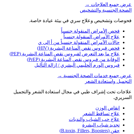
عرض جميع العلاجات
→
الصحة الجنسية والتشخيص
فحوصات وتشخيص وعلاج سري في بيئة عيادة خاصة.
فحص الأمراض المنقولة جنسياً
علاج الأمراض المنقولة جنسياً
حالات الأمراض المنقولة جنسياً من أ إلى ي
فحص فيروس نقص المناعة البشرية (HIV)
علاج ما بعد التعرض لفيروس نقص المناعة البشرية (PEP)
الوقاية من فيروس نقص المناعة البشرية (PrEP)
فيروس الورم الحليمي البشري / إزالة الثآليل
عرض جميع خدمات الصحة الجنسية
→
التجميل واستعادة الشعر
علاجات تحت إشراف طبي في مجال استعادة الشعر والتجميل
السريري.
إنقاص الوزن
علاج تساقط الشعر
علاج حب الشباب والندبات
تجديد شباب البشرة
حقن (B.toxin, Fillers, Boosters)