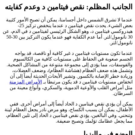
الجانب المظلم: نقص فيتامين د وعدم كفايته
عندما لا تشرق الشمس داخل أجسامنا، يمكن أن تصبح الأمور كئيبة
بعض الشيء. يحدث نقص فيتامين د عندما ينخفض تركيز 25-
هيدروكسي فيتامين د، وهو الشكل الرئيسي لفيتامين د في الدم، عن
30 نانومول/لتر. أما عدم الكفاية فهو عندما يكون التركيز بين 30-50
نانومول/لتر.
عندما تكون مستويات فيتامين د غير كافية أو ناقصة، قد يواجه
الجسم صعوبة في الحفاظ على مستويات كافية من الكالسيوم
والفوسفات، مما يؤدي إلى مجموعة متنوعة من المشاكل الصحية.
وتشمل هذه ضعف العظام (هشاشة العظام)، وضعف العضلات،
وزيادة خطر الإصابة بالكسور. وتشير الأبحاث الحديثة أيضاً إلى أن
انخفاض مستويات فيتامين د قد يكون مرتبطاً بـ
الأمراض المزمنة
مثل أمراض القلب والأوعية الدموية، والسكري، وأنواع معينة من
السرطان.
يمكن أن يؤدي نقص فيتامين د الحاد أيضاً إلى أمراض أخرى. ففي
الأطفال، يمكن أن يسبب الكساح، وهو مرض نادر يجعل العظام لينة
وتنحني. وفي البالغين، يؤدي نقص فيتامين د الحاد إلى تلين العظام،
مما يجعل عظامك تؤلمك وتصبح ضعيفة.
الوضع في ماليزيا