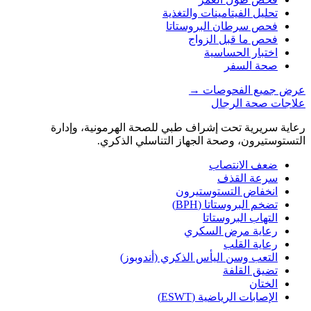
تحليل الفيتامينات والتغذية
فحص سرطان البروستاتا
فحص ما قبل الزواج
اختبار الحساسية
صحة السفر
عرض جميع الفحوصات
→
علاجات صحة الرجال
رعاية سريرية تحت إشراف طبي للصحة الهرمونية، وإدارة
التستوستيرون، وصحة الجهاز التناسلي الذكري.
ضعف الانتصاب
سرعة القذف
انخفاض التستوستيرون
تضخم البروستاتا (BPH)
التهاب البروستاتا
رعاية مرض السكري
رعاية القلب
التعب وسن اليأس الذكري (أندوبوز)
تضيق القلفة
الختان
الإصابات الرياضية (ESWT)