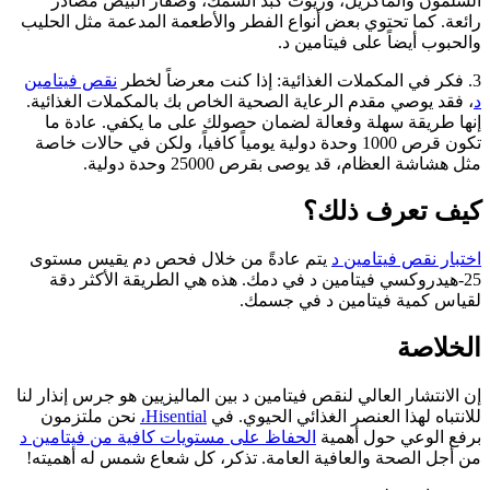
السلمون والماكريل، وزيوت كبد السمك، وصفار البيض مصادر
رائعة. كما تحتوي بعض أنواع الفطر والأطعمة المدعمة مثل الحليب
والحبوب أيضاً على فيتامين د.
3. فكر في المكملات الغذائية: إذا كنت معرضاً لخطر
نقص فيتامين
د
، فقد يوصي مقدم الرعاية الصحية الخاص بك بالمكملات الغذائية.
إنها طريقة سهلة وفعالة لضمان حصولك على ما يكفي. عادة ما
تكون قرص 1000 وحدة دولية يومياً كافياً، ولكن في حالات خاصة
مثل هشاشة العظام، قد يوصى بقرص 25000 وحدة دولية.
كيف تعرف ذلك؟
اختبار نقص فيتامين د
يتم عادةً من خلال فحص دم يقيس مستوى
25-هيدروكسي فيتامين د في دمك. هذه هي الطريقة الأكثر دقة
لقياس كمية فيتامين د في جسمك.
الخلاصة
إن الانتشار العالي لنقص فيتامين د بين الماليزيين هو جرس إنذار لنا
للانتباه لهذا العنصر الغذائي الحيوي. في
Hisential،
نحن ملتزمون
برفع الوعي حول أهمية
الحفاظ على مستويات كافية من فيتامين د
من أجل الصحة والعافية العامة. تذكر، كل شعاع شمس له أهميته!