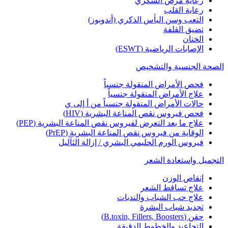
رعاية مرض السكري
رعاية القلب
التعب وسن اليأس الذكري (أندوبوز)
تضيق القلفة
الختان
الإصابات الرياضية (ESWT)
الصحة الجنسية والتشخيص
فحص الأمراض المنقولة جنسياً
علاج الأمراض المنقولة جنسياً
حالات الأمراض المنقولة جنسياً من أ إلى ي
فحص فيروس نقص المناعة البشرية (HIV)
علاج ما بعد التعرض لفيروس نقص المناعة البشرية (PEP)
الوقاية من فيروس نقص المناعة البشرية (PrEP)
فيروس الورم الحليمي البشري / إزالة الثآليل
التجميل واستعادة الشعر
إنقاص الوزن
علاج تساقط الشعر
علاج حب الشباب والندبات
تجديد شباب البشرة
حقن (B.toxin, Fillers, Boosters)
التجاعيد والخطوط الدقيقة