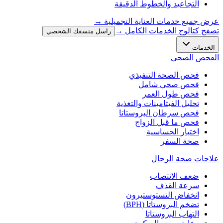
التجاعيد والخطوط الدقيقة
عرض جميع خدمات العناية التجميلية
→
تصفح كتالوج الخدمات الكامل →
راسل منسقك الشخصي
الخدمات
الفحص الصحي
فحص الصحة التنفيذي
فحص صحي شامل
فحص طول العمر
تحليل الفيتامينات والتغذية
فحص سرطان البروستاتا
فحص ما قبل الزواج
اختبار الحساسية
صحة السفر
علاجات صحة الرجال
ضعف الانتصاب
سرعة القذف
انخفاض التستوستيرون
تضخم البروستاتا (BPH)
التهاب البروستاتا