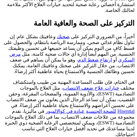
استشارة أخصائي رعاية صحية لتحديد خيارات العلاج الأكثر ملاءمة
لحالتك الخاصة.
التركيز على الصحة والعافية العامة
أخيراً، من الضروري التركيز على
صحتك
وعافيتك بشكل عام. إن
تناول نظام غذائي صحي، وممارسة الرياضة بانتظام، والحصول على
قسط كافٍ من النوم يمكن أن يساعد جميعها في تحسين وظيفتك
الجنسية. من المهم أيضاً إدارة أي حالات صحية كامنة، مثل
مرض
السكري
أو
ارتفاع ضغط الدم
، وهو ما يمكن أن يساهم في ضعف
الانتصاب. من خلال التركيز على صحتك وعافيتك العامة، يمكنك
تحسين وظائفك الجنسية والاستمتاع بحياة عاطفية أكثر إرضاءً.
في الختام، فإن طلب المساعدة المهنية من طبيب واستكشاف
مختلف
خيارات علاج ضعف الانتصاب
، مثل العلاج بالموجات
التصادمية (ESWT)، والأدوية الفموية، والمضخات المفرغة، وحقن
القضيب، يمكن أن تساعد الرجال الذين يعانون من ضعف الانتصاب
على تحسين أعراضهم والاستمتاع بحياة عاطفية أكثر إرضاءً. في
Hisential
للصحة الجنسية
عيادة في كوالالمبور
في ماليزيا، نقدم
مجموعة من علاجات ضعف الانتصاب، بما في ذلك العلاج بالموجات
التصادمية (ESWT)، ويمكن لمتخصصي الرعاية الصحية ذوي الخبرة
لدينا مساعدتك في تحديد أفضل خيارات العلاج التي تناسب
احتياجاتك.