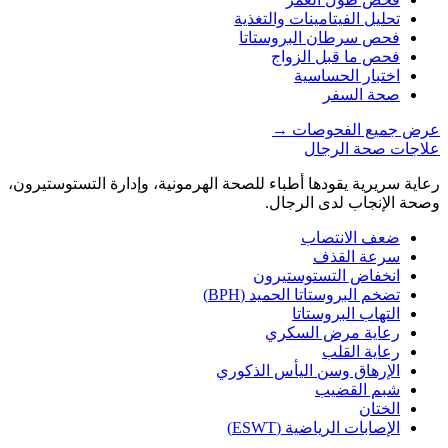
تحليل الفيتامينات والتغذية
فحص سرطان البروستاتا
فحص ما قبل الزواج
اختبار الحساسية
صحة السفر
عرض جميع الفحوصات
→
علاجات صحة الرجال
رعاية سريرية يقودها أطباء للصحة الهرمونية، وإدارة التستوستيرون،
وصحة الإنجاب لدى الرجال.
ضعف الانتصاب
سرعة القذف
انخفاض التستوستيرون
تضخم البروستاتا الحميد (BPH)
التهاب البروستاتا
رعاية مرض السكري
رعاية القلب
الإرهاق وسن اليأس الذكوري
شبم القضيب
الختان
الإصابات الرياضية (ESWT)