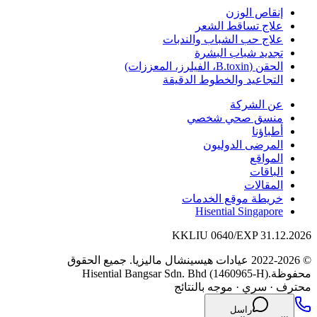
إنقاص الوزن
علاج تساقط الشعر
علاج حب الشباب والندبات
تجديد شباب البشرة
الحقن (B.toxin، الفيلرز، المعززات)
التجاعيد والخطوط الدقيقة
عن الشركة
منسق صحي شخصي
أطباؤنا
المرضى الدوليون
المواقع
الباقات
المقالات
خريطة موقع الخدمات
Hisential Singapore
KKLIU 0640/EXP 31.12.2026
© 2022-2026 عيادات هيسينشال ماليزيا. جميع الحقوق
محفوظة.
Hisential Bangsar Sdn. Bhd (1460965-H)
محترف
·
سري
·
موجه بالنتائج
راسل