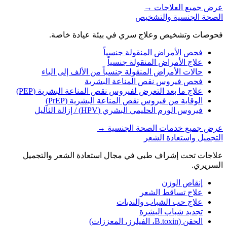
عرض جميع العلاجات
→
الصحة الجنسية والتشخيص
فحوصات وتشخيص وعلاج سري في بيئة عيادة خاصة.
فحص الأمراض المنقولة جنسياً
علاج الأمراض المنقولة جنسياً
حالات الأمراض المنقولة جنسياً من الألف إلى الياء
فحص فيروس نقص المناعة البشرية
علاج ما بعد التعرض لفيروس نقص المناعة البشرية (PEP)
الوقاية من فيروس نقص المناعة البشرية (PrEP)
فيروس الورم الحليمي البشري (HPV) / إزالة الثآليل
عرض جميع خدمات الصحة الجنسية
→
التجميل واستعادة الشعر
علاجات تحت إشراف طبي في مجال استعادة الشعر والتجميل
السريري.
إنقاص الوزن
علاج تساقط الشعر
علاج حب الشباب والندبات
تجديد شباب البشرة
الحقن (B.toxin، الفيلرز، المعززات)