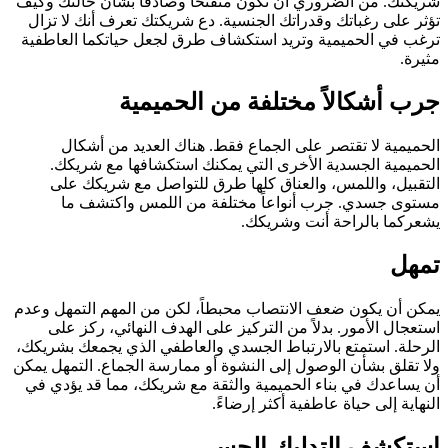
شريكتك. من الضروري أن تكون منفتحاً وصادقاً بشأن حالتك وكيف
تؤثر على رغباتك وقدراتك الجنسية. دع شريكتك تعرف أنك لا تزال
ترغب في الحميمية وتريد استكشاف طرق لجعل حياتكما العاطفية
مثيرة.
جرب أشكالاً مختلفة من الحميمية
الحميمية لا تقتصر على الجماع فقط. هناك العديد من أشكال
الحميمية الجسدية الأخرى التي يمكنك استكشافها مع شريكك.
التقبيل، واللمس، والعناق كلها طرق للتواصل مع شريكك على
مستوى جسدي. جرب أنواعاً مختلفة من اللمس واكتشف ما
يشعركما بالراحة أنت وشريكك.
تمهل
يمكن أن يكون ضعف الانتصاب محبطاً، لكن من المهم التمهل وعدم
استعجال الأمور. بدلاً من التركيز على الهدف النهائي، ركز على
الرحلة. استمتع بالارتباط الجسدي والعاطفي الذي يجمعك بشريكك،
ولا تقلق بشأن الوصول إلى النشوة أو ممارسة الجماع. التمهل يمكن
أن يساعدك في بناء الحميمية والثقة مع شريكك، مما قد يؤدي في
النهاية إلى حياة عاطفية أكثر إرضاءً.
استكشف التدليك الحسي