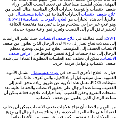
المهنية. يمكن لطبيبك مساعدتك في تحديد السبب الكامن وراء
ضعف الانتصاب والتوصية بخيارات العلاج المناسبة. هناك العديد من
علاج ضعف الانتصاب
الخيارات المتاحة في
عيادة هيسينشال
في
ماليزيا. أحد هذه الخيارات هو
العلاج بالموجات التصادمية (ESWT)
،
وهو علاج غير جراحي يستخدم موجات تصادمية منخفضة الكثافة
لتحفيز تدفق الدم إلى القضيب وتعزيز نمو أوعية دموية جديدة.
ESWT
أثبت فعاليته في
علاج ضعف الانتصاب
، حيث تشير الدراسات
إلى معدلات نجاح تصل إلى 76% لدى الرجال الذين يعانون من ضعف
الانتصاب الخفيف إلى المتوسط. العلاج غير مؤلم، ويحتاج معظم
الرجال إلى عدة جلسات لرؤية تحسن ملحوظ في
أعراض ضعف
الانتصاب
. يمكن أن يختلف عدد الجلسات المطلوبة اعتماداً على شدة
ضعف الانتصاب وعوامل فردية أخرى.
خيارات العلاج الأخرى المتاحة في
عيادة هيسينشال
تشمل الأدوية
الفموية، مثل سيلدينافيل أو تادالافيل، والتي تُعرف عادةً باسم
مثبطات PDE5. تعمل هذه الأدوية عن طريق زيادة تدفق الدم إلى
القضيب ومساعدة الرجال على تحقيق الانتصاب والحفاظ عليه. تعد
مضخات التفريغ وحقن القضيب أيضاً خيارات علاجية فعالة يمكن أن
تساعد الرجال الذين يعانون من ضعف الانتصاب.
من المهم ملاحظة أن نجاح علاجات ضعف الانتصاب يمكن أن يختلف
اعتماداً على حالة الفرد المحددة، وقد يحتاج بعض الرجال إلى مزيج
من العلاجات لرؤية تحسن كبير في أعراضهم. من الأفضل دائماً