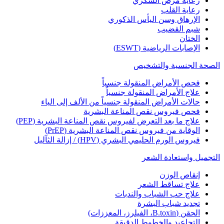
رعاية مرض السكري
رعاية القلب
الإرهاق وسن اليأس الذكوري
شبم القضيب
الختان
الإصابات الرياضية (ESWT)
الصحة الجنسية والتشخيص
فحص الأمراض المنقولة جنسياً
علاج الأمراض المنقولة جنسياً
حالات الأمراض المنقولة جنسياً من الألف إلى الياء
فحص فيروس نقص المناعة البشرية
علاج ما بعد التعرض لفيروس نقص المناعة البشرية (PEP)
الوقاية من فيروس نقص المناعة البشرية (PrEP)
فيروس الورم الحليمي البشري (HPV) / إزالة الثآليل
التجميل واستعادة الشعر
إنقاص الوزن
علاج تساقط الشعر
علاج حب الشباب والندبات
تجديد شباب البشرة
الحقن (B.toxin، الفيلرز، المعززات)
التجاعيد والخطوط الدقيقة