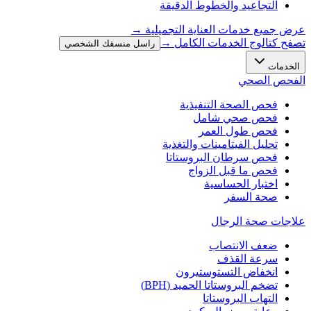
التجاعيد والخطوط الدقيقة
عرض جميع خدمات العناية التجميلية
→
تصفح كتالوج الخدمات الكامل →
راسل منسقك الشخصي
الخدمات
الفحص الصحي
فحص الصحة التنفيذية
فحص صحي شامل
فحص طول العمر
تحليل الفيتامينات والتغذية
فحص سرطان البروستاتا
فحص ما قبل الزواج
اختبار الحساسية
صحة السفر
علاجات صحة الرجال
ضعف الانتصاب
سرعة القذف
انخفاض التستوستيرون
تضخم البروستاتا الحميد (BPH)
التهاب البروستاتا