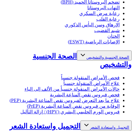
تضخم البروستاتا الحميد (BPH)
التهاب البروستاتا
رعاية مرض السكري
رعاية القلب
الإرهاق وسن اليأس الذكوري
شبم القضيب
الختان
الإصابات الرياضية (ESWT)
الصحة الجنسية
الصحة الجنسية والتشخيص
والتشخيص
فحص الأمراض المنقولة جنسياً
علاج الأمراض المنقولة جنسياً
حالات الأمراض المنقولة جنسياً من الألف إلى الياء
فحص فيروس نقص المناعة البشرية
علاج ما بعد التعرض لفيروس نقص المناعة البشرية (PEP)
الوقاية من فيروس نقص المناعة البشرية (PrEP)
فيروس الورم الحليمي البشري (HPV) / إزالة الثآليل
التجميل واستعادة الشعر
التجميل واستعادة الشعر