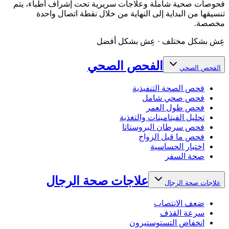
فحوصات صحية شاملة وعلاجات سريرية تحت إشراف أطباء، يتم
تنسيقها من البداية إلى النهاية من خلال نقطة اتصال واحدة
مخصصة.
عِش بشكل مختلف · عِش بشكل أفضل
الفحص الصحي
الفحص الصحي
فحص الصحة التنفيذية
فحص صحي شامل
فحص طول العمر
تحليل الفيتامينات والتغذية
فحص سرطان البروستاتا
فحص ما قبل الزواج
اختبار الحساسية
صحة السفر
علاجات صحة الرجال
علاجات صحة الرجال
ضعف الانتصاب
سرعة القذف
انخفاض التستوستيرون