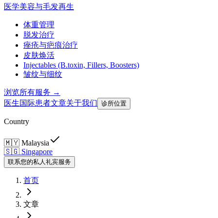
医学美容与毛发再生
体重管理
脱发治疗
痤疮与疤痕治疗
皮肤焕活
Injectables (B.toxin, Fillers, Boosters)
皱纹与细纹
浏览所有服务 →
医生
国际患者
文章
关于我们
诊所位置
Country
🇲🇾
Malaysia
🇸🇬
Singapore
联系您的私人礼宾服务
首页
文章