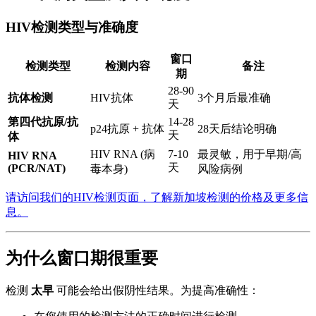
HIV检测类型与准确度
窗口
检测类型
检测内容
备注
期
28-90
抗体检测
HIV抗体
3个月后最准确
天
第四代抗原/抗
14-28
p24抗原 + 抗体
28天后结论明确
天
体
HIV RNA (病
7-10
最灵敏，用于早期/高
HIV RNA
天
(PCR/NAT)
毒本身)
风险病例
请访问我们的HIV检测页面，了解新加坡检测的价格及更多信
息。
为什么窗口期很重要
检测
太早
可能会给出假阴性结果。为提高准确性：