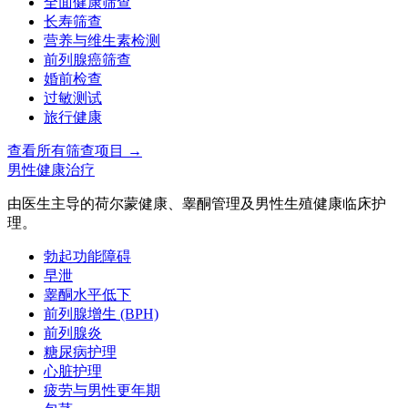
全面健康筛查
长寿筛查
营养与维生素检测
前列腺癌筛查
婚前检查
过敏测试
旅行健康
查看所有筛查项目
→
男性健康治疗
由医生主导的荷尔蒙健康、睾酮管理及男性生殖健康临床护
理。
勃起功能障碍
早泄
睾酮水平低下
前列腺增生 (BPH)
前列腺炎
糖尿病护理
心脏护理
疲劳与男性更年期