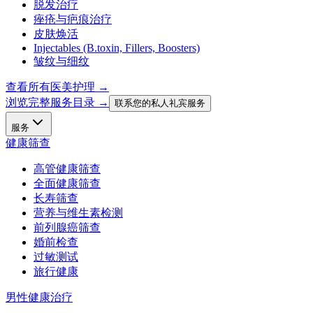
脱发治疗
痤疮与疤痕治疗
皮肤焕活
Injectables (B.toxin, Fillers, Boosters)
皱纹与细纹
查看所有医美护理
→
浏览完整服务目录 →
联系您的私人礼宾服务
服务
健康筛查
高管健康筛查
全面健康筛查
长寿筛查
营养与维生素检测
前列腺癌筛查
婚前检查
过敏测试
旅行健康
男性健康治疗