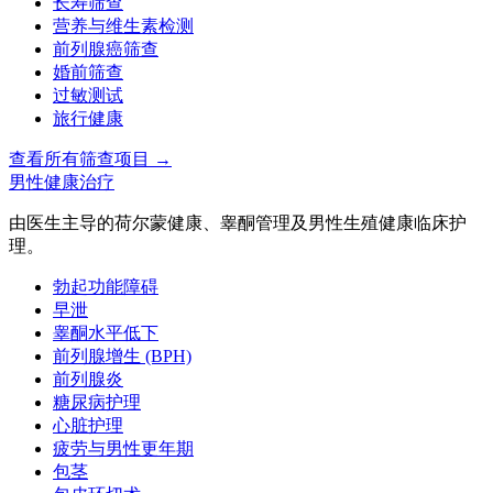
长寿筛查
营养与维生素检测
前列腺癌筛查
婚前筛查
过敏测试
旅行健康
查看所有筛查项目
→
男性健康治疗
由医生主导的荷尔蒙健康、睾酮管理及男性生殖健康临床护
理。
勃起功能障碍
早泄
睾酮水平低下
前列腺增生 (BPH)
前列腺炎
糖尿病护理
心脏护理
疲劳与男性更年期
包茎