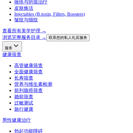
痤疮与疤痕治疗
皮肤焕活
Injectables (B.toxin, Fillers, Boosters)
皱纹与细纹
查看所有美学护理
→
浏览完整服务目录 →
联系您的私人礼宾服务
服务
健康筛查
高管健康筛查
全面健康筛查
长寿筛查
营养与维生素检测
前列腺癌筛查
婚前筛查
过敏测试
旅行健康
男性健康治疗
勃起功能障碍