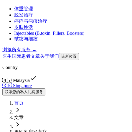
体重管理
脱发治疗
痤疮与疤痕治疗
皮肤焕活
Injectables (B.toxin, Fillers, Boosters)
皱纹与细纹
浏览所有服务 →
医生
国际患者
文章
关于我们
诊所位置
Country
🇲🇾
Malaysia
🇸🇬
Singapore
联系您的私人礼宾服务
首页
文章
男性乳房发育症