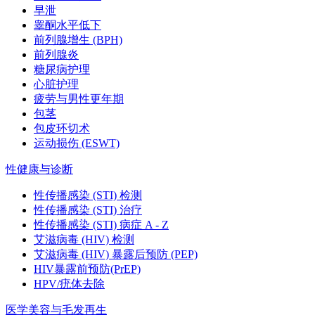
早泄
睾酮水平低下
前列腺增生 (BPH)
前列腺炎
糖尿病护理
心脏护理
疲劳与男性更年期
包茎
包皮环切术
运动损伤 (ESWT)
性健康与诊断
性传播感染 (STI) 检测
性传播感染 (STI) 治疗
性传播感染 (STI) 病症 A - Z
艾滋病毒 (HIV) 检测
艾滋病毒 (HIV) 暴露后预防 (PEP)
HIV暴露前预防(PrEP)
HPV/疣体去除
医学美容与毛发再生