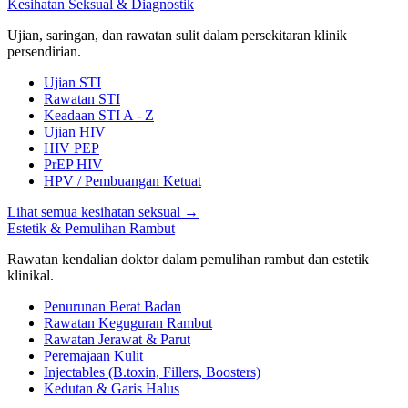
Kesihatan Seksual & Diagnostik
Ujian, saringan, dan rawatan sulit dalam persekitaran klinik
persendirian.
Ujian STI
Rawatan STI
Keadaan STI A - Z
Ujian HIV
HIV PEP
PrEP HIV
HPV / Pembuangan Ketuat
Lihat semua kesihatan seksual
→
Estetik & Pemulihan Rambut
Rawatan kendalian doktor dalam pemulihan rambut dan estetik
klinikal.
Penurunan Berat Badan
Rawatan Keguguran Rambut
Rawatan Jerawat & Parut
Peremajaan Kulit
Injectables (B.toxin, Fillers, Boosters)
Kedutan & Garis Halus