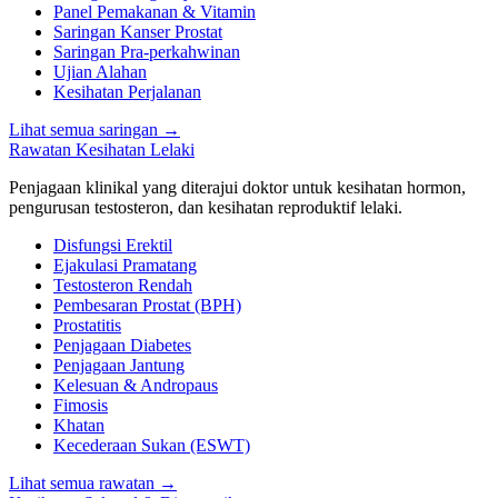
Panel Pemakanan & Vitamin
Saringan Kanser Prostat
Saringan Pra-perkahwinan
Ujian Alahan
Kesihatan Perjalanan
Lihat semua saringan
→
Rawatan Kesihatan Lelaki
Penjagaan klinikal yang diterajui doktor untuk kesihatan hormon,
pengurusan testosteron, dan kesihatan reproduktif lelaki.
Disfungsi Erektil
Ejakulasi Pramatang
Testosteron Rendah
Pembesaran Prostat (BPH)
Prostatitis
Penjagaan Diabetes
Penjagaan Jantung
Kelesuan & Andropaus
Fimosis
Khatan
Kecederaan Sukan (ESWT)
Lihat semua rawatan
→