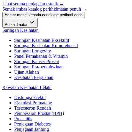
Lihat semua penjagaan estetik
→
Semak imbas katalog perkhidmatan penuh →
Hantar mesej kepada concierge peribadi anda
Perkhidmatan
Saringan Kesihatan
Saringan Kesihatan Eksekutif
Saringan Kesihatan Komprehensif
Saringan Longevity
Panel Pemakanan & Vitamin
Saringan Kanser Prostat
Saringan Pra-perkahwinan
Ujian Alahan
Kesihatan Perjalanan
Rawatan Kesihatan Lelaki
Disfungsi Erektil
Ejakulasi Pramatang
Testosteron Rendah
Pembesaran Prostat (BPH)
Prostatitis
Penjagaan Diabetes
Penjagaan Jantung