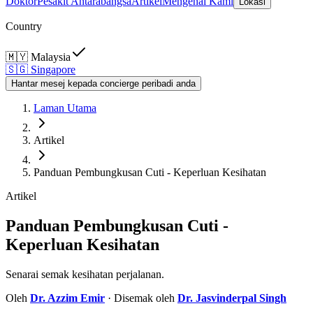
Doktor
Pesakit Antarabangsa
Artikel
Mengenai Kami
Lokasi
Country
🇲🇾
Malaysia
🇸🇬
Singapore
Hantar mesej kepada concierge peribadi anda
Laman Utama
Artikel
Panduan Pembungkusan Cuti - Keperluan Kesihatan
Artikel
Panduan Pembungkusan Cuti -
Keperluan Kesihatan
Senarai semak kesihatan perjalanan.
Oleh
Dr.
Azzim Emir
· Disemak oleh
Dr.
Jasvinderpal Singh