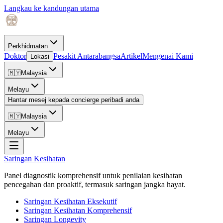
Langkau ke kandungan utama
Perkhidmatan
Doktor
Pesakit Antarabangsa
Artikel
Mengenai Kami
Lokasi
🇲🇾
Malaysia
Melayu
Hantar mesej kepada concierge peribadi anda
🇲🇾
Malaysia
Melayu
Saringan Kesihatan
Panel diagnostik komprehensif untuk penilaian kesihatan
pencegahan dan proaktif, termasuk saringan jangka hayat.
Saringan Kesihatan Eksekutif
Saringan Kesihatan Komprehensif
Saringan Longevity