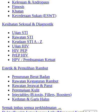
Kelesuan & Andropaus
Fimosis
Khatan
Kecederaan Sukan (ESWT)
Kesihatan Seksual & Diagnostik
Ujian STI
Rawatan STI
Keadaan STI A - Z
Ujian HIV
HIV PEP
PrEP HIV
HPV / Pembuangan Ketuat
Estetik & Pemulihan Rambut
Penurunan Berat Badan
Rawatan Keguguran Rambut
Rawatan Jerawat & Parut
Peremajaan Kulit
Injectables (B.toxin, Fillers, Boosters)
Kedutan & Garis Halus
Semak imbas semua perkhidmatan →