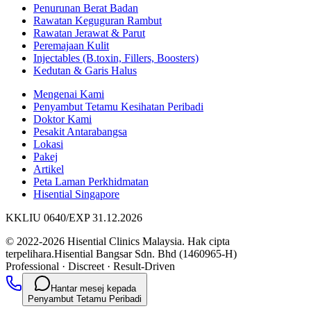
Penurunan Berat Badan
Rawatan Keguguran Rambut
Rawatan Jerawat & Parut
Peremajaan Kulit
Injectables (B.toxin, Fillers, Boosters)
Kedutan & Garis Halus
Mengenai Kami
Penyambut Tetamu Kesihatan Peribadi
Doktor Kami
Pesakit Antarabangsa
Lokasi
Pakej
Artikel
Peta Laman Perkhidmatan
Hisential Singapore
KKLIU 0640/EXP 31.12.2026
© 2022-2026 Hisential Clinics Malaysia. Hak cipta
terpelihara.
Hisential Bangsar Sdn. Bhd (1460965-H)
Professional
·
Discreet
·
Result-Driven
Hantar mesej kepada
Penyambut Tetamu Peribadi