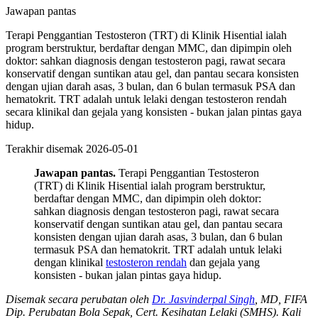
Jawapan pantas
Terapi Penggantian Testosteron (TRT) di Klinik Hisential ialah
program berstruktur, berdaftar dengan MMC, dan dipimpin oleh
doktor: sahkan diagnosis dengan testosteron pagi, rawat secara
konservatif dengan suntikan atau gel, dan pantau secara konsisten
dengan ujian darah asas, 3 bulan, dan 6 bulan termasuk PSA dan
hematokrit. TRT adalah untuk lelaki dengan testosteron rendah
secara klinikal dan gejala yang konsisten - bukan jalan pintas gaya
hidup.
Terakhir disemak
2026-05-01
Jawapan pantas.
Terapi Penggantian Testosteron
(TRT) di Klinik Hisential ialah program berstruktur,
berdaftar dengan MMC, dan dipimpin oleh doktor:
sahkan diagnosis dengan testosteron pagi, rawat secara
konservatif dengan suntikan atau gel, dan pantau secara
konsisten dengan ujian darah asas, 3 bulan, dan 6 bulan
termasuk PSA dan hematokrit. TRT adalah untuk lelaki
dengan klinikal
testosteron rendah
dan gejala yang
konsisten - bukan jalan pintas gaya hidup.
Disemak secara perubatan oleh
Dr. Jasvinderpal Singh
, MD, FIFA
Dip. Perubatan Bola Sepak, Cert. Kesihatan Lelaki (SMHS). Kali