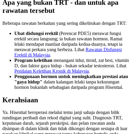
Apa yang bukan TRT - dan untuk apa
rawatan tersebut
Beberapa rawatan berkaitan yang sering dikelirukan dengan TRT:
Ubat disfungsi erektil
(Perencat PDE5) merawat fungsi
erektil secara langsung; ia bukan rawatan hormon. Ramai
lelaki mendapat manfaat daripada kedua-duanya, tetapi ia
merawat perkara yang berbeza. Lihat
Rawatan Disfungsi
Erektil di Malaysia
.
Program keletihan
menangani tidur, tiroid, zat besi, vitamin
D, dan faktor gaya hidup - bukan sekadar testosteron. Lihat
Penilaian Keletihan Kronik di Malaysia
.
Penggunaan hormon untuk meningkatkan prestasi atau
"gaya hidup"
dalam kalangan lelaki tanpa kekurangan
hormon bukanlah sebahagian daripada program Hisential.
Kerahsiaan
Ya. Hisential beroperasi melalui temu janji sahaja dengan bilik
rundingan peribadi dan rekod digital yang sulit. Diagnosis TRT,
keputusan darah, sejarah preskripsi, dan pelan rawatan anda
disimpan di dalam klinik dan tidak dikongsi dengan sesiapa di luar
pasukan klinikal yang merawat tanpa kebenaran bertulis anda.