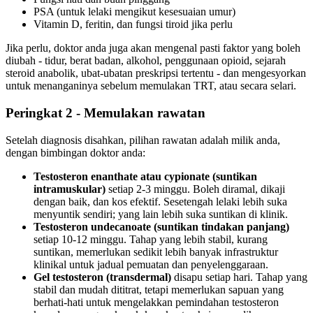
PSA (untuk lelaki mengikut kesesuaian umur)
Vitamin D, feritin, dan fungsi tiroid jika perlu
Jika perlu, doktor anda juga akan mengenal pasti faktor yang boleh
diubah - tidur, berat badan, alkohol, penggunaan opioid, sejarah
steroid anabolik, ubat-ubatan preskripsi tertentu - dan mengesyorkan
untuk menanganinya sebelum memulakan TRT, atau secara selari.
Peringkat 2 - Memulakan rawatan
Setelah diagnosis disahkan, pilihan rawatan adalah milik anda,
dengan bimbingan doktor anda:
Testosteron enanthate atau cypionate (suntikan
intramuskular)
setiap 2-3 minggu. Boleh diramal, dikaji
dengan baik, dan kos efektif. Sesetengah lelaki lebih suka
menyuntik sendiri; yang lain lebih suka suntikan di klinik.
Testosteron undecanoate (suntikan tindakan panjang)
setiap 10-12 minggu. Tahap yang lebih stabil, kurang
suntikan, memerlukan sedikit lebih banyak infrastruktur
klinikal untuk jadual pemuatan dan penyelenggaraan.
Gel testosteron (transdermal)
disapu setiap hari. Tahap yang
stabil dan mudah dititrat, tetapi memerlukan sapuan yang
berhati-hati untuk mengelakkan pemindahan testosteron