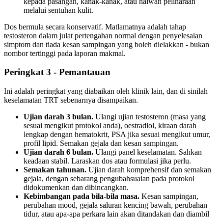
kepada pasangan, kanak-kanak, atau haiwan peliharaan
melalui sentuhan kulit.
Dos bermula secara konservatif. Matlamatnya adalah tahap
testosteron dalam julat pertengahan normal dengan penyelesaian
simptom dan tiada kesan sampingan yang boleh dielakkan - bukan
nombor tertinggi pada laporan makmal.
Peringkat 3 - Pemantauan
Ini adalah peringkat yang diabaikan oleh klinik lain, dan di sinilah
keselamatan TRT sebenarnya disampaikan.
Ujian darah 3 bulan.
Ulangi ujian testosteron (masa yang
sesuai mengikut protokol anda), oestradiol, kiraan darah
lengkap dengan hematokrit, PSA jika sesuai mengikut umur,
profil lipid. Semakan gejala dan kesan sampingan.
Ujian darah 6 bulan.
Ulangi panel keselamatan. Sahkan
keadaan stabil. Laraskan dos atau formulasi jika perlu.
Semakan tahunan.
Ujian darah komprehensif dan semakan
gejala, dengan sebarang pengubahsuaian pada protokol
didokumenkan dan dibincangkan.
Kebimbangan pada bila-bila masa.
Kesan sampingan,
perubahan mood, gejala saluran kencing bawah, perubahan
tidur, atau apa-apa perkara lain akan ditandakan dan diambil