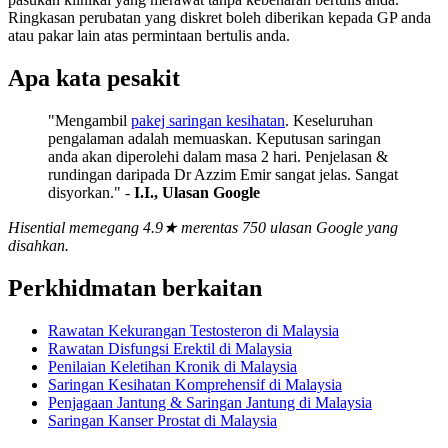
Ringkasan perubatan yang diskret boleh diberikan kepada GP anda
atau pakar lain atas permintaan bertulis anda.
Apa kata pesakit
"Mengambil
pakej saringan kesihatan
. Keseluruhan
pengalaman adalah memuaskan. Keputusan saringan
anda akan diperolehi dalam masa 2 hari. Penjelasan &
rundingan daripada Dr Azzim Emir sangat jelas. Sangat
disyorkan." -
I.I., Ulasan Google
Hisential memegang 4.9★ merentas 750 ulasan Google yang
disahkan.
Perkhidmatan berkaitan
Rawatan Kekurangan Testosteron di Malaysia
Rawatan Disfungsi Erektil di Malaysia
Penilaian Keletihan Kronik di Malaysia
Saringan Kesihatan Komprehensif di Malaysia
Penjagaan Jantung & Saringan Jantung di Malaysia
Saringan Kanser Prostat di Malaysia