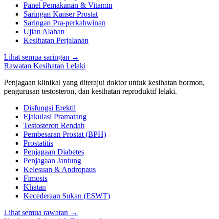
Panel Pemakanan & Vitamin
Saringan Kanser Prostat
Saringan Pra-perkahwinan
Ujian Alahan
Kesihatan Perjalanan
Lihat semua saringan
→
Rawatan Kesihatan Lelaki
Penjagaan klinikal yang diterajui doktor untuk kesihatan hormon,
pengurusan testosteron, dan kesihatan reproduktif lelaki.
Disfungsi Erektil
Ejakulasi Pramatang
Testosteron Rendah
Pembesaran Prostat (BPH)
Prostatitis
Penjagaan Diabetes
Penjagaan Jantung
Kelesuan & Andropaus
Fimosis
Khatan
Kecederaan Sukan (ESWT)
Lihat semua rawatan
→