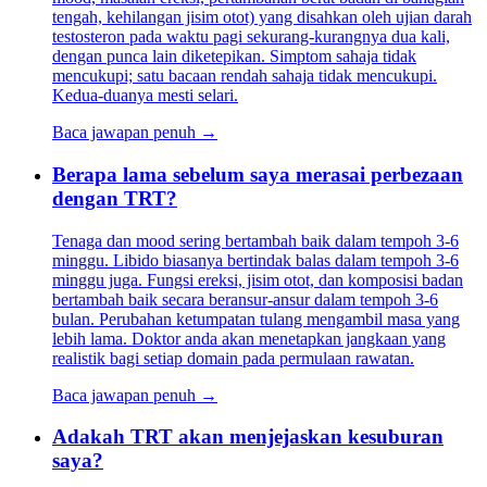
tengah, kehilangan jisim otot) yang disahkan oleh ujian darah
testosteron pada waktu pagi sekurang-kurangnya dua kali,
dengan punca lain diketepikan. Simptom sahaja tidak
mencukupi; satu bacaan rendah sahaja tidak mencukupi.
Kedua-duanya mesti selari.
Baca jawapan penuh →
Berapa lama sebelum saya merasai perbezaan
dengan TRT?
Tenaga dan mood sering bertambah baik dalam tempoh 3-6
minggu. Libido biasanya bertindak balas dalam tempoh 3-6
minggu juga. Fungsi ereksi, jisim otot, dan komposisi badan
bertambah baik secara beransur-ansur dalam tempoh 3-6
bulan. Perubahan ketumpatan tulang mengambil masa yang
lebih lama. Doktor anda akan menetapkan jangkaan yang
realistik bagi setiap domain pada permulaan rawatan.
Baca jawapan penuh →
Adakah TRT akan menjejaskan kesuburan
saya?