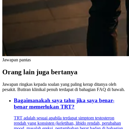
Jawapan pantas
Orang lain juga bertanya
Jawapan ringkas kepada soalan yang paling kerap ditanya oleh
pesakit. Butiran klinikal penuh terdapat di bahagian FAQ di bawah.
Bagaimanakah saya tahu jika saya benar-
benar memerlukan TRT?
TRT adalah sesuai apabila terdapat simptom testosteron
rendah yang konsisten (keletihan, libido rendah, perubahan
mood, masalah ereksi, pertambahan berat badan di bahagian