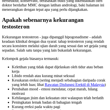
berstruktur, konservatif, berasaskan bukti yang dikendalikan oleh
doktor berdaftar MMC dengan latihan andrologi, baki halaman ini
menerangkan dengan tepat apa yang perlu dijangkakan.
Apakah sebenarnya kekurangan
testosteron
Kekurangan testosteron - juga dipanggil hipogonadisme - adalah
keadaan klinikal dengan dua syarat: tahap testosteron yang rendah
secara konsisten melalui ujian darah yang sesuai dan set gejala yang
sepadan. Salah satu tanpa yang lain bukanlah kekurangan.
Kelompok gejala biasanya termasuk:
Keletihan yang tidak dapat dijelaskan oleh tidur atau beban
kerja
Libido rendah atau kurang minat seksual
Kesukaran ereksi (sering menjadi sebahagian daripada corak
yang lebih luas; lihat
Rawatan Disfungsi Erektil di Malaysia
)
Perubahan mood - emosi mendatar, cepat marah, hilang
motivasi
Kehilangan jisim dan kekuatan otot walaupun telah berlatih
Peningkatan lemak badan di bahagian tengah
Kurang ereksi pada waktu pagi