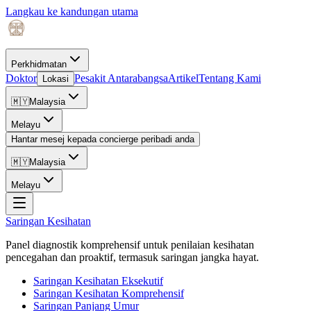
Langkau ke kandungan utama
Perkhidmatan
Doktor
Pesakit Antarabangsa
Artikel
Tentang Kami
Lokasi
🇲🇾
Malaysia
Melayu
Hantar mesej kepada concierge peribadi anda
🇲🇾
Malaysia
Melayu
Saringan Kesihatan
Panel diagnostik komprehensif untuk penilaian kesihatan
pencegahan dan proaktif, termasuk saringan jangka hayat.
Saringan Kesihatan Eksekutif
Saringan Kesihatan Komprehensif
Saringan Panjang Umur