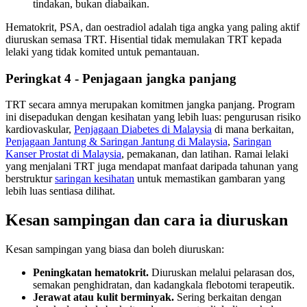
tindakan, bukan diabaikan.
Hematokrit, PSA, dan oestradiol adalah tiga angka yang paling aktif
diuruskan semasa TRT. Hisential tidak memulakan TRT kepada
lelaki yang tidak komited untuk pemantauan.
Peringkat 4 - Penjagaan jangka panjang
TRT secara amnya merupakan komitmen jangka panjang. Program
ini disepadukan dengan kesihatan yang lebih luas: pengurusan risiko
kardiovaskular,
Penjagaan Diabetes di Malaysia
di mana berkaitan,
Penjagaan Jantung & Saringan Jantung di Malaysia
,
Saringan
Kanser Prostat di Malaysia
, pemakanan, dan latihan. Ramai lelaki
yang menjalani TRT juga mendapat manfaat daripada tahunan yang
berstruktur
saringan kesihatan
untuk memastikan gambaran yang
lebih luas sentiasa dilihat.
Kesan sampingan dan cara ia diuruskan
Kesan sampingan yang biasa dan boleh diuruskan:
Peningkatan hematokrit.
Diuruskan melalui pelarasan dos,
semakan penghidratan, dan kadangkala flebotomi terapeutik.
Jerawat atau kulit berminyak.
Sering berkaitan dengan