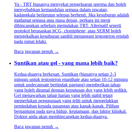
Ya - TRT biasanya menyekat pengeluaran sperma dan boleh
menyebabkan kemandulan semasa dalam rawatan,
kadangkala berlarutan selepas berhenti. Jika kesuburan adalah
matlamat semasa atau masa depan, perkara ini mesti
dibincangkan sebelum memulakan TRT. Alternatif seperti
protokol berasaskan hCG, clomiphene, atau SERM boleh
mengekalkan kesuburan sambil menangani testosteron rendah
pada ramai lelaki.
Baca jawapan penuh →
Suntikan atau gel - yang mana lebih baik?
Kedua-duanya berkesan. Suntikan (biasanya setiap 2-3
minggu untuk testosteron enanthate atau setiap 10-12 minggu
untuk undecanoate bertindak panjang) memberikan tahap
yang boleh diramal dengan keputusan dos yang lebih sedikit.
Gel menawarkan tahap harian yang lebih stabil tetapi
memerlukan penggunaan yang teliti untuk mengelakkan
pemindahan kepada pasangan atau kanak-kanak. Pilihan
bergantung pada gaya hidup, keutamaan, dan faktor klinikal.
Doktor anda akan membincangkan kedua-duanya.
Baca jawapan penuh →