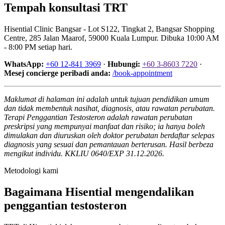
Tempah konsultasi TRT
Hisential Clinic Bangsar - Lot S122, Tingkat 2, Bangsar Shopping
Centre, 285 Jalan Maarof, 59000 Kuala Lumpur. Dibuka 10:00 AM
- 8:00 PM setiap hari.
WhatsApp:
+60 12-841 3969
·
Hubungi:
+60 3-8603 7220
·
Mesej concierge peribadi anda:
/book-appointment
Maklumat di halaman ini adalah untuk tujuan pendidikan umum
dan tidak membentuk nasihat, diagnosis, atau rawatan perubatan.
Terapi Penggantian Testosteron adalah rawatan perubatan
preskripsi yang mempunyai manfaat dan risiko; ia hanya boleh
dimulakan dan diuruskan oleh doktor perubatan berdaftar selepas
diagnosis yang sesuai dan pemantauan berterusan. Hasil berbeza
mengikut individu. KKLIU 0640/EXP 31.12.2026.
Metodologi kami
Bagaimana Hisential mengendalikan
penggantian testosteron