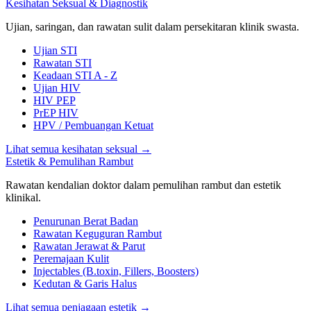
Kesihatan Seksual & Diagnostik
Ujian, saringan, dan rawatan sulit dalam persekitaran klinik swasta.
Ujian STI
Rawatan STI
Keadaan STI A - Z
Ujian HIV
HIV PEP
PrEP HIV
HPV / Pembuangan Ketuat
Lihat semua kesihatan seksual
→
Estetik & Pemulihan Rambut
Rawatan kendalian doktor dalam pemulihan rambut dan estetik
klinikal.
Penurunan Berat Badan
Rawatan Keguguran Rambut
Rawatan Jerawat & Parut
Peremajaan Kulit
Injectables (B.toxin, Fillers, Boosters)
Kedutan & Garis Halus
Lihat semua penjagaan estetik
→