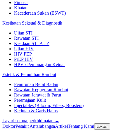
Fimosis
Khatan
Kecederaan Sukan (ESWT)
Kesihatan Seksual & Diagnostik
Ujian STI
Rawatan STI
Keadaan STI A - Z
Ujian HIV
HIV PEP
PrEP HIV
HPV / Pembuangan Ketuat
Estetik & Pemulihan Rambut
Penurunan Berat Badan
Rawatan Keguguran Rambut
Rawatan Jerawat & Parut
Peremajaan Kulit
Injectables (B.toxin, Fillers, Boosters)
Kedutan & Garis Halus
Layari semua perkhidmatan →
Doktor
Pesakit Antarabangsa
Artikel
Tentang Kami
Lokasi