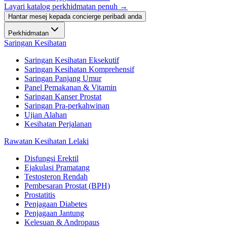
Layari katalog perkhidmatan penuh →
Hantar mesej kepada concierge peribadi anda
Perkhidmatan
Saringan Kesihatan
Saringan Kesihatan Eksekutif
Saringan Kesihatan Komprehensif
Saringan Panjang Umur
Panel Pemakanan & Vitamin
Saringan Kanser Prostat
Saringan Pra-perkahwinan
Ujian Alahan
Kesihatan Perjalanan
Rawatan Kesihatan Lelaki
Disfungsi Erektil
Ejakulasi Pramatang
Testosteron Rendah
Pembesaran Prostat (BPH)
Prostatitis
Penjagaan Diabetes
Penjagaan Jantung
Kelesuan & Andropaus