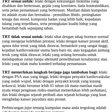
TRT sesuai untuk:
lelaki dengan kekurangan biokimia yang
disahkan dan berterusan, gejala yang konsisten, tiada kontraindikasi,
serta pelan pemantauan yang berterusan. Manfaat dalam kumpulan
ini adalah nyata dan bermakna - pemulihan libido, peningkatan
tenaga dan mood, komposisi badan yang lebih baik, kepadatan
tulang yang terpelihara, serta peningkatan kualiti hidup yang
bertambah baik sepanjang tahun.
TRT tidak sesuai untuk:
lelaki sihat dengan tahap hormon normal
yang mengejar kelebihan prestasi; lelaki dengan kanser prostat aktif,
apnea tidur teruk yang tidak dirawat, hematokrit yang sangat tinggi,
kejadian kardiovaskular utama baru-baru ini, atau kegagalan jantung
teruk yang tidak dirawat; lelaki yang sedang berusaha untuk
mendapatkan zuriat (tanpa alternatif pemeliharaan kesuburan); atau
lelaki yang tidak mahu komited terhadap pemantauan.
TRT memerlukan langkah berjaga-jaga tambahan bagi:
lelaki
dengan PSA asas yang tinggi, lelaki dengan penyakit kardiovaskular
yang sudah wujud, lelaki dengan penyakit kronik yang kurang
terkawal, lelaki berumur lebih 65 tahun (di mana manfaat masih
nyata tetapi pengiraan risiko-manfaat memerlukan lebih perhatian),
dan lelaki dengan sejarah peribadi atau sejarah keluarga yang kuat
menghidap kanser payudara atau prostat.
Perbincangan jujur tentang kumpulan mana anda tergolong adalah