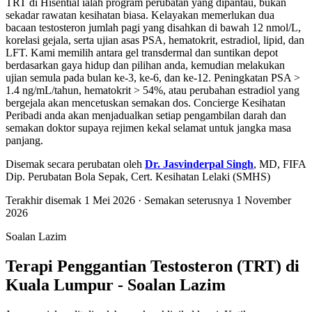
TRT di Hisential ialah program perubatan yang dipantau, bukan
sekadar rawatan kesihatan biasa. Kelayakan memerlukan dua
bacaan testosteron jumlah pagi yang disahkan di bawah 12 nmol/L,
korelasi gejala, serta ujian asas PSA, hematokrit, estradiol, lipid, dan
LFT. Kami memilih antara gel transdermal dan suntikan depot
berdasarkan gaya hidup dan pilihan anda, kemudian melakukan
ujian semula pada bulan ke-3, ke-6, dan ke-12. Peningkatan PSA >
1.4 ng/mL/tahun, hematokrit > 54%, atau perubahan estradiol yang
bergejala akan mencetuskan semakan dos. Concierge Kesihatan
Peribadi anda akan menjadualkan setiap pengambilan darah dan
semakan doktor supaya rejimen kekal selamat untuk jangka masa
panjang.
Disemak secara perubatan oleh
Dr. Jasvinderpal Singh
,
MD, FIFA
Dip. Perubatan Bola Sepak, Cert. Kesihatan Lelaki (SMHS)
Terakhir disemak
1 Mei 2026
· Semakan seterusnya
1 November
2026
Soalan Lazim
Terapi Penggantian Testosteron (TRT) di
Kuala Lumpur - Soalan Lazim