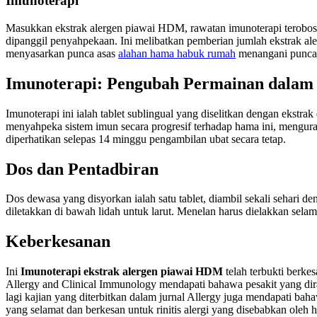
Imunoterapi
Masukkan ekstrak alergen piawai HDM, rawatan imunoterapi terobosa
dipanggil penyahpekaan. Ini melibatkan pemberian jumlah ekstrak a
menyasarkan punca asas
alahan hama habuk rumah
menangani punca 
Imunoterapi: Pengubah Permainan dalam
Imunoterapi ini ialah tablet sublingual yang diselitkan dengan ekst
menyahpeka sistem imun secara progresif terhadap hama ini, mengura
diperhatikan selepas 14 minggu pengambilan ubat secara tetap.
Dos dan Pentadbiran
Dos dewasa yang disyorkan ialah satu tablet, diambil sekali sehari 
diletakkan di bawah lidah untuk larut. Menelan harus dielakkan sela
Keberkesanan
Ini
Imunoterapi ekstrak alergen piawai HDM
telah terbukti berk
Allergy and Clinical Immunology mendapati bahawa pesakit yang dir
lagi kajian yang diterbitkan dalam jurnal Allergy juga mendapati b
yang selamat dan berkesan untuk rinitis alergi yang disebabkan oleh