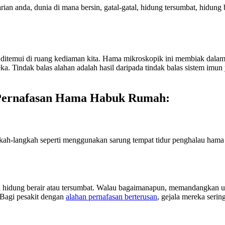
an anda, dunia di mana bersin, gatal-gatal, hidung tersumbat, hidung 
 ditemui di ruang kediaman kita. Hama mikroskopik ini membiak dalam 
reka. Tindak balas alahan adalah hasil daripada tindak balas sistem imu
n Pernafasan Hama Habuk Rumah:
kah-langkah seperti menggunakan sarung tempat tidur penghalau ham
rti hidung berair atau tersumbat. Walau bagaimanapun, memandangkan u
. Bagi pesakit dengan
alahan pernafasan berterusan
, gejala mereka seri