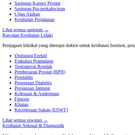
Saringan Kanser Prostat
Saringan Pra-perkahwinan
Ujian Alahan
Kesihatan Perjalanan
Lihat semua saringan
→
Rawatan Kesihatan Lelaki
Penjagaan klinikal yang diterajui doktor untuk kesihatan hormon, peng
Disfungsi Erektil
Ejakulasi Pramatang
Testosteron Rendah
Pembesaran Prostat (BPH)
Prostatitis
Penjagaan Diabetes
Penjagaan Jantung
Kelesuan & Andropaus
Fimosis
Khatan
Kecederaan Sukan (ESWT)
Lihat semua rawatan
→
Kesihatan Seksual & Diagnostik