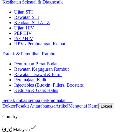
Kesihatan Seksual & Diagnostik
Ujian STI
Rawatan STI
Keadaan STI A - Z
Ujian HIV
PEP HIV
PrEP HIV
HPV / Pembuangan Ketuat
Estetik & Pemulihan Rambut
Penurunan Berat Badan
Rawatan Keguguran Rambut
Rawatan Jerawat & Parut
Peremajaan Kulit
Injectables (B.toxin, Fillers, Boosters)
Kedutan & Garis Halus
Semak imbas semua perkhidmatan →
Doktor
Pesakit Antarabangsa
Artikel
Mengenai Kami
Lokasi
Country
🇲🇾
Malaysia