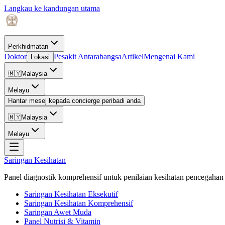
Langkau ke kandungan utama
Perkhidmatan
Doktor
Pesakit Antarabangsa
Artikel
Mengenai Kami
Lokasi
🇲🇾
Malaysia
Melayu
Hantar mesej kepada concierge peribadi anda
🇲🇾
Malaysia
Melayu
Saringan Kesihatan
Panel diagnostik komprehensif untuk penilaian kesihatan pencegahan 
Saringan Kesihatan Eksekutif
Saringan Kesihatan Komprehensif
Saringan Awet Muda
Panel Nutrisi & Vitamin