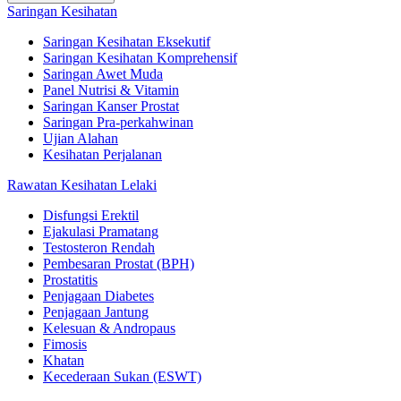
Saringan Kesihatan
Saringan Kesihatan Eksekutif
Saringan Kesihatan Komprehensif
Saringan Awet Muda
Panel Nutrisi & Vitamin
Saringan Kanser Prostat
Saringan Pra-perkahwinan
Ujian Alahan
Kesihatan Perjalanan
Rawatan Kesihatan Lelaki
Disfungsi Erektil
Ejakulasi Pramatang
Testosteron Rendah
Pembesaran Prostat (BPH)
Prostatitis
Penjagaan Diabetes
Penjagaan Jantung
Kelesuan & Andropaus
Fimosis
Khatan
Kecederaan Sukan (ESWT)