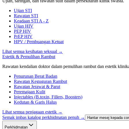
Ujian, saringan, dan rawatan sulit dalam persekitaran klinik swasta.
Ujian STI
Rawatan STI
Keadaan STI A - Z
Ujian HIV
PEP HIV
PrEP HIV
HPV / Pembuangan Ketuat
Lihat semua kesihatan seksual
→
Estetik & Pemulihan Rambut
Rawatan kendalian doktor dalam pemulihan rambut dan estetik klinika
Penurunan Berat Badan
Rawatan Keguguran Rambut
Rawatan Jerawat & Parut
Peremajaan Kulit
Injectables (B.toxin, Fillers, Boosters)
Kedutan & Garis Halus
Lihat semua penjagaan estetik
→
Semak imbas katalog perkhidmatan penuh →
Hantar mesej kepada con
Perkhidmatan