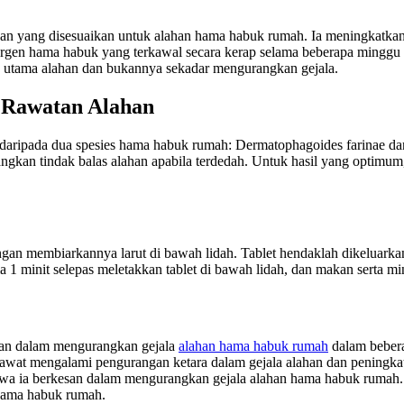
n yang disesuaikan untuk alahan hama habuk rumah. Ia meningkatkan 
lergen hama habuk yang terkawal secara kerap selama beberapa minggu
utama alahan dan bukannya sekadar mengurangkan gejala.
 Rawatan Alahan
rak daripada dua spesies hama habuk rumah: Dermatophagoides farinae 
ngkan tindak balas alahan apabila terdedah. Untuk hasil yang optimum
dengan membiarkannya larut di bawah lidah. Tablet hendaklah dikeluar
ma 1 minit selepas meletakkan tablet di bawah lidah, dan makan serta m
esan dalam mengurangkan gejala
alahan hama habuk rumah
dalam beberap
awat mengalami pengurangan ketara dalam gejala alahan dan peningkat
ahawa ia berkesan dalam mengurangkan gejala alahan hama habuk rumah
 hama habuk rumah.