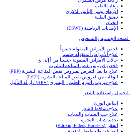
رعاية مرض السكري
رعاية القلب
الإرهاق وسن اليأس الذكري
تضيق القلفة
الختان
الإصابات الرياضية (ESWT)
الصحة الجنسية والتشخيص
فحص الأمراض المنقولة جنسياً
علاج الأمراض المنقولة جنسياً
حالات الأمراض المنقولة جنسياً من أ إلى ي
فحص فيروس نقص المناعة البشرية
علاج ما بعد التعرض لفيروس نقص المناعة البشرية (PEP)
الوقاية من فيروس نقص المناعة البشرية (PrEP)
علاج فيروس الورم الحليمي البشري (HPV) / إزالة الثآليل
التجميل واستعادة الشعر
إنقاص الوزن
علاج تساقط الشعر
علاج حب الشباب والندبات
تجديد شباب البشرة
الحقن (B.toxin, Fillers, Boosters)
التجاعيد والخطوط الدقيقة