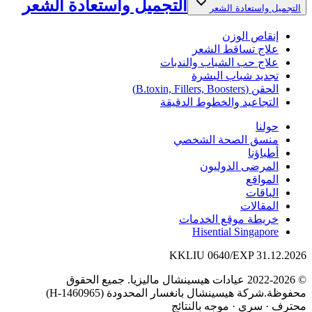
التجميل واستعادة الشعر
التجميل واستعادة الشعر
إنقاص الوزن
علاج تساقط الشعر
علاج حب الشباب والندبات
تجديد شباب البشرة
الحقن (B.toxin, Fillers, Boosters)
التجاعيد والخطوط الدقيقة
حولنا
منسق الصحة الشخصي
أطباؤنا
المرضى الدوليون
المواقع
الباقات
المقالات
خريطة موقع الخدمات
Hisential Singapore
KKLIU 0640/EXP 31.12.2026
© 2022-2026 عيادات هيسينشال ماليزيا. جميع الحقوق
محفوظة.
شركة هيسينشال بانغسار المحدودة (1460965-H)
محترف
·
سري
·
موجه بالنتائج