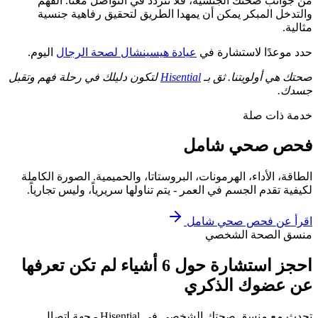
من جوانب صحتك الجنسية، فلا تتردد في التواصل معنا. الفهم
والتدخل المبكر يمكن أن يمهدا الطريق لتحقيق رفاهية جنسية
مثالية.
حدد موعدًا لاستشارة في
عيادة هيسينشال لصحة الرجال
اليوم.
صحتك هي أولويتنا. ثق بـ
Hisential
لتكون دليلك في رحلة فهم وتقبل
جسدك.
خدمة ذات صلة
فحص صحي شامل
الطاقة، الأداء، الهرمونات، البروستاتا، والحميمية. الصورة الكاملة
لكيفية تقدم الجسم في العمر - يتم تناولها سريرياً، وليس تجارياً.
اقرأ عن
فحص صحي شامل
منسق الصحة الشخصي
احجز استشارة حول 6 أشياء لم تكن تعرفها
عن عضوك الذكري
تحدث مع منسق صحتك الشخصي في Hisential - جهة اتصال