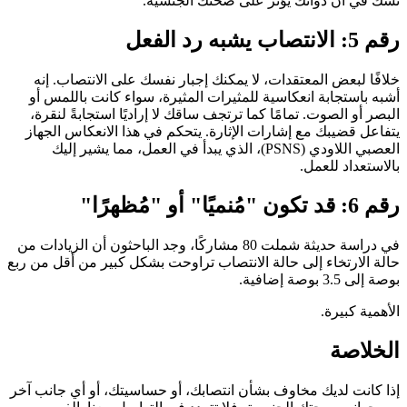
تشك في أن دوائك يؤثر على صحتك الجنسية.
رقم 5: الانتصاب يشبه رد الفعل
خلافًا لبعض المعتقدات، لا يمكنك إجبار نفسك على الانتصاب. إنه
أشبه باستجابة انعكاسية للمثيرات المثيرة، سواء كانت باللمس أو
البصر أو الصوت. تمامًا كما ترتجف ساقك لا إراديًا استجابةً لنقرة،
يتفاعل قضيبك مع إشارات الإثارة. يتحكم في هذا الانعكاس الجهاز
العصبي اللاودي (PSNS)، الذي يبدأ في العمل، مما يشير إليك
بالاستعداد للعمل.
رقم 6: قد تكون "مُنميًا" أو "مُظهرًا"
في دراسة حديثة شملت 80 مشاركًا، وجد الباحثون أن الزيادات من
حالة الارتخاء إلى حالة الانتصاب تراوحت بشكل كبير من أقل من ربع
بوصة إلى 3.5 بوصة إضافية.
الأهمية كبيرة.
الخلاصة
إذا كانت لديك مخاوف بشأن انتصابك، أو حساسيتك، أو أي جانب آخر