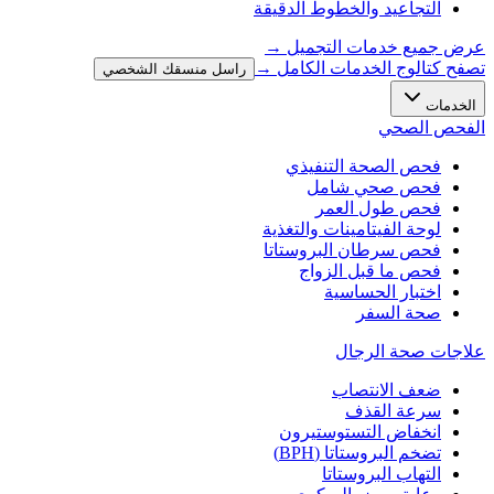
التجاعيد والخطوط الدقيقة
عرض جميع خدمات التجميل
→
تصفح كتالوج الخدمات الكامل →
راسل منسقك الشخصي
الخدمات
الفحص الصحي
فحص الصحة التنفيذي
فحص صحي شامل
فحص طول العمر
لوحة الفيتامينات والتغذية
فحص سرطان البروستاتا
فحص ما قبل الزواج
اختبار الحساسية
صحة السفر
علاجات صحة الرجال
ضعف الانتصاب
سرعة القذف
انخفاض التستوستيرون
تضخم البروستاتا (BPH)
التهاب البروستاتا