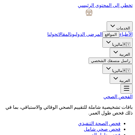
تخطي إلى المحتوى الرئيسي
الخدمات
الأطباء
المرضى الدوليون
المقالات
حولنا
المواقع
🇲🇾
ماليزيا
العربية
راسل منسقك الشخصي
🇲🇾
ماليزيا
العربية
الفحص الصحي
باقات تشخيصية شاملة للتقييم الصحي الوقائي والاستباقي، بما في
ذلك فحص طول العمر.
فحص الصحة التنفيذي
فحص صحي شامل
فحص طول العمر