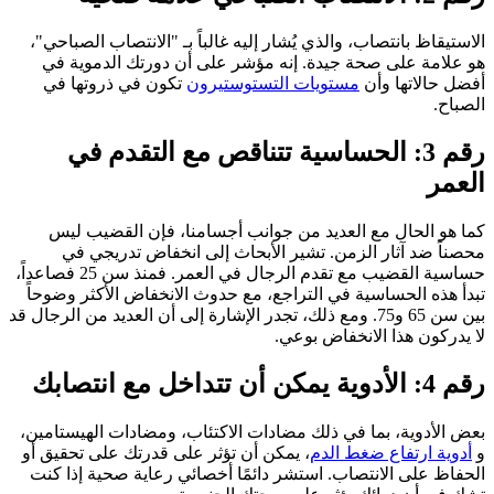
الاستيقاظ بانتصاب، والذي يُشار إليه غالباً بـ "الانتصاب الصباحي"،
هو علامة على صحة جيدة. إنه مؤشر على أن دورتك الدموية في
أفضل حالاتها وأن
مستويات التستوستيرون
تكون في ذروتها في
الصباح.
رقم 3: الحساسية تتناقص مع التقدم في
العمر
كما هو الحال مع العديد من جوانب أجسامنا، فإن القضيب ليس
محصناً ضد آثار الزمن. تشير الأبحاث إلى انخفاض تدريجي في
حساسية القضيب مع تقدم الرجال في العمر. فمنذ سن 25 فصاعداً،
تبدأ هذه الحساسية في التراجع، مع حدوث الانخفاض الأكثر وضوحاً
بين سن 65 و75. ومع ذلك، تجدر الإشارة إلى أن العديد من الرجال قد
لا يدركون هذا الانخفاض بوعي.
رقم 4: الأدوية يمكن أن تتداخل مع انتصابك
بعض الأدوية، بما في ذلك مضادات الاكتئاب، ومضادات الهيستامين،
و
أدوية ارتفاع ضغط الدم
، يمكن أن تؤثر على قدرتك على تحقيق أو
الحفاظ على الانتصاب. استشر دائمًا أخصائي رعاية صحية إذا كنت