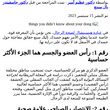
بواسطة
دكتور
عظيم أمير
· تمت المراجعة من قبل
دكتور
جاسفيندر
بال سينغ
تم النشر
15 سبتمبر 2023
في
عيادة هيسينشال لصحة الرجال
، نحن نؤمن بأن المعرفة قوة،
خاصة عندما يتعلق الأمر بفهم جسدك. إليك سبع حقائق مفاجئة حول
جسدك في الأسفل قد لا تكون على دراية بها.
رقم 1: رأس العضو والجسم هما الجزء الأكثر
حساسية
العضو الذكري هو مركز للحساسية، حيث تستجيب مناطق مختلفة
بشكل متباين للتحفيز. ذكرت دراسة في
المجلة البريطانية لجراحة
المسالك البولية الدولية
كشفت أن الجانب السفلي من الحشفة
(رأس القضيب) وجسم القضيب هما الأكثر حساسية لغالبية
المشاركين. كما لعبت مناطق أخرى مثل كيس الصفن، وفتحة
الشرج، والحلمات، والرقبة دوراً في الإثارة الجنسية، مما يبرز
الطبيعة المتنوعة للمتعة لدى الرجال.
رقم 2: الانتصاب الصباحي علامة صحية