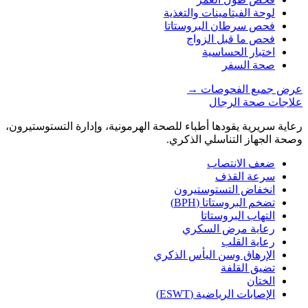
لوحة الفيتامينات والتغذية
فحص سرطان البروستاتا
فحص ما قبل الزواج
اختبار الحساسية
صحة السفر
عرض جميع الفحوصات
→
علاجات صحة الرجال
رعاية سريرية يقودها أطباء للصحة الهرمونية، وإدارة التستوستيرون،
وصحة الجهاز التناسلي الذكري.
ضعف الانتصاب
سرعة القذف
انخفاض التستوستيرون
تضخم البروستاتا (BPH)
التهاب البروستاتا
رعاية مرض السكري
رعاية القلب
الإرهاق وسن اليأس الذكري
تضيق القلفة
الختان
الإصابات الرياضية (ESWT)