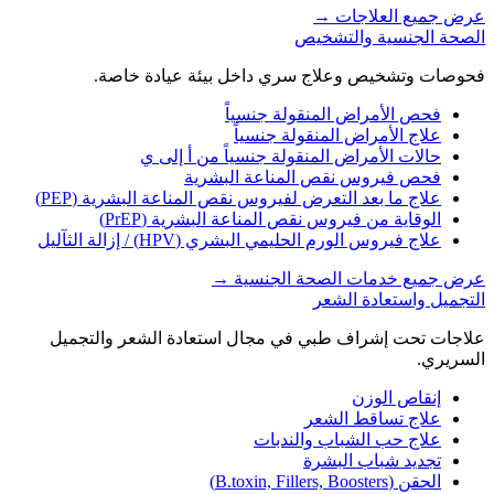
عرض جميع العلاجات
→
الصحة الجنسية والتشخيص
فحوصات وتشخيص وعلاج سري داخل بيئة عيادة خاصة.
فحص الأمراض المنقولة جنسياً
علاج الأمراض المنقولة جنسياً
حالات الأمراض المنقولة جنسياً من أ إلى ي
فحص فيروس نقص المناعة البشرية
علاج ما بعد التعرض لفيروس نقص المناعة البشرية (PEP)
الوقاية من فيروس نقص المناعة البشرية (PrEP)
علاج فيروس الورم الحليمي البشري (HPV) / إزالة الثآليل
عرض جميع خدمات الصحة الجنسية
→
التجميل واستعادة الشعر
علاجات تحت إشراف طبي في مجال استعادة الشعر والتجميل
السريري.
إنقاص الوزن
علاج تساقط الشعر
علاج حب الشباب والندبات
تجديد شباب البشرة
الحقن (B.toxin, Fillers, Boosters)