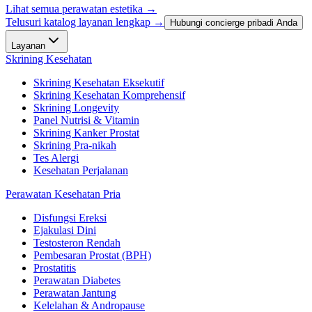
Lihat semua perawatan estetika
→
Telusuri katalog layanan lengkap →
Hubungi concierge pribadi Anda
Layanan
Skrining Kesehatan
Skrining Kesehatan Eksekutif
Skrining Kesehatan Komprehensif
Skrining Longevity
Panel Nutrisi & Vitamin
Skrining Kanker Prostat
Skrining Pra-nikah
Tes Alergi
Kesehatan Perjalanan
Perawatan Kesehatan Pria
Disfungsi Ereksi
Ejakulasi Dini
Testosteron Rendah
Pembesaran Prostat (BPH)
Prostatitis
Perawatan Diabetes
Perawatan Jantung
Kelelahan & Andropause