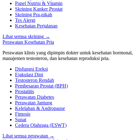
Panel Nutrisi & Vitamin
Skrining Kanker Prostat
Skrining Pra-nikah
Tes Alergi
Kesehatan Perjalanan
Lihat semua skrining
→
Perawatan Kesehatan Pria
Perawatan klinis yang dipimpin dokter untuk kesehatan hormonal,
manajemen testosteron, dan kesehatan reproduksi pria.
Disfungsi Ereksi
Ejakulasi Dini
Testosteron Rendah
Pembesaran Prostat (BPH)
Prostatitis
Perawatan Diabetes
Perawatan Jantung
Kelelahan & Andropause
Fimosis
Sunat
Cedera Olahraga (ESWT)
Lihat semua perawatan
→