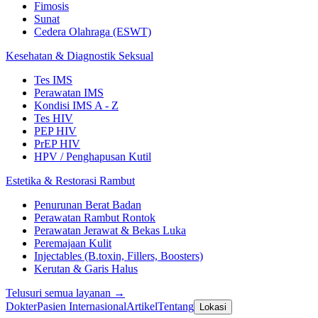
Fimosis
Sunat
Cedera Olahraga (ESWT)
Kesehatan & Diagnostik Seksual
Tes IMS
Perawatan IMS
Kondisi IMS A - Z
Tes HIV
PEP HIV
PrEP HIV
HPV / Penghapusan Kutil
Estetika & Restorasi Rambut
Penurunan Berat Badan
Perawatan Rambut Rontok
Perawatan Jerawat & Bekas Luka
Peremajaan Kulit
Injectables (B.toxin, Fillers, Boosters)
Kerutan & Garis Halus
Telusuri semua layanan →
Dokter
Pasien Internasional
Artikel
Tentang
Lokasi