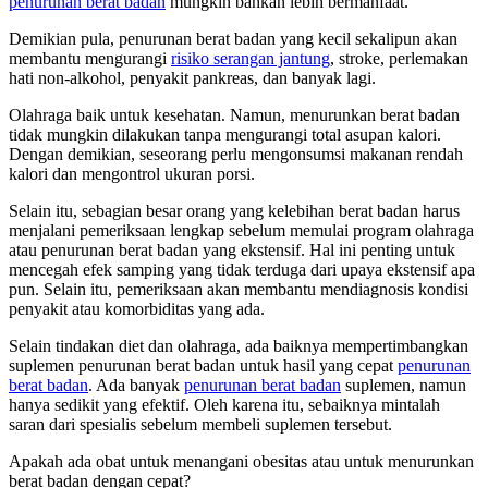
penurunan berat badan
mungkin bahkan lebih bermanfaat.
Demikian pula, penurunan berat badan yang kecil sekalipun akan
membantu mengurangi
risiko serangan jantung
, stroke, perlemakan
hati non-alkohol, penyakit pankreas, dan banyak lagi.
Olahraga baik untuk kesehatan. Namun, menurunkan berat badan
tidak mungkin dilakukan tanpa mengurangi total asupan kalori.
Dengan demikian, seseorang perlu mengonsumsi makanan rendah
kalori dan mengontrol ukuran porsi.
Selain itu, sebagian besar orang yang kelebihan berat badan harus
menjalani pemeriksaan lengkap sebelum memulai program olahraga
atau penurunan berat badan yang ekstensif. Hal ini penting untuk
mencegah efek samping yang tidak terduga dari upaya ekstensif apa
pun. Selain itu, pemeriksaan akan membantu mendiagnosis kondisi
penyakit atau komorbiditas yang ada.
Selain tindakan diet dan olahraga, ada baiknya mempertimbangkan
suplemen penurunan berat badan untuk hasil yang cepat
penurunan
berat badan
. Ada banyak
penurunan berat badan
suplemen, namun
hanya sedikit yang efektif. Oleh karena itu, sebaiknya mintalah
saran dari spesialis sebelum membeli suplemen tersebut.
Apakah ada obat untuk menangani obesitas atau untuk menurunkan
berat badan dengan cepat?