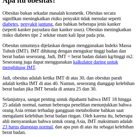
Apa itu obesitas?
Obesitas bukan sekadar masalah kosmetik. Obesitas secara
signifikan meningkatkan risiko penyakit tidak menular seperti
diabetes
,
penyakit jantung
, dan bahkan beberapa jenis kanker
(seperti kanker payudara dan kanker usus). Obesitas meningkatkan
risiko diabetes tipe 2 sekitar enam kali lipat pada pria.
Obesitas umumnya dijelaskan dengan menggunakan Indeks Massa
Tubuh (IMT). IMT dihitung dengan mengukur tinggi badan dan
berat badan seseorang. Jadi, IMT = berat badan dalam kg/tinggi m2.
Seseorang juga dapat menggunakan
kalkulator daring untuk
menghitung IMT
.
Jadi, obesitas adalah ketika IMT di atas 30, dan obesitas parah
adalah ketika IMT di atas 40. Namun, seseorang dianggap kelebihan
berat badan jika IMT berada di antara 25 dan 30.
Selanjutnya, sangat penting untuk dipahami bahwa IMT 18 hingga
25 adalah normal, namun beberapa penelitian menunjukkan bahwa
orang Asia rentan terhadap gangguan metabolisme bahkan saat
mengalami kelebihan berat badan ringan. Oleh karena itu, beberapa
ahli menyarankan bahwa untuk orang Asia, IMT maksimum adalah
23 harus dianggap normal
, dan apa pun di atas itu sebagai kelebihan
berat badan.