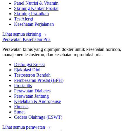
Panel Nutrisi & Vitamin
Skrining Kanker Prostat
Skrining Pra-nikah
Tes Alergi
Kesehatan Perjalanan
Lihat semua skrining
→
Perawatan Kesehatan Pria
Perawatan klinis yang dipimpin dokter untuk kesehatan hormon,
manajemen testosteron, dan kesehatan reproduksi pria.
Disfungsi Ereksi
Ejakulasi Dini
Testosteron Rendah
Pembesaran Prostat (BPH)
Prostatitis
Perawatan Diabetes
Perawatan Jantung
Kelelahan & Andropause
Fimosis
Sunat
Cedera Olahraga (ESWT)
Lihat semua perawatan
→