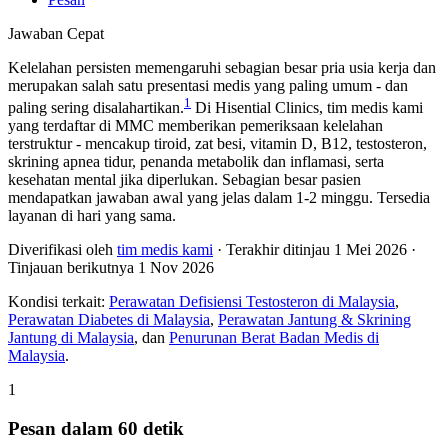
Jawaban Cepat
Kelelahan persisten memengaruhi sebagian besar pria usia kerja dan
merupakan salah satu presentasi medis yang paling umum - dan
1
paling sering disalahartikan.
Di Hisential Clinics, tim medis kami
yang terdaftar di MMC memberikan pemeriksaan kelelahan
terstruktur - mencakup tiroid, zat besi, vitamin D, B12, testosteron,
skrining apnea tidur, penanda metabolik dan inflamasi, serta
kesehatan mental jika diperlukan. Sebagian besar pasien
mendapatkan jawaban awal yang jelas dalam 1-2 minggu. Tersedia
layanan di hari yang sama.
Diverifikasi oleh
tim medis kami
· Terakhir ditinjau
1 Mei 2026
·
Tinjauan berikutnya
1 Nov 2026
Kondisi terkait:
Perawatan Defisiensi Testosteron di Malaysia
,
Perawatan Diabetes di Malaysia
,
Perawatan Jantung & Skrining
Jantung di Malaysia
, dan
Penurunan Berat Badan Medis di
Malaysia
.
1
Pesan dalam 60 detik