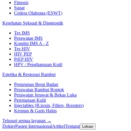
Fimosis
Sunat
Cedera Olahraga (ESWT)
Kesehatan Seksual & Diagnostik
Tes IMS
Perawatan IMS
Kondisi IMS A - Z
Tes HIV
HIV PEP
PrEP HIV
HPV / Penghapusan Kutil
Estetika & Restorasi Rambut
Penurunan Berat Badan
Perawatan Rambut Rontok
Perawatan Jerawat & Bekas Luka
Peremajaan Kulit
Injectables (B.toxin, Fillers, Boosters)
Kerutan & Garis Halus
Telusuri semua layanan →
Dokter
Pasien Internasional
Artikel
Tentang
Lokasi