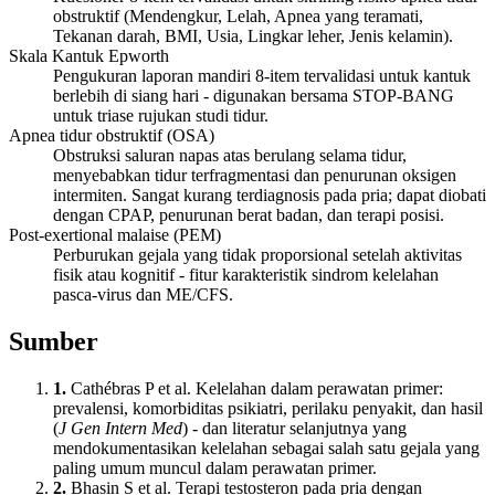
obstruktif (Mendengkur, Lelah, Apnea yang teramati,
Tekanan darah, BMI, Usia, Lingkar leher, Jenis kelamin).
Skala Kantuk Epworth
Pengukuran laporan mandiri 8-item tervalidasi untuk kantuk
berlebih di siang hari - digunakan bersama STOP-BANG
untuk triase rujukan studi tidur.
Apnea tidur obstruktif (OSA)
Obstruksi saluran napas atas berulang selama tidur,
menyebabkan tidur terfragmentasi dan penurunan oksigen
intermiten. Sangat kurang terdiagnosis pada pria; dapat diobati
dengan CPAP, penurunan berat badan, dan terapi posisi.
Post-exertional malaise (PEM)
Perburukan gejala yang tidak proporsional setelah aktivitas
fisik atau kognitif - fitur karakteristik sindrom kelelahan
pasca-virus dan ME/CFS.
Sumber
1.
Cathébras P et al. Kelelahan dalam perawatan primer:
prevalensi, komorbiditas psikiatri, perilaku penyakit, dan hasil
(
J Gen Intern Med
) - dan literatur selanjutnya yang
mendokumentasikan kelelahan sebagai salah satu gejala yang
paling umum muncul dalam perawatan primer.
2.
Bhasin S et al. Terapi testosteron pada pria dengan