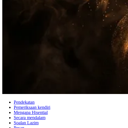
Pendekatan
Pemeriksaan kendiri
Mengapa Hisential
Secara mendalam
Soalan Lazim
Pesan