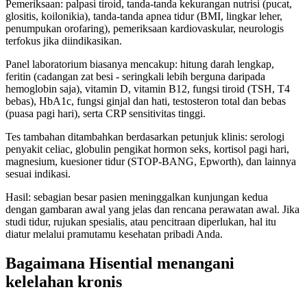
Pemeriksaan: palpasi tiroid, tanda-tanda kekurangan nutrisi (pucat,
glositis, koilonikia), tanda-tanda apnea tidur (BMI, lingkar leher,
penumpukan orofaring), pemeriksaan kardiovaskular, neurologis
terfokus jika diindikasikan.
Panel laboratorium biasanya mencakup: hitung darah lengkap,
feritin (cadangan zat besi - seringkali lebih berguna daripada
hemoglobin saja), vitamin D, vitamin B12, fungsi tiroid (TSH, T4
bebas), HbA1c, fungsi ginjal dan hati, testosteron total dan bebas
(puasa pagi hari), serta CRP sensitivitas tinggi.
Tes tambahan ditambahkan berdasarkan petunjuk klinis: serologi
penyakit celiac, globulin pengikat hormon seks, kortisol pagi hari,
magnesium, kuesioner tidur (STOP-BANG, Epworth), dan lainnya
sesuai indikasi.
Hasil: sebagian besar pasien meninggalkan kunjungan kedua
dengan gambaran awal yang jelas dan rencana perawatan awal. Jika
studi tidur, rujukan spesialis, atau pencitraan diperlukan, hal itu
diatur melalui pramutamu kesehatan pribadi Anda.
Bagaimana Hisential menangani
kelelahan kronis