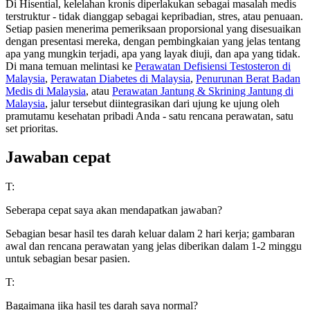
Di Hisential, kelelahan kronis diperlakukan sebagai masalah medis
terstruktur - tidak dianggap sebagai kepribadian, stres, atau penuaan.
Setiap pasien menerima pemeriksaan proporsional yang disesuaikan
dengan presentasi mereka, dengan pembingkaian yang jelas tentang
apa yang mungkin terjadi, apa yang layak diuji, dan apa yang tidak.
Di mana temuan melintasi ke
Perawatan Defisiensi Testosteron di
Malaysia
,
Perawatan Diabetes di Malaysia
,
Penurunan Berat Badan
Medis di Malaysia
, atau
Perawatan Jantung & Skrining Jantung di
Malaysia
, jalur tersebut diintegrasikan dari ujung ke ujung oleh
pramutamu kesehatan pribadi Anda - satu rencana perawatan, satu
set prioritas.
Jawaban cepat
T:
Seberapa cepat saya akan mendapatkan jawaban?
Sebagian besar hasil tes darah keluar dalam 2 hari kerja; gambaran
awal dan rencana perawatan yang jelas diberikan dalam 1-2 minggu
untuk sebagian besar pasien.
T:
Bagaimana jika hasil tes darah saya normal?