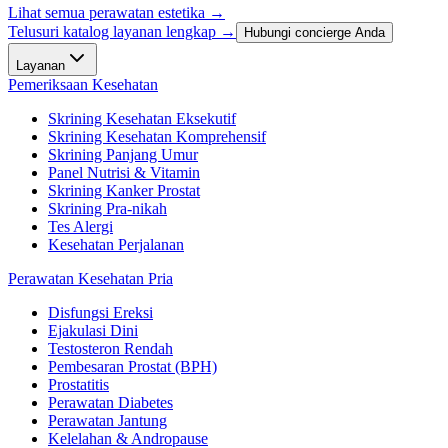
Lihat semua perawatan estetika
→
Telusuri katalog layanan lengkap →
Hubungi concierge Anda
Layanan
Pemeriksaan Kesehatan
Skrining Kesehatan Eksekutif
Skrining Kesehatan Komprehensif
Skrining Panjang Umur
Panel Nutrisi & Vitamin
Skrining Kanker Prostat
Skrining Pra-nikah
Tes Alergi
Kesehatan Perjalanan
Perawatan Kesehatan Pria
Disfungsi Ereksi
Ejakulasi Dini
Testosteron Rendah
Pembesaran Prostat (BPH)
Prostatitis
Perawatan Diabetes
Perawatan Jantung
Kelelahan & Andropause