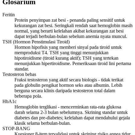
Glosarium
Feritin
Protein penyimpan zat besi - penanda paling sensitif untuk
kekurangan zat besi. Seringkali rendah saat hemoglobin masih
normal, yang berarti kelelahan akibat kekurangan zat besi
dapat terjadi berbulan-bulan sebelum anemia nyata muncul.
TSH (Hormon Penstimulasi Tiroid)
Hormon hipofisis yang memberi sinyal pada tiroid untuk
memproduksi T4. TSH yang tinggi menunjukkan
hipotiroidisme (tiroid kurang aktif); TSH yang tertekan
menunjukkan hipertiroidisme. Pemeriksaan tiroid lini pertama
standar.
Testosteron bebas
Fraksi testosteron yang aktif secara biologis - tidak terikat
pada globulin pengikat hormon seks atau albumin. Lebih
berguna secara klinis daripada testosteron total dalam
beberapa pola.
HbA1c
Hemoglobin terglikasi - mencerminkan rata-rata glukosa
darah selama 2-3 bulan sebelumnya. Skrining standar untuk
diabetes dan pre-diabetes; kelelahan dapat mendahului gejala
klasik selama berbulan-bulan.
STOP-BANG
Kuesioner 8-item tervalidasi untuk skrining risiko apnea tidur