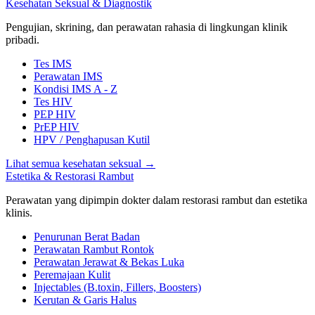
Kesehatan Seksual & Diagnostik
Pengujian, skrining, dan perawatan rahasia di lingkungan klinik
pribadi.
Tes IMS
Perawatan IMS
Kondisi IMS A - Z
Tes HIV
PEP HIV
PrEP HIV
HPV / Penghapusan Kutil
Lihat semua kesehatan seksual
→
Estetika & Restorasi Rambut
Perawatan yang dipimpin dokter dalam restorasi rambut dan estetika
klinis.
Penurunan Berat Badan
Perawatan Rambut Rontok
Perawatan Jerawat & Bekas Luka
Peremajaan Kulit
Injectables (B.toxin, Fillers, Boosters)
Kerutan & Garis Halus