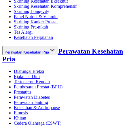
Skrining Kesehatan Eksekutif
Skrining Kesehatan Komprehensif
Skrining Longevity
Panel Nutrisi & Vitamin
Skrining Kanker Prostat
Skrining Pra-nikah
Tes Alergi
Kesehatan Perjalanan
Perawatan Kesehatan
Perawatan Kesehatan Pria
Pria
Disfungsi Ereksi
Ejakulasi Dini
Testosteron Rendah
Pembesaran Prostat (BPH)
Prostatitis
Perawatan Diabetes
Perawatan Jantung
Kelelahan & Andropause
Fimosis
Khitan
Cedera Olahraga (ESWT)