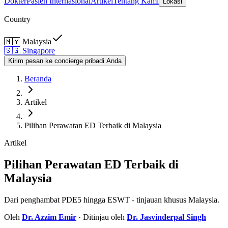
Dokter
Pasien Internasional
Artikel
Tentang Kami
Lokasi
Country
🇲🇾
Malaysia
🇸🇬
Singapore
Kirim pesan ke concierge pribadi Anda
Beranda
Artikel
Pilihan Perawatan ED Terbaik di Malaysia
Artikel
Pilihan Perawatan ED Terbaik di
Malaysia
Dari penghambat PDE5 hingga ESWT - tinjauan khusus Malaysia.
Oleh
Dr.
Azzim Emir
· Ditinjau oleh
Dr.
Jasvinderpal Singh