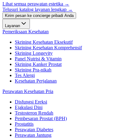
Lihat semua perawatan estetika
→
Telusuri katalog layanan lengkap →
Kirim pesan ke concierge pribadi Anda
Layanan
Pemeriksaan Kesehatan
Skrining Kesehatan Eksekutif
Skrining Kesehatan Komprehensif
Skrining Longevity
Panel Nutrisi & Vitamin
Skrining Kanker Prostat
Skrining Pra-nikah
Tes Alergi
Kesehatan Perjalanan
Perawatan Kesehatan Pria
Disfungsi Ereksi
Ejakulasi Dini
Testosteron Rendah
Pembesaran Prostat (BPH)
Prostatitis
Perawatan Diabetes
Perawatan Jantung