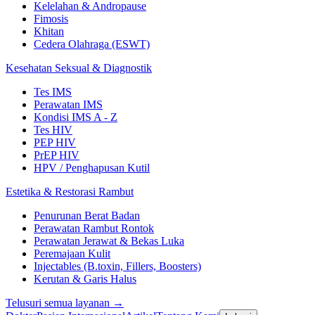
Kelelahan & Andropause
Fimosis
Khitan
Cedera Olahraga (ESWT)
Kesehatan Seksual & Diagnostik
Tes IMS
Perawatan IMS
Kondisi IMS A - Z
Tes HIV
PEP HIV
PrEP HIV
HPV / Penghapusan Kutil
Estetika & Restorasi Rambut
Penurunan Berat Badan
Perawatan Rambut Rontok
Perawatan Jerawat & Bekas Luka
Peremajaan Kulit
Injectables (B.toxin, Fillers, Boosters)
Kerutan & Garis Halus
Telusuri semua layanan →