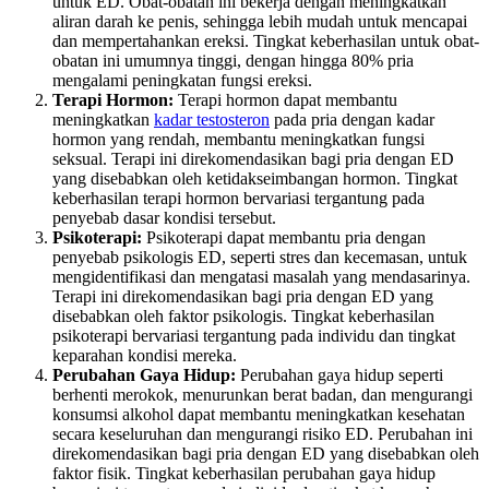
untuk ED. Obat-obatan ini bekerja dengan meningkatkan
aliran darah ke penis, sehingga lebih mudah untuk mencapai
dan mempertahankan ereksi. Tingkat keberhasilan untuk obat-
obatan ini umumnya tinggi, dengan hingga 80% pria
mengalami peningkatan fungsi ereksi.
Terapi Hormon:
Terapi hormon dapat membantu
meningkatkan
kadar testosteron
pada pria dengan kadar
hormon yang rendah, membantu meningkatkan fungsi
seksual. Terapi ini direkomendasikan bagi pria dengan ED
yang disebabkan oleh ketidakseimbangan hormon. Tingkat
keberhasilan terapi hormon bervariasi tergantung pada
penyebab dasar kondisi tersebut.
Psikoterapi:
Psikoterapi dapat membantu pria dengan
penyebab psikologis ED, seperti stres dan kecemasan, untuk
mengidentifikasi dan mengatasi masalah yang mendasarinya.
Terapi ini direkomendasikan bagi pria dengan ED yang
disebabkan oleh faktor psikologis. Tingkat keberhasilan
psikoterapi bervariasi tergantung pada individu dan tingkat
keparahan kondisi mereka.
Perubahan Gaya Hidup:
Perubahan gaya hidup seperti
berhenti merokok, menurunkan berat badan, dan mengurangi
konsumsi alkohol dapat membantu meningkatkan kesehatan
secara keseluruhan dan mengurangi risiko ED. Perubahan ini
direkomendasikan bagi pria dengan ED yang disebabkan oleh
faktor fisik. Tingkat keberhasilan perubahan gaya hidup