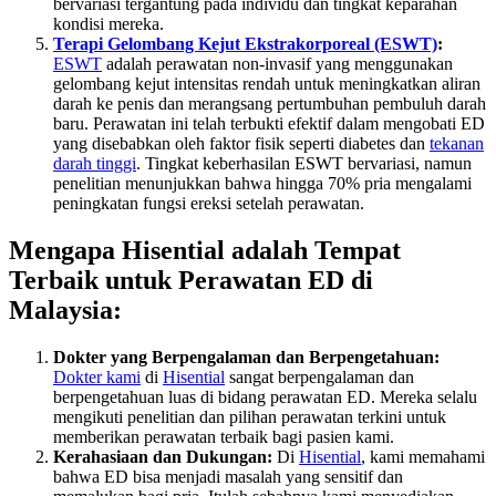
bervariasi tergantung pada individu dan tingkat keparahan
kondisi mereka.
Terapi Gelombang Kejut Ekstrakorporeal (ESWT)
:
ESWT
adalah perawatan non-invasif yang menggunakan
gelombang kejut intensitas rendah untuk meningkatkan aliran
darah ke penis dan merangsang pertumbuhan pembuluh darah
baru. Perawatan ini telah terbukti efektif dalam mengobati ED
yang disebabkan oleh faktor fisik seperti diabetes dan
tekanan
darah tinggi
. Tingkat keberhasilan ESWT bervariasi, namun
penelitian menunjukkan bahwa hingga 70% pria mengalami
peningkatan fungsi ereksi setelah perawatan.
Mengapa Hisential adalah Tempat
Terbaik untuk Perawatan ED di
Malaysia:
Dokter yang Berpengalaman dan Berpengetahuan:
Dokter kami
di
Hisential
sangat berpengalaman dan
berpengetahuan luas di bidang perawatan ED. Mereka selalu
mengikuti penelitian dan pilihan perawatan terkini untuk
memberikan perawatan terbaik bagi pasien kami.
Kerahasiaan dan Dukungan:
Di
Hisential
, kami memahami
bahwa ED bisa menjadi masalah yang sensitif dan