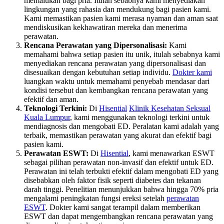
memalukan bagi pria. Itulah sebabnya kami menyediakan
lingkungan yang rahasia dan mendukung bagi pasien kami.
Kami memastikan pasien kami merasa nyaman dan aman saat
mendiskusikan kekhawatiran mereka dan menerima
perawatan.
Rencana Perawatan yang Dipersonalisasi:
Kami
memahami bahwa setiap pasien itu unik, itulah sebabnya kami
menyediakan rencana perawatan yang dipersonalisasi dan
disesuaikan dengan kebutuhan setiap individu.
Dokter kami
luangkan waktu untuk memahami penyebab mendasar dari
kondisi tersebut dan kembangkan rencana perawatan yang
efektif dan aman.
Teknologi Terkini:
Di
Hisential
Klinik Kesehatan Seksual
Kuala Lumpur
, kami menggunakan teknologi terkini untuk
mendiagnosis dan mengobati ED. Peralatan kami adalah yang
terbaik, memastikan perawatan yang akurat dan efektif bagi
pasien kami.
Perawatan ESWT:
Di
Hisential
, kami menawarkan ESWT
sebagai pilihan perawatan non-invasif dan efektif untuk ED.
Perawatan ini telah terbukti efektif dalam mengobati ED yang
disebabkan oleh faktor fisik seperti diabetes dan tekanan
darah tinggi. Penelitian menunjukkan bahwa hingga 70% pria
mengalami peningkatan fungsi ereksi setelah
perawatan
ESWT
. Dokter kami sangat terampil dalam memberikan
ESWT dan dapat mengembangkan rencana perawatan yang