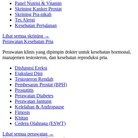
Panel Nutrisi & Vitamin
Skrining Kanker Prostat
Skrining Pra-nikah
Tes Alergi
Kesehatan Perjalanan
Lihat semua skrining
→
Perawatan Kesehatan Pria
Perawatan klinis yang dipimpin dokter untuk kesehatan hormonal,
manajemen testosteron, dan kesehatan reproduksi pria.
Disfungsi Ereksi
Ejakulasi Dini
Testosteron Rendah
Pembesaran Prostat (BPH)
Prostatitis
Perawatan Diabetes
Perawatan Jantung
Kelelahan & Andropause
Fimosis
Khitan
Cedera Olahraga (ESWT)
Lihat semua perawatan
→